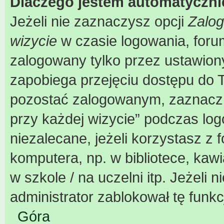
Dlaczego jestem automatyczn
Jeżeli nie zaznaczysz opcji
Zalog
wizycie
w czasie logowania, foru
zalogowany tylko przez ustawiony
zapobiega przejęciu dostępu do 
pozostać zalogowanym, zaznacz 
przy każdej wizycie” podczas log
niezalecane, jeżeli korzystasz z
komputera, np. w bibliotece, kaw
w szkole / na uczelni itp. Jeżeli n
administrator zablokował tę funkc
Góra