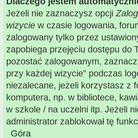
Dlaczego jestem automatyczn
Jeżeli nie zaznaczysz opcji
Zalog
wizycie
w czasie logowania, foru
zalogowany tylko przez ustawiony
zapobiega przejęciu dostępu do 
pozostać zalogowanym, zaznacz 
przy każdej wizycie” podczas log
niezalecane, jeżeli korzystasz z
komputera, np. w bibliotece, kaw
w szkole / na uczelni itp. Jeżeli n
administrator zablokował tę funkc
Góra