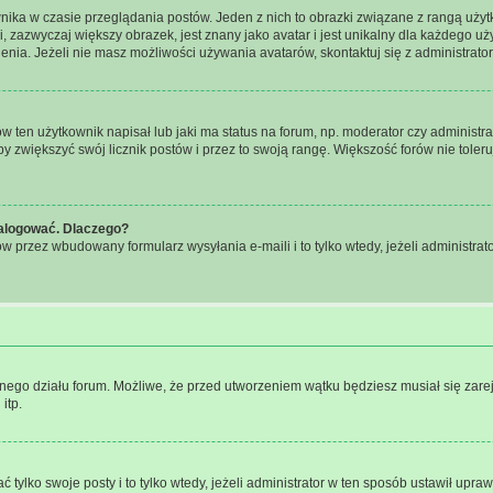
nika w czasie przeglądania postów. Jeden z nich to obrazki związane z rangą uży
gi, zazwyczaj większy obrazek, jest znany jako avatar i jest unikalny dla każdego
enia. Jeżeli nie masz możliwości używania avatarów, skontaktuj się z administrato
ten użytkownik napisał lub jaki ma status na forum, np. moderator czy administra
by zwiększyć swój licznik postów i przez to swoją rangę. Większość forów nie toleruj
zalogować. Dlaczego?
 przez wbudowany formularz wysyłania e-maili i to tylko wtedy, jeżeli administra
anego działu forum. Możliwe, że przed utworzeniem wątku będziesz musiał się zarej
itp.
 tylko swoje posty i to tylko wtedy, jeżeli administrator w ten sposób ustawił upr