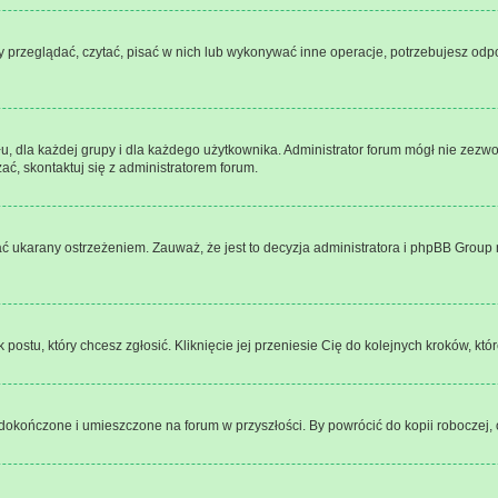
y przeglądać, czytać, pisać w nich lub wykonywać inne operacje, potrzebujesz od
dla każdej grupy i dla każdego użytkownika. Administrator forum mógł nie zezwoli
ać, skontaktuj się z administratorem forum.
ać ukarany ostrzeżeniem. Zauważ, że jest to decyzja administratora i phpBB Group 
 postu, który chcesz zgłosić. Kliknięcie jej przeniesie Cię do kolejnych kroków, k
okończone i umieszczone na forum w przyszłości. By powrócić do kopii roboczej,