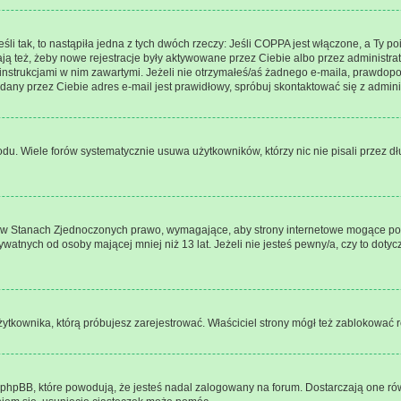
i tak, to nastąpiła jedna z tych dwóch rzeczy: Jeśli COPPA jest włączone, a Ty poin
ją też, żeby nowe rejestracje były aktywowane przez Ciebie albo przez administra
 z instrukcjami w nim zawartymi. Jeżeli nie otrzymałeś/aś żadnego e-maila, prawdop
odany przez Ciebie adres e-mail jest prawidłowy, spróbuj skontaktować się z admini
u. Wiele forów systematycznie usuwa użytkowników, którzy nic nie pisali przez dłu
 w Stanach Zjednoczonych prawo, wymagające, aby strony internetowe mogące poten
atnych od osoby mającej mniej niż 13 lat. Jeżeli nie jesteś pewny/a, czy to doty
ytkownika, którą próbujesz zarejestrować. Właściciel strony mógł też zablokować re
hpBB, które powodują, że jesteś nadal zalogowany na forum. Dostarczają one równie