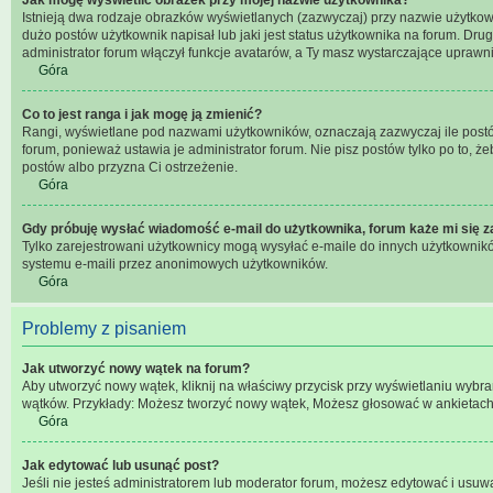
Istnieją dwa rodzaje obrazków wyświetlanych (zazwyczaj) przy nazwie użytkow
dużo postów użytkownik napisał lub jaki jest status użytkownika na forum. Dru
administrator forum włączył funkcje avatarów, a Ty masz wystarczające uprawni
Góra
Co to jest ranga i jak mogę ją zmienić?
Rangi, wyświetlane pod nazwami użytkowników, oznaczają zazwyczaj ile postów 
forum, ponieważ ustawia je administrator forum. Nie pisz postów tylko po to, że
postów albo przyzna Ci ostrzeżenie.
Góra
Gdy próbuję wysłać wiadomość e-mail do użytkownika, forum każe mi się 
Tylko zarejestrowani użytkownicy mogą wysyłać e-maile do innych użytkowników
systemu e-maili przez anonimowych użytkowników.
Góra
Problemy z pisaniem
Jak utworzyć nowy wątek na forum?
Aby utworzyć nowy wątek, kliknij na właściwy przycisk przy wyświetlaniu wybr
wątków. Przykłady: Możesz tworzyć nowy wątek, Możesz głosować w ankietach 
Góra
Jak edytować lub usunąć post?
Jeśli nie jesteś administratorem lub moderator forum, możesz edytować i usuwać