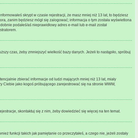
formowałeś skrypt w czasie rejestracji, że masz mniej niż 13 lat, to będziesz
tora, zanim będziesz mógł się zalogować; informacja o tym została wyświetlona
odobnie podałeś/aś nieprawidłowy adres e-mail lub e-mail został
stratorem.
ższy czas, żeby zmniejszyć wielkość bazy danych. Jeżeli to nastąpiło, spróbuj
cjalnie zbierać informacje od ludzi mających mniej niż 13 lat, miały
czy Ciebie jako kogoś próbującego zarejestrować się na stronie WWW,
jestracje, skontaktuj się z nim, żeby dowiedzieć się więcej na ten temat.
ż funkcji takich jak pamiętanie co przeczytałeś, a czego nie, jeżeli zostały