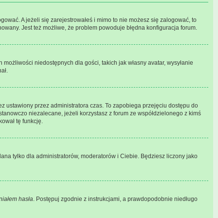
gować. A jeżeli się zarejestrowałeś i mimo to nie możesz się zalogować, to
banowany. Jest też możliwe, że problem powoduje błędna konfiguracja forum.
h możliwości niedostępnych dla gości, takich jak własny avatar, wysyłanie
ał.
ez ustawiony przez administratora czas. To zapobiega przejęciu dostępu do
stanowczo niezalecane, jeżeli korzystasz z forum ze współdzielonego z kimś
kował tę funkcję.
ana tylko dla administratorów, moderatorów i Ciebie. Będziesz liczony jako
iałem hasła
. Postępuj zgodnie z instrukcjami, a prawdopodobnie niedługo