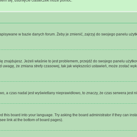
niem się, usunięcie ciasteczek może pomóc.
apisywane w bazie danych forum. Żeby je zmienić, zajrzyj do swojego panelu użytko
j się znajdujesz. Jeżeli właśnie to jest problemem, przejdź do swojego panelu użyt
wagę, że zmiana strefy czasowej, tak jak większości ustawień, może zostać wyko
owo, a czas nadal jest wyświetlany nieprawidłowo, to znaczy, że czas serwera jest 
d this board into your language. Try asking the board administrator if they can insta
see link at the bottom of board pages).