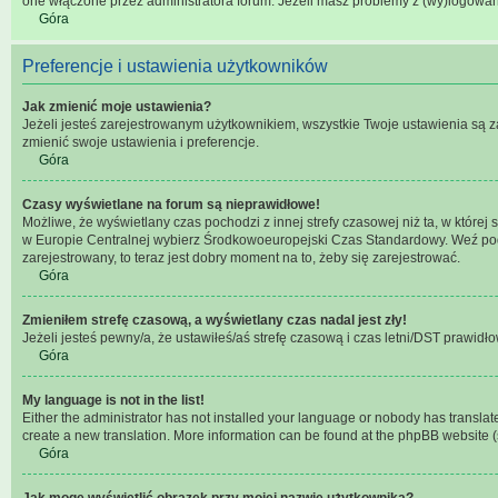
one włączone przez administratora forum. Jeżeli masz problemy z (wy)logowa
Góra
Preferencje i ustawienia użytkowników
Jak zmienić moje ustawienia?
Jeżeli jesteś zarejestrowanym użytkownikiem, wszystkie Twoje ustawienia są z
zmienić swoje ustawienia i preferencje.
Góra
Czasy wyświetlane na forum są nieprawidłowe!
Możliwe, że wyświetlany czas pochodzi z innej strefy czasowej niż ta, w które
w Europie Centralnej wybierz Środkowoeuropejski Czas Standardowy. Weź pod u
zarejestrowany, to teraz jest dobry moment na to, żeby się zarejestrować.
Góra
Zmieniłem strefę czasową, a wyświetlany czas nadal jest zły!
Jeżeli jesteś pewny/a, że ustawiłeś/aś strefę czasową i czas letni/DST prawidł
Góra
My language is not in the list!
Either the administrator has not installed your language or nobody has translate
create a new translation. More information can be found at the phpBB website (
Góra
Jak mogę wyświetlić obrazek przy mojej nazwie użytkownika?