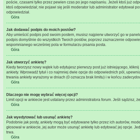
poście, czasami tylko przez pewien czas po jego napisaniu. Jeżeli ktoś już odpow
ktoś odpowiedział; nie pojawi się jeśli moderator lub administrator edytował 
odpowiedział.
Góra
Jak dodawać podpis do moich postów?
Aby umieścić podpis pod swoim postem, musisz najpierw utworzyć go w panelu
podpis domyślnie do wszystkich Twoich postów, poprzez zaznaczenie odpowie
wspomnianego wcześniej pola w formularzu pisania posta.
Góra
Jak utworzyć ankietę?
Kiedy tworzysz nowy wątek lub edytujesz pierwszy post już istniejącego, klikni
ankiety. Wprowadź tytuł i co najmniej dwie opcje do odpowiednich pól, upewniaj
trwania ankiety wyrażony w dniach (0 oznacza brak limitu) i w końcu zadecyd
Góra
Dlaczego nie mogę wybrać więcej opcji?
Limit opcji w ankiecie jest ustalany przez administratora forum. Jeśli sądzisz, ż
Góra
Jak wyedytować lub usunąć ankietę?
Podobnie jak posty, ankiety mogą być edytowane tylko przez ich autorów, moder
głosował w ankiecie, jej autor może usunąć ankietę lub edytować jej opcje. Je
trwa.
Góra