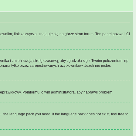
wnika; link zazwyczaj znajduje się na górze stron forum. Ten panel pozwoli Ci
kownika i zmień swoją strefę czasową, aby zgadzała się z Twoim położeniem, np.
nana tylko przez zarejestrowanych użytkowników. Jeżeli nie jesteś
nieprawidłowy. Poinformuj o tym administratora, aby naprawił problem.
ll the language pack you need. If the language pack does not exist, feel free to