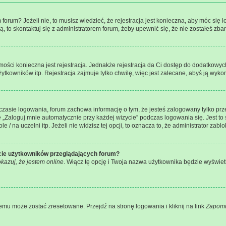
rum? Jeżeli nie, to musisz wiedzieć, że rejestracja jest konieczna, aby móc się lo
ą, to skontaktuj się z administratorem forum, żeby upewnić się, że nie zostałeś z
mości konieczna jest rejestracja. Jednakże rejestracja da Ci dostęp do dodatkowyc
tkowników itp. Rejestracja zajmuje tylko chwilę, więc jest zalecane, abyś ją wykon
zasie logowania, forum zachowa informację o tym, że jesteś zalogowany tylko prz
Zaloguj mnie automatycznie przy każdej wizycie” podczas logowania się. Jest to 
/ na uczelni itp. Jeżeli nie widzisz tej opcji, to oznacza to, że administrator zablo
ście użytkowników przeglądających forum?
kazuj, że jestem online
. Włącz tę opcję i Twoja nazwa użytkownika będzie wyświetl
mu może zostać zresetowane. Przejdź na stronę logowania i kliknij na link
Zapomn