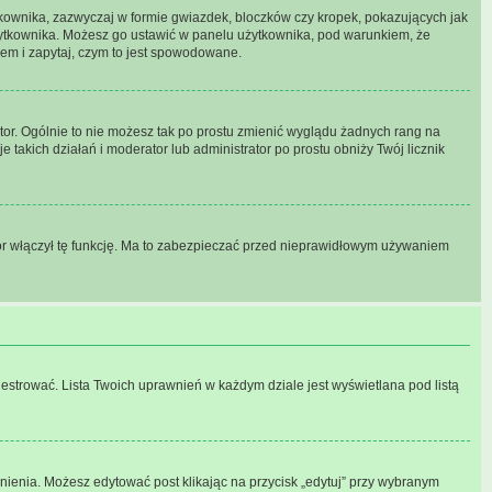
tkownika, zazwyczaj w formie gwiazdek, bloczków czy kropek, pokazujących jak
 użytkownika. Możesz go ustawić w panelu użytkownika, pod warunkiem, że
rem i zapytaj, czym to jest spowodowane.
tor. Ogólnie to nie możesz tak po prostu zmienić wyglądu żadnych rang na
e takich działań i moderator lub administrator po prostu obniży Twój licznik
tor włączył tę funkcję. Ma to zabezpieczać przed nieprawidłowym używaniem
estrować. Lista Twoich uprawnień w każdym dziale jest wyświetlana pod listą
awnienia. Możesz edytować post klikając na przycisk „edytuj” przy wybranym