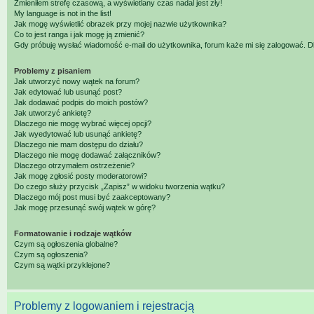
Zmieniłem strefę czasową, a wyświetlany czas nadal jest zły!
My language is not in the list!
Jak mogę wyświetlić obrazek przy mojej nazwie użytkownika?
Co to jest ranga i jak mogę ją zmienić?
Gdy próbuję wysłać wiadomość e-mail do użytkownika, forum każe mi się zalogować. 
Problemy z pisaniem
Jak utworzyć nowy wątek na forum?
Jak edytować lub usunąć post?
Jak dodawać podpis do moich postów?
Jak utworzyć ankietę?
Dlaczego nie mogę wybrać więcej opcji?
Jak wyedytować lub usunąć ankietę?
Dlaczego nie mam dostępu do działu?
Dlaczego nie mogę dodawać załączników?
Dlaczego otrzymałem ostrzeżenie?
Jak mogę zgłosić posty moderatorowi?
Do czego służy przycisk „Zapisz” w widoku tworzenia wątku?
Dlaczego mój post musi być zaakceptowany?
Jak mogę przesunąć swój wątek w górę?
Formatowanie i rodzaje wątków
Czym są ogłoszenia globalne?
Czym są ogłoszenia?
Czym są wątki przyklejone?
Problemy z logowaniem i rejestracją