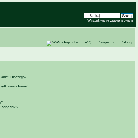
Wyszukiwanie zaawansowane
WW na Pejsbuku
FAQ
Zarejestruj
Zaloguj
!
słania”. Dlaczego?
użytkownika forum!
m?
 załączniki?