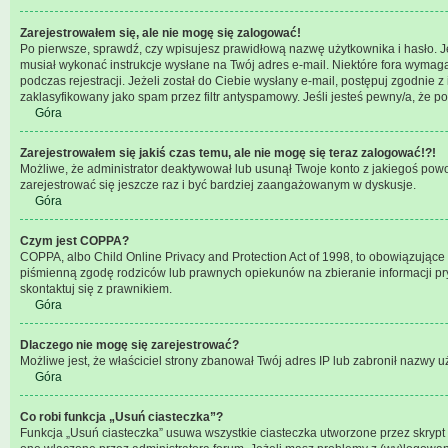
Zarejestrowałem się, ale nie mogę się zalogować!
Po pierwsze, sprawdź, czy wpisujesz prawidłową nazwę użytkownika i hasło. Jeśl
musiał wykonać instrukcje wysłane na Twój adres e-mail. Niektóre fora wymaga
podczas rejestracji. Jeżeli został do Ciebie wysłany e-mail, postępuj zgodnie
zaklasyfikowany jako spam przez filtr antyspamowy. Jeśli jesteś pewny/a, że p
Góra
Zarejestrowałem się jakiś czas temu, ale nie mogę się teraz zalogować!?!
Możliwe, że administrator deaktywował lub usunął Twoje konto z jakiegoś powod
zarejestrować się jeszcze raz i być bardziej zaangażowanym w dyskusje.
Góra
Czym jest COPPA?
COPPA, albo Child Online Privacy and Protection Act of 1998, to obowiązujące
piśmienną zgodę rodziców lub prawnych opiekunów na zbieranie informacji pryw
skontaktuj się z prawnikiem.
Góra
Dlaczego nie mogę się zarejestrować?
Możliwe jest, że właściciel strony zbanował Twój adres IP lub zabronił nazwy uż
Góra
Co robi funkcja „Usuń ciasteczka”?
Funkcja „Usuń ciasteczka” usuwa wszystkie ciasteczka utworzone przez skrypt p