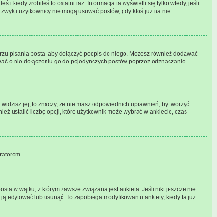
 kiedy zrobiłeś to ostatni raz. Informacja ta wyświetli się tylko wtedy, jeśli
e zwykli użytkownicy nie mogą usuwać postów, gdy ktoś już na nie
rzu pisania posta, aby dołączyć podpis do niego. Możesz również dodawać
ować o nie dołączeniu go do pojedynczych postów poprzez odznaczanie
e widzisz jej, to znaczy, że nie masz odpowiednich uprawnień, by tworzyć
ież ustalić liczbę opcji, które użytkownik może wybrać w ankiecie, czas
tratorem.
sta w wątku, z którym zawsze związana jest ankieta. Jeśli nikt jeszcze nie
ą ją edytować lub usunąć. To zapobiega modyfikowaniu ankiety, kiedy ta już