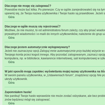
Dlaczego nie mogę się zalogować?
Powodów może być kilka. Po pierwsze: Czy w ogóle zarejestrowałeś się na tym fo
upewnij się, że Twoja nazwa użytkownika i Twoje hasło są prawidłowe. Jeżeli s
Góra
Dlaczego w ogóle muszę się rejestrować?
Możliwe, że nie musisz, to od administratora forum zależy, czy aby pisać wiado
prywatnych wiadomości i e-maili do innych użytkowników, należenie do grup uży
Góra
Dlaczego jestem automatycznie wylogowywany?
Jeżeli nie zaznaczysz opcji
Zaloguj mnie automatycznie przy każdej wizycie
w c
Twojego konta przez kogoś innego. Aby pozostać zalogowanym, zaznacz opcję „
komputera, np. w bibliotece, kawiarence internetowej, sali komputerowej w szkole 
Góra
W jaki sposób mogę zapobiec wyświetlaniu mojej nazwy użytkownika na li
W swoim panelu użytkownika, w „Ustawieniach forum”, znajdziesz opcję
Nie po
ukryty użytkownik.
Góra
Zapomniałem hasła!
Nie panikuj! Twoje hasło wprawdzie nie może zostać odzyskane, ale bez proble
znów będziesz mógł się zalogować.
Góra