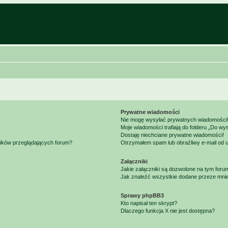
Prywatne wiadomości
Nie mogę wysyłać prywatnych wiadomości
Moje wiadomości trafiają do folderu „Do wy
Dostaję niechciane prywatne wiadomości!
ników przeglądających forum?
Otrzymałem spam lub obraźliwy e-mail od 
Załączniki
Jakie załączniki są dozwolone na tym foru
Jak znaleźć wszystkie dodane przeze mnie
Sprawy phpBB3
Kto napisał ten skrypt?
Dlaczego funkcja X nie jest dostępna?