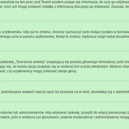
iedział na ten post, pod Twoim postem pojawi się informacja, ile razy go edytowałeś i
post, choć oni mogą zostawić notatkę z informacją dlaczego go edytowali. Zauważ, ż
 użytkownika. Gdy już to zrobisz, możesz zaznaczyć pole
Dołącz podpis
w formula
dniego pola w panelu użytkownika. Kiedy to zrobisz, będziesz mógł nadal decyd
j zakładkę „Tworzenie ankiety” znajdującą się poniżej głównego formularza; jeśli ni
ąc się, że każda opcja znajduje się w osobnej linii w polu tekstowym. Możesz równ
ować, czy użytkownicy mogą zmieniać swoje głosy.
e potrzebujesz wstawić więcej opcji niż pozwala na to limit, skontaktuj się z adminis
atorów lub administratorów. Aby edytować ankietę, przejdź do edycji pierwszego po
dnakże, jeśli w ankiecie już głosowano, jedynie moderatorzy i administratorzy mog