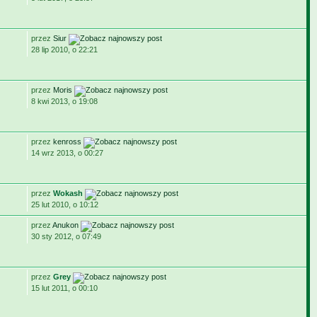
przez
Siur
28 lip 2010, o 22:21
przez
Moris
8 kwi 2013, o 19:08
przez
kenross
14 wrz 2013, o 00:27
przez
Wokash
25 lut 2010, o 10:12
przez
Anukon
30 sty 2012, o 07:49
przez
Grey
15 lut 2011, o 00:10