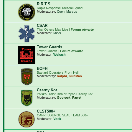
R.R.T.S.
Rapid Response Tactical Squad
Moderatorzy:
Coen
,
Marcus
CSAR
That Others May Live |
Forum otwarte
Moderator:
Mider
Tower Guards
Tower Guards |
Forum otwarte
Moderator:
Wokash
BOFH
Bastard Operators From Hell
Moderatorzy:
Ralphi
,
GunMan
Czarny Kot
Polsko-Białoruska drużyna Czarny Kot
Moderatorzy:
Goorock
,
Paweł
CLST500+
CAPRI LOUNGE SEAL TEAM 500+
Moderator:
Vitek