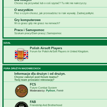
Chcesz się przywitać lub o coś spytać? Tu nikt nie nakrzyczy.
O wszystkim
Pisz o czym chcesz, jak przesadzisz to i tak wywalę. Żadnej polityki.
Gry komputerowe
W co grasz gdy nie grasz na nerwach?
Praca i Samopomoc
Szukam pracy/Dam pracę | Samopomoc
DZIAŁ
Polish Airsoft Players
Forum for Polish AirSoft Players in United Kingdom.
FORA DRUŻYN MAZOWIECKICH
Informacje dla drużyn i od drużyn.
Chcesz założyć pod-forum teamu?
Twój team prowadzi rekrutację?
FCS
Future Combat System
Moderatorzy:
Python
,
Fenrir
FAB
Friendship And Brotherhood