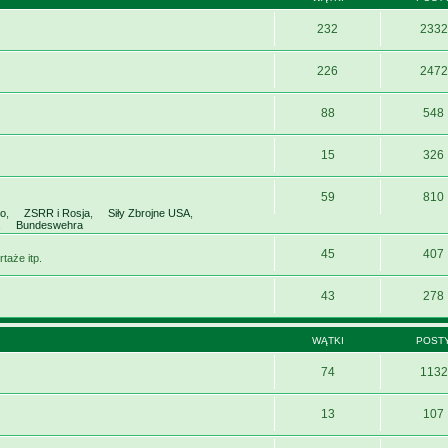
232
2332
226
2472
88
548
15
326
59
810
wo
,
ZSRR i Rosja
,
Siły Zbrojne USA
,
,
Bundeswehra
45
407
taże itp.
43
278
WĄTKI
POST
74
1132
13
107