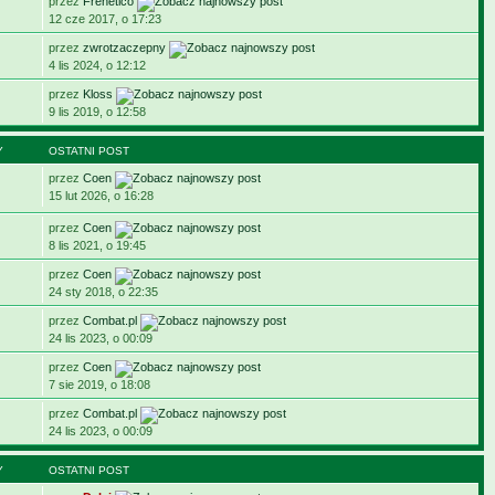
przez
Frenetico
12 cze 2017, o 17:23
przez
zwrotzaczepny
4 lis 2024, o 12:12
przez
Kloss
9 lis 2019, o 12:58
Y
OSTATNI POST
przez
Coen
15 lut 2026, o 16:28
przez
Coen
8 lis 2021, o 19:45
przez
Coen
24 sty 2018, o 22:35
przez
Combat.pl
24 lis 2023, o 00:09
przez
Coen
7 sie 2019, o 18:08
przez
Combat.pl
24 lis 2023, o 00:09
Y
OSTATNI POST