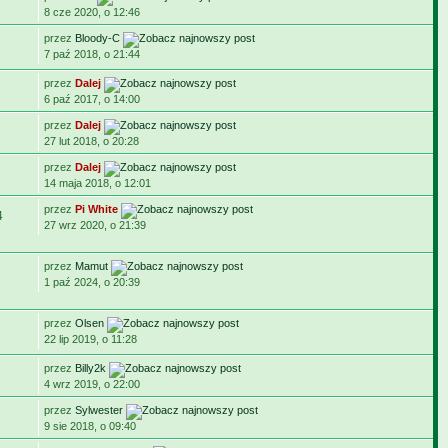
8 cze 2020, o 12:46
przez
Bloody-C
7 paź 2018, o 21:44
przez
Dalej
6 paź 2017, o 14:00
przez
Dalej
27 lut 2018, o 20:28
przez
Dalej
14 maja 2018, o 12:01
przez
Pi White
4
27 wrz 2020, o 21:39
przez
Mamut
1 paź 2024, o 20:39
przez
Olsen
22 lip 2019, o 11:28
przez
Billy2k
4 wrz 2019, o 22:00
przez
Sylwester
9 sie 2018, o 09:40