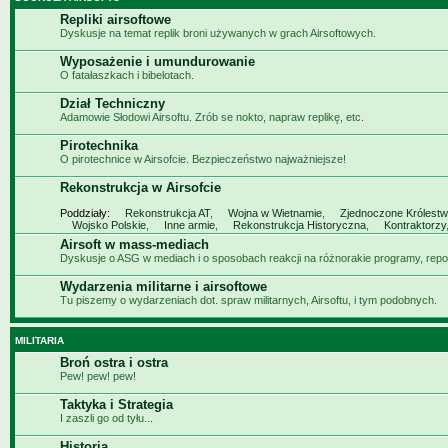
Repliki airsoftowe
Dyskusje na temat replik broni używanych w grach Airsoftowych.
Wyposażenie i umundurowanie
O fatałaszkach i bibelotach.
Dział Techniczny
Adamowie Słodowi Airsoftu. Zrób se nokto, napraw replikę, etc.
Pirotechnika
O pirotechnice w Airsofcie. Bezpieczeństwo najważniejsze!
Rekonstrukcja w Airsofcie
Poddziały:
Rekonstrukcja AT
,
Wojna w Wietnamie
,
Zjednoczone Królest
Wojsko Polskie
,
Inne armie
,
Rekonstrukcja Historyczna
,
Kontraktorzy
Airsoft w mass-mediach
Dyskusje o ASG w mediach i o sposobach reakcji na różnorakie programy, repor
Wydarzenia militarne i airsoftowe
Tu piszemy o wydarzeniach dot. spraw militarnych, Airsoftu, i tym podobnych.
MILITARIA
Broń ostra i ostra
Pew! pew! pew!
Taktyka i Strategia
I zaszli go od tyłu...
Historia