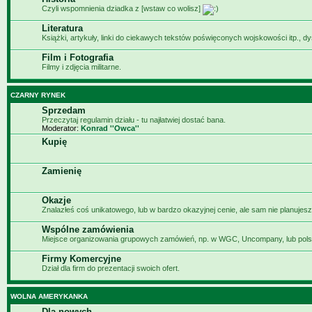
Czyli wspomnienia dziadka z [wstaw co wolisz]
Literatura
Książki, artykuły, linki do ciekawych tekstów poświęconych wojskowości itp., d
Film i Fotografia
Filmy i zdjęcia militarne.
CZARNY RYNEK
Sprzedam
Przeczytaj regulamin działu - tu najłatwiej dostać bana.
Moderator:
Konrad ''Owca''
Kupię
Zamienię
Okazje
Znalazłeś coś unikatowego, lub w bardzo okazyjnej cenie, ale sam nie planujesz
Wspólne zamówienia
Miejsce organizowania grupowych zamówień, np. w WGC, Uncompany, lub pols
Firmy Komercyjne
Dział dla firm do prezentacji swoich ofert.
WOLNA AMERYKANKA
Dla nowych