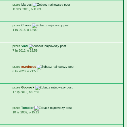
przez
Marcus
11 wrz 2015, o 11:03
przez
Chaota
1 lis 2016, o 12:02
przez
Vlad
7 lip 2012, o 19:59
przez
martiness
6 lis 2020, o 21:50
przez
Goorock
17 lip 2012, o 07:55
przez
Tomcior
10 lis 2009, o 15:12