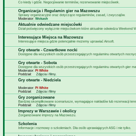
Co kiedy i gdzie. Negocjowanie terminów, rezerwowanie miejscówek.
Organizacja i Regulamin gier na Mazowszu
Sprawy organizacyjne oraz dotyczące regulaminów, zasad, i zwyczajów.
Moderator:
Wokash
Aktualnie odwiedzane miejscówki
Dział poświęcony wyłącznie miejscówkom które aktualnie odwiedza Weekend W
Interesujące Miejsca na Mazowszu
Interesujące miejsca gdzie potencjalnie możemy uprawiać Airsoft.
Gry otwarte - Czwartkowe nocki
Dostępne dla wszystkich osób przestrzegających regulaminu otwartych nocnyc
Gry otwarte - Sobota
Dostępne dla wszystkich osób przestrzegających regulaminu otwartych gier m
Moderator:
Pi White
Poddział:
Zdjęcia i filmy.
Gry otwarte - Niedziela
Moderator:
Pi White
Poddział:
Zdjęcia i filmy
Gry zorganizowane
Bardziej skomplikowane scenariusze, wymagające nakładów lub rezerwacji tere
Poddział:
Zdjęcia i filmy
Imprezy w Warszawie i okolicy
Zorganizowane imprezy na Mazowszu.
Szkolenia
Informacje i rozmowy o szkoleniach. Dla osób uprawiających ASG i nie tylko.