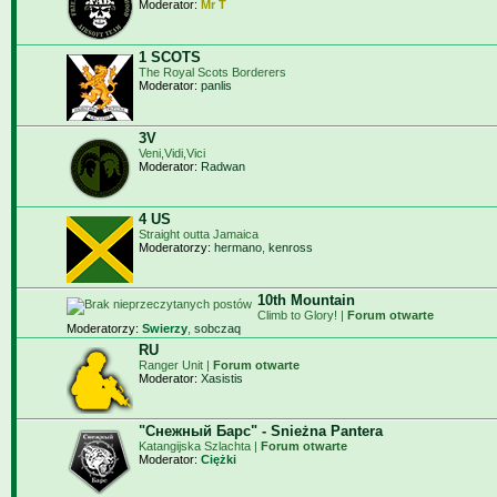
Moderator:
Mr T
1 SCOTS
The Royal Scots Borderers
Moderator:
panlis
3V
Veni,Vidi,Vici
Moderator:
Radwan
4 US
Straight outta Jamaica
Moderatorzy:
hermano
,
kenross
10th Mountain
Climb to Glory! |
Forum otwarte
Moderatorzy:
Swierzy
,
sobczaq
RU
Ranger Unit |
Forum otwarte
Moderator:
Xasistis
"Снежный Барс" - Snieżna Pantera
Katangijska Szlachta |
Forum otwarte
Moderator:
Ciężki