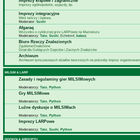
Imprezy krajowe i zagraniczne
Imprezy ogólnopolskie, wyjazdy, itp.
Imprezy integracyjne
Wieś tańczy i śpiewa.
Moderator:
Sushi
Afgaraq
Wszystko o cyklicznej grze LARPowej na Mazowszu
Moderatorzy:
Tato
,
Sushi
,
Echelon4
,
kałasz
Biuro Rzeczy Znalezionych
Zgubione/Znalezione
Dział dla Gubiących Gapciów i Zacnych Znalazców
Archiwum
Archiwum tymczasowych działów tworzonych na potrzeby imprez organizowa
MILSIM & LARP
Zasady i regulaminy gier MILSIMowych
Moderatorzy:
Tato
,
Python
Gry MILSIMowe
Moderatorzy:
Tato
,
Python
Luźne dyskusje o MILSIMach
Moderatorzy:
Tato
,
Python
Imprezy LARPowe
Moderatorzy:
Tato
,
Sushi
,
Python
DOOKOŁA AIRSOFTU