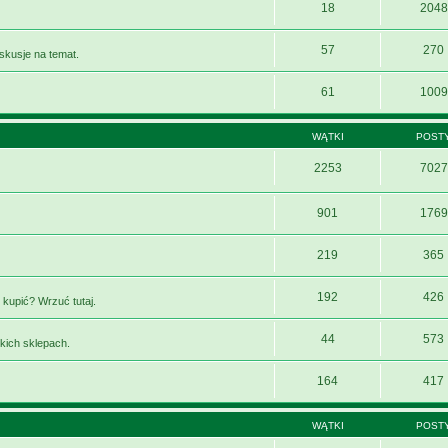
18
2048
57
270
yskusje na temat.
61
1009
WĄTKI
POST
2253
7027
901
1769
219
365
192
426
 kupić? Wrzuć tutaj.
44
573
kich sklepach.
164
417
WĄTKI
POST