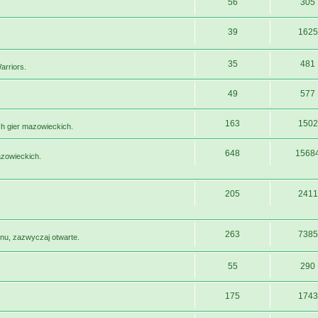
56
305
39
1625
35
481
arriors.
49
577
163
1502
h gier mazowieckich.
648
1568
azowieckich.
205
2411
263
7385
nu, zazwyczaj otwarte.
55
290
175
1743