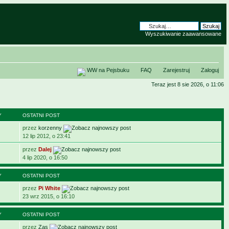
Wyszukiwanie zaawansowane
WW na Pejsbuku
FAQ
Zarejestruj
Zaloguj
Teraz jest 8 sie 2026, o 11:06
Y
OSTATNI POST
przez
korzenny
12 lip 2012, o 23:41
przez
Dalej
4 lip 2020, o 16:50
Y
OSTATNI POST
przez
Pi White
23 wrz 2015, o 16:10
Y
OSTATNI POST
przez
Zas