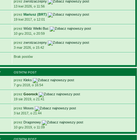
przez
zwrotzaczepny
13 kwi 2026, o 11:56
przez
Mariusz (BRT)
19 kwi 2017, o 12:01
przez
Wódz Wielki Buc
10 gru 2011, o 20:59
przez
zwrotzaczepny
3 mar 2026, o 15:42
Brak postów
Y
OSTATNI POST
przez
Kleks
7 gru 2018, o 16:54
przez
Goorock
19 sie 2019, o 21:41
przez
Moses
3 lut 2017, o 21:44
przez
Dragonowy
10 gru 2019, o 11:09
Y
OSTATNI POST