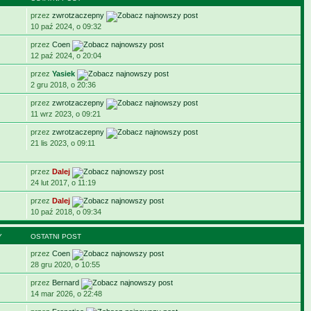
przez
zwrotzaczepny
10 paź 2024, o 09:32
przez
Coen
12 paź 2024, o 20:04
przez
Yasiek
2 gru 2018, o 20:36
przez
zwrotzaczepny
11 wrz 2023, o 09:21
przez
zwrotzaczepny
21 lis 2023, o 09:11
przez
Dalej
24 lut 2017, o 11:19
przez
Dalej
10 paź 2018, o 09:34
Y
OSTATNI POST
przez
Coen
28 gru 2020, o 10:55
przez
Bernard
14 mar 2026, o 22:48