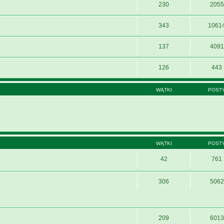
230
2055
343
1061
137
4091
126
443
WĄTKI
POST
WĄTKI
POST
42
761
306
5062
209
6013