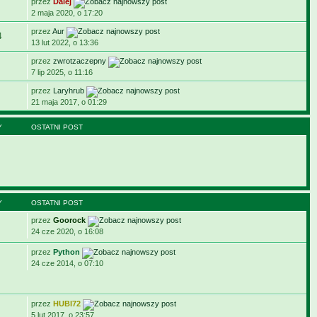
przez
Dalej
2 maja 2020, o 17:20
przez
Aur
4
13 lut 2022, o 13:36
przez
zwrotzaczepny
7 lip 2025, o 11:16
przez
Laryhrub
21 maja 2017, o 01:29
Y
OSTATNI POST
Y
OSTATNI POST
przez
Goorock
24 cze 2020, o 16:08
przez
Python
24 cze 2014, o 07:10
przez
HUBI72
5 lut 2017, o 23:57