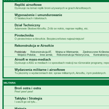
Repliki airsoftowe
Dyskusje na temat replik broni używanych w grach Airsoftowych.
Wyposażenie i umundurowanie
O fatałaszkach i bibelotach.
Dział Techniczny
Adamowie Słodowi Airsoftu. Zrób se nokto, napraw replikę, etc.
Pirotechnika
O pirotechnice w Airsofcie. Bezpieczeństwo najważniejsze!
Rekonstrukcja w Airsofcie
Poddziały:
Rekonstrukcja AT
,
Wojna w Wietnamie
,
Zjednoczone Królest
Wojsko Polskie
,
Inne armie
,
Rekonstrukcja Historyczna
,
Kontraktorzy
Airsoft w mass-mediach
Dyskusje o ASG w mediach i o sposobach reakcji na różnorakie programy, repor
Wydarzenia militarne i airsoftowe
Tu piszemy o wydarzeniach dot. spraw militarnych, Airsoftu, i tym podobnych.
MILITARIA
Broń ostra i ostra
Pew! pew! pew!
Taktyka i Strategia
I zaszli go od tyłu...
Historia