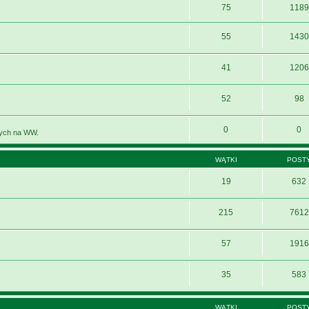
75
1189
55
1430
41
1206
52
98
0
0
nych na WW.
WĄTKI
POST
19
632
215
7612
57
1916
35
583
WĄTKI
POST