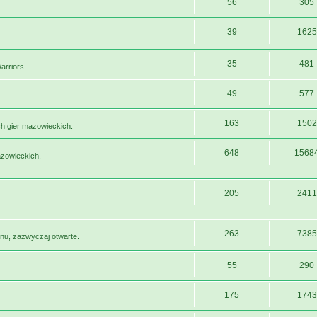
56
305
39
1625
35
481
arriors.
49
577
163
1502
h gier mazowieckich.
648
1568
azowieckich.
205
2411
263
7385
nu, zazwyczaj otwarte.
55
290
175
1743