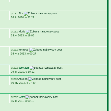
przez
Siur
28 lip 2010, o 22:21
przez
Moris
8 kwi 2013, o 19:08
przez
kenross
14 wrz 2013, o 00:27
przez
Wokash
25 lut 2010, o 10:12
przez
Anukon
30 sty 2012, o 07:49
przez
Grey
15 lut 2011, o 00:10