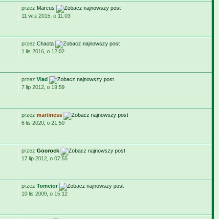
przez
Marcus
11 wrz 2015, o 11:03
przez
Chaota
1 lis 2016, o 12:02
przez
Vlad
7 lip 2012, o 19:59
przez
martiness
6 lis 2020, o 21:50
przez
Goorock
17 lip 2012, o 07:55
przez
Tomcior
10 lis 2009, o 15:12