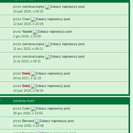
przez
zwrotzaczepny
10 paź 2024, o 09:32
przez
Coen
12 paź 2024, o 20:04
przez
Yasiek
2 gru 2018, o 20:36
przez
zwrotzaczepny
11 wrz 2023, o 09:21
przez
zwrotzaczepny
21 lis 2023, o 09:11
przez
Dalej
24 lut 2017, o 11:19
przez
Dalej
10 paź 2018, o 09:34
Y
OSTATNI POST
przez
Coen
28 gru 2020, o 10:55
przez
Bernard
14 mar 2026, o 22:48