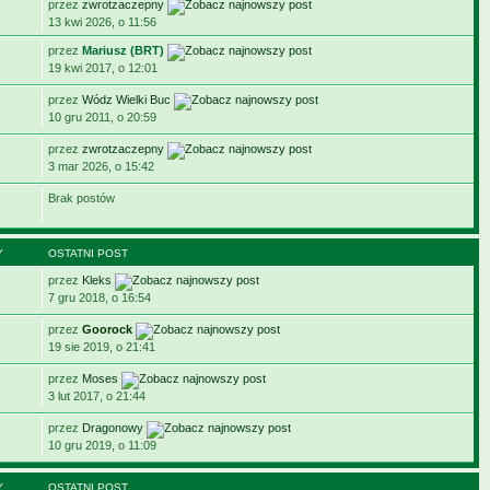
przez
zwrotzaczepny
13 kwi 2026, o 11:56
przez
Mariusz (BRT)
19 kwi 2017, o 12:01
przez
Wódz Wielki Buc
10 gru 2011, o 20:59
przez
zwrotzaczepny
3 mar 2026, o 15:42
Brak postów
Y
OSTATNI POST
przez
Kleks
7 gru 2018, o 16:54
przez
Goorock
19 sie 2019, o 21:41
przez
Moses
3 lut 2017, o 21:44
przez
Dragonowy
10 gru 2019, o 11:09
Y
OSTATNI POST