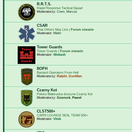
R.R.T.S.
Rapid Response Tactical Squad
Moderatorzy:
Coen
,
Marcus
CSAR
That Others May Live |
Forum otwarte
Moderator:
Mider
Tower Guards
Tower Guards |
Forum otwarte
Moderator:
Wokash
BOFH
Bastard Operators From Hell
Moderatorzy:
Ralphi
,
GunMan
Czarny Kot
Polsko-Białoruska drużyna Czarny Kot
Moderatorzy:
Goorock
,
Paweł
CLST500+
CAPRI LOUNGE SEAL TEAM 500+
Moderator:
Vitek