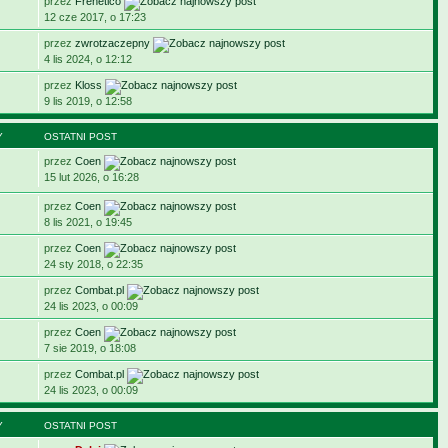
przez
Frenetico
12 cze 2017, o 17:23
przez
zwrotzaczepny
4 lis 2024, o 12:12
przez
Kloss
9 lis 2019, o 12:58
Y
OSTATNI POST
przez
Coen
15 lut 2026, o 16:28
przez
Coen
8 lis 2021, o 19:45
przez
Coen
24 sty 2018, o 22:35
przez
Combat.pl
24 lis 2023, o 00:09
przez
Coen
7 sie 2019, o 18:08
przez
Combat.pl
24 lis 2023, o 00:09
Y
OSTATNI POST