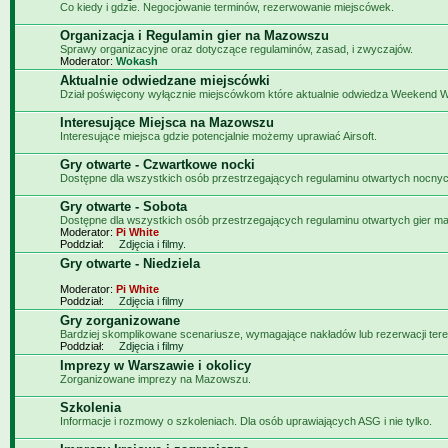
Co kiedy i gdzie. Negocjowanie terminów, rezerwowanie miejscówek.
Organizacja i Regulamin gier na Mazowszu
Sprawy organizacyjne oraz dotyczące regulaminów, zasad, i zwyczajów.
Moderator:
Wokash
Aktualnie odwiedzane miejscówki
Dział poświęcony wyłącznie miejscówkom które aktualnie odwiedza Weekend W
Interesujące Miejsca na Mazowszu
Interesujące miejsca gdzie potencjalnie możemy uprawiać Airsoft.
Gry otwarte - Czwartkowe nocki
Dostępne dla wszystkich osób przestrzegających regulaminu otwartych nocnyc
Gry otwarte - Sobota
Dostępne dla wszystkich osób przestrzegających regulaminu otwartych gier m
Moderator:
Pi White
Poddział:
Zdjęcia i filmy.
Gry otwarte - Niedziela
Moderator:
Pi White
Poddział:
Zdjęcia i filmy
Gry zorganizowane
Bardziej skomplikowane scenariusze, wymagające nakładów lub rezerwacji tere
Poddział:
Zdjęcia i filmy
Imprezy w Warszawie i okolicy
Zorganizowane imprezy na Mazowszu.
Szkolenia
Informacje i rozmowy o szkoleniach. Dla osób uprawiających ASG i nie tylko.