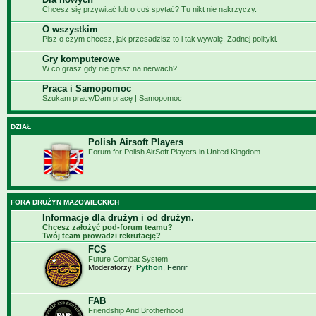
Chcesz się przywitać lub o coś spytać? Tu nikt nie nakrzyczy.
O wszystkim
Pisz o czym chcesz, jak przesadzisz to i tak wywalę. Żadnej polityki.
Gry komputerowe
W co grasz gdy nie grasz na nerwach?
Praca i Samopomoc
Szukam pracy/Dam pracę | Samopomoc
DZIAŁ
Polish Airsoft Players
Forum for Polish AirSoft Players in United Kingdom.
FORA DRUŻYN MAZOWIECKICH
Informacje dla drużyn i od drużyn.
Chcesz założyć pod-forum teamu?
Twój team prowadzi rekrutację?
FCS
Future Combat System
Moderatorzy:
Python
,
Fenrir
FAB
Friendship And Brotherhood