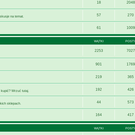
18
2048
57
270
yskusje na temat.
61
1009
WĄTKI
POST
2253
7027
901
1769
219
365
192
426
 kupić? Wrzuć tutaj.
44
573
kich sklepach.
164
417
WĄTKI
POST