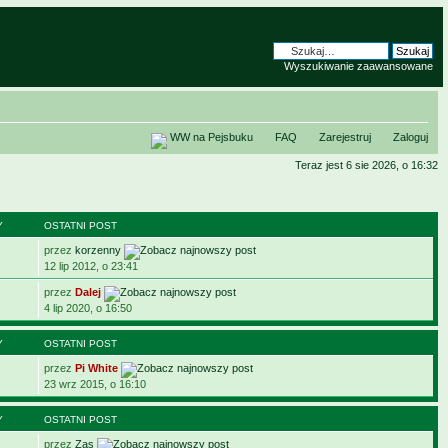
Wyszukiwanie zaawansowane
WW na Pejsbuku
FAQ
Zarejestruj
Zaloguj
Teraz jest 6 sie 2026, o 16:32
Y
OSTATNI POST
przez
korzenny
12 lip 2012, o 23:41
przez
Dalej
4 lip 2020, o 16:50
Y
OSTATNI POST
przez
Pi White
23 wrz 2015, o 16:10
Y
OSTATNI POST
przez
Zas