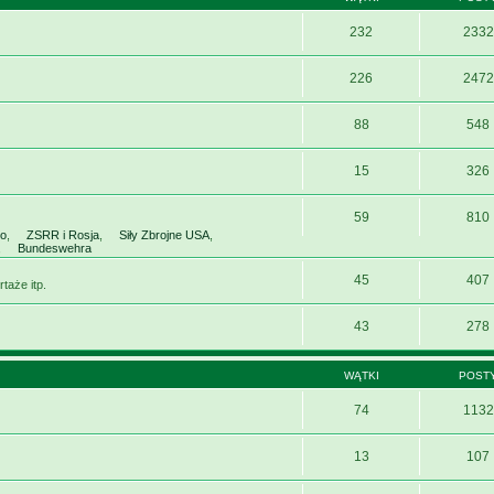
232
2332
226
2472
88
548
15
326
59
810
wo
,
ZSRR i Rosja
,
Siły Zbrojne USA
,
,
Bundeswehra
45
407
taże itp.
43
278
WĄTKI
POST
74
1132
13
107