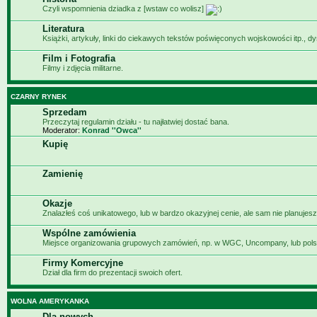
Czyli wspomnienia dziadka z [wstaw co wolisz]
Literatura
Książki, artykuły, linki do ciekawych tekstów poświęconych wojskowości itp., d
Film i Fotografia
Filmy i zdjęcia militarne.
CZARNY RYNEK
Sprzedam
Przeczytaj regulamin działu - tu najłatwiej dostać bana.
Moderator:
Konrad ''Owca''
Kupię
Zamienię
Okazje
Znalazłeś coś unikatowego, lub w bardzo okazyjnej cenie, ale sam nie planujesz
Wspólne zamówienia
Miejsce organizowania grupowych zamówień, np. w WGC, Uncompany, lub pols
Firmy Komercyjne
Dział dla firm do prezentacji swoich ofert.
WOLNA AMERYKANKA
Dla nowych