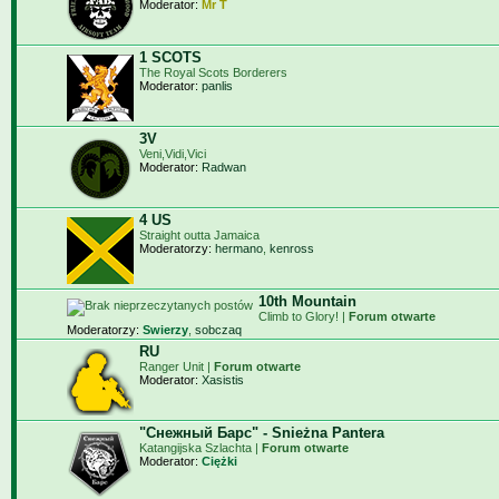
Moderator:
Mr T
1 SCOTS
The Royal Scots Borderers
Moderator:
panlis
3V
Veni,Vidi,Vici
Moderator:
Radwan
4 US
Straight outta Jamaica
Moderatorzy:
hermano
,
kenross
10th Mountain
Climb to Glory! |
Forum otwarte
Moderatorzy:
Swierzy
,
sobczaq
RU
Ranger Unit |
Forum otwarte
Moderator:
Xasistis
"Снежный Барс" - Snieżna Pantera
Katangijska Szlachta |
Forum otwarte
Moderator:
Ciężki