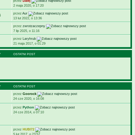
przez
Dalej
2 maja 2020, o 17:20
przez
Aur
4
13 lut 2022, o 13:36
przez
zwrotzaczepny
7 lip 2025, o 11:16
przez
Laryhrub
21 maja 2017, o 01:29
Y
OSTATNI POST
Y
OSTATNI POST
przez
Goorock
24 cze 2020, o 16:08
przez
Python
24 cze 2014, o 07:10
przez
HUBI72
5 lut 2017, o 23:57