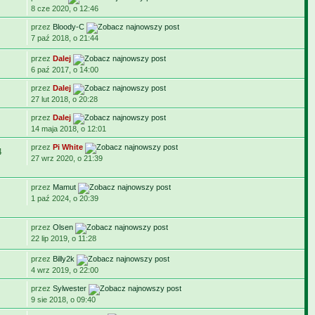
8 cze 2020, o 12:46
przez
Bloody-C
7 paź 2018, o 21:44
przez
Dalej
6 paź 2017, o 14:00
przez
Dalej
27 lut 2018, o 20:28
przez
Dalej
14 maja 2018, o 12:01
przez
Pi White
4
27 wrz 2020, o 21:39
przez
Mamut
1 paź 2024, o 20:39
przez
Olsen
22 lip 2019, o 11:28
przez
Billy2k
4 wrz 2019, o 22:00
przez
Sylwester
9 sie 2018, o 09:40