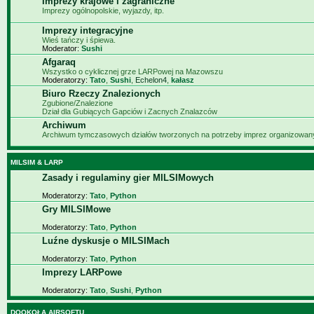
Imprezy krajowe i zagraniczne
Imprezy ogólnopolskie, wyjazdy, itp.
Imprezy integracyjne
Wieś tańczy i śpiewa.
Moderator:
Sushi
Afgaraq
Wszystko o cyklicznej grze LARPowej na Mazowszu
Moderatorzy:
Tato
,
Sushi
,
Echelon4
,
kałasz
Biuro Rzeczy Znalezionych
Zgubione/Znalezione
Dział dla Gubiących Gapciów i Zacnych Znalazców
Archiwum
Archiwum tymczasowych działów tworzonych na potrzeby imprez organizowa
MILSIM & LARP
Zasady i regulaminy gier MILSIMowych
Moderatorzy:
Tato
,
Python
Gry MILSIMowe
Moderatorzy:
Tato
,
Python
Luźne dyskusje o MILSIMach
Moderatorzy:
Tato
,
Python
Imprezy LARPowe
Moderatorzy:
Tato
,
Sushi
,
Python
DOOKOŁA AIRSOFTU