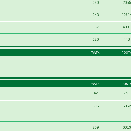
230
2055
343
1061
137
4091
126
443
WĄTKI
POST
WĄTKI
POST
42
761
306
5062
209
6013