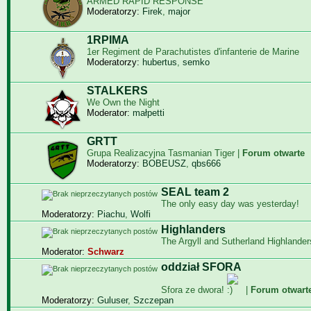
ARMED RAPID RESPONSE
Moderatorzy:
Firek
,
major
1RPIMA
1er Regiment de Parachutistes d'infanterie de Marine
Moderatorzy:
hubertus
,
semko
STALKERS
We Own the Night
Moderator:
małpetti
GRTT
Grupa Realizacyjna Tasmanian Tiger |
Forum otwarte
Moderatorzy:
BOBEUSZ
,
qbs666
SEAL team 2
The only easy day was yesterday!
Moderatorzy:
Piachu
,
Wolfi
Highlanders
The Argyll and Sutherland Highlander
Moderator:
Schwarz
oddział SFORA
Sfora ze dwora!
|
Forum otwart
Moderatorzy:
Guluser
,
Szczepan