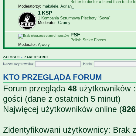
Bet­ter to die for a friend than to die f
Moderatorzy:
makalele
,
Adrian_
1 KSP
1 Kompania Szturmowa Piechoty "Sowa"
Moderator:
Czarny
PSF
Polish Strike Forces
Moderator:
Ajwory
ZALOGUJ
•
ZAREJESTRUJ
Nazwa użytkownika:
Hasło:
KTO PRZEGLĄDA FORUM
Forum przegląda
48
użytkowników ::
gości (dane z ostatnich 5 minut)
Najwięcej użytkowników online (
826
Zidentyfikowani użytkownicy: Brak