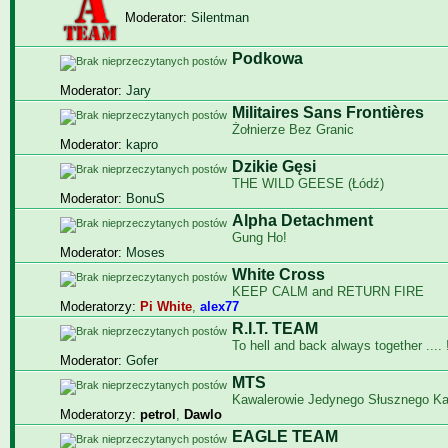
Moderator:
Silentman
Podkowa
Moderator:
Jary
Militaires Sans Frontières
Żołnierze Bez Granic
Moderator:
kapro
Dzikie Gęsi
THE WILD GEESE (Łódź)
Moderator:
BonuS
Alpha Detachment
Gung Ho!
Moderator:
Moses
White Cross
KEEP CALM and RETURN FIRE
Moderatorzy:
Pi White
,
alex77
R.I.T. TEAM
To hell and back always together .... !
Moderator:
Gofer
MTS
Kawalerowie Jedynego Słusznego K
Moderatorzy:
petrol
,
Dawlo
EAGLE TEAM