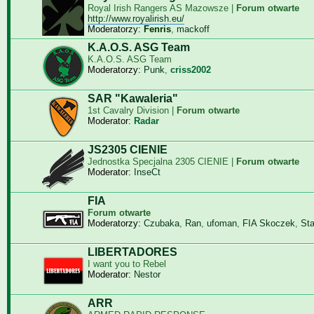
Royal Irish Rangers AS Mazowsze |
Forum otwarte
http://www.royalirish.eu/
Moderatorzy:
Fenris
,
mackoff
K.A.O.S. ASG Team
K.A.O.S. ASG Team
Moderatorzy:
Punk
,
criss2002
SAR "Kawaleria"
1st Cavalry Division |
Forum otwarte
Moderator:
Radar
JS2305 CIENIE
Jednostka Specjalna 2305 CIENIE |
Forum otwarte
Moderator:
InseCt
FIA
Forum otwarte
Moderatorzy:
Czubaka
,
Ran
,
ufoman
,
FIA Skoczek
,
St
LIBERTADORES
I want you to Rebel
Moderator:
Nestor
ARR