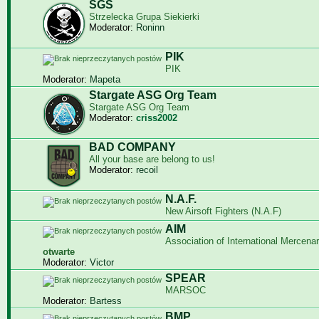
SGS
Strzelecka Grupa Siekierki
Moderator:
Roninn
PIK
PIK
Moderator:
Mapeta
Stargate ASG Org Team
Stargate ASG Org Team
Moderator:
criss2002
BAD COMPANY
All your base are belong to us!
Moderator:
recoil
N.A.F.
New Airsoft Fighters (N.A.F)
AIM
Association of International Mercenar
otwarte
Moderator:
Victor
SPEAR
MARSOC
Moderator:
Bartess
BMP