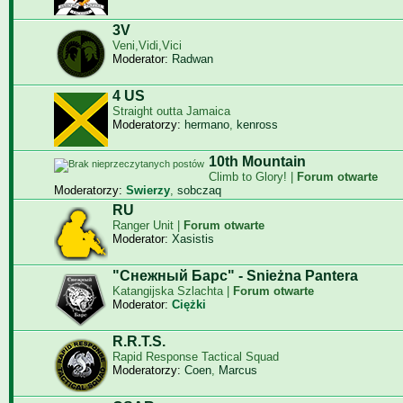
3V
Veni,Vidi,Vici
Moderator:
Radwan
4 US
Straight outta Jamaica
Moderatorzy:
hermano
,
kenross
10th Mountain
Climb to Glory! |
Forum otwarte
Moderatorzy:
Swierzy
,
sobczaq
RU
Ranger Unit |
Forum otwarte
Moderator:
Xasistis
"Снежный Барс" - Snieżna Pantera
Katangijska Szlachta |
Forum otwarte
Moderator:
Ciężki
R.R.T.S.
Rapid Response Tactical Squad
Moderatorzy:
Coen
,
Marcus