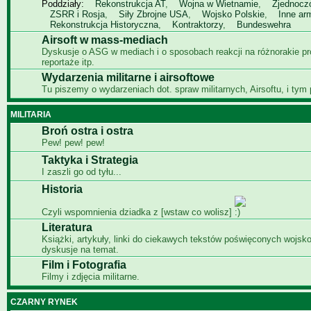
Poddziały:
Rekonstrukcja AT
,
Wojna w Wietnamie
,
Zjednocz
ZSRR i Rosja
,
Siły Zbrojne USA
,
Wojsko Polskie
,
Inne ar
Rekonstrukcja Historyczna
,
Kontraktorzy
,
Bundeswehra
Airsoft w mass-mediach
Dyskusje o ASG w mediach i o sposobach reakcji na różnorakie p
reportaże itp.
Wydarzenia militarne i airsoftowe
Tu piszemy o wydarzeniach dot. spraw militarnych, Airsoftu, i tym
MILITARIA
Broń ostra i ostra
Pew! pew! pew!
Taktyka i Strategia
I zaszli go od tyłu...
Historia
Czyli wspomnienia dziadka z [wstaw co wolisz]
Literatura
Książki, artykuły, linki do ciekawych tekstów poświęconych wojsko
dyskusje na temat.
Film i Fotografia
Filmy i zdjęcia militarne.
CZARNY RYNEK