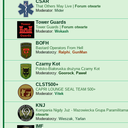
CSAR
That Others May Live |
Forum otwarte
Moderator:
Mider
Tower Guards
Tower Guards |
Forum otwarte
Moderator:
Wokash
BOFH
Bastard Operators From Hell
Moderatorzy:
Ralphi
,
GunMan
Czarny Kot
Polsko-Białoruska drużyna Czarny Kot
Moderatorzy:
Goorock
,
Paweł
CLST500+
CAPRI LOUNGE SEAL TEAM 500+
Moderator:
Vitek
KNJ
Kompania Nigdy Już - Mazowiecka Grupa Paramilitarna
otwarte
Moderatorzy:
Wieszak
,
Yarlan
IMF