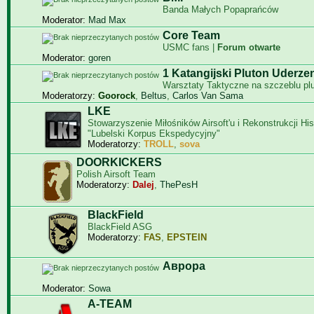
Banda Małych Popaprańców
Moderator:
Mad Max
Core Team
USMC fans |
Forum otwarte
Moderator:
goren
1 Katangijski Pluton Uderze
Warsztaty Taktyczne na szczeblu pl
Moderatorzy:
Goorock
,
Beltus
,
Carlos Van Sama
LKE
Stowarzyszenie Miłośników Airsoft'u i Rekonstrukcji Hi
"Lubelski Korpus Ekspedycyjny"
Moderatorzy:
TROLL
,
sova
DOORKICKERS
Polish Airsoft Team
Moderatorzy:
Dalej
,
ThePesH
BlackField
BlackField ASG
Moderatorzy:
FAS
,
EPSTEIN
Aврора
Moderator:
Sowa
A-TEAM