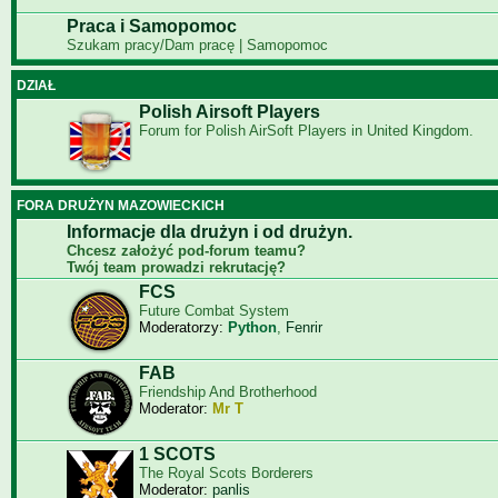
Praca i Samopomoc
Szukam pracy/Dam pracę | Samopomoc
DZIAŁ
Polish Airsoft Players
Forum for Polish AirSoft Players in United Kingdom.
FORA DRUŻYN MAZOWIECKICH
Informacje dla drużyn i od drużyn.
Chcesz założyć pod-forum teamu?
Twój team prowadzi rekrutację?
FCS
Future Combat System
Moderatorzy:
Python
,
Fenrir
FAB
Friendship And Brotherhood
Moderator:
Mr T
1 SCOTS
The Royal Scots Borderers
Moderator:
panlis