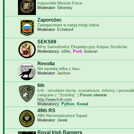
Impossible Mission Force
Moderator:
Sikorsky
Zaporożec
Zaangażowani w swoją misję ludzie.
Moderator:
Echelon4
SEKS69
69-ty Samodzielny Ekspedycyjny Korpus Strzelców
Moderatorzy:
xi0nc
,
Proti
,
kowzan
Revolta
Nie wywołuj wilka z lasu...
Moderator:
Jachos
6th
6-th - strzelanie nocne, scenariusze, milsimy i pozosta
związane z "Szóstką". |
Forum otwarte
http://www.6-th.com
Moderatorzy:
Python
,
Kowal
49th RS
49th Reconnaissance Squad
Moderator:
Janek
Royal Irish Rangers