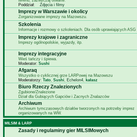
terenu, zazwyczaj otwarte.
Poddział:
Zdjęcia i filmy
Imprezy w Warszawie i okolicy
Zorganizowane imprezy na Mazowszu.
Szkolenia
Informacje i rozmowy o szkoleniach. Dla osób uprawiających ASG i
Imprezy krajowe i zagraniczne
Imprezy ogólnopolskie, wyjazdy, itp.
Imprezy integracyjne
Wieś tańczy i śpiewa.
Moderator:
Sushi
Afgaraq
Wszystko o cyklicznej grze LARPowej na Mazowszu
Moderatorzy:
Tato
,
Sushi
,
Echelon4
,
kałasz
Biuro Rzeczy Znalezionych
Zgubione/Znalezione
Dział dla Gubiących Gapciów i Zacnych Znalazców
Archiwum
Archiwum tymczasowych działów tworzonych na potrzeby imprez
organizowanych na WW.
MILSIM & LARP
Zasady i regulaminy gier MILSIMowych