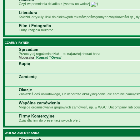
Czyli wspomnienia dziadka z [wstaw co wolisz]
Literatura
Książki, artykuły, linki do ciekawych tekstów poświęconych wojskowości itp., d
Film i Fotografia
Filmy i zdjęcia militarne.
CZARNY RYNEK
Sprzedam
Przeczytaj regulamin działu - tu najłatwiej dostać bana.
Moderator:
Konrad ''Owca''
Kupię
Zamienię
Okazje
Znalazłeś coś unikatowego, lub w bardzo okazyjnej cenie, ale sam nie planujesz
Wspólne zamówienia
Miejsce organizowania grupowych zamówień, np. w WGC, Uncompany, lub pols
Firmy Komercyjne
Dział dla firm do prezentacji swoich ofert.
WOLNA AMERYKANKA
Dla nowych