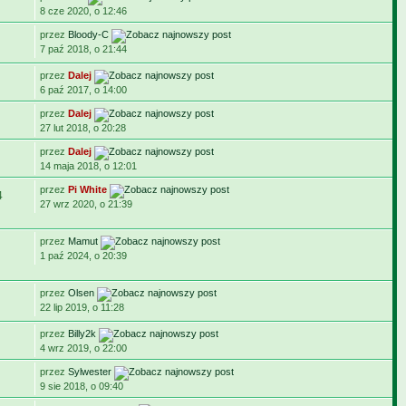
8 cze 2020, o 12:46
przez
Bloody-C
7 paź 2018, o 21:44
przez
Dalej
6 paź 2017, o 14:00
przez
Dalej
27 lut 2018, o 20:28
przez
Dalej
14 maja 2018, o 12:01
przez
Pi White
4
27 wrz 2020, o 21:39
przez
Mamut
1 paź 2024, o 20:39
przez
Olsen
22 lip 2019, o 11:28
przez
Billy2k
4 wrz 2019, o 22:00
przez
Sylwester
9 sie 2018, o 09:40