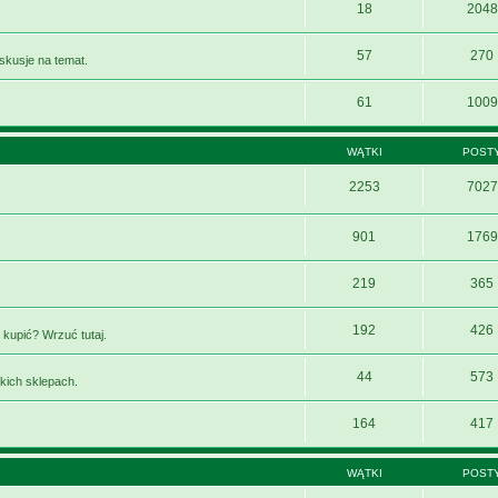
18
2048
57
270
yskusje na temat.
61
1009
WĄTKI
POST
2253
7027
901
1769
219
365
192
426
 kupić? Wrzuć tutaj.
44
573
kich sklepach.
164
417
WĄTKI
POST