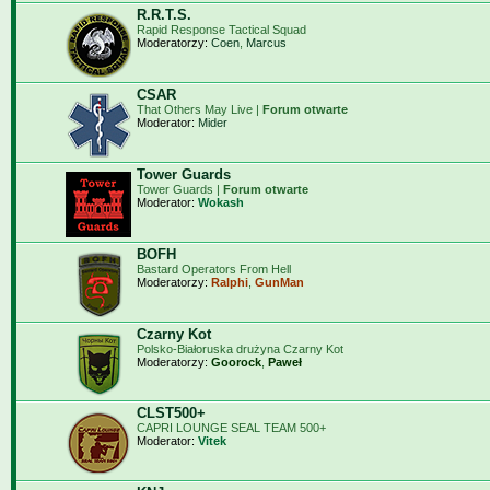
R.R.T.S.
Rapid Response Tactical Squad
Moderatorzy:
Coen
,
Marcus
CSAR
That Others May Live |
Forum otwarte
Moderator:
Mider
Tower Guards
Tower Guards |
Forum otwarte
Moderator:
Wokash
BOFH
Bastard Operators From Hell
Moderatorzy:
Ralphi
,
GunMan
Czarny Kot
Polsko-Białoruska drużyna Czarny Kot
Moderatorzy:
Goorock
,
Paweł
CLST500+
CAPRI LOUNGE SEAL TEAM 500+
Moderator:
Vitek