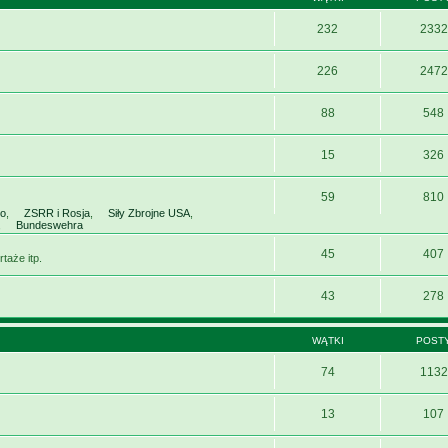
232
2332
226
2472
88
548
15
326
59
810
wo
,
ZSRR i Rosja
,
Siły Zbrojne USA
,
,
Bundeswehra
45
407
taże itp.
43
278
WĄTKI
POST
74
1132
13
107