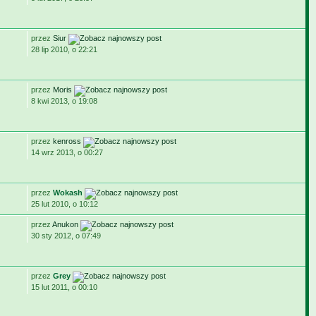
przez
Siur
28 lip 2010, o 22:21
przez
Moris
8 kwi 2013, o 19:08
przez
kenross
14 wrz 2013, o 00:27
przez
Wokash
25 lut 2010, o 10:12
przez
Anukon
30 sty 2012, o 07:49
przez
Grey
15 lut 2011, o 00:10