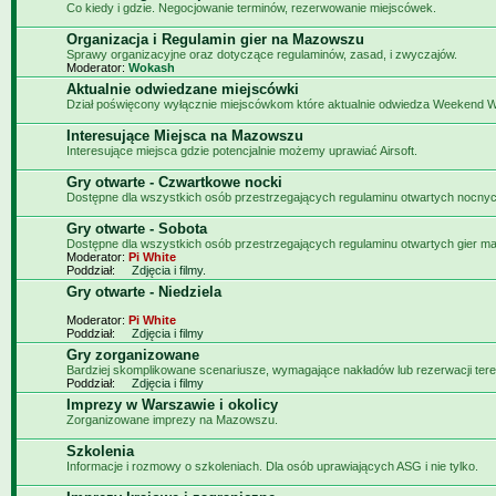
Co kiedy i gdzie. Negocjowanie terminów, rezerwowanie miejscówek.
Organizacja i Regulamin gier na Mazowszu
Sprawy organizacyjne oraz dotyczące regulaminów, zasad, i zwyczajów.
Moderator:
Wokash
Aktualnie odwiedzane miejscówki
Dział poświęcony wyłącznie miejscówkom które aktualnie odwiedza Weekend W
Interesujące Miejsca na Mazowszu
Interesujące miejsca gdzie potencjalnie możemy uprawiać Airsoft.
Gry otwarte - Czwartkowe nocki
Dostępne dla wszystkich osób przestrzegających regulaminu otwartych nocnyc
Gry otwarte - Sobota
Dostępne dla wszystkich osób przestrzegających regulaminu otwartych gier m
Moderator:
Pi White
Poddział:
Zdjęcia i filmy.
Gry otwarte - Niedziela
Moderator:
Pi White
Poddział:
Zdjęcia i filmy
Gry zorganizowane
Bardziej skomplikowane scenariusze, wymagające nakładów lub rezerwacji tere
Poddział:
Zdjęcia i filmy
Imprezy w Warszawie i okolicy
Zorganizowane imprezy na Mazowszu.
Szkolenia
Informacje i rozmowy o szkoleniach. Dla osób uprawiających ASG i nie tylko.