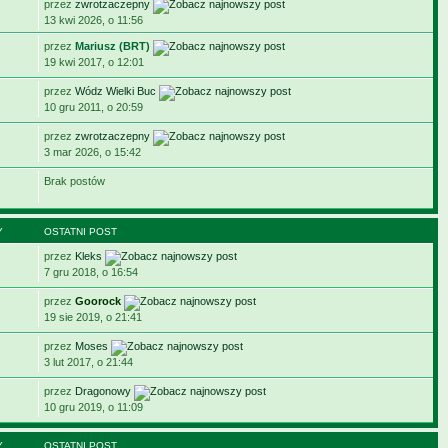
przez
zwrotzaczepny
13 kwi 2026, o 11:56
przez
Mariusz (BRT)
19 kwi 2017, o 12:01
przez
Wódz Wielki Buc
10 gru 2011, o 20:59
przez
zwrotzaczepny
3 mar 2026, o 15:42
Brak postów
Y
OSTATNI POST
przez
Kleks
7 gru 2018, o 16:54
przez
Goorock
19 sie 2019, o 21:41
przez
Moses
3 lut 2017, o 21:44
przez
Dragonowy
10 gru 2019, o 11:09
Y
OSTATNI POST