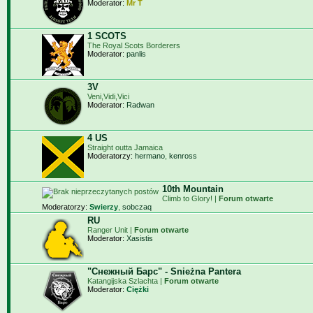
Moderator:
Mr T
1 SCOTS
The Royal Scots Borderers
Moderator:
panlis
3V
Veni,Vidi,Vici
Moderator:
Radwan
4 US
Straight outta Jamaica
Moderatorzy:
hermano
,
kenross
10th Mountain
Climb to Glory! |
Forum otwarte
Moderatorzy:
Swierzy
,
sobczaq
RU
Ranger Unit |
Forum otwarte
Moderator:
Xasistis
"Снежный Барс" - Snieżna Pantera
Katangijska Szlachta |
Forum otwarte
Moderator:
Ciężki