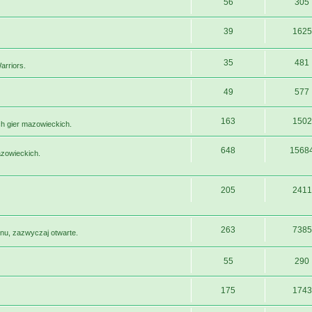
56
305
39
1625
35
481
arriors.
49
577
163
1502
h gier mazowieckich.
648
1568
azowieckich.
205
2411
263
7385
nu, zazwyczaj otwarte.
55
290
175
1743