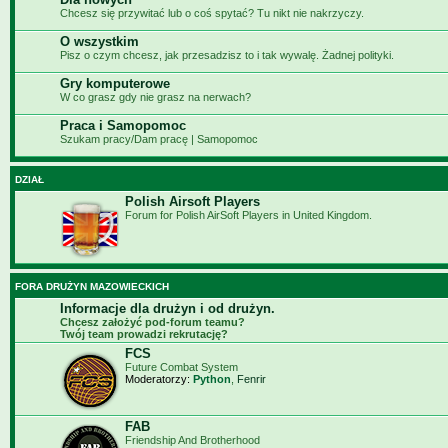
Chcesz się przywitać lub o coś spytać? Tu nikt nie nakrzyczy.
O wszystkim
Pisz o czym chcesz, jak przesadzisz to i tak wywalę. Żadnej polityki.
Gry komputerowe
W co grasz gdy nie grasz na nerwach?
Praca i Samopomoc
Szukam pracy/Dam pracę | Samopomoc
DZIAŁ
Polish Airsoft Players
Forum for Polish AirSoft Players in United Kingdom.
FORA DRUŻYN MAZOWIECKICH
Informacje dla drużyn i od drużyn.
Chcesz założyć pod-forum teamu?
Twój team prowadzi rekrutację?
FCS
Future Combat System
Moderatorzy:
Python
,
Fenrir
FAB
Friendship And Brotherhood