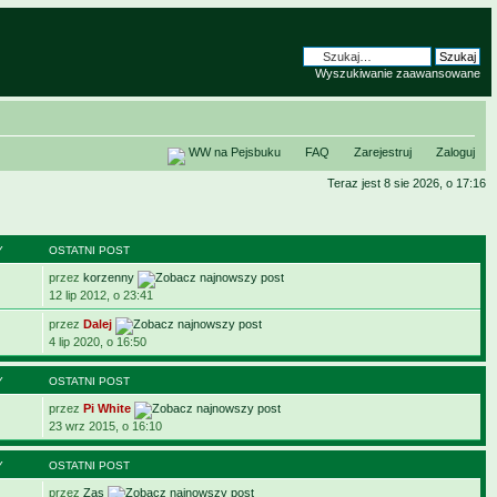
Wyszukiwanie zaawansowane
WW na Pejsbuku
FAQ
Zarejestruj
Zaloguj
Teraz jest 8 sie 2026, o 17:16
Y
OSTATNI POST
przez
korzenny
12 lip 2012, o 23:41
przez
Dalej
4 lip 2020, o 16:50
Y
OSTATNI POST
przez
Pi White
23 wrz 2015, o 16:10
Y
OSTATNI POST
przez
Zas