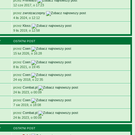
przez
Frenetico
12 cze 2017, o 17:23
przez
zwrotzaczepny
4 lis 2024, o 12:12
przez
Kloss
9 lis 2019, o 12:58
Y
OSTATNI POST
przez
Coen
15 lut 2026, o 16:28
przez
Coen
8 lis 2021, o 19:45
przez
Coen
24 sty 2018, o 22:35
przez
Combat.pl
24 lis 2023, o 00:09
przez
Coen
7 sie 2019, o 18:08
przez
Combat.pl
24 lis 2023, o 00:09
Y
OSTATNI POST