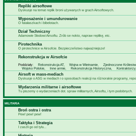
Repliki airsoftowe
Dyskusje na temat replik broni używanych w grach Airsoftowych.
Wyposażenie i umundurowanie
O fatałaszkach i bibelotach.
Dział Techniczny
Adamowie Słodowi Airsoftu. Zrób se nokto, napraw replikę, etc.
Pirotechnika
O pirotechnice w Airsofcie. Bezpieczeństwo najważniejsze!
Rekonstrukcja w Airsofcie
Poddziały:
Rekonstrukcja AT
,
Wojna w Wietnamie
,
Zjednoczone Królest
Wojsko Polskie
,
Inne armie
,
Rekonstrukcja Historyczna
,
Kontraktorzy
Airsoft w mass-mediach
Dyskusje o ASG w mediach i o sposobach reakcji na różnorakie programy, repor
Wydarzenia militarne i airsoftowe
Tu piszemy o wydarzeniach dot. spraw militarnych, Airsoftu, i tym podobnych.
MILITARIA
Broń ostra i ostra
Pew! pew! pew!
Taktyka i Strategia
I zaszli go od tyłu...
Historia