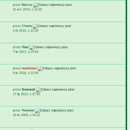
przez
Marcus
11 wrz 2015, o 11:03
przez
Chaota
1 lis 2016, o 12:02
przez
Vlad
7 lip 2012, o 19:59
przez
martiness
6 lis 2020, o 21:50
przez
Goorock
17 lip 2012, o 07:55
przez
Tomcior
10 lis 2009, o 15:12