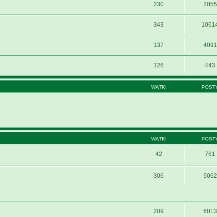
230
2055
343
1061
137
4091
126
443
WĄTKI
POST
WĄTKI
POST
42
761
306
5062
209
6013