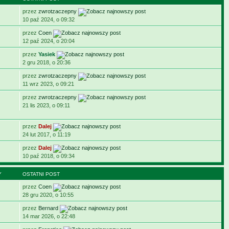
przez
zwrotzaczepny
10 paź 2024, o 09:32
przez
Coen
12 paź 2024, o 20:04
przez
Yasiek
2 gru 2018, o 20:36
przez
zwrotzaczepny
11 wrz 2023, o 09:21
przez
zwrotzaczepny
21 lis 2023, o 09:11
przez
Dalej
24 lut 2017, o 11:19
przez
Dalej
10 paź 2018, o 09:34
Y
OSTATNI POST
przez
Coen
28 gru 2020, o 10:55
przez
Bernard
14 mar 2026, o 22:48