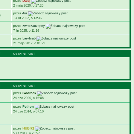
przez
Dalej
2 maja 2020, o 17:20
przez
Aur
4
13 lut 2022, o 13:36
przez
zwrotzaczepny
7 lip 2025, o 11:16
przez
Laryhrub
21 maja 2017, o 01:29
Y
OSTATNI POST
Y
OSTATNI POST
przez
Goorock
24 cze 2020, o 16:08
przez
Python
24 cze 2014, o 07:10
przez
HUBI72
5 lut 2017, o 23:57