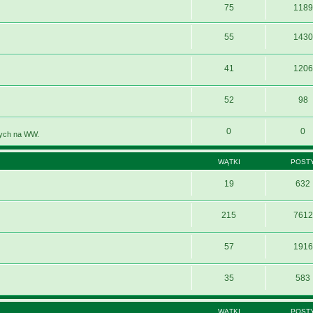
75
1189
55
1430
41
1206
52
98
0
0
nych na WW.
WĄTKI
POST
19
632
215
7612
57
1916
35
583
WĄTKI
POST