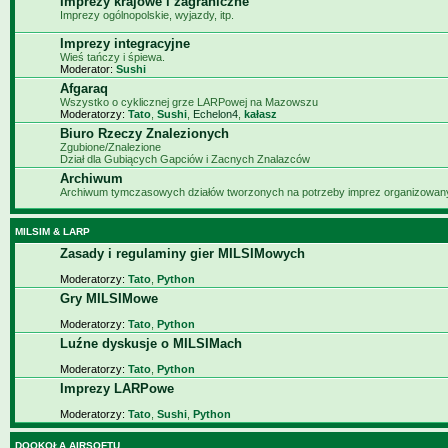
Imprezy krajowe i zagraniczne
Imprezy ogólnopolskie, wyjazdy, itp.
Imprezy integracyjne
Wieś tańczy i śpiewa.
Moderator:
Sushi
Afgaraq
Wszystko o cyklicznej grze LARPowej na Mazowszu
Moderatorzy:
Tato
,
Sushi
,
Echelon4
,
kałasz
Biuro Rzeczy Znalezionych
Zgubione/Znalezione
Dział dla Gubiących Gapciów i Zacnych Znalazców
Archiwum
Archiwum tymczasowych działów tworzonych na potrzeby imprez organizowa
MILSIM & LARP
Zasady i regulaminy gier MILSIMowych
Moderatorzy:
Tato
,
Python
Gry MILSIMowe
Moderatorzy:
Tato
,
Python
Luźne dyskusje o MILSIMach
Moderatorzy:
Tato
,
Python
Imprezy LARPowe
Moderatorzy:
Tato
,
Sushi
,
Python
DOOKOŁA AIRSOFTU