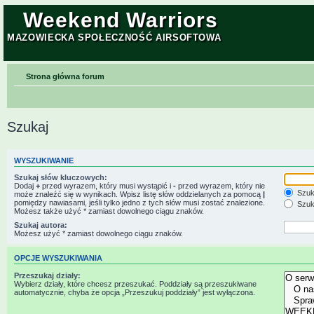
Weekend Warriors
MAZOWIECKA SPOŁECZNOŚĆ AIRSOFTOWA
Strona główna forum
Szukaj
WYSZUKIWANIE
Szukaj słów kluczowych:
Dodaj
+
przed wyrazem, który musi wystąpić i
-
przed wyrazem, który nie
Szuk
może znaleźć się w wynikach. Wpisz listę słów oddzielanych za pomocą
|
pomiędzy nawiasami, jeśli tylko jedno z tych słów musi zostać znalezione.
Szuk
Możesz także użyć * zamiast dowolnego ciągu znaków.
Szukaj autora:
Możesz użyć * zamiast dowolnego ciągu znaków.
OPCJE WYSZUKIWANIA
Przeszukaj działy:
Wybierz działy, które chcesz przeszukać. Poddziały są przeszukiwane
automatycznie, chyba że opcja „Przeszukuj poddziały” jest wyłączona.