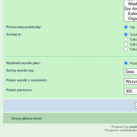
Przeszukaj poddziały:
Tak
Szukaj w:
Tytuł
Tylko
Tylko
Tylko
Wyświetl wyniki jako:
Post
Sortuj wyniki wg:
Pokaż wyniki z ostatnich:
Pokaż pierwsze:
Strona główna forum
Powered by
php
Przyjazne użytkowniko