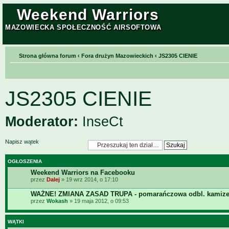
Weekend Warriors
MAZOWIECKA SPOŁECZNOŚĆ AIRSOFTOWA
Strona główna forum
‹
Fora drużyn Mazowieckich
‹
JS2305 CIENIE
JS2305 CIENIE
Moderator:
InseCt
Napisz wątek
OGŁOSZENIA
Weekend Warriors na Facebooku
przez
Dalej
» 19 wrz 2014, o 17:10
WAŻNE! ZMIANA ZASAD TRUPA - pomarańczowa odbl. kamize
przez
Wokash
» 19 maja 2012, o 09:53
WĄTKI