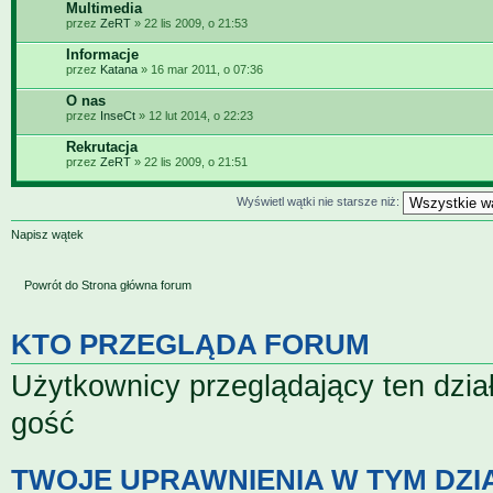
Multimedia
przez
ZeRT
» 22 lis 2009, o 21:53
Informacje
przez
Katana
» 16 mar 2011, o 07:36
O nas
przez
InseCt
» 12 lut 2014, o 22:23
Rekrutacja
przez
ZeRT
» 22 lis 2009, o 21:51
Wyświetl wątki nie starsze niż:
Napisz wątek
Powrót do Strona główna forum
KTO PRZEGLĄDA FORUM
Użytkownicy przeglądający ten dzia
gość
TWOJE UPRAWNIENIA W TYM DZI