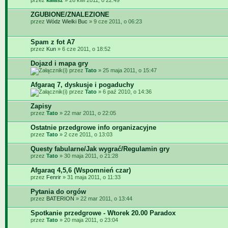
przez
kałasz
» 26 kwi 2011, o 22:49
ZGUBIONE/ZNALEZIONE
przez
Wódz Wielki Buc
» 9 cze 2011, o 06:23
Spam z fot A7
przez
Kun
» 6 cze 2011, o 18:52
Dojazd i mapa gry
przez
Tato
» 25 maja 2011, o 15:47
Afgaraq 7, dyskusje i pogaduchy
przez
Tato
» 6 paź 2010, o 14:36
Zapisy
przez
Tato
» 22 mar 2011, o 22:05
Ostatnie przedgrowe info organizacyjne
przez
Tato
» 2 cze 2011, o 13:03
Questy fabularne/Jak wygrać/Regulamin gry
przez
Tato
» 30 maja 2011, o 21:28
Afgaraq 4,5,6 (Wspomnień czar)
przez
Fenrir
» 31 maja 2011, o 11:33
Pytania do orgów
przez
BATERION
» 22 mar 2011, o 13:44
Spotkanie przedgrowe - Wtorek 20.00 Paradox
przez
Tato
» 20 maja 2011, o 23:04