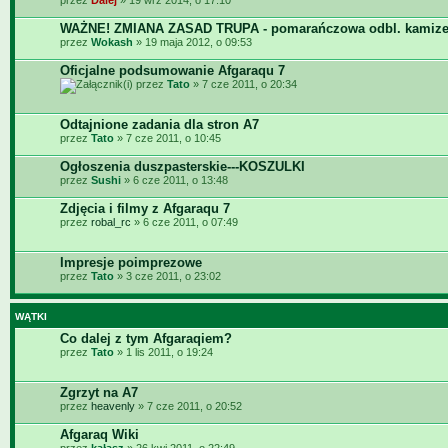
przez
Dalej
» 19 wrz 2014, o 17:10
WAŻNE! ZMIANA ZASAD TRUPA - pomarańczowa odbl. kamize
przez
Wokash
» 19 maja 2012, o 09:53
Oficjalne podsumowanie Afgaraqu 7
przez
Tato
» 7 cze 2011, o 20:34
Odtajnione zadania dla stron A7
przez
Tato
» 7 cze 2011, o 10:45
Ogłoszenia duszpasterskie---KOSZULKI
przez
Sushi
» 6 cze 2011, o 13:48
Zdjęcia i filmy z Afgaraqu 7
przez
robal_rc
» 6 cze 2011, o 07:49
Impresje poimprezowe
przez
Tato
» 3 cze 2011, o 23:02
WĄTKI
Co dalej z tym Afgaraqiem?
przez
Tato
» 1 lis 2011, o 19:24
Zgrzyt na A7
przez
heavenly
» 7 cze 2011, o 20:52
Afgaraq Wiki