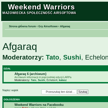
Weekend Warriors
MAZOWIECKA SPOŁECZNOŚĆ AIRSOFTOWA
Strona główna forum
‹
Gry Airsoftowe
‹
Afgaraq
Afgaraq
Moderatorzy:
Tato
,
Sushi
,
Echelo
DZIAŁ
Afgaraq 6 (archiwum)
Archiwum informacji nt poprzedniej edycji LARPa
Moderatorzy:
Tato
,
Sushi
,
Echelon4
,
kałasz
Napisz wątek
OGŁOSZENIA
Weekend Warriors na Facebooku