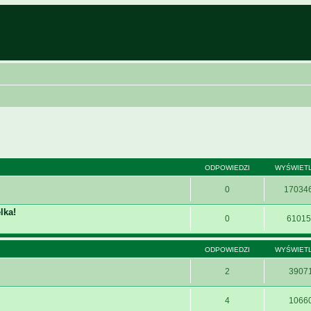
ODPOWIEDZI
WYŚWIET
0
17034
lka!
0
61015
ODPOWIEDZI
WYŚWIET
2
3907
4
1066