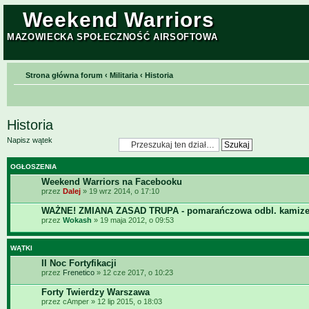
Weekend Warriors
MAZOWIECKA SPOŁECZNOŚĆ AIRSOFTOWA
Strona główna forum
‹
Militaria
‹
Historia
Historia
Napisz wątek
OGŁOSZENIA
Weekend Warriors na Facebooku
przez
Dalej
» 19 wrz 2014, o 17:10
WAŻNE! ZMIANA ZASAD TRUPA - pomarańczowa odbl. kamize
przez
Wokash
» 19 maja 2012, o 09:53
WĄTKI
II Noc Fortyfikacji
przez
Frenetico
» 12 cze 2017, o 10:23
Forty Twierdzy Warszawa
przez cAmper » 12 lip 2015, o 18:03