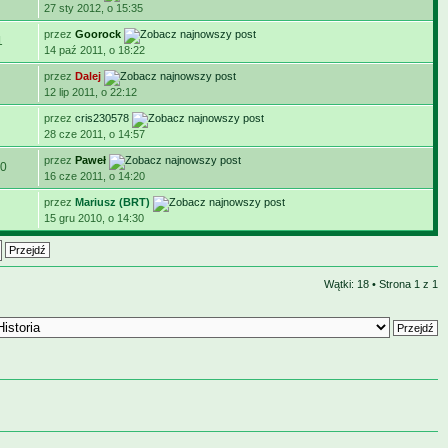
27 sty 2012, o 15:35
przez
Goorock
1
14 paź 2011, o 18:22
przez
Dalej
12 lip 2011, o 22:12
przez
cris230578
28 cze 2011, o 14:57
przez
Paweł
0
16 cze 2011, o 14:20
przez
Mariusz (BRT)
15 gru 2010, o 14:30
Wątki: 18 • Strona
1
z
1