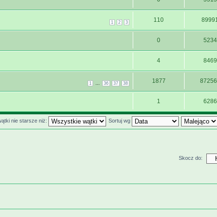
110
8999
1
2
3
0
5234
4
8469
1877
87256
...
1
36
37
38
1
6286
ątki nie starsze niż:
Sortuj wg
Skocz do: