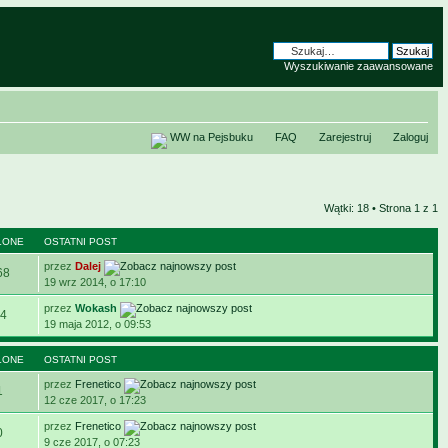
Wyszukiwanie zaawansowane
WW na Pejsbuku
FAQ
Zarejestruj
Zaloguj
Wątki: 18 • Strona
1
z
1
LONE
OSTATNI POST
przez
Dalej
68
19 wrz 2014, o 17:10
przez
Wokash
4
19 maja 2012, o 09:53
LONE
OSTATNI POST
przez
Frenetico
1
12 cze 2017, o 17:23
przez
Frenetico
0
9 cze 2017, o 07:23