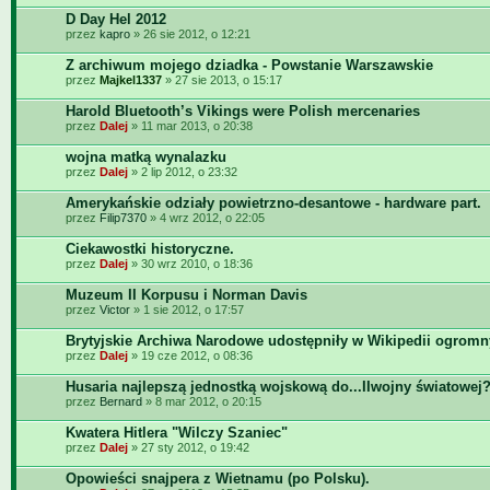
D Day Hel 2012
przez
kapro
» 26 sie 2012, o 12:21
Z archiwum mojego dziadka - Powstanie Warszawskie
przez
Majkel1337
» 27 sie 2013, o 15:17
Harold Bluetooth’s Vikings were Polish mercenaries
przez
Dalej
» 11 mar 2013, o 20:38
wojna matką wynalazku
przez
Dalej
» 2 lip 2012, o 23:32
Amerykańskie odziały powietrzno-desantowe - hardware part.
przez
Filip7370
» 4 wrz 2012, o 22:05
Ciekawostki historyczne.
przez
Dalej
» 30 wrz 2010, o 18:36
Muzeum II Korpusu i Norman Davis
przez
Victor
» 1 sie 2012, o 17:57
Brytyjskie Archiwa Narodowe udostępniły w Wikipedii ogromn
przez
Dalej
» 19 cze 2012, o 08:36
Husaria najlepszą jednostką wojskową do...IIwojny światowej
przez
Bernard
» 8 mar 2012, o 20:15
Kwatera Hitlera "Wilczy Szaniec"
przez
Dalej
» 27 sty 2012, o 19:42
Opowieści snajpera z Wietnamu (po Polsku).