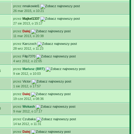
przez
nmakowiel1
26 mar 2015, o 10:21
przez
Majkel1337
27 sie 2013, o 15:17
przez
Dalej
11 mar 2013, o 20:38
przez
Karczoch
28 wrz 2012, o 11:23
przez
Filip7370
4 wrz 2012, o 22:05
przez
Mariusz (BRT)
6
9 sie 2012, o 10:03
przez
Victor
1 sie 2012, o 17:57
przez
Dalej
19 cze 2012, o 08:36
przez
Wokash
0
9 mar 2012, o 17:17
przez
Czubaka
14 lut 2012, o 11:31
przez
Dalej