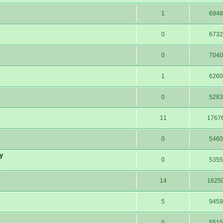
1
6948
0
6732
0
7040
1
6260
0
5283
11
1767
0
5460
y
0
5355
?
14
1625
5
9459
0
5515