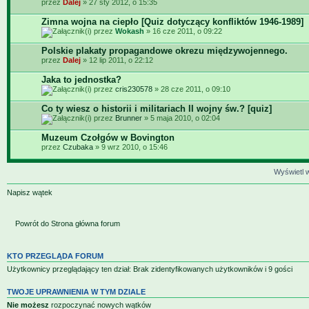
przez
Dalej
» 27 sty 2012, o 15:35
Zimna wojna na ciepło [Quiz dotyczący konfliktów 1946-1989]
przez
Wokash
» 16 cze 2011, o 09:22
Polskie plakaty propagandowe okrezu międzywojennego.
przez
Dalej
» 12 lip 2011, o 22:12
Jaka to jednostka?
przez
cris230578
» 28 cze 2011, o 09:10
Co ty wiesz o historii i militariach II wojny św.? [quiz]
przez
Brunner
» 5 maja 2010, o 02:04
Muzeum Czołgów w Bovington
przez
Czubaka
» 9 wrz 2010, o 15:46
Wyświetl w
Napisz wątek
Powrót do Strona główna forum
KTO PRZEGLĄDA FORUM
Użytkownicy przeglądający ten dział: Brak zidentyfikowanych użytkowników i 9 gości
TWOJE UPRAWNIENIA W TYM DZIALE
Nie możesz
rozpoczynać nowych wątków