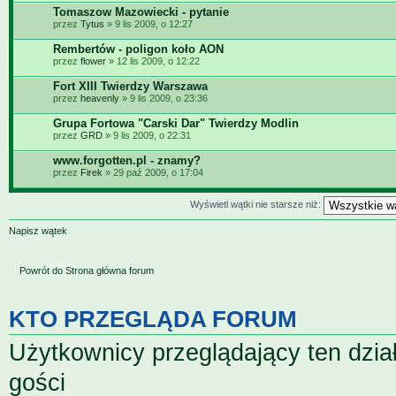
Tomaszow Mazowiecki - pytanie
przez
Tytus
» 9 lis 2009, o 12:27
Rembertów - poligon koło AON
przez
flower
» 12 lis 2009, o 12:22
Fort XIII Twierdzy Warszawa
przez
heavenly
» 9 lis 2009, o 23:36
Grupa Fortowa "Carski Dar" Twierdzy Modlin
przez
GRD
» 9 lis 2009, o 22:31
www.forgotten.pl - znamy?
przez
Firek
» 29 paź 2009, o 17:04
Wyświetl wątki nie starsze niż:
Napisz wątek
Powrót do Strona główna forum
KTO PRZEGLĄDA FORUM
Użytkownicy przeglądający ten dzia
gości