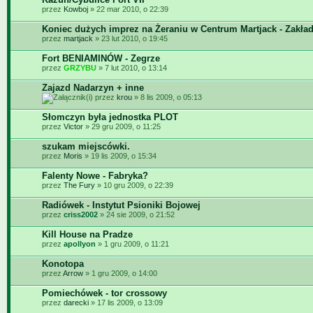
przez
Kowboj
» 22 mar 2010, o 22:39
Koniec dużych imprez na Żeraniu w Centrum Martjack - Zakła
przez
martjack
» 23 lut 2010, o 19:45
Fort BENIAMINÓW - Zegrze
przez
GRZYBU
» 7 lut 2010, o 13:14
Zajazd Nadarzyn + inne
przez
krou
» 8 lis 2009, o 05:13
Słomczyn była jednostka PLOT
przez
Victor
» 29 gru 2009, o 11:25
szukam miejscówki.
przez
Moris
» 19 lis 2009, o 15:34
Falenty Nowe - Fabryka?
przez
The Fury
» 10 gru 2009, o 22:39
Radiówek - Instytut Psioniki Bojowej
przez
criss2002
» 24 sie 2009, o 21:52
Kill House na Pradze
przez
apollyon
» 1 gru 2009, o 11:21
Konotopa
przez
Arrow
» 1 gru 2009, o 14:00
Pomiechówek - tor crossowy
przez
darecki
» 17 lis 2009, o 13:09