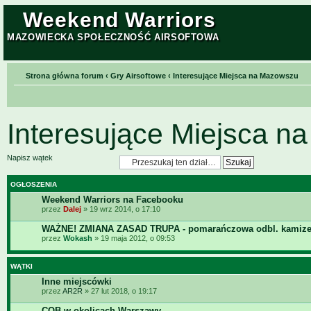
Weekend Warriors
MAZOWIECKA SPOŁECZNOŚĆ AIRSOFTOWA
Strona główna forum
‹
Gry Airsoftowe
‹
Interesujące Miejsca na Mazowszu
Interesujące Miejsca 
Napisz wątek
OGŁOSZENIA
Weekend Warriors na Facebooku
przez
Dalej
» 19 wrz 2014, o 17:10
WAŻNE! ZMIANA ZASAD TRUPA - pomarańczowa odbl. kamize
przez
Wokash
» 19 maja 2012, o 09:53
WĄTKI
Inne miejscówki
przez
AR2R
» 27 lut 2018, o 19:17
CQB w okolicach Warszawy