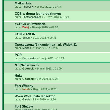
Matka Huta
przez
ThePesH
» 26 paź 2010, o 17:46
CQB w domu jednorodzinnym
przez
TheMoonshiner
» 21 wrz 2013, o 13:21
ex-PGR w Dawidach.
przez
Dalej
» 16 maja 2010, o 09:02
KONSTANCIN
przez
Simon
» 2 cze 2012, o 09:31
Opuszczona (?) kamienica - ul. Widok 11
przez
Moloh
» 20 mar 2012, o 13:35
PGR
przez
Burzmaster
» 1 maja 2011, o 19:13
N1 (Nadarzyn 1)
przez
Goorock
» 14 mar 2011, o 21:09
Huta
przez
Goorock
» 9 lis 2009, o 23:23
Fort Włochy
przez
habib
» 16 gru 2009, o 12:23
W-wa Wola, hala labsektor
przez
Gieniu
» 9 kwi 2010, o 11:16
Fort Służew
przez
Mysiek
» 10 lis 2010, o 10:33