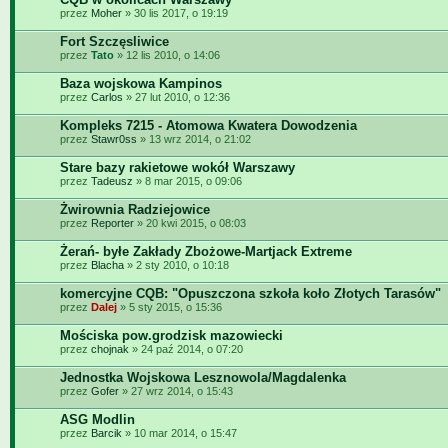
przez
Moher
» 30 lis 2017, o 19:19
Fort Szczęsliwice
przez
Tato
» 12 lis 2010, o 14:06
Baza wojskowa Kampinos
przez
Carlos
» 27 lut 2010, o 12:36
Kompleks 7215 - Atomowa Kwatera Dowodzenia
przez
Stawr0ss
» 13 wrz 2014, o 21:02
Stare bazy rakietowe wokół Warszawy
przez
Tadeusz
» 8 mar 2015, o 09:06
Żwirownia Radziejowice
przez
Reporter
» 20 kwi 2015, o 08:03
Żerań- byłe Zakłady Zbożowe-Martjack Extreme
przez
Blacha
» 2 sty 2010, o 10:18
komercyjne CQB: "Opuszczona szkoła koło Złotych Tarasów"
przez
Dalej
» 5 sty 2015, o 15:36
Mościska pow.grodzisk mazowiecki
przez
chojnak
» 24 paź 2014, o 07:20
Jednostka Wojskowa Lesznowola/Magdalenka
przez
Gofer
» 27 wrz 2014, o 15:43
ASG Modlin
przez
Barcik
» 10 mar 2014, o 15:47