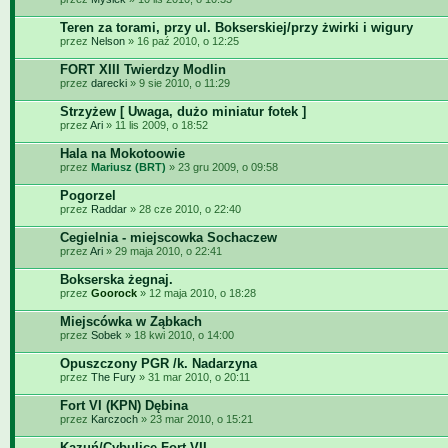
Teren za torami, przy ul. Bokserskiej/przy żwirki i wigury
przez
Nelson
» 16 paź 2010, o 12:25
FORT XIII Twierdzy Modlin
przez
darecki
» 9 sie 2010, o 11:29
Strzyżew [ Uwaga, dużo miniatur fotek ]
przez
Ari
» 11 lis 2009, o 18:52
Hala na Mokotoowie
przez
Mariusz (BRT)
» 23 gru 2009, o 09:58
Pogorzel
przez
Raddar
» 28 cze 2010, o 22:40
Cegielnia - miejscowka Sochaczew
przez
Ari
» 29 maja 2010, o 22:41
Bokserska żegnaj.
przez
Goorock
» 12 maja 2010, o 18:28
Miejscówka w Ząbkach
przez
Sobek
» 18 kwi 2010, o 14:00
Opuszczony PGR /k. Nadarzyna
przez
The Fury
» 31 mar 2010, o 20:11
Fort VI (KPN) Dębina
przez
Karczoch
» 23 mar 2010, o 15:21
Kazuń/Cybulice Fort VII