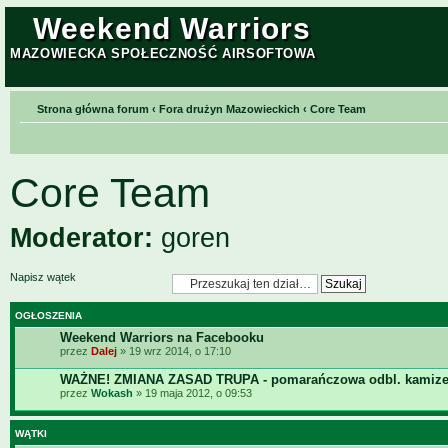
Weekend Warriors
MAZOWIECKA SPOŁECZNOŚĆ AIRSOFTOWA
Strona główna forum
‹
Fora drużyn Mazowieckich
‹
Core Team
Core Team
Moderator:
goren
Napisz wątek
OGŁOSZENIA
Weekend Warriors na Facebooku
przez
Dalej
» 19 wrz 2014, o 17:10
WAŻNE! ZMIANA ZASAD TRUPA - pomarańczowa odbl. kamize
przez
Wokash
» 19 maja 2012, o 09:53
WĄTKI