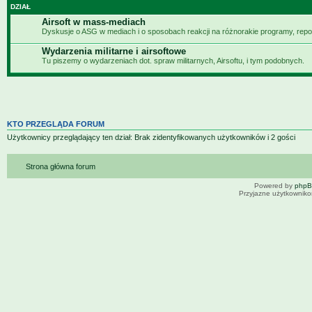
DZIAŁ
Airsoft w mass-mediach
Dyskusje o ASG w mediach i o sposobach reakcji na różnorakie programy, repor
Wydarzenia militarne i airsoftowe
Tu piszemy o wydarzeniach dot. spraw militarnych, Airsoftu, i tym podobnych.
KTO PRZEGLĄDA FORUM
Użytkownicy przeglądający ten dział: Brak zidentyfikowanych użytkowników i 2 gości
Strona główna forum
Powered by
php
Przyjazne użytkowniko