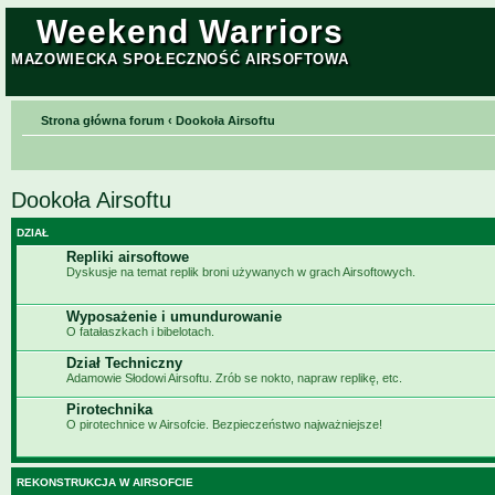
Weekend Warriors
MAZOWIECKA SPOŁECZNOŚĆ AIRSOFTOWA
Strona główna forum
‹
Dookoła Airsoftu
Dookoła Airsoftu
DZIAŁ
Repliki airsoftowe
Dyskusje na temat replik broni używanych w grach Airsoftowych.
Wyposażenie i umundurowanie
O fatałaszkach i bibelotach.
Dział Techniczny
Adamowie Słodowi Airsoftu. Zrób se nokto, napraw replikę, etc.
Pirotechnika
O pirotechnice w Airsofcie. Bezpieczeństwo najważniejsze!
REKONSTRUKCJA W AIRSOFCIE