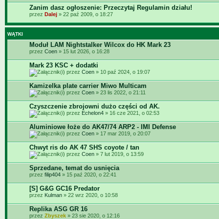
Zanim dasz ogłoszenie: Przeczytaj Regulamin działu!
przez
Dalej
» 22 paź 2009, o 18:27
WĄTKI
Moduł LAM Nightstalker Wilcox do HK Mark 23
przez
Coen
» 15 lut 2026, o 16:28
Mark 23 KSC + dodatki
przez
Coen
» 10 paź 2024, o 19:07
Kamizelka plate carrier Miwo Multicam
przez
Coen
» 23 lis 2022, o 21:11
Czyszczenie zbrojowni dużo części od AK.
przez
Echelon4
» 16 cze 2021, o 02:53
Aluminiowe łoże do AK47/74 ARP2 - IMI Defense
przez
Coen
» 17 mar 2019, o 20:07
Chwyt ris do AK 47 SHS coyote / tan
przez
Coen
» 7 lut 2019, o 13:59
Sprzedane, temat do usnięcia
przez
filip404
» 15 paź 2020, o 22:41
[S] G&G GC16 Predator
przez
Kulman
» 22 wrz 2020, o 10:58
Replika ASG GR 16
przez
Zbyszek
» 23 sie 2020, o 12:16