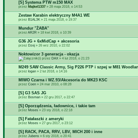
[S] Systema PTW m150 MAX
przez
Majkel1337
» 28 maja 2018, o 14:53
Zestaw Karabin elektryczny M4A1 WE
przez
B1AL3K
» 21 maja 2018, o 19:37
Mundur "ŻABA"
przez
AR2R
» 18 kwi 2018, o 10:39
G36 JG + 6xMidCap + akcesoria
przez
Dzej
» 26 wrz 2010, o 22:02
Noktowizor 3 generacja - okazja
przez
DAX
» 4 lut 2018, o 21:23
M249 SAW Classic Army, Sig P226 PTP i szpej w M81 Woodla
przez
logan
» 2 lut 2018, o 14:16
MIWO Czarna i WZ.93/Akcesoria do MK23 KSC
przez
Coen
» 24 mar 2010, o 08:28
[S] G3 SAS JG
przez
Bosman
» 22 gru 2017, o 22:47
[S] Oporządzenia, ładownice, i takie tam
przez
Moses
» 23 sty 2018, o 22:18
[S] Fatałaszki z ameryki
przez
Moses
» 27 gru 2017, o 23:12
[S] RACK, PACA, RRV, LBV, MICH 200 i inne
przez
Jubens
» 6 sty 2018, o 20:41