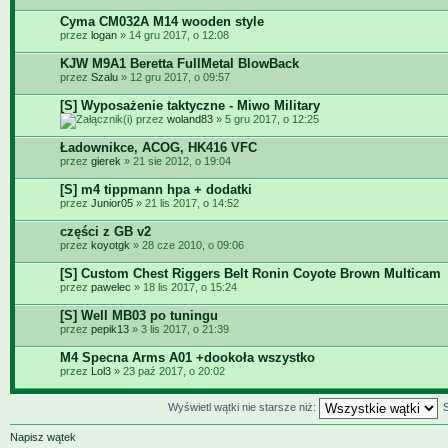
Cyma CM032A M14 wooden style
przez
logan
» 14 gru 2017, o 12:08
KJW M9A1 Beretta FullMetal BlowBack
przez
Szalu
» 12 gru 2017, o 09:57
[S] Wyposażenie taktyczne - Miwo Military
przez
woland83
» 5 gru 2017, o 12:25
Ładownikce, ACOG, HK416 VFC
przez
gierek
» 21 sie 2012, o 19:04
[S] m4 tippmann hpa + dodatki
przez
Junior05
» 21 lis 2017, o 14:52
części z GB v2
przez
koyotgk
» 28 cze 2010, o 09:06
[S] Custom Chest Riggers Belt Ronin Coyote Brown Multicam
przez
pawelec
» 18 lis 2017, o 15:24
[S] Well MB03 po tuningu
przez
pepik13
» 3 lis 2017, o 21:39
M4 Specna Arms A01 +dookoła wszystko
przez
Lol3
» 23 paź 2017, o 20:02
Wyświetl wątki nie starsze niż:
Napisz wątek