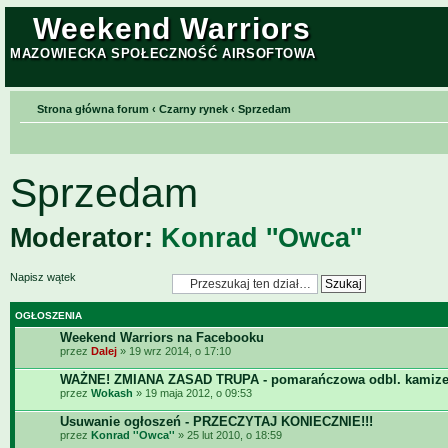
Weekend Warriors
MAZOWIECKA SPOŁECZNOŚĆ AIRSOFTOWA
Strona główna forum
‹
Czarny rynek
‹
Sprzedam
Sprzedam
Moderator:
Konrad ''Owca''
Napisz wątek
OGŁOSZENIA
Weekend Warriors na Facebooku
przez
Dalej
» 19 wrz 2014, o 17:10
WAŻNE! ZMIANA ZASAD TRUPA - pomarańczowa odbl. kamize
przez
Wokash
» 19 maja 2012, o 09:53
Usuwanie ogłoszeń - PRZECZYTAJ KONIECZNIE!!!
przez
Konrad ''Owca''
» 25 lut 2010, o 18:59