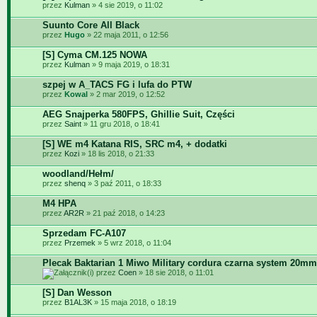
przez
Kulman
» 4 sie 2019, o 11:02
Suunto Core All Black
przez
Hugo
» 22 maja 2011, o 12:56
[S] Cyma CM.125 NOWA
przez
Kulman
» 9 maja 2019, o 18:31
szpej w A_TACS FG i lufa do PTW
przez
Kowal
» 2 mar 2019, o 12:52
AEG Snajperka 580FPS, Ghillie Suit, Części
przez
Saint
» 11 gru 2018, o 18:41
[S] WE m4 Katana RIS, SRC m4, + dodatki
przez
Kozi
» 18 lis 2018, o 21:33
woodland/Hełm/
przez
shenq
» 3 paź 2011, o 18:33
M4 HPA
przez
AR2R
» 21 paź 2018, o 14:23
Sprzedam FC-A107
przez
Przemek
» 5 wrz 2018, o 11:04
Plecak Baktarian 1 Miwo Military cordura czarna system 20mm
przez
Coen
» 18 sie 2018, o 11:01
[S] Dan Wesson
przez
B1AL3K
» 15 maja 2018, o 18:19