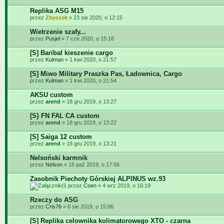
Replika ASG M15
przez
Zbyszek
» 23 sie 2020, o 12:15
Wietrzenie szafy...
przez
Pusjel
» 7 cze 2020, o 15:18
[S] Baribal kieszenie cargo
przez
Kulman
» 1 kwi 2020, o 21:57
[S] Miwo Military Praszka Pas, Ładownica, Cargo
przez
Kulman
» 1 kwi 2020, o 21:54
AKSU custom
przez
arend
» 18 gru 2019, o 13:27
[S} FN FAL CA custom
przez
arend
» 18 gru 2019, o 13:22
[S] Saiga 12 custom
przez
arend
» 18 gru 2019, o 13:21
Nelsoński karmnik
przez
Nelson
» 15 paź 2019, o 17:56
Zasobnik Piechoty Górskiej ALPINUS wz.93
przez
Coen
» 4 wrz 2019, o 16:19
Rzeczy do ASG
przez
Cris76
» 6 sie 2019, o 15:06
[S] Replika celownika kolimatorowego XTO - czarna