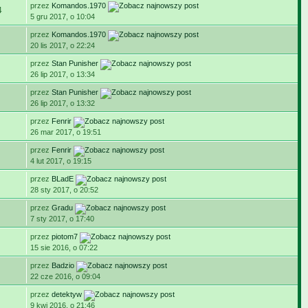
przez
Komandos.1970
4
5 gru 2017, o 10:04
przez
Komandos.1970
20 lis 2017, o 22:24
przez
Stan Punisher
26 lip 2017, o 13:34
przez
Stan Punisher
26 lip 2017, o 13:32
przez
Fenrir
26 mar 2017, o 19:51
przez
Fenrir
4 lut 2017, o 19:15
przez
BLadE
28 sty 2017, o 20:52
przez
Gradu
7 sty 2017, o 17:40
przez
piotom7
15 sie 2016, o 07:22
przez
Badzio
22 cze 2016, o 09:04
przez
detektyw
9 kwi 2016, o 21:46