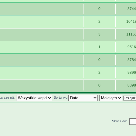
0
8744
2
1041
3
1116
1
9516
0
8784
2
9896
0
8398
tarsze niż:
Sortuj wg
Skocz do: