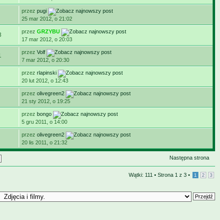
przez
pugi
25 mar 2012, o 21:02
przez
GRZYBU
8
17 mar 2012, o 20:03
przez
Volf
1
7 mar 2012, o 20:30
przez
rlapinski
20 lut 2012, o 12:43
przez
olivegreen2
21 sty 2012, o 19:25
przez
bongo
5 gru 2011, o 14:00
przez
olivegreen2
20 lis 2011, o 21:32
Następna strona
Wątki: 111 •
Strona
1
z
3
•
1
2
3