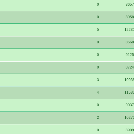
0
8657
0
8958
5
1223
0
8668
0
9125
0
8724
3
1093
4
1158
0
9037
2
1027
0
8909