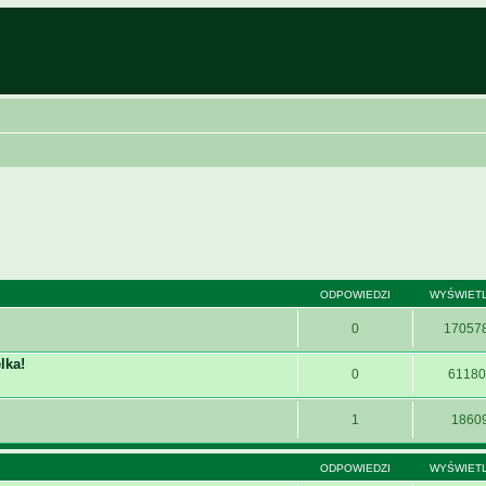
ODPOWIEDZI
WYŚWIET
0
17057
lka!
0
61180
1
1860
ODPOWIEDZI
WYŚWIET