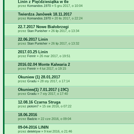
Linin z Pięćdziesiątka w tle
przez
Komandos.1970
» 5 gru 2017, o 10:04
Twierdza Janówek 18.11.2017
przez
Komandos.1970
» 20 lis 2017, o 22:24
22.7.2017 Nowe Białobrzegi
przez
Stan Punisher
» 26 lip 2017, o 13:34
22.06.2017 Linin
przez
Stan Punisher
» 26 lip 2017, o 13:32
2017.03.25 Linin
przez
Fenrir
» 26 mar 2017, o 19:51
2016.02.04 Monte Kalwaria 2
przez
Fenrir
» 4 lut 2017, o 19:15
Okuniew (1) 28.01.2017
przez
Gradu
» 28 sty 2017, o 17:14
Okuniew(1) 7.01.2017 (-19C)
przez
Gradu
» 7 sty 2017, o 17:40
12.08.16 Czarna Struga
przez
piotom7
» 15 sie 2016, o 07:22
18.06.2016
przez
Badzio
» 22 cze 2016, o 09:04
09-04-2016 LININ
przez
detektyw
» 9 kwi 2016, o 21:46