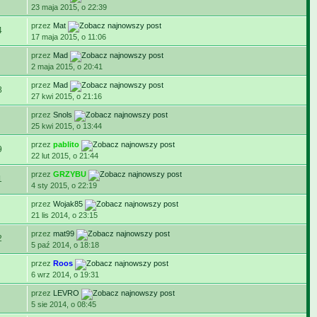
23 maja 2015, o 22:39
przez
Mat
4
17 maja 2015, o 11:06
przez
Mad
2 maja 2015, o 20:41
przez
Mad
8
27 kwi 2015, o 21:16
przez
Snols
25 kwi 2015, o 13:44
przez
pablito
9
22 lut 2015, o 21:44
przez
GRZYBU
1
4 sty 2015, o 22:19
przez
Wojak85
21 lis 2014, o 23:15
przez
mat99
2
5 paź 2014, o 18:18
przez
Roos
6 wrz 2014, o 19:31
przez
LEVRO
5 sie 2014, o 08:45