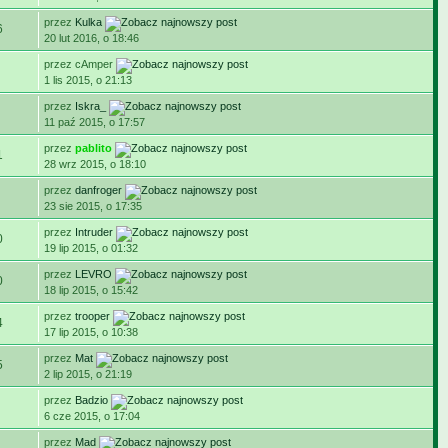
przez
Kulka
6
20 lut 2016, o 18:46
przez cAmper
1 lis 2015, o 21:13
przez
Iskra_
11 paź 2015, o 17:57
przez
pablito
1
28 wrz 2015, o 18:10
przez
danfroger
23 sie 2015, o 17:35
przez
Intruder
0
19 lip 2015, o 01:32
przez
LEVRO
0
18 lip 2015, o 15:42
przez
trooper
4
17 lip 2015, o 10:38
przez
Mat
5
2 lip 2015, o 21:19
przez
Badzio
6 cze 2015, o 17:04
przez
Mad