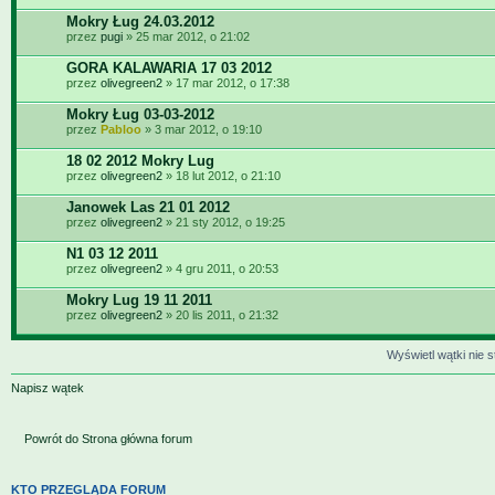
Mokry Ług 24.03.2012
przez
pugi
» 25 mar 2012, o 21:02
GORA KALAWARIA 17 03 2012
przez
olivegreen2
» 17 mar 2012, o 17:38
Mokry Ług 03-03-2012
przez
Pabloo
» 3 mar 2012, o 19:10
18 02 2012 Mokry Lug
przez
olivegreen2
» 18 lut 2012, o 21:10
Janowek Las 21 01 2012
przez
olivegreen2
» 21 sty 2012, o 19:25
N1 03 12 2011
przez
olivegreen2
» 4 gru 2011, o 20:53
Mokry Lug 19 11 2011
przez
olivegreen2
» 20 lis 2011, o 21:32
Wyświetl wątki nie s
Napisz wątek
Powrót do Strona główna forum
KTO PRZEGLĄDA FORUM