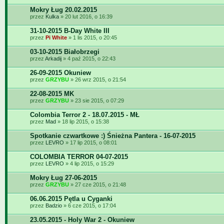
Mokry Ług 20.02.2015
przez
Kulka
» 20 lut 2016, o 16:39
31-10-2015 B-Day White III
przez
Pi White
» 1 lis 2015, o 20:45
03-10-2015 Białobrzegi
przez
Arkadij
» 4 paź 2015, o 22:43
26-09-2015 Okuniew
przez
GRZYBU
» 26 wrz 2015, o 21:54
22-08-2015 MK
przez
GRZYBU
» 23 sie 2015, o 07:29
Colombia Terror 2 - 18.07.2015 - MŁ
przez
Mad
» 18 lip 2015, o 15:38
Spotkanie czwartkowe :) Śnieżna Pantera - 16-07-2015
przez
LEVRO
» 17 lip 2015, o 08:01
COLOMBIA TERROR 04-07-2015
przez
LEVRO
» 4 lip 2015, o 15:29
Mokry Ług 27-06-2015
przez
GRZYBU
» 27 cze 2015, o 21:48
06.06.2015 Pętla u Cyganki
przez
Badzio
» 6 cze 2015, o 17:04
23.05.2015 - Holy War 2 - Okuniew