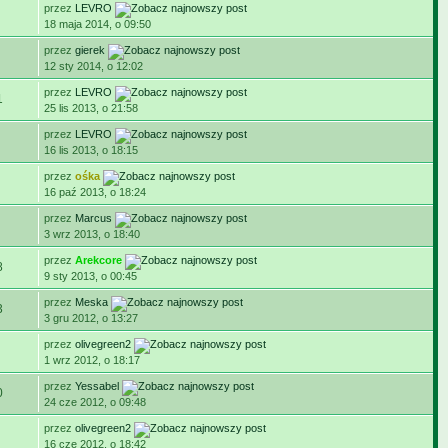
przez
LEVRO
18 maja 2014, o 09:50
przez
gierek
12 sty 2014, o 12:02
przez
LEVRO
1
25 lis 2013, o 21:58
przez
LEVRO
16 lis 2013, o 18:15
przez
ośka
16 paź 2013, o 18:24
przez
Marcus
3 wrz 2013, o 18:40
przez
Arekcore
8
9 sty 2013, o 00:45
przez
Meska
3
3 gru 2012, o 13:27
przez
olivegreen2
1 wrz 2012, o 18:17
przez
Yessabel
0
24 cze 2012, o 09:48
przez
olivegreen2
16 cze 2012, o 18:42