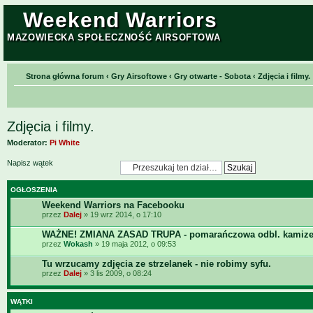
Weekend Warriors
MAZOWIECKA SPOŁECZNOŚĆ AIRSOFTOWA
Strona główna forum
‹
Gry Airsoftowe
‹
Gry otwarte - Sobota
‹
Zdjęcia i filmy.
Zdjęcia i filmy.
Moderator:
Pi White
Napisz wątek
OGŁOSZENIA
Weekend Warriors na Facebooku
przez
Dalej
» 19 wrz 2014, o 17:10
WAŻNE! ZMIANA ZASAD TRUPA - pomarańczowa odbl. kamize
przez
Wokash
» 19 maja 2012, o 09:53
Tu wrzucamy zdjęcia ze strzelanek - nie robimy syfu.
przez
Dalej
» 3 lis 2009, o 08:24
WĄTKI