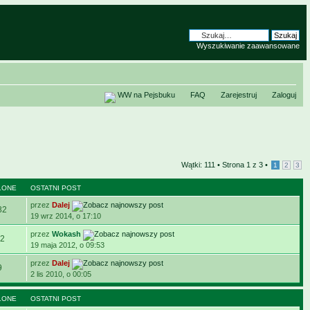
Wyszukiwanie zaawansowane
WW na Pejsbuku
FAQ
Zarejestruj
Zaloguj
Wątki: 111 •
Strona
1
z
3
•
1
2
3
LONE
OSTATNI POST
przez
Dalej
82
19 wrz 2014, o 17:10
przez
Wokash
2
19 maja 2012, o 09:53
przez
Dalej
9
2 lis 2010, o 00:05
LONE
OSTATNI POST