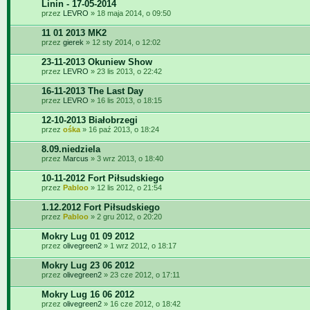
Linin - 17-05-2014
przez
LEVRO
» 18 maja 2014, o 09:50
11 01 2013 MK2
przez
gierek
» 12 sty 2014, o 12:02
23-11-2013 Okuniew Show
przez
LEVRO
» 23 lis 2013, o 22:42
16-11-2013 The Last Day
przez
LEVRO
» 16 lis 2013, o 18:15
12-10-2013 Białobrzegi
przez
ośka
» 16 paź 2013, o 18:24
8.09.niedziela
przez
Marcus
» 3 wrz 2013, o 18:40
10-11-2012 Fort Piłsudskiego
przez
Pabloo
» 12 lis 2012, o 21:54
1.12.2012 Fort Piłsudskiego
przez
Pabloo
» 2 gru 2012, o 20:20
Mokry Lug 01 09 2012
przez
olivegreen2
» 1 wrz 2012, o 18:17
Mokry Lug 23 06 2012
przez
olivegreen2
» 23 cze 2012, o 17:11
Mokry Lug 16 06 2012
przez
olivegreen2
» 16 cze 2012, o 18:42