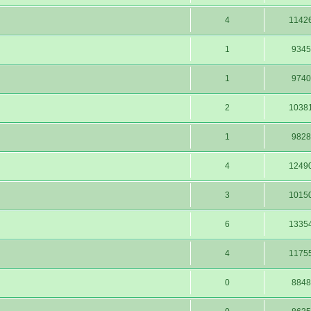
4
1142
1
9345
1
9740
2
1038
1
9828
4
1249
3
1015
6
1335
4
1175
0
8848