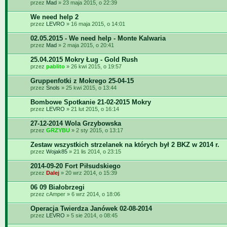
przez
Mad
» 23 maja 2015, o 22:39
We need help 2
przez
LEVRO
» 16 maja 2015, o 14:01
02.05.2015 - We need help - Monte Kalwaria
przez
Mad
» 2 maja 2015, o 20:41
25.04.2015 Mokry Ług - Gold Rush
przez
pablito
» 26 kwi 2015, o 19:57
Gruppenfotki z Mokrego 25-04-15
przez
Snols
» 25 kwi 2015, o 13:44
Bombowe Spotkanie 21-02-2015 Mokry
przez
LEVRO
» 21 lut 2015, o 16:14
27-12-2014 Wola Grzybowska
przez
GRZYBU
» 2 sty 2015, o 13:17
Zestaw wszystkich strzelanek na których był 2 BKZ w 2014 r.
przez
Wojak85
» 21 lis 2014, o 23:15
2014-09-20 Fort Piłsudskiego
przez
Dalej
» 20 wrz 2014, o 15:39
06 09 Białobrzegi
przez cAmper » 6 wrz 2014, o 18:06
Operacja Twierdza Janówek 02-08-2014
przez
LEVRO
» 5 sie 2014, o 08:45