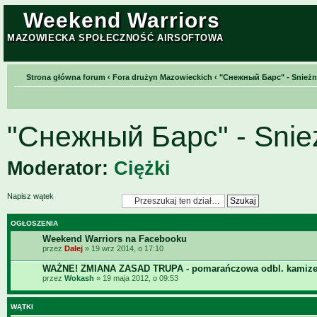
Weekend Warriors
MAZOWIECKA SPOŁECZNOŚĆ AIRSOFTOWA
Strona główna forum
‹
Fora drużyn Mazowieckich
‹
"Снежный Барс" - Snieżn
"Снежный Барс" - Snie
Moderator:
Ciężki
Napisz wątek
OGŁOSZENIA
Weekend Warriors na Facebooku
przez
Dalej
» 19 wrz 2014, o 17:10
WAŻNE! ZMIANA ZASAD TRUPA - pomarańczowa odbl. kamize
przez
Wokash
» 19 maja 2012, o 09:53
WĄTKI