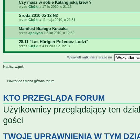
Czy masz w sobie Katangijską krew ?
przez
Ciężki
» 17 lis 2010, o 21:13
Środa 2010-05-12 N2
przez
Ciężki
» 11 maja 2010, o 21:31
Manifest Białego Kociaka
przez
apollyon
» 3 lut 2010, o 12:52
28.11 "Las Hürtgen Pożeracz Ludzi"
przez
Ciężki
» 4 lis 2009, o 15:13
Wyświetl wątki nie starsze niż:
Napisz wątek
Powrót do Strona główna forum
KTO PRZEGLĄDA FORUM
Użytkownicy przeglądający ten dzia
gości
TWOJE UPRAWNIENIA W TYM DZI