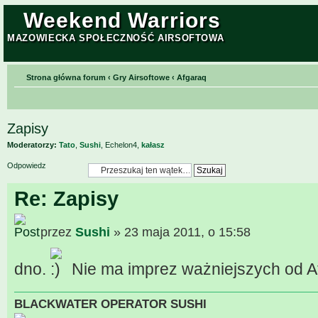
Weekend Warriors
MAZOWIECKA SPOŁECZNOŚĆ AIRSOFTOWA
Strona główna forum
‹
Gry Airsoftowe
‹
Afgaraq
Zapisy
Moderatorzy:
Tato
,
Sushi
,
Echelon4
,
kałasz
Odpowiedz
Re: Zapisy
przez
Sushi
» 23 maja 2011, o 15:58
dno.
Nie ma imprez ważniejszych od 
BLACKWATER OPERATOR SUSHI