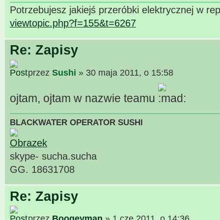
Potrzebujesz jakiejś przeróbki elektrycznej w repl
viewtopic.php?f=155&t=6267
Re: Zapisy
przez
Sushi
» 30 maja 2011, o 15:58
ojtam, ojtam w nazwie teamu
BLACKWATER OPERATOR SUSHI
skype- sucha.sucha
GG. 18631708
Re: Zapisy
przez
Boogeyman
» 1 cze 2011, o 14:36