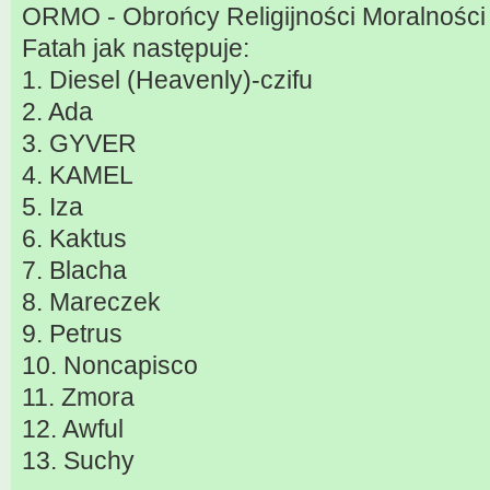
ORMO - Obrońcy Religijności Moralności 
Fatah jak następuje:
1. Diesel (Heavenly)-czifu
2. Ada
3. GYVER
4. KAMEL
5. Iza
6. Kaktus
7. Blacha
8. Mareczek
9. Petrus
10. Noncapisco
11. Zmora
12. Awful
13. Suchy