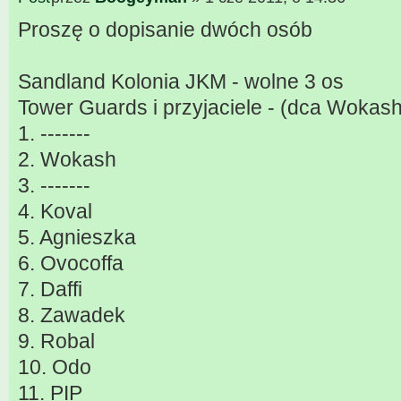
Proszę o dopisanie dwóch osób
Sandland Kolonia JKM - wolne 3 os
Tower Guards i przyjaciele - (dca Wokash
1. -------
2. Wokash
3. -------
4. Koval
5. Agnieszka
6. Ovocoffa
7. Daffi
8. Zawadek
9. Robal
10. Odo
11. PIP