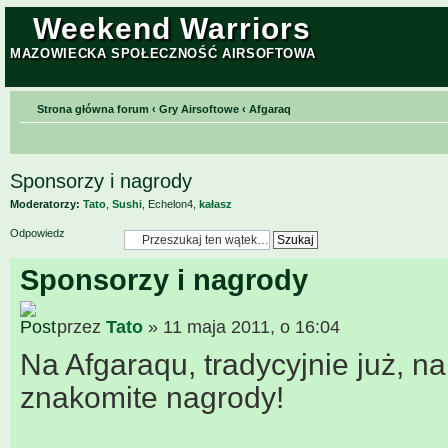
Weekend Warriors
MAZOWIECKA SPOŁECZNOŚĆ AIRSOFTOWA
Strona główna forum
‹
Gry Airsoftowe
‹
Afgaraq
Sponsorzy i nagrody
Moderatorzy:
Tato
,
Sushi
,
Echelon4
,
kałasz
Odpowiedz
Sponsorzy i nagrody
przez
Tato
» 11 maja 2011, o 16:04
Na Afgaraqu, tradycyjnie już, n
znakomite nagrody!