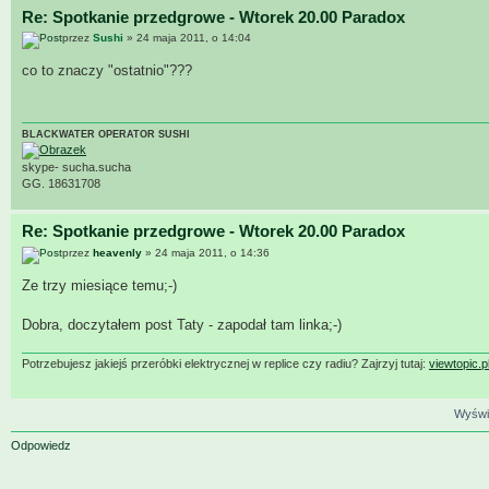
Re: Spotkanie przedgrowe - Wtorek 20.00 Paradox
przez
Sushi
» 24 maja 2011, o 14:04
co to znaczy "ostatnio"???
BLACKWATER OPERATOR SUSHI
skype- sucha.sucha
GG. 18631708
Re: Spotkanie przedgrowe - Wtorek 20.00 Paradox
przez
heavenly
» 24 maja 2011, o 14:36
Ze trzy miesiące temu;-)
Dobra, doczytałem post Taty - zapodał tam linka;-)
Potrzebujesz jakiejś przeróbki elektrycznej w replice czy radiu? Zajrzyj tutaj:
viewtopic.
Wyświe
Odpowiedz