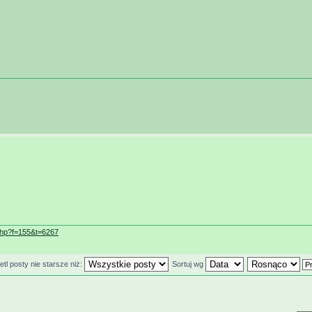
php?f=155&t=6267
tl posty nie starsze niż:
Sortuj wg