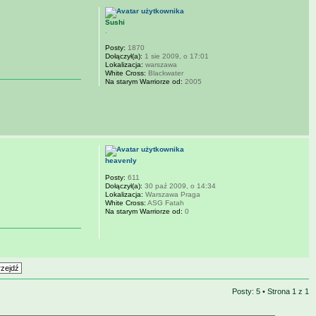
Sushi
.
Posty:
1870
Dołączył(a):
1 sie 2009, o 17:01
Lokalizacja:
warszawa
White Cross:
Blackwater
Na starym Warriorze od:
2005
heavenly
Posty:
611
Dołączył(a):
30 paź 2009, o 14:34
Lokalizacja:
Warszawa Praga
White Cross:
ASG Fatah
Na starym Warriorze od:
0
Posty: 5 • Strona
1
z
1