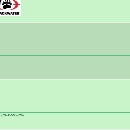
php?f=155&t=6267