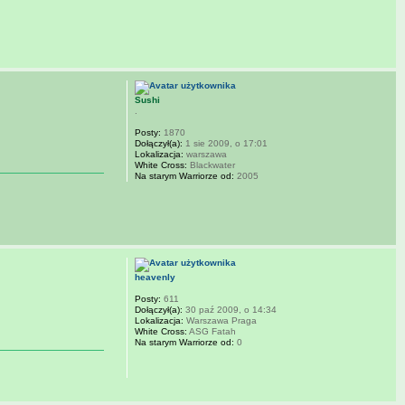
Sushi
.
Posty:
1870
Dołączył(a):
1 sie 2009, o 17:01
Lokalizacja:
warszawa
White Cross:
Blackwater
Na starym Warriorze od:
2005
heavenly
Posty:
611
Dołączył(a):
30 paź 2009, o 14:34
Lokalizacja:
Warszawa Praga
White Cross:
ASG Fatah
Na starym Warriorze od:
0