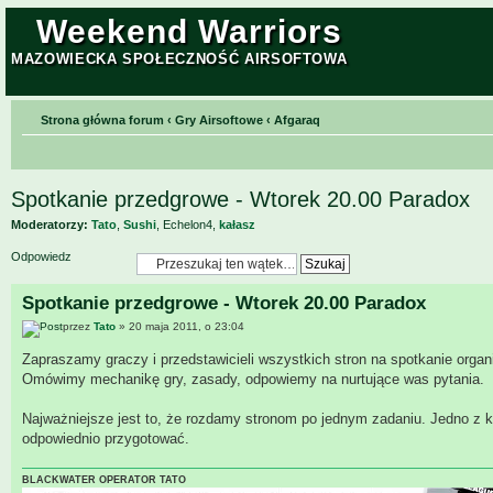
Weekend Warriors
MAZOWIECKA SPOŁECZNOŚĆ AIRSOFTOWA
Strona główna forum
‹
Gry Airsoftowe
‹
Afgaraq
Spotkanie przedgrowe - Wtorek 20.00 Paradox
Moderatorzy:
Tato
,
Sushi
,
Echelon4
,
kałasz
Odpowiedz
Spotkanie przedgrowe - Wtorek 20.00 Paradox
przez
Tato
» 20 maja 2011, o 23:04
Zapraszamy graczy i przedstawicieli wszystkich stron na spotkanie orga
Omówimy mechanikę gry, zasady, odpowiemy na nurtujące was pytania.
Najważniejsze jest to, że rozdamy stronom po jednym zadaniu. Jedno z ki
odpowiednio przygotować.
BLACKWATER OPERATOR TATO