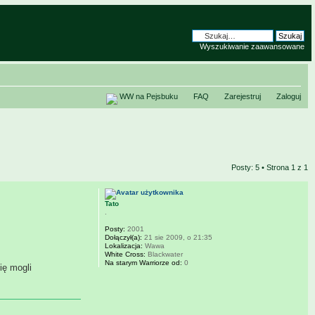
Wyszukiwanie zaawansowane
WW na Pejsbuku
FAQ
Zarejestruj
Zaloguj
Posty: 5 • Strona
1
z
1
Tato
.
Posty:
2001
Dołączył(a):
21 sie 2009, o 21:35
Lokalizacja:
Wawa
White Cross:
Blackwater
Na starym Warriorze od:
0
ię mogli