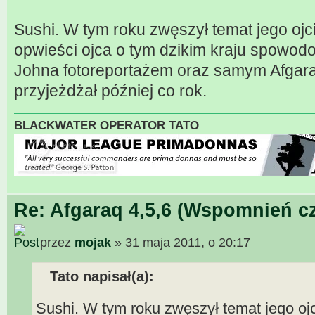
Sushi. W tym roku zwęszył temat jego ojc
opwieści ojca o tym dzikim kraju spowod
Johna fotoreportażem oraz samym Afgara
przyjeżdżał później co rok.
BLACKWATER OPERATOR TATO
Re: Afgaraq 4,5,6 (Wspomnień cz
przez
mojak
» 31 maja 2011, o 20:17
Tato napisał(a):
Sushi. W tym roku zwęszył temat jego ojc