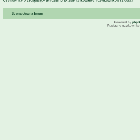
Użytkownicy przeglądający ten dział: Brak zidentyfikowanych użytkowników i 2 gości
Strona główna forum
Powered by
php
Przyjazne użytkowniko