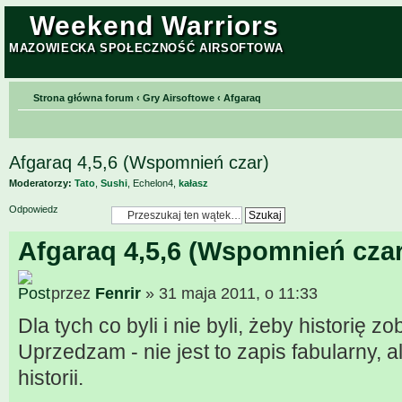
Weekend Warriors
MAZOWIECKA SPOŁECZNOŚĆ AIRSOFTOWA
Strona główna forum
‹
Gry Airsoftowe
‹
Afgaraq
Afgaraq 4,5,6 (Wspomnień czar)
Moderatorzy:
Tato
,
Sushi
,
Echelon4
,
kałasz
Odpowiedz
Afgaraq 4,5,6 (Wspomnień czar
przez
Fenrir
» 31 maja 2011, o 11:33
Dla tych co byli i nie byli, żeby historię zo
Uprzedzam - nie jest to zapis fabularny, 
historii.