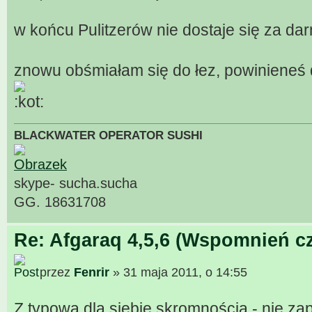
w końcu Pulitzerów nie dostaje się za d
znowu obśmiałam się do łez, powinieneś
BLACKWATER OPERATOR SUSHI
skype- sucha.sucha
GG. 18631708
Re: Afgaraq 4,5,6 (Wspomnień cz
przez
Fenrir
» 31 maja 2011, o 14:55
Z typową dla siebie skromnością - nie z