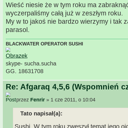
Wieść niesie że w tym roku ma zabraknąć
wyczerpaliśmy całą już w zeszłym roku.
My w to jakoś nie bardzo wierzymy i tak 
parasol.
BLACKWATER OPERATOR SUSHI
skype- sucha.sucha
GG. 18631708
Re: Afgaraq 4,5,6 (Wspomnień cz
przez
Fenrir
» 1 cze 2011, o 10:04
Tato napisał(a):
Sushi. W tym roku zwęszył temat jego ojc