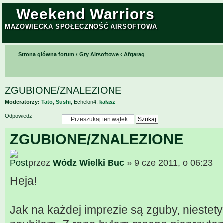
Weekend Warriors
MAZOWIECKA SPOŁECZNOŚĆ AIRSOFTOWA
Strona główna forum
‹
Gry Airsoftowe
‹
Afgaraq
ZGUBIONE/ZNALEZIONE
Moderatorzy:
Tato
,
Sushi
,
Echelon4
,
kałasz
Odpowiedz
ZGUBIONE/ZNALEZIONE
przez
Wódz Wielki Buc
» 9 cze 2011, o 06:23
Heja!
Jak na każdej imprezie są zguby, niestety