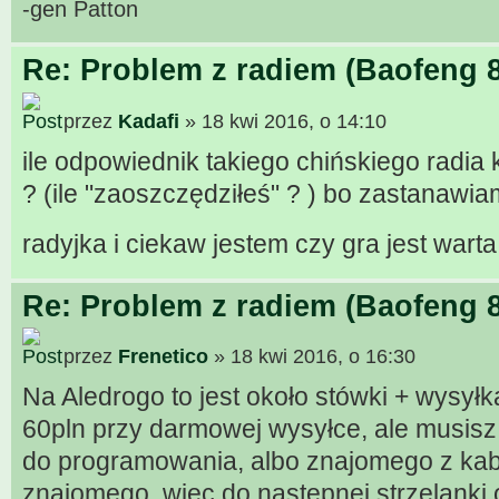
-gen Patton
Re: Problem z radiem (Baofeng 
przez
Kadafi
» 18 kwi 2016, o 14:10
ile odpowiednik takiego chińskiego radia 
? (ile "zaoszczędziłeś" ? ) bo zastanawi
radyjka i ciekaw jestem czy gra jest wart
Re: Problem z radiem (Baofeng 
przez
Frenetico
» 18 kwi 2016, o 16:30
Na Aledrogo to jest około stówki + wysyłk
60pln przy darmowej wysyłce, ale musis
do programowania, albo znajomego z kab
znajomego, więc do następnej strzelanki 