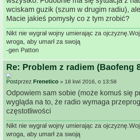
wszystko. Podobnie ma się sytuacja z na
wciskam guzik (szum w drugim radiu), ale
Macie jakieś pomysły co z tym zrobić?
Nikt nie wygrał wojny umierając za ojczyznę.W
wroga, aby umarł za swoją
-gen Patton
Re: Problem z radiem (Baofeng 
przez
Frenetico
» 18 kwi 2016, o 13:58
Odpowiem sam sobie (może komuś się prz
wygląda na to, że radio wymaga przepro
częstotliwości
Nikt nie wygrał wojny umierając za ojczyznę.W
wroga, aby umarł za swoją