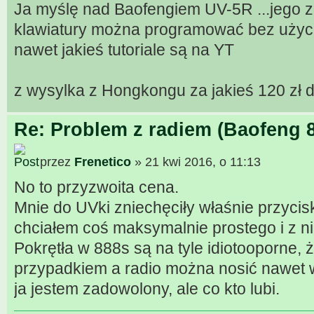
Ja myślę nad Baofengiem UV-5R ...jego z 
klawiatury można programować bez użycia 
nawet jakieś tutoriale są na YT
z wysylka z Hongkongu za jakieś 120 zł 
Re: Problem z radiem (Baofeng 
przez
Frenetico
» 21 kwi 2016, o 11:13
No to przyzwoita cena.
Mnie do UVki zniechęciły właśnie przycisk
chciałem coś maksymalnie prostego i z ni
Pokrętła w 888s są na tyle idiotooporne, ż
przypadkiem a radio można nosić nawet 
ja jestem zadowolony, ale co kto lubi.