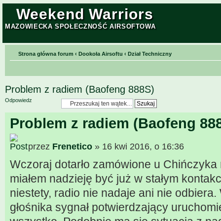
Weekend Warriors
MAZOWIECKA SPOŁECZNOŚĆ AIRSOFTOWA
Strona główna forum
‹
Dookoła Airsoftu
‹
Dział Techniczny
Problem z radiem (Baofeng 888S)
Odpowiedz
Problem z radiem (Baofeng 88
przez
Frenetico
» 16 kwi 2016, o 16:36
Wczoraj dotarło zamówione u Chińczyka r
miałem nadzieję być już w stałym kontakc
niestety, radio nie nadaje ani nie odbiera
głośnika sygnał potwierdzający uruchomie