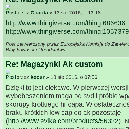
przez
Chaota
» 12 sie 2016, o 12:18
http://www.thingiverse.com/thing:686636
http://www.thingiverse.com/thing:1057379
Post zatwierdzony przez Europejską Komisję do Zatwier
Wojskowości i Ogrodnictwa
Re: Magazynki Ak custom
przez
kocur
» 18 sie 2016, o 07:56
Dzięki to jest ciekawe. W pierwszej wers
wybebeszeniem maga od svd i próbie w
skorupy krótkiego hi-capa. W ostateczno
braku krótkich low cap do ak pozostaje
(
http://www.evike.com/products/56322
). 