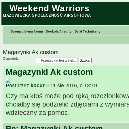
Weekend Warriors
MAZOWIECKA SPOŁECZNOŚĆ AIRSOFTOWA
Strona główna forum
‹
Dookoła Airsoftu
‹
Dział Techniczny
Magazynki Ak custom
Odpowiedz
Magazynki Ak custom
przez
kocur
» 11 sie 2016, o 13:19
Czy ma ktoś może pod ręką rozczłonkow
chciałby się podzielić zdjęciami z wymi
wdzięczny za pomoc.
Re: Magazynki Ak custom