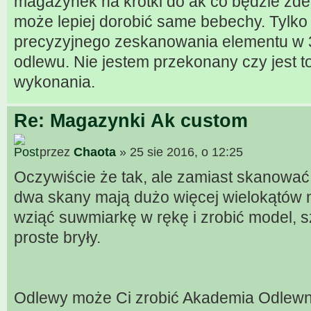
magazynek na krótki do ak co będzie zde
może lepiej dorobić same bebechy. Tylko
precyzyjnego zeskanowania elementu w 3
odlewu. Nie jestem przekonany czy jest t
wykonania.
Re: Magazynki Ak custom
przez
Chaota
» 25 sie 2016, o 12:25
Oczywiście że tak, ale zamiast skanować 
dwa skany mają dużo więcej wielokątów ni
wziąć suwmiarkę w rękę i zrobić model, s
proste bryły.
Odlewy może Ci zrobić Akademia Odlewnic