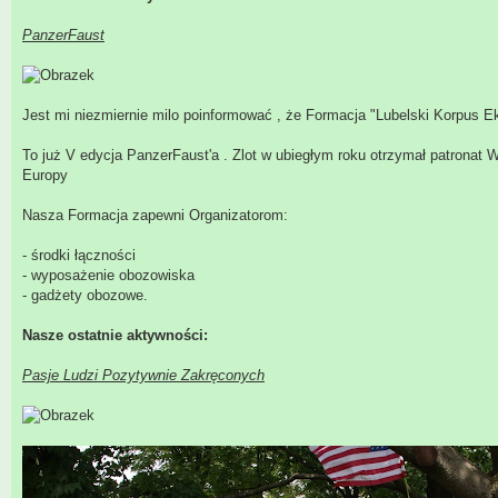
PanzerFaust
Jest mi niezmiernie milo poinformować , że Formacja "Lubelski Korpus E
To już V edycja PanzerFaust'a . Zlot w ubiegłym roku otrzymał patronat
Europy
Nasza Formacja zapewni Organizatorom:
- środki łączności
- wyposażenie obozowiska
- gadżety obozowe.
Nasze ostatnie aktywności:
Pasje Ludzi Pozytywnie Zakręconych