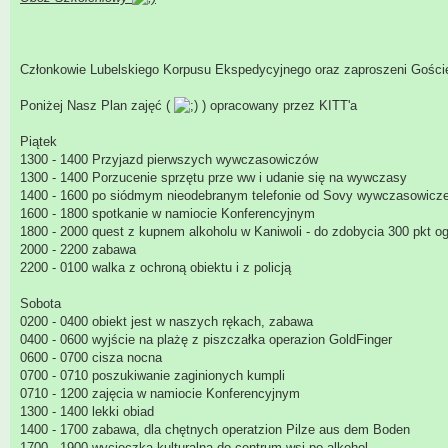
Członkowie Lubelskiego Korpusu Ekspedycyjnego oraz zaproszeni Goście 
Poniżej Nasz Plan zajęć (
) opracowany przez KITT'a
Piątek
1300 - 1400 Przyjazd pierwszych wywczasowiczów
1300 - 1400 Porzucenie sprzętu prze ww i udanie się na wywczasy
1400 - 1600 po siódmym nieodebranym telefonie od Sovy wywczasowicze w
1600 - 1800 spotkanie w namiocie Konferencyjnym
1800 - 2000 quest z kupnem alkoholu w Kaniwoli - do zdobycia 300 pkt o
2000 - 2200 zabawa
2200 - 0100 walka z ochroną obiektu i z policją
Sobota
0200 - 0400 obiekt jest w naszych rękach, zabawa
0400 - 0600 wyjście na plażę z piszczałka operazion GoldFinger
0600 - 0700 cisza nocna
0700 - 0710 poszukiwanie zaginionych kumpli
0710 - 1200 zajęcia w namiocie Konferencyjnym
1300 - 1400 lekki obiad
1400 - 1700 zabawa, dla chętnych operatzion Pilze aus dem Boden
1700 - 1900 wycieczka kulturalna do centrum wsi po alkohol