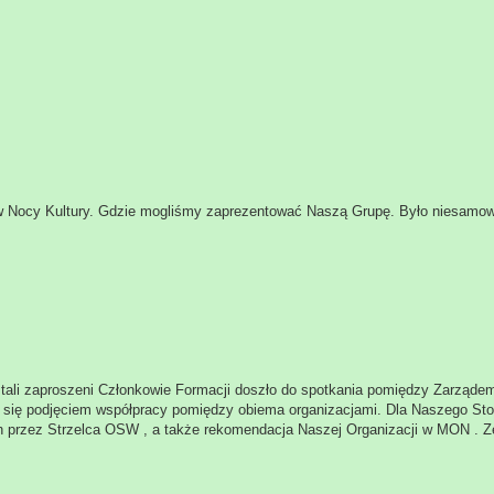
w Nocy Kultury. Gdzie mogliśmy zaprezentować Naszą Grupę. Było niesamowi
stali zaproszeni Członkowie Formacji doszło do spotkania pomiędzy Zarząde
o się podjęciem współpracy pomiędzy obiema organizacjami. Dla Naszego St
 przez Strzelca OSW , a także rekomendacja Naszej Organizacji w MON . Z