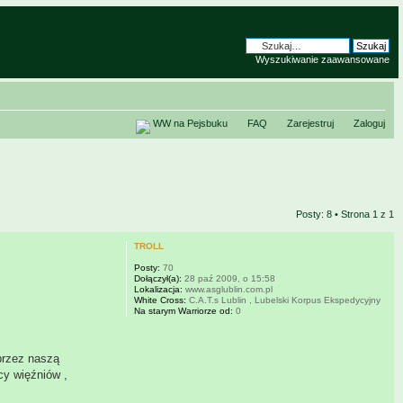
Wyszukiwanie zaawansowane
WW na Pejsbuku
FAQ
Zarejestruj
Zaloguj
Posty: 8 • Strona
1
z
1
TROLL
Posty:
70
Dołączył(a):
28 paź 2009, o 15:58
Lokalizacja:
www.asglublin.com.pl
White Cross:
C.A.T.s Lublin , Lubelski Korpus Ekspedycyjny
Na starym Warriorze od:
0
przez naszą
cy więźniów ,