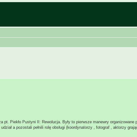
za pt. Piekło Pustyni II: Rewolucja. Były to pierwsze manewry organizowane 
iał a pozostali pełnili rolę obsługi (koordynatorzy , fotograf , aktorzy grają