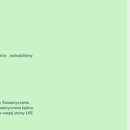
cie , wzbudziliśmy
m Stowarzyszenia ,
owarzyszenia będzie
e swojej strony LKE