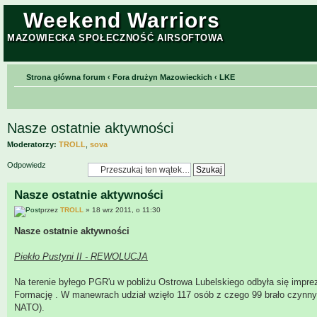
Weekend Warriors
MAZOWIECKA SPOŁECZNOŚĆ AIRSOFTOWA
Strona główna forum
‹
Fora drużyn Mazowieckich
‹
LKE
Nasze ostatnie aktywności
Moderatorzy:
TROLL
,
sova
Odpowiedz
Nasze ostatnie aktywności
przez
TROLL
» 18 wrz 2011, o 11:30
Nasze ostatnie aktywności
Piekło Pustyni II - REWOLUCJA
Na terenie byłego PGR'u w pobliżu Ostrowa Lubelskiego odbyła się impre
Formację . W manewrach udział wzięło 117 osób z czego 99 brało czynny udz
NATO).