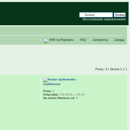
Wyszukiwanie zaawansowane
WW na Pejsbuku
FAQ
Zarejestruj
Zaloguj
Posty: 3 • Strona
1
z
1
szybkikocur
Posty:
2
Dołączył(a):
3 lis 2016, o 15:24
Na starym Warriorze od:
0