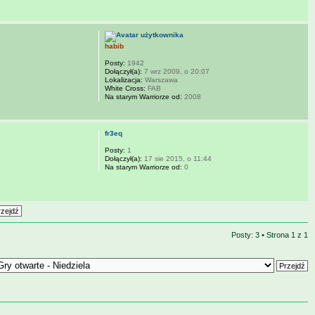
habib
Posty:
1942
Dołączył(a):
7 wrz 2009, o 20:07
Lokalizacja:
Warszawa
White Cross:
FAB
Na starym Warriorze od:
2008
fr3eq
Posty:
1
Dołączył(a):
17 sie 2015, o 11:44
Na starym Warriorze od:
0
Posty: 3 • Strona
1
z
1