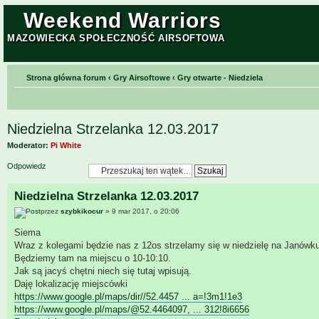
Weekend Warriors
MAZOWIECKA SPOŁECZNOŚĆ AIRSOFTOWA
Strona główna forum
‹
Gry Airsoftowe
‹
Gry otwarte - Niedziela
Niedzielna Strzelanka 12.03.2017
Moderator:
Pi White
Odpowiedz
Niedzielna Strzelanka 12.03.2017
przez
szybkikocur
» 9 mar 2017, o 20:06
Siema
Wraz z kolegami będzie nas z 12os strzelamy się w niedzielę na Janówku
Będziemy tam na miejscu o 10-10:10.
Jak są jacyś chętni niech się tutaj wpisują.
Daję lokalizację miejscówki
https://www.google.pl/maps/dir//52.4457 ... a=!3m1!1e3
https://www.google.pl/maps/@52.4464097, ... 312!8i6656