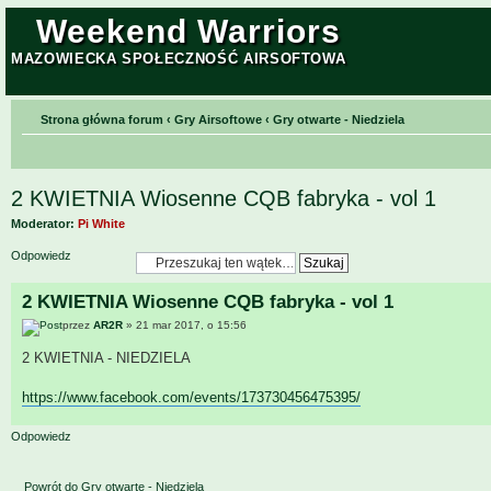
Weekend Warriors
MAZOWIECKA SPOŁECZNOŚĆ AIRSOFTOWA
Strona główna forum
‹
Gry Airsoftowe
‹
Gry otwarte - Niedziela
2 KWIETNIA Wiosenne CQB fabryka - vol 1
Moderator:
Pi White
Odpowiedz
2 KWIETNIA Wiosenne CQB fabryka - vol 1
przez
AR2R
» 21 mar 2017, o 15:56
2 KWIETNIA - NIEDZIELA
https://www.facebook.com/events/173730456475395/
Odpowiedz
Powrót do Gry otwarte - Niedziela