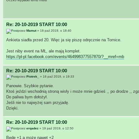
Oczko wypadło temu misiu
Re: 20-10-2019 START 10:00
przez
Mamut
» 18 paź 2019, o 18:40
Ankieta siadła przed 20. Więc ja się piszę odręcznie na Tomice.
Jest niby event na MŁ, ale mają komplet.
https://pl-pl.facebook.com/events/464998377557870/?__mref=mb
Re: 20-10-2019 START 10:00
przez
Piotrek_
» 18 paź 2019, o 19:33
Panowie. Szybkie pytanie.
Ktoś jeździ wschodnią stroną wisły i może mnie gdzieś ,, po drodze ,, zga
Do paliwa bym dołożył.
Jeśli nie to najwyżej sam przyjadę.
Dzięki.
Re: 20-10-2019 START 10:00
przez
erqadez
» 19 paź 2019, o 12:50
Będe +1 a może nawet +2