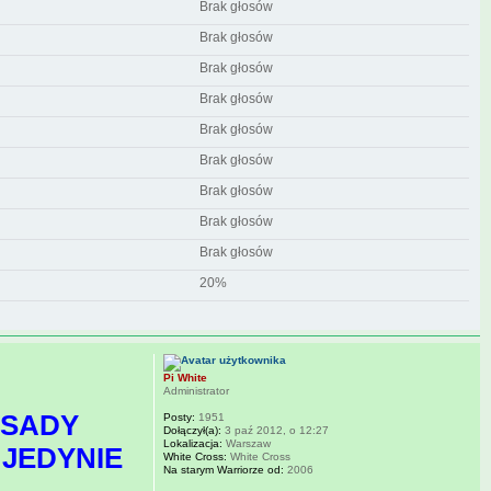
Brak głosów
Brak głosów
Brak głosów
Brak głosów
Brak głosów
Brak głosów
Brak głosów
Brak głosów
Brak głosów
20%
Pi White
Administrator
ASADY
Posty:
1951
Dołączył(a):
3 paź 2012, o 12:27
Lokalizacja:
Warszaw
 JEDYNIE
White Cross:
White Cross
Na starym Warriorze od:
2006