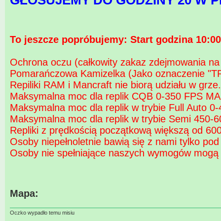
GŁOSUJEMY DO GODZINY 20 W P
To jeszcze popróbujemy: Start godzina 10:00
Ochrona oczu (całkowity zakaz zdejmowania na 
Pomarańczowa Kamizelka (Jako oznaczenie "TR
Repiliki RAM i Mancraft nie biorą udziału w grz
Maksymalna moc dla replik CQB 0-350 FPS MA
Maksymalna moc dla replik w trybie Full Auto 
Maksymalna moc dla replik w trybie Semi 450
Repliki z prędkością początkową większą od 600
Osoby niepełnoletnie bawią się z nami tylko po
Osoby nie spełniające naszych wymogów mogą n
Mapa:
Oczko wypadło temu misiu