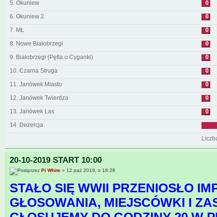
5. Okuniew
0
6. Okuniew 2
0
7. MŁ
0
8. Nowe Białobrzegi
0
9. Białobrzegi (Pętla u Cyganki)
0
10. Czarna Struga
0
11. Janówek Miasto
0
12. Janówek Twierdza
0
13. Janówek Las
0
14. Dezercja
Liczb
20-10-2019 START 10:00
przez
Pi White
» 12 paź 2019, o 18:28
STAŁO SIĘ WWII PRZENIOSŁO IM
GŁOSOWANIA, MIEJSCÓWKI I ZA