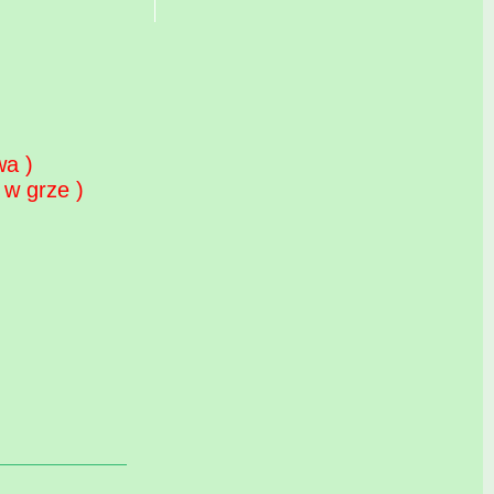
wa )
 w grze )