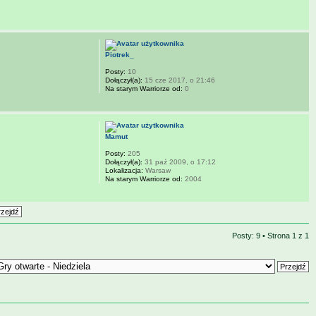
Piotrek_
Posty:
10
Dołączył(a):
15 cze 2017, o 21:46
Na starym Warriorze od:
0
Mamut
Posty:
205
Dołączył(a):
31 paź 2009, o 17:12
Lokalizacja:
Warsaw
Na starym Warriorze od:
2004
Posty: 9 • Strona
1
z
1