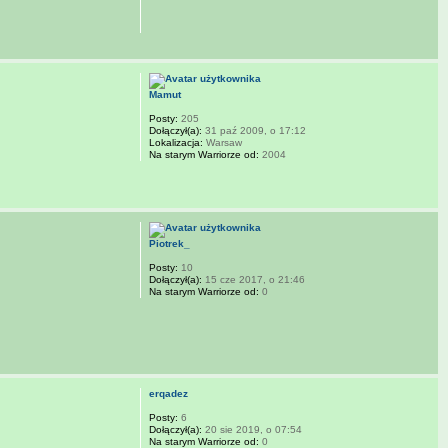
Mamut
Posty:
205
Dołączył(a):
31 paź 2009, o 17:12
Lokalizacja:
Warsaw
Na starym Warriorze od:
2004
Piotrek_
Posty:
10
Dołączył(a):
15 cze 2017, o 21:46
Na starym Warriorze od:
0
erqadez
Posty:
6
Dołączył(a):
20 sie 2019, o 07:54
Na starym Warriorze od:
0