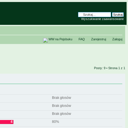
Wyszukiwanie zaawansowane
WW na Pejsbuku
FAQ
Zarejestruj
Zaloguj
Posty: 9 • Strona
1
z
1
Brak głosów
Brak głosów
Brak głosów
4
80%