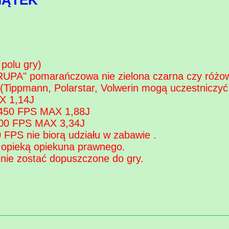
IĄTEK
polu gry)
UPA" pomarańczowa nie zielona czarna czy różo
e.(Tippmann, Polarstar, Volwerin mogą uczestniczyć
X 1,14J
0-450 FPS MAX 1,88J
-600 FPS MAX 3,34J
 FPS nie biorą udziału w zabawie .
d opieką opiekuna prawnego.
ie zostać dopuszczone do gry.