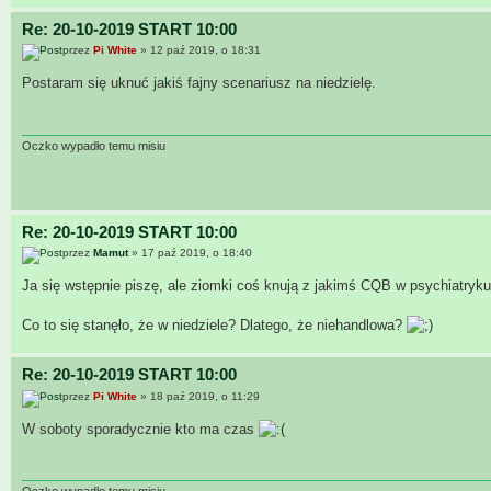
Re: 20-10-2019 START 10:00
przez
Pi White
» 12 paź 2019, o 18:31
Postaram się uknuć jakiś fajny scenariusz na niedzielę.
Oczko wypadło temu misiu
Re: 20-10-2019 START 10:00
przez
Mamut
» 17 paź 2019, o 18:40
Ja się wstępnie piszę, ale ziomki coś knują z jakimś CQB w psychiatry
Co to się stanęło, że w niedziele? Dlatego, że niehandlowa?
Re: 20-10-2019 START 10:00
przez
Pi White
» 18 paź 2019, o 11:29
W soboty sporadycznie kto ma czas