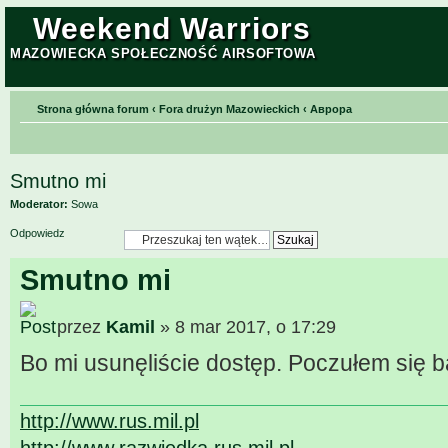
Weekend Warriors
MAZOWIECKA SPOŁECZNOŚĆ AIRSOFTOWA
Strona główna forum
‹
Fora drużyn Mazowieckich
‹
Aврора
Smutno mi
Moderator:
Sowa
Odpowiedz
Smutno mi
przez
Kamil
» 8 mar 2017, o 17:29
Bo mi usunęliście dostęp. Poczułem się b
http://www.rus.mil.pl
http://www.razwiedka.rus.mil.pl