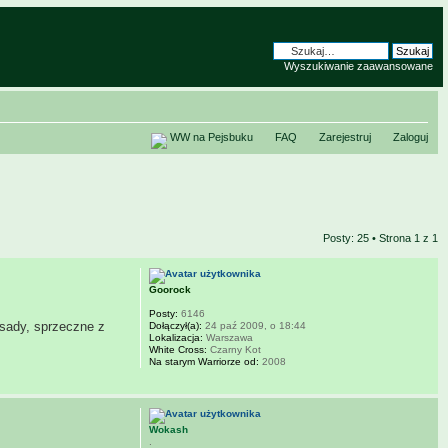
Wyszukiwanie zaawansowane
WW na Pejsbuku
FAQ
Zarejestruj
Zaloguj
Posty: 25 • Strona
1
z
1
Goorock
Posty:
6146
asady, sprzeczne z
Dołączył(a):
24 paź 2009, o 18:44
Lokalizacja:
Warszawa
White Cross:
Czarny Kot
Na starym Warriorze od:
2008
Wokash
.