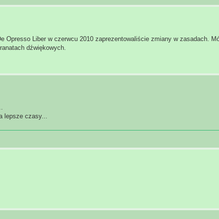
 De Opresso Liber w czerwcu 2010 zaprezentowaliście zmiany w zasadach. M
granatach dźwiękowych.
.
a lepsze czasy...