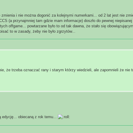
zmienia i nie można dogonić za kolejnymi numerkami... od 2 lat jest nie zmi
y CCS (a przynajmniej tam gdzie mam informacje) doszło do pewnej niepisane
itych offgame... powtarzane było to od tak dawna, że stało się obowiązujący
pisać to w zasady, żeby nie było zgrzytów...
, że trzeba oznaczać rany i starym którzy wiedzieli, ale zapomnieli że nie t
 edycję... obiecaną z rok temu...