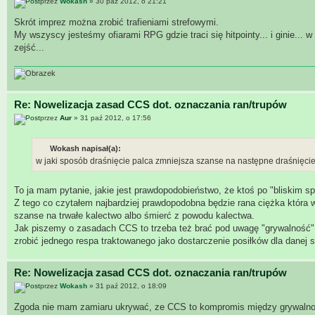
przez
Wokash
» 30 paź 2012, o 21:21
Skrót imprez można zrobić trafieniami strefowymi.
My wszyscy jesteśmy ofiarami RPG gdzie traci się hitpointy... i ginie... w
zejść...
Re: Nowelizacja zasad CCS dot. oznaczania ran/trupów
przez
Aur
» 31 paź 2012, o 17:56
Wokash napisał(a):
w jaki sposób draśnięcie palca zmniejsza szanse na następne draśnięcie p
To ja mam pytanie, jakie jest prawdopodobieństwo, że ktoś po "bliskim s
Z tego co czytałem najbardziej prawdopodobna będzie rana ciężka która w
szanse na trwałe kalectwo albo śmierć z powodu kalectwa.
Jak piszemy o zasadach CCS to trzeba też brać pod uwagę "grywalność". 
zrobić jednego respa traktowanego jako dostarczenie posiłków dla danej s
Re: Nowelizacja zasad CCS dot. oznaczania ran/trupów
przez
Wokash
» 31 paź 2012, o 18:09
Zgoda nie mam zamiaru ukrywać, ze CCS to kompromis między grywalnoś