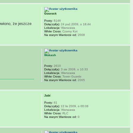
Goorock
Posty:
6146
ówiono, że jeszcze
Dołączył(a):
24 paź 2009, o 18:44
Lokalizacja:
Warszawa
White Cross:
Czarny Kot
Na starym Warriorze od:
2008
Wokash
.
Posty:
2610
Dołączył(a):
3 sie 2009, o 10:33
Lokalizacja:
Warszawa
White Cross:
Tower Guards
Na starym Warriorze od:
2005
Jabi
Posty:
61
Dołączył(a):
12 lis 2009, o 00:08
Lokalizacja:
Warszawa
White Cross:
RLC
Na starym Warriorze od:
0