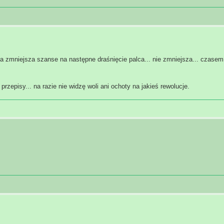
alca zmniejsza szanse na następne draśnięcie palca... nie zmniejsza... czas
rzepisy... na razie nie widzę woli ani ochoty na jakieś rewolucje.