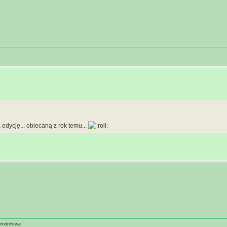
edycję... obiecaną z rok temu...
grodnictwa