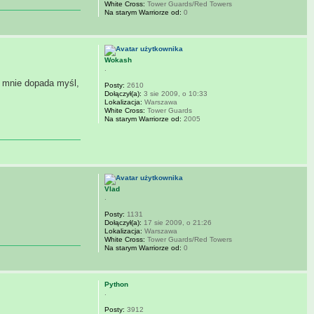
White Cross:
Tower Guards/Red Towers
Na starym Warriorze od:
0
Wokash
.
em mnie dopada myśl,
Posty:
2610
Dołączył(a):
3 sie 2009, o 10:33
Lokalizacja:
Warszawa
White Cross:
Tower Guards
Na starym Warriorze od:
2005
Vlad
.
Posty:
1131
Dołączył(a):
17 sie 2009, o 21:26
Lokalizacja:
Warszawa
White Cross:
Tower Guards/Red Towers
Na starym Warriorze od:
0
Python
.
Posty:
3912