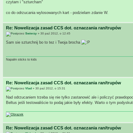
czytam i "szturcham"
co do odrzucania wylosowanych kart - podzielam zdanie W.
Re: Nowelizacja zasad CCS dot. oznaczania ran/trupów
przez
Swierzy
» 30 paź 2012, o 12:45
Sam sie szturchnij bo to tez i Twoja brocha
Napalm sticks to kids
Re: Nowelizacja zasad CCS dot. oznaczania ran/trupów
przez
Vlad
» 30 paź 2012, o 15:31
Nad odrzucaniem trzeba się nie tylko zastanowić ale i policzyć prawdopo
Beltus jeśli testowaliście to podaj jakie były efekty. Warto o tym podysku
Re: Nowelizacja zasad CCS dot. oznaczania ran/trupów