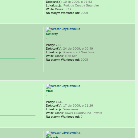
Dołączył(a):
10 lip 2009, o 07:52
Lokalizacja:
Furious Creepy Strangler
White Cross:
FCS
Na starym Warriorze od:
2005
Swierzy
.
Posty:
732
Dołączył(a):
24 sie 2009, o 09:49
Lokalizacja:
Piaseczno / San Jose
White Cross:
10th Mtn
Na starym Warriorze od:
2005
Vlad
.
Posty:
1131
Dołączył(a):
17 sie 2009, o 21:26
Lokalizacja:
Warszawa
White Cross:
Tower Guards/Red Towers
Na starym Warriorze od:
0
Wokash