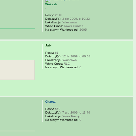
Wokash
.
Posty:
2610
Dołączył(a):
3 sie 2009, o 10:33
Lokalizacja:
Warszawa
White Cross:
Tower Guards
Na starym Warriorze od:
2005
Jabi
Posty:
61
Dołączył(a):
12 lis 2009, o 00:08
Lokalizacja:
Warszawa
White Cross:
RLC
Na starym Warriorze od:
0
Chaota
Posty:
560
Dołączył(a):
7 gru 2009, o 11:49
Lokalizacja:
W-wa Raszyn
Na starym Warriorze od:
0