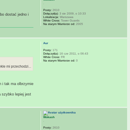
.
Posty:
2610
Dołączył(a):
3 sie 2009, o 10:33
lbo dostać jedno i
Lokalizacja:
Warszawa
White Cross:
Tower Guards
Na starym Warriorze od:
2005
Aur
Posty:
171
Dołączył(a):
16 cze 2011, o 06:43
White Cross:
FR
Na starym Warriorze od:
0
kle mi przechodzi...
h i tak ma olbrzymie
szybko lepiej jest
Wokash
.
Posty:
2610