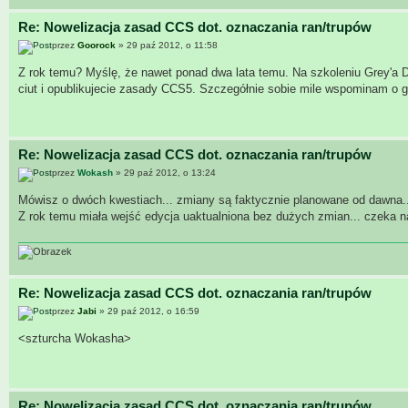
Re: Nowelizacja zasad CCS dot. oznaczania ran/trupów
przez
Goorock
» 29 paź 2012, o 11:58
Z rok temu? Myślę, że nawet ponad dwa lata temu. Na szkoleniu Grey'a
ciut i opublikujecie zasady CCS5. Szczegółnie sobie mile wspominam o 
Re: Nowelizacja zasad CCS dot. oznaczania ran/trupów
przez
Wokash
» 29 paź 2012, o 13:24
Mówisz o dwóch kwestiach... zmiany są faktycznie planowane od dawna..
Z rok temu miała wejść edycja uaktualniona bez dużych zmian... czeka n
Re: Nowelizacja zasad CCS dot. oznaczania ran/trupów
przez
Jabi
» 29 paź 2012, o 16:59
<szturcha Wokasha>
Re: Nowelizacja zasad CCS dot. oznaczania ran/trupów