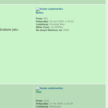
Beltus
Posty:
901
Dołączył(a):
29 paź 2009, o 20:32
Lokalizacja:
Grodzisk Maz.
White Cross:
1er RPIM'a
iałanie jako
Na starym Warriorze od:
2006
Vlad
.
Posty:
1131
Dołączył(a):
17 sie 2009, o 21:26
Lokalizacja:
Warszawa