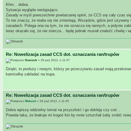
Khm... dobra.
Sytuacja wygląda następująco.
Zasady w myśl powszechnie powtarzanej opinii, że CCS się cały czas się 
To nie znaczy, że realia się nie zmieniają. Wszędzie, gdzie jest używan
zasadach. Polega ona na tym, że nie oznacza się rannych, a jedynie zab
teraz okazało się, że nie starcza... będę jednak musiał znaleźć chwilę i w
Re: Nowelizacja zasad CCS dot. oznaczania ran/trupów
przez
Goorock
» 29 paź 2012, o 11:37
Dzięki, to posłuży i nowym, którzy po przeczytaniu zasad mają przekonanie
kamizelkę zakładać na trupa.
Re: Nowelizacja zasad CCS dot. oznaczania ran/trupów
przez
Wokash
» 29 paź 2012, o 11:45
Dobra wpiszę oddzielny temat na przyszłość i go dokleję czy coś...
Prawda taka, że brakuje mi kogoś kto by mnie szturchał żeby zrobić nową