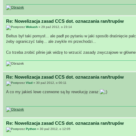
Re: Nowelizacja zasad CCS dot. oznaczania ran/trupów
przez
Wokash
» 29 paź 2012, o 23:14
Beltus był taki pomysł... ale padł po pytaniu w jaki sposób draśnięcie p
żeby ograniczyć talię... ale zwykle mi przechodzi...
Co trzeba zrobić pilnie jak widzę to wrzucić zasady zwyczajowe w główne p
Re: Nowelizacja zasad CCS dot. oznaczania ran/trupów
przez
Vlad
» 30 paź 2012, o 00:11
A co my jakieś lewe czerwone są by rewolucję zaraz
Re: Nowelizacja zasad CCS dot. oznaczania ran/trupów
przez
Python
» 30 paź 2012, o 12:05