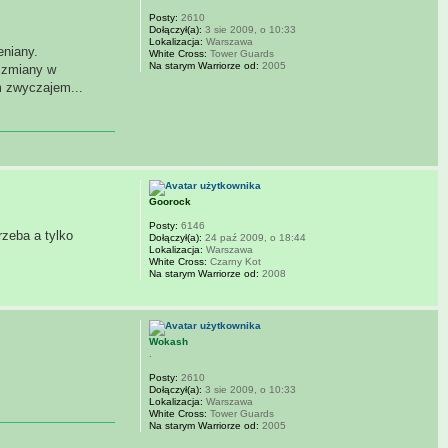
Posty:
2610
Dołączył(a):
3 sie 2009, o 10:33
Lokalizacja:
Warszawa
eniany.
White Cross:
Tower Guards
Na starym Warriorze od:
2005
j zmiany w
m zwyczajem...
Goorock
Posty:
6146
rzeba a tylko
Dołączył(a):
24 paź 2009, o 18:44
Lokalizacja:
Warszawa
White Cross:
Czarny Kot
Na starym Warriorze od:
2008
Wokash
.
Posty:
2610
Dołączył(a):
3 sie 2009, o 10:33
Lokalizacja:
Warszawa
White Cross:
Tower Guards
Na starym Warriorze od:
2005