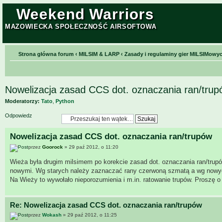
Weekend Warriors
MAZOWIECKA SPOŁECZNOŚĆ AIRSOFTOWA
Strona główna forum
‹
MILSIM & LARP
‹
Zasady i regulaminy gier MILSIMowy
Nowelizacja zasad CCS dot. oznaczania ran/trup
Moderatorzy:
Tato
,
Python
Odpowiedz
Nowelizacja zasad CCS dot. oznaczania ran/trupów
przez
Goorock
» 29 paź 2012, o 11:20
Wieża była drugim milsimem po korekcie zasad dot. oznaczania ran/trupó
nowymi. Wg starych należy zaznaczać rany czerwoną szmatą a wg nowych
Na Wieży to wywołało nieporozumienia i m.in. ratowanie trupów. Proszę 
Re: Nowelizacja zasad CCS dot. oznaczania ran/trupów
przez
Wokash
» 29 paź 2012, o 11:25