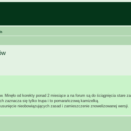
ch
ów
w. Minęło od korekty ponad 2 miesiące a na forum są do ściągnięcia stare z
 zaznacza się tylko trupa i to pomarańczową kamizelką.
o usunięcie nieobowiązujących zasad i zamieszczenie znowelizowanej wersji.