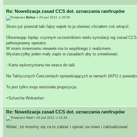
Re: Nowelizacja zasad CCS dot. oznaczania ran/trupów
przez
Beltus
» 29 paź 2012, o 20:59
Skoro już powstał taki fajny wątek to ja również chciałem coś wtrącić.
Obserwując będąc czynnym uczestnikiem wielu symulacji wg zasad CCS 
pełnosprawny operator.
W moim mniemaniu niewiele ma to wspólnego z realizmem.
Wystarczyłby jeden mały zapis w zasadach aby to zniwelować:
- Karta wykorzystana nie wraca do talii.
Na Taktycznych Ćwiczeniach sprawdzających w ramach 1KPU z powodze
To jest tylko moja nieśmiała propozycja.
<Szturcha Wokasha>
Re: Nowelizacja zasad CCS dot. oznaczania ran/trupów
przez
Vlad
» 29 paź 2012, o 22:38
Widać, że musimy się za to zabrać i spisać na nowo i zaktualizować .