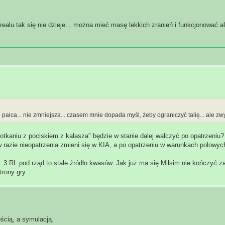
 realu tak się nie dzieje... można mieć masę lekkich zranień i funkcjonować a
alca... nie zmniejsza... czasem mnie dopada myśl, żeby ograniczyć talię... ale zwy
potkaniu z pociskiem z kałasza" będzie w stanie dalej walczyć po opatrzeniu?
 razie nieopatrzenia zmieni się w KIA, a po opatrzeniu w warunkach polowyc
3 RL pod rząd to stałe źródło kwasów. Jak już ma się Milsim nie kończyć za 
trony gry.
cią, a symulacją.