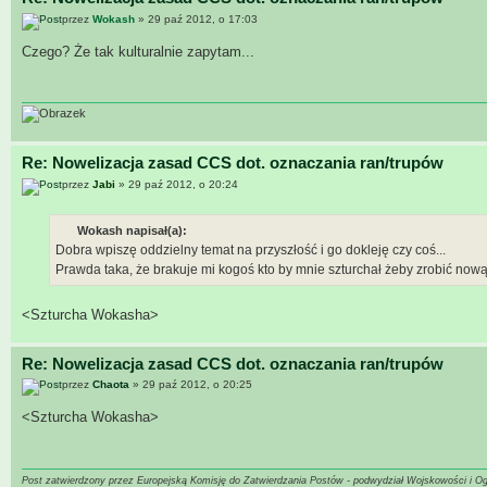
przez
Wokash
» 29 paź 2012, o 17:03
Czego? Że tak kulturalnie zapytam...
Re: Nowelizacja zasad CCS dot. oznaczania ran/trupów
przez
Jabi
» 29 paź 2012, o 20:24
Wokash napisał(a):
Dobra wpiszę oddzielny temat na przyszłość i go dokleję czy coś...
Prawda taka, że brakuje mi kogoś kto by mnie szturchał żeby zrobić nową 
<Szturcha Wokasha>
Re: Nowelizacja zasad CCS dot. oznaczania ran/trupów
przez
Chaota
» 29 paź 2012, o 20:25
<Szturcha Wokasha>
Post zatwierdzony przez Europejską Komisję do Zatwierdzania Postów - podwydział Wojskowości i O