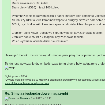
Drum emki miesci 100 kulek
Drum giety (MG36) miesci 100 kulek.
Przemnoz sobie to razy przelicznik danej imprezy. I nie kombinuj. Jakos n
MG36, czy RPK to lekki karabinek wsparcia druzyny. Strzelec sam sobie 
M249, czy UKM to lekki karabin wsparcia oddzialu, kilku chlopa nosi do 
Zrobilem sibie MG36, docelowo 5 drumow po to, aby zachowac realizm.
Zrobilem sobie m249 z 7 magami aby zachowac realizm.
Po co wywarzac otwarte drzwi nie rozumiem.
Dziękuje Sherloku za rozpiskę jaki magazynek jaką ma pojemność, jednak
To nie jest wyważanie drzwi, jakiś czas temu drumy były wyłączone z gi
Fighting since 2004
"O wiele lepiej pakować się w kłopoty z siedmioma prawdziwymi facetami niż z setką po
www.alphadetachment.wordpress.com
Re: Simy a niestandardowe magazynki
przez
Chaota
» 3 lut 2017, o 10:47