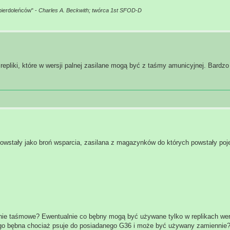
pierdoleńców" -
Charles A. Beckwith; twórca 1st SFOD-D
epliki, które w wersji palnej zasilane mogą być z taśmy amunicyjnej. Bardzo
 powstały jako broń wsparcia, zasilana z magazynków do których powstały po
ilanie taśmowe? Ewentualnie co bębny mogą być używane tylko w replikach we
go bębna chociaż psuje do posiadanego G36 i może być używany zamiennie