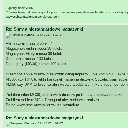
Fighting since 2004
"O wiele lepiej pakować się w kłopoty z siedmioma prawdziwymi facetami niż z setką po
www.alphadetachment.wordpress.com
Re: Simy a niestandardowe magazynki
przez
Katana
» 2 lut 2017, o 19:37
Ale w czym masz problem?
Magazynek emki miesci 30 kulek.
Magazynek Giety miesci 30 kulek
Drum emki miesci 100 kulek
Drum giety (MG36) miesci 100 kulek.
Przemnoz sobie to razy przelicznik danej imprezy. I nie kombinuj. Jakos 
MG36, czy RPK to lekki karabinek wsparcia druzyny. Strzelec sam sobie
M249, czy UKM to lekki karabin wsparcia oddzialu, kilku chlopa nosi do 
Zrobilem sibie MG36, docelowo 5 drumow po to, aby zachowac realizm.
Zrobilem sobie m249 z 7 magami aby zachowac realizm.
Po co wywarzac otwarte drzwi nie rozumiem.
Re: Simy a niestandardowe magazynki
przez
Chaota
» 3 lut 2017, o 09:07