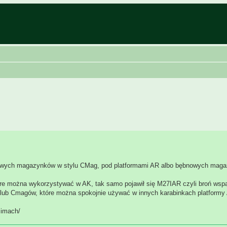
rdowych magazynków w stylu CMag, pod platformami AR albo bębnowych mag
re można wykorzystywać w AK, tak samo pojawił się M27IAR czyli broń wspa
ub Cmagów, które można spokojnie używać w innych karabinkach platformy
simach/