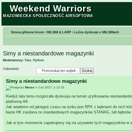
Weekend Warriors
MAZOWIECKA SPOŁECZNOŚĆ AIRSOFTOWA
Strona główna forum
‹
MILSIM & LARP
‹
Luźne dyskusje o MILSIMach
Simy a niestandardowe magazynki
Moderatorzy:
Tato
,
Python
Odpowiedz
Simy a niestandardowe magazynki
przez
Moses
» 2 lut 2017, o 13:19
Kiedyś lata temu rozgorzała dyskusja na temat użytkowania niestanda
platformę AK.
Jak wiadomo od jakiegoś czasu na rynku jest RPK z bębnami do nich któ
bazie HK zasilana ze standardowych magazynków STANAG, lub bębnów l
Jak w tym momencie zapatrujemy się na używanie tych magazynków w 