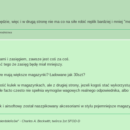
dzie, więc i w drugą stronę nie ma co na siłe robić replik bardziej i mniej "m
grodnictwa
ami i zasięgiem, zawsze jest coś za coś.
tego że zasięg będę miał mniejszy.
które mają większe magazynki? Ładowane jak 30szt?
ość kulek w magazynkach, ale z drugiej strony, jezeli kogoś stać wykorzyst
a de facto czesto nie spełnia wymogów wagowych realnego odpowiednika, albo t
jak i airsoftowy został naszpikowany akcesoriami w stylu pojemniejsze magazy
pierdoleńców" -
Charles A. Beckwith; twórca 1st SFOD-D