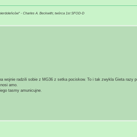
pierdoleńców" -
Charles A. Beckwith; twórca 1st SFOD-D
na wojnie radzili sobie z MG36 z setka pociskow. To i tak zwykla Gieta razy 
 nosi amo.
niego tasmy amunicujne.