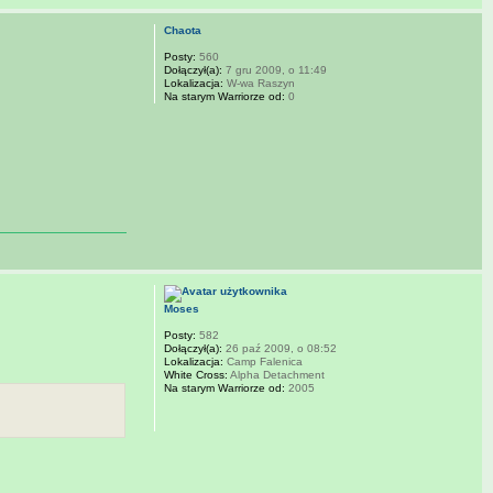
Chaota
Posty:
560
Dołączył(a):
7 gru 2009, o 11:49
Lokalizacja:
W-wa Raszyn
Na starym Warriorze od:
0
Moses
Posty:
582
Dołączył(a):
26 paź 2009, o 08:52
Lokalizacja:
Camp Falenica
White Cross:
Alpha Detachment
Na starym Warriorze od:
2005