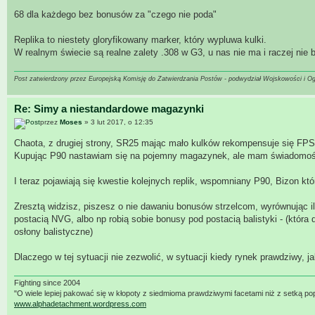
68 dla każdego bez bonusów za "czego nie poda"
Replika to niestety gloryfikowany marker, który wypluwa kulki.
W realnym świecie są realne zalety .308 w G3, u nas nie ma i raczej nie bę
Post zatwierdzony przez Europejską Komisję do Zatwierdzania Postów - podwydział Wojskowości i O
Re: Simy a niestandardowe magazynki
przez
Moses
» 3 lut 2017, o 12:35
Chaota, z drugiej strony, SR25 mając mało kulków rekompensuje się FPS
Kupując P90 nastawiam się na pojemny magazynek, ale mam świadomość 
I teraz pojawiają się kwestie kolejnych replik, wspomniany P90, Bizon 
Zresztą widzisz, piszesz o nie dawaniu bonusów strzelcom, wyrównując il
postacią NVG, albo np robią sobie bonusy pod postacią balistyki - (któr
osłony balistyczne)
Dlaczego w tej sytuacji nie zezwolić, w sytuacji kiedy rynek prawdziwy, 
Fighting since 2004
"O wiele lepiej pakować się w kłopoty z siedmioma prawdziwymi facetami niż z setką po
www.alphadetachment.wordpress.com