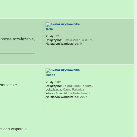
Trela
Posty:
22
 proste rozwiązanie,
Dołączył(a):
3 maja 2015, o 09:59
Na starym Warriorze od:
0
Moses
Posty:
582
jemniejsze
Dołączył(a):
26 paź 2009, o 08:52
Lokalizacja:
Camp Falenica
White Cross:
Alpha Detachment
Na starym Warriorze od:
2005
rsjach wsparcia
?