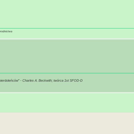
grodnictwa
pierdoleńców" -
Charles A. Beckwith; twórca 1st SFOD-D