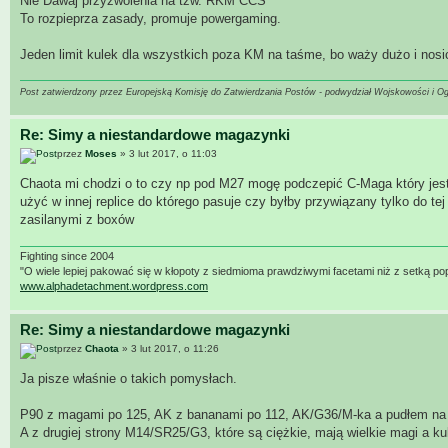
Nie Dawaj przyzwolenia na tzw. RKM CCS
To rozpieprza zasady, promuje powergaming.
Jeden limit kulek dla wszystkich poza KM na taśme, bo waży dużo i nosici
Post zatwierdzony przez Europejską Komisję do Zatwierdzania Postów - podwydział Wojskowości i O
Re: Simy a niestandardowe magazynki
przez
Moses
» 3 lut 2017, o 11:03
Chaota mi chodzi o to czy np pod M27 mogę podczepić C-Maga który jest
użyć w innej replice do którego pasuje czy byłby przywiązany tylko do tej
zasilanymi z boxów
Fighting since 2004
"O wiele lepiej pakować się w kłopoty z siedmioma prawdziwymi facetami niż z setką po
www.alphadetachment.wordpress.com
Re: Simy a niestandardowe magazynki
przez
Chaota
» 3 lut 2017, o 11:26
Ja pisze właśnie o takich pomysłach.
P90 z magami po 125, AK z bananami po 112, AK/G36/M-ka a pudłem na
A z drugiej strony M14/SR25/G3, które są ciężkie, mają wielkie magi a ku