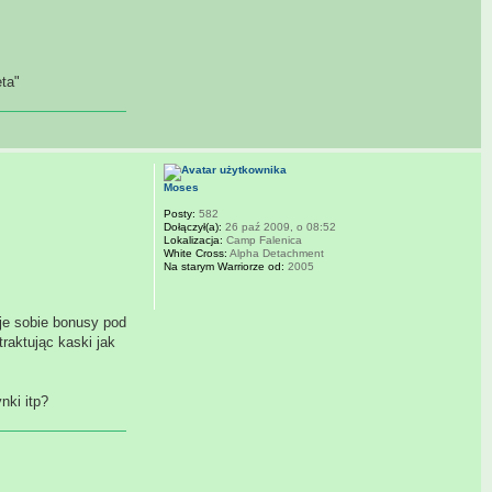
eta"
Moses
Posty:
582
Dołączył(a):
26 paź 2009, o 08:52
Lokalizacja:
Camp Falenica
White Cross:
Alpha Detachment
Na starym Warriorze od:
2005
uje sobie bonusy pod
raktując kaski jak
nki itp?