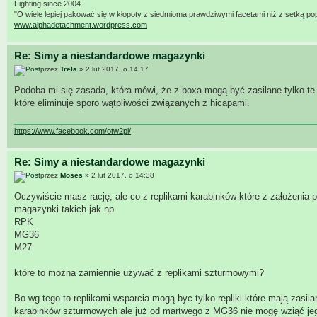
Fighting since 2004
"O wiele lepiej pakować się w kłopoty z siedmioma prawdziwymi facetami niż z setką po
www.alphadetachment.wordpress.com
Re: Simy a niestandardowe magazynki
przez
Trela
» 2 lut 2017, o 14:17
Podoba mi się zasada, która mówi, że z boxa mogą być zasilane tylko te r
które eliminuje sporo wątpliwości związanych z hicapami.
https://www.facebook.com/otw2pl/
Re: Simy a niestandardowe magazynki
przez
Moses
» 2 lut 2017, o 14:38
Oczywiście masz rację, ale co z replikami karabinków które z założenia
magazynki takich jak np
RPK
MG36
M27
które to można zamiennie używać z replikami szturmowymi?
Bo wg tego to replikami wsparcia mogą byc tylko repliki które mają zas
karabinków szturmowych ale już od martwego z MG36 nie mogę wziąć je