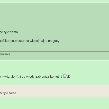
eć tyle samo.
oś kto po prostu ma więcej hajsu na graty.
grodnictwa
en widziałem), i co wtedy zabronisz komuś ?
eć tyle samo.