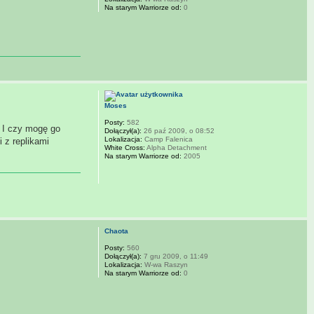
Na starym Warriorze od:
0
Moses
Posty:
582
. I czy mogę go
Dołączył(a):
26 paź 2009, o 08:52
Lokalizacja:
Camp Falenica
 z replikami
White Cross:
Alpha Detachment
Na starym Warriorze od:
2005
Chaota
Posty:
560
Dołączył(a):
7 gru 2009, o 11:49
Lokalizacja:
W-wa Raszyn
Na starym Warriorze od:
0