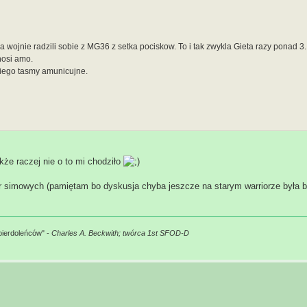
a wojnie radzili sobie z MG36 z setka pociskow. To i tak zwykla Gieta razy ponad 3.
nosi amo.
niego tasmy amunicujne.
że raczej nie o to mi chodziło
er simowych (pamiętam bo dyskusja chyba jeszcze na starym warriorze była b
pierdoleńców" -
Charles A. Beckwith; twórca 1st SFOD-D