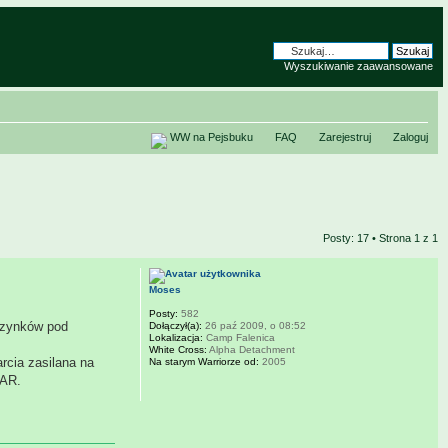
Wyszukiwanie zaawansowane
WW na Pejsbuku
FAQ
Zarejestruj
Zaloguj
Posty: 17 • Strona
1
z
1
Moses
Posty:
582
azynków pod
Dołączył(a):
26 paź 2009, o 08:52
Lokalizacja:
Camp Falenica
White Cross:
Alpha Detachment
rcia zasilana na
Na starym Warriorze od:
2005
 AR.