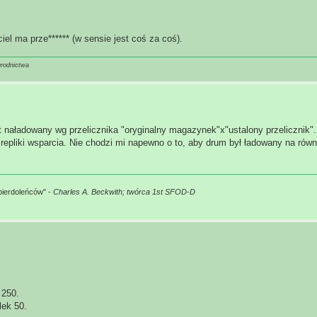
el ma prze****** (w sensie jest coś za coś).
grodnictwa
 naładowany wg przelicznika "oryginalny magazynek"x"ustalony przelicznik"
 repliki wsparcia. Nie chodzi mi napewno o to, aby drum był ładowany na równi
pierdoleńców" -
Charles A. Beckwith; twórca 1st SFOD-D
 250.
lek 50.