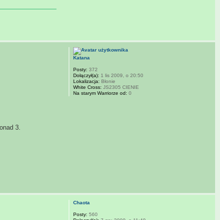
Katana
Posty:
372
Dołączył(a):
1 lis 2009, o 20:50
Lokalizacja:
Błonie
White Cross:
JS2305 CIENIE
Na starym Warriorze od:
0
ponad 3.
Chaota
Posty:
560