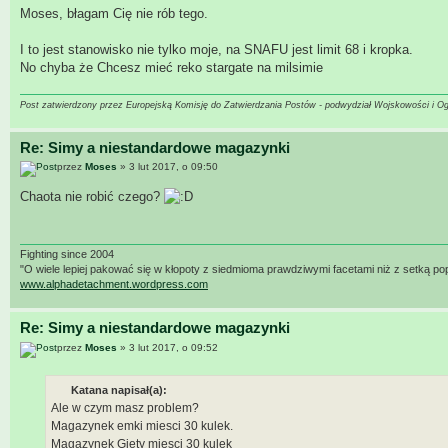
Moses, błagam Cię nie rób tego.
I to jest stanowisko nie tylko moje, na SNAFU jest limit 68 i kropka.
No chyba że Chcesz mieć reko stargate na milsimie
Post zatwierdzony przez Europejską Komisję do Zatwierdzania Postów - podwydział Wojskowości i O
Re: Simy a niestandardowe magazynki
przez
Moses
» 3 lut 2017, o 09:50
Chaota nie robić czego?
Fighting since 2004
"O wiele lepiej pakować się w kłopoty z siedmioma prawdziwymi facetami niż z setką po
www.alphadetachment.wordpress.com
Re: Simy a niestandardowe magazynki
przez
Moses
» 3 lut 2017, o 09:52
Katana napisał(a):
Ale w czym masz problem?
Magazynek emki miesci 30 kulek.
Magazynek Giety miesci 30 kulek