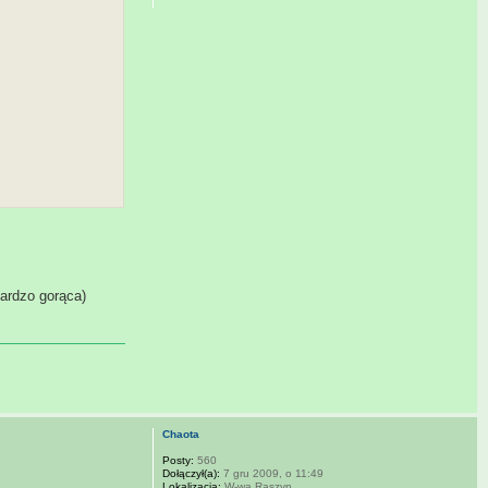
ardzo gorąca)
Chaota
Posty:
560
Dołączył(a):
7 gru 2009, o 11:49
Lokalizacja:
W-wa Raszyn