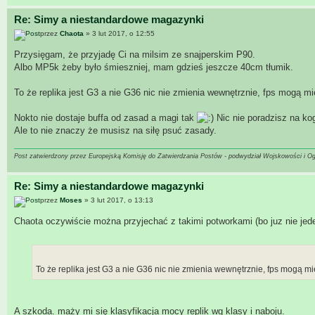
Re: Simy a niestandardowe magazynki
przez
Chaota
» 3 lut 2017, o 12:55
Przysięgam, że przyjadę Ci na milsim ze snajperskim P90.
Albo MP5k żeby było śmieszniej, mam gdzieś jeszcze 40cm tłumik.
To że replika jest G3 a nie G36 nic nie zmienia wewnętrznie, fps mogą mi
Nokto nie dostaje buffa od zasad a magi tak
Nic nie poradzisz na kog
Ale to nie znaczy że musisz na siłę psuć zasady.
Post zatwierdzony przez Europejską Komisję do Zatwierdzania Postów - podwydział Wojskowości i O
Re: Simy a niestandardowe magazynki
przez
Moses
» 3 lut 2017, o 13:13
Chaota oczywiście można przyjechać z takimi potworkami (bo juz nie jed
To że replika jest G3 a nie G36 nic nie zmienia wewnętrznie, fps mogą mi
A szkoda. maży mi się klasyfikacja mocy replik wg klasy i naboju.