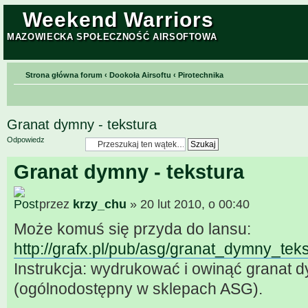
Weekend Warriors
MAZOWIECKA SPOŁECZNOŚĆ AIRSOFTOWA
Strona główna forum
‹
Dookoła Airsoftu
‹
Pirotechnika
Granat dymny - tekstura
Odpowiedz
Granat dymny - tekstura
przez
krzy_chu
» 20 lut 2010, o 00:40
Może komuś się przyda do lansu:
http://grafx.pl/pub/asg/granat_dymny_teks
Instrukcja: wydrukować i owinąć granat
(ogólnodostępny w sklepach ASG).