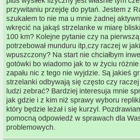
plus wysiłek fizyczny jest właśnie tym c
przywitaniu przejdę do pytań. Jestem z R
szukałem to nie ma u mnie żadnej aktywn
wkręcić na jakąś strzelanke w miarę blis
100 km? Kolejne pytanie czy na pierwszą
potrzebował munduru itp,czy raczej w ja
wpuszczony? Na start nie chciałbym inwes
gotówki bo wiadomo jak to w życiu różn
zapału nic z tego nie wyjdzie. Są jakieś 
strzelanki odbywają się często czy raczej 
ludzi zebrać? Bardziej interesuja mnie s
jak gdzie i z kim niż sprawy wyboru replik
który będzie leżał i się kurzyl. Pozdrawia
pomocną odpowiedź w sprawach dla Was 
problemowych.