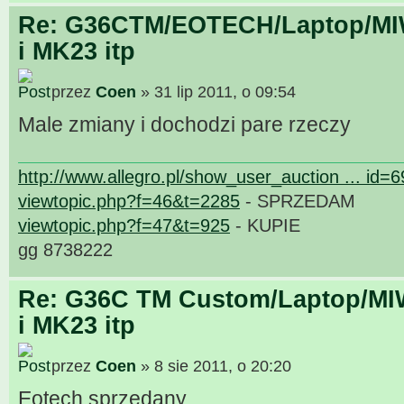
Re: G36CTM/EOTECH/Laptop/MIW
i MK23 itp
przez
Coen
» 31 lip 2011, o 09:54
Male zmiany i dochodzi pare rzeczy
http://www.allegro.pl/show_user_auction ... id=
viewtopic.php?f=46&t=2285
- SPRZEDAM
viewtopic.php?f=47&t=925
- KUPIE
gg 8738222
Re: G36C TM Custom/Laptop/MI
i MK23 itp
przez
Coen
» 8 sie 2011, o 20:20
Eotech sprzedany