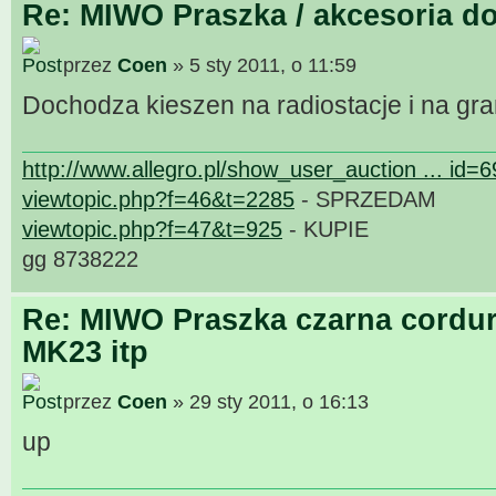
Re: MIWO Praszka / akcesoria do
przez
Coen
» 5 sty 2011, o 11:59
Dochodza kieszen na radiostacje i na gr
http://www.allegro.pl/show_user_auction ... id=
viewtopic.php?f=46&t=2285
- SPRZEDAM
viewtopic.php?f=47&t=925
- KUPIE
gg 8738222
Re: MIWO Praszka czarna cordur
MK23 itp
przez
Coen
» 29 sty 2011, o 16:13
up