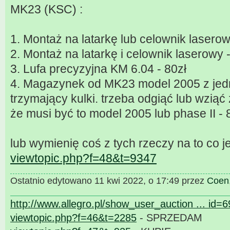
MK23 (KSC) :
1. Montaż na latarkę lub celownik laserow
2. Montaż na latarkę i celownik laserowy 
3. Lufa precyzyjna KM 6.04 - 80zł
4. Magazynek od MK23 model 2005 z jed
trzymający kulki. trzeba odgiąć lub wzią
że musi być to model 2005 lub phase II - 
lub wymienię coś z tych rzeczy na to co je
viewtopic.php?f=48&t=9347
Ostatnio edytowano 11 kwi 2022, o 17:49 przez
Coen
http://www.allegro.pl/show_user_auction ... id=
viewtopic.php?f=46&t=2285
- SPRZEDAM