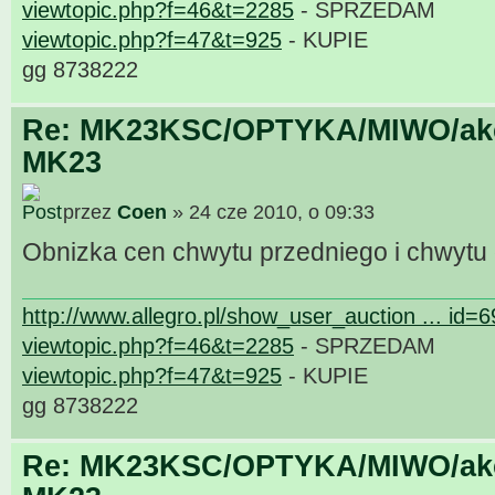
viewtopic.php?f=46&t=2285
- SPRZEDAM
viewtopic.php?f=47&t=925
- KUPIE
gg 8738222
Re: MK23KSC/OPTYKA/MIWO/akce
MK23
przez
Coen
» 24 cze 2010, o 09:33
Obnizka cen chwytu przedniego i chwytu
http://www.allegro.pl/show_user_auction ... id=
viewtopic.php?f=46&t=2285
- SPRZEDAM
viewtopic.php?f=47&t=925
- KUPIE
gg 8738222
Re: MK23KSC/OPTYKA/MIWO/akce