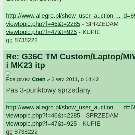
http://www.allegro.pl/show_user_auction ... id=
viewtopic.php?f=46&t=2285
- SPRZEDAM
viewtopic.php?f=47&t=925
- KUPIE
gg 8738222
Re: G36C TM Custom/Laptop/MI
i MK23 itp
przez
Coen
» 2 wrz 2011, o 14:42
Pas 3-punktowy sprzedany
http://www.allegro.pl/show_user_auction ... id=
viewtopic.php?f=46&t=2285
- SPRZEDAM
viewtopic.php?f=47&t=925
- KUPIE
gg 8738222