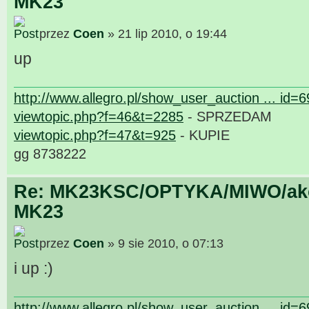
MK23
przez
Coen
» 21 lip 2010, o 19:44
up
http://www.allegro.pl/show_user_auction ... id=
viewtopic.php?f=46&t=2285
- SPRZEDAM
viewtopic.php?f=47&t=925
- KUPIE
gg 8738222
Re: MK23KSC/OPTYKA/MIWO/akce
MK23
przez
Coen
» 9 sie 2010, o 07:13
i up :)
http://www.allegro.pl/show_user_auction ... id=