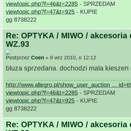
viewtopic.php?f=46&t=2285
- SPRZEDAM
viewtopic.php?f=47&t=925
- KUPIE
gg 8738222
Re: OPTYKA / MIWO / akcesoria 
WZ.93
przez
Coen
» 8 wrz 2010, o 12:12
bluza sprzedana. dochodzi mala kieszen
http://www.allegro.pl/show_user_auction ... id=
viewtopic.php?f=46&t=2285
- SPRZEDAM
viewtopic.php?f=47&t=925
- KUPIE
gg 8738222
Re: OPTYKA / MIWO / akcesoria 