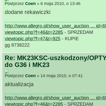
przez
Coen
» 6 maja 2010, o 13:46
dodane rekawiczki
http://www.allegro.pl/show_user_auction ... id=
viewtopic.php?f=46&t=2285
- SPRZEDAM
viewtopic.php?f=47&t=925
- KUPIE
gg 8738222
Re: MK23KSC-uszkodzony/OPTY
do G36 i MK23
przez
Coen
» 14 maja 2010, o 07:41
aktualizacja
http://www.allegro.pl/show_user_auction ... id=
viewtopic.php?f=46&t=2285
- SPRZEDAM