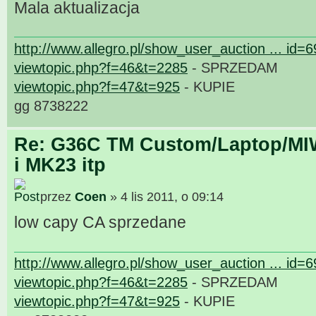
Mala aktualizacja
http://www.allegro.pl/show_user_auction ... id=
viewtopic.php?f=46&t=2285
- SPRZEDAM
viewtopic.php?f=47&t=925
- KUPIE
gg 8738222
Re: G36C TM Custom/Laptop/MI
i MK23 itp
przez
Coen
» 4 lis 2011, o 09:14
low capy CA sprzedane
http://www.allegro.pl/show_user_auction ... id=
viewtopic.php?f=46&t=2285
- SPRZEDAM
viewtopic.php?f=47&t=925
- KUPIE