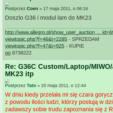
przez
Coen
» 17 maja 2011, o 06:16
Doszlo G36 i modul lam do MK23
http://www.allegro.pl/show_user_auction ... id=
viewtopic.php?f=46&t=2285
- SPRZEDAM
viewtopic.php?f=47&t=925
- KUPIE
gg 8738222
Re: G36C Custom/Laptop/MIWO/a
MK23 itp
przez
Tato
» 20 maja 2011, o 12:44
W dniu kiedy przelała mi się czara gorycz
z powodu ilości ludzi, którzy postują w d
zadawszy sobie trudu zapoznania się z