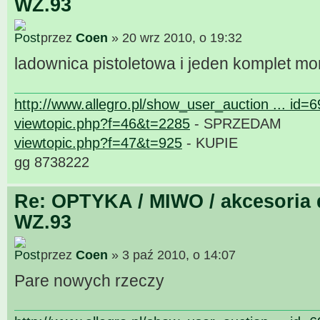
WZ.93
przez
Coen
» 20 wrz 2010, o 19:32
ladownica pistoletowa i jeden komplet m
http://www.allegro.pl/show_user_auction ... id=
viewtopic.php?f=46&t=2285
- SPRZEDAM
viewtopic.php?f=47&t=925
- KUPIE
gg 8738222
Re: OPTYKA / MIWO / akcesoria 
WZ.93
przez
Coen
» 3 paź 2010, o 14:07
Pare nowych rzeczy