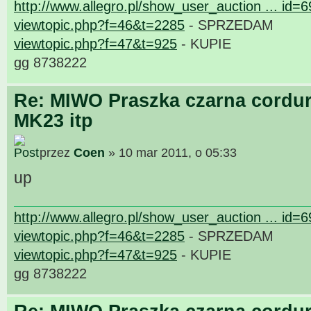
http://www.allegro.pl/show_user_auction ... id=
viewtopic.php?f=46&t=2285
- SPRZEDAM
viewtopic.php?f=47&t=925
- KUPIE
gg 8738222
Re: MIWO Praszka czarna cordur
MK23 itp
przez
Coen
» 10 mar 2011, o 05:33
up
http://www.allegro.pl/show_user_auction ... id=
viewtopic.php?f=46&t=2285
- SPRZEDAM
viewtopic.php?f=47&t=925
- KUPIE
gg 8738222