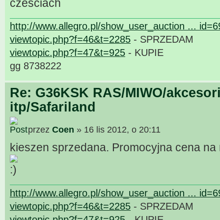
czesciach
http://www.allegro.pl/show_user_auction ... id=
viewtopic.php?f=46&t=2285
- SPRZEDAM
viewtopic.php?f=47&t=925
- KUPIE
gg 8738222
Re: G36KSK RAS/MIWO/akcesori
itp/Safariland
przez
Coen
» 16 lis 2012, o 20:11
kieszen sprzedana. Promocyjna cena na r
http://www.allegro.pl/show_user_auction ... id=
viewtopic.php?f=46&t=2285
- SPRZEDAM
viewtopic.php?f=47&t=925
- KUPIE