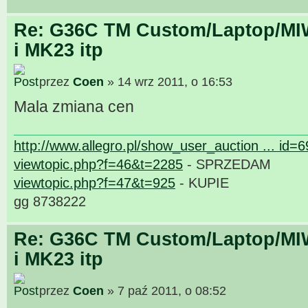
Re: G36C TM Custom/Laptop/MI
i MK23 itp
przez
Coen
» 14 wrz 2011, o 16:53
Mala zmiana cen
http://www.allegro.pl/show_user_auction ... id=
viewtopic.php?f=46&t=2285
- SPRZEDAM
viewtopic.php?f=47&t=925
- KUPIE
gg 8738222
Re: G36C TM Custom/Laptop/MI
i MK23 itp
przez
Coen
» 7 paź 2011, o 08:52