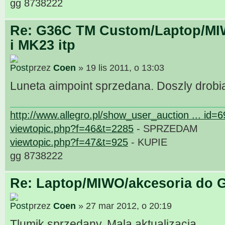
gg 8738222
Re: G36C TM Custom/Laptop/MI
i MK23 itp
przez
Coen
» 19 lis 2011, o 13:03
Luneta aimpoint sprzedana. Doszly drobi
http://www.allegro.pl/show_user_auction ... id=
viewtopic.php?f=46&t=2285
- SPRZEDAM
viewtopic.php?f=47&t=925
- KUPIE
gg 8738222
Re: Laptop/MIWO/akcesoria do G
przez
Coen
» 27 mar 2012, o 20:19
Tlumik sprzedany. Mala aktualizacja