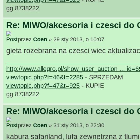
gg 8738222
Re: MIWO/akcesoria i czesci do 
przez
Coen
» 29 sty 2013, o 10:07
gieta rozebrana na czesci wiec aktualizac
http://www.allegro.pl/show_user_auction ... id=
viewtopic.php?f=46&t=2285
- SPRZEDAM
viewtopic.php?f=47&t=925
- KUPIE
gg 8738222
Re: MIWO/akcesoria i czesci do 
przez
Coen
» 31 sty 2013, o 22:30
kabura safariland, lufa zewnetrzna z tlu