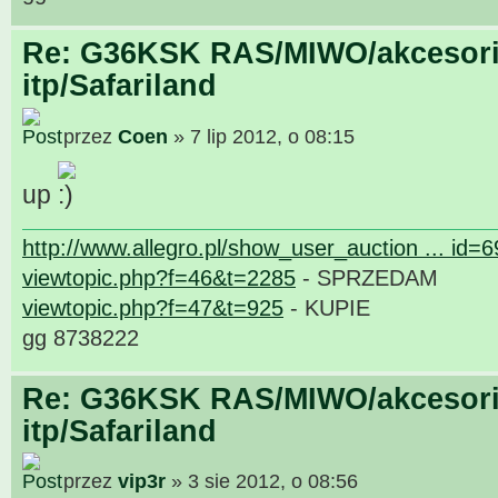
Re: G36KSK RAS/MIWO/akcesori
itp/Safariland
przez
Coen
» 7 lip 2012, o 08:15
up
http://www.allegro.pl/show_user_auction ... id=
viewtopic.php?f=46&t=2285
- SPRZEDAM
viewtopic.php?f=47&t=925
- KUPIE
gg 8738222
Re: G36KSK RAS/MIWO/akcesori
itp/Safariland
przez
vip3r
» 3 sie 2012, o 08:56