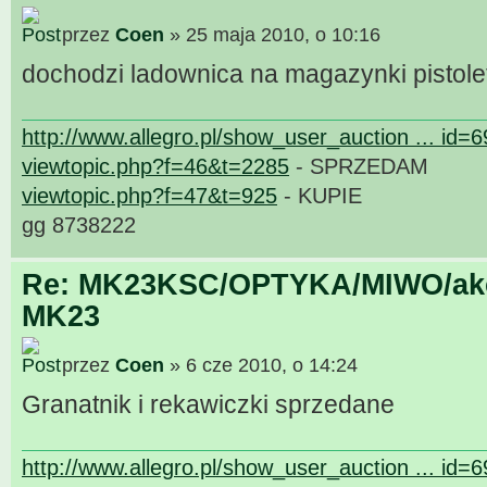
przez
Coen
» 25 maja 2010, o 10:16
dochodzi ladownica na magazynki pistol
http://www.allegro.pl/show_user_auction ... id=
viewtopic.php?f=46&t=2285
- SPRZEDAM
viewtopic.php?f=47&t=925
- KUPIE
gg 8738222
Re: MK23KSC/OPTYKA/MIWO/akce
MK23
przez
Coen
» 6 cze 2010, o 14:24
Granatnik i rekawiczki sprzedane
http://www.allegro.pl/show_user_auction ... id=