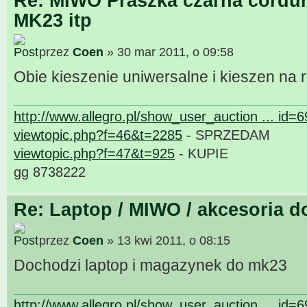
Re: MIWO Praszka czarna cordur
MK23 itp
przez
Coen
» 30 mar 2011, o 09:58
Obie kieszenie uniwersalne i kieszen na 
http://www.allegro.pl/show_user_auction ... id=
viewtopic.php?f=46&t=2285
- SPRZEDAM
viewtopic.php?f=47&t=925
- KUPIE
gg 8738222
Re: Laptop / MIWO / akcesoria d
przez
Coen
» 13 kwi 2011, o 08:15
Dochodzi laptop i magazynek do mk23
http://www.allegro.pl/show_user_auction ... id=