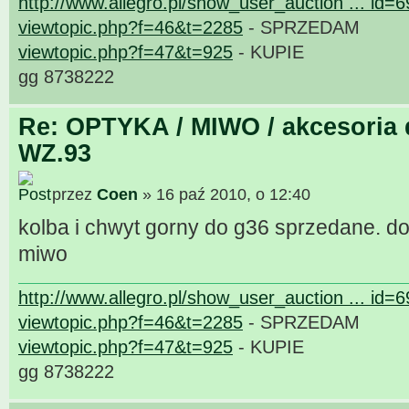
http://www.allegro.pl/show_user_auction ... id=
viewtopic.php?f=46&t=2285
- SPRZEDAM
viewtopic.php?f=47&t=925
- KUPIE
gg 8738222
Re: OPTYKA / MIWO / akcesoria 
WZ.93
przez
Coen
» 16 paź 2010, o 12:40
kolba i chwyt gorny do g36 sprzedane. 
miwo
http://www.allegro.pl/show_user_auction ... id=
viewtopic.php?f=46&t=2285
- SPRZEDAM
viewtopic.php?f=47&t=925
- KUPIE
gg 8738222