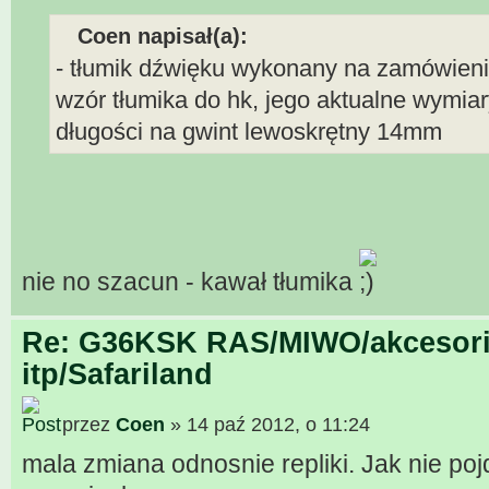
Coen napisał(a):
- tłumik dźwięku wykonany na zamówienie
wzór tłumika do hk, jego aktualne wymia
długości na gwint lewoskrętny 14mm
nie no szacun - kawał tłumika
Re: G36KSK RAS/MIWO/akcesori
itp/Safariland
przez
Coen
» 14 paź 2012, o 11:24
mala zmiana odnosnie repliki. Jak nie poj