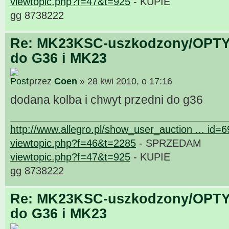
viewtopic.php?f=47&t=925
- KUPIE
gg 8738222
Re: MK23KSC-uszkodzony/OPTY
do G36 i MK23
przez
Coen
» 28 kwi 2010, o 17:16
dodana kolba i chwyt przedni do g36
http://www.allegro.pl/show_user_auction ... id=
viewtopic.php?f=46&t=2285
- SPRZEDAM
viewtopic.php?f=47&t=925
- KUPIE
gg 8738222
Re: MK23KSC-uszkodzony/OPTY
do G36 i MK23