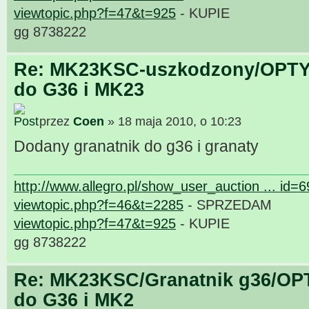
viewtopic.php?f=47&t=925
- KUPIE
gg 8738222
Re: MK23KSC-uszkodzony/OPTY
do G36 i MK23
przez
Coen
» 18 maja 2010, o 10:23
Dodany granatnik do g36 i granaty
http://www.allegro.pl/show_user_auction ... id=
viewtopic.php?f=46&t=2285
- SPRZEDAM
viewtopic.php?f=47&t=925
- KUPIE
gg 8738222
Re: MK23KSC/Granatnik g36/OP
do G36 i MK2