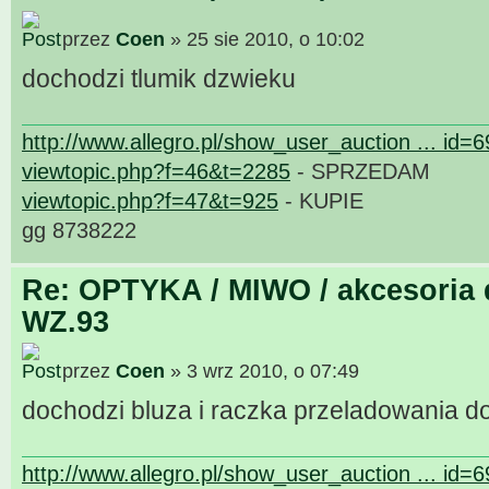
przez
Coen
» 25 sie 2010, o 10:02
dochodzi tlumik dzwieku
http://www.allegro.pl/show_user_auction ... id=
viewtopic.php?f=46&t=2285
- SPRZEDAM
viewtopic.php?f=47&t=925
- KUPIE
gg 8738222
Re: OPTYKA / MIWO / akcesoria 
WZ.93
przez
Coen
» 3 wrz 2010, o 07:49
dochodzi bluza i raczka przeladowania d
http://www.allegro.pl/show_user_auction ... id=