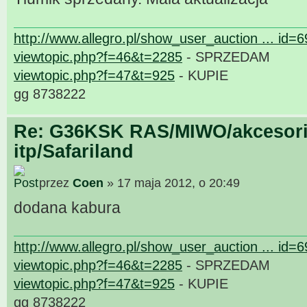
http://www.allegro.pl/show_user_auction ... id=
viewtopic.php?f=46&t=2285
- SPRZEDAM
viewtopic.php?f=47&t=925
- KUPIE
gg 8738222
Re: G36KSK RAS/MIWO/akcesori
itp/Safariland
przez
Coen
» 17 maja 2012, o 20:49
dodana kabura
http://www.allegro.pl/show_user_auction ... id=
viewtopic.php?f=46&t=2285
- SPRZEDAM
viewtopic.php?f=47&t=925
- KUPIE
gg 8738222