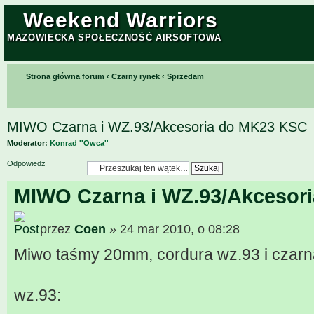
Weekend Warriors
MAZOWIECKA SPOŁECZNOŚĆ AIRSOFTOWA
Strona główna forum
‹
Czarny rynek
‹
Sprzedam
MIWO Czarna i WZ.93/Akcesoria do MK23 KSC
Moderator:
Konrad ''Owca''
Odpowiedz
MIWO Czarna i WZ.93/Akcesor
przez
Coen
» 24 mar 2010, o 08:28
Miwo taśmy 20mm, cordura wz.93 i czarn
wz.93: