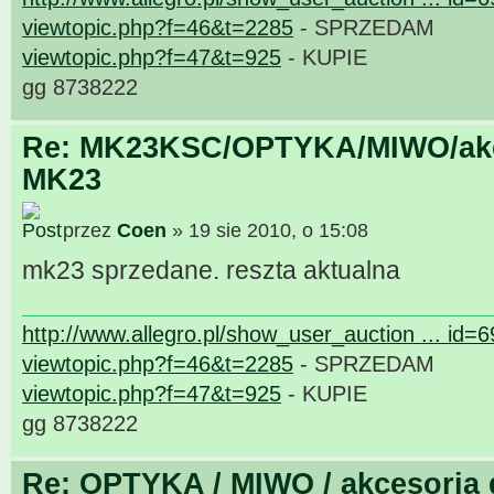
viewtopic.php?f=46&t=2285
- SPRZEDAM
viewtopic.php?f=47&t=925
- KUPIE
gg 8738222
Re: MK23KSC/OPTYKA/MIWO/akce
MK23
przez
Coen
» 19 sie 2010, o 15:08
mk23 sprzedane. reszta aktualna
http://www.allegro.pl/show_user_auction ... id=
viewtopic.php?f=46&t=2285
- SPRZEDAM
viewtopic.php?f=47&t=925
- KUPIE
gg 8738222
Re: OPTYKA / MIWO / akcesoria 