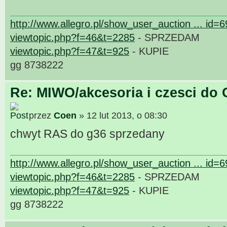
http://www.allegro.pl/show_user_auction ... id=
viewtopic.php?f=46&t=2285
- SPRZEDAM
viewtopic.php?f=47&t=925
- KUPIE
gg 8738222
Re: MIWO/akcesoria i czesci do 
przez
Coen
» 12 lut 2013, o 08:30
chwyt RAS do g36 sprzedany
http://www.allegro.pl/show_user_auction ... id=
viewtopic.php?f=46&t=2285
- SPRZEDAM
viewtopic.php?f=47&t=925
- KUPIE
gg 8738222