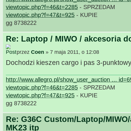
viewtopic.php?f=46&t=2285
- SPRZEDAM
viewtopic.php?f=47&t=925
- KUPIE
gg 8738222
Re: Laptop / MIWO / akcesoria d
przez
Coen
» 7 maja 2011, o 12:08
Dochodzi kieszen cargo i pas 3-punktow
http://www.allegro.pl/show_user_auction ... id=
viewtopic.php?f=46&t=2285
- SPRZEDAM
viewtopic.php?f=47&t=925
- KUPIE
gg 8738222
Re: G36C Custom/Laptop/MIWO/a
MK23 itp