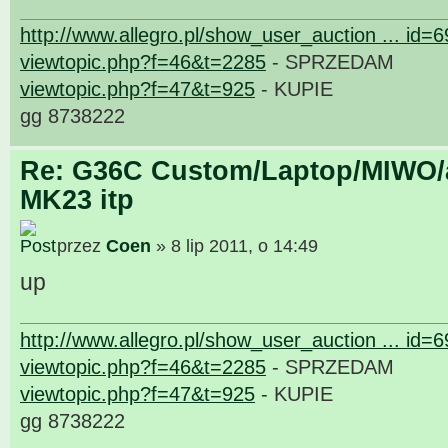
http://www.allegro.pl/show_user_auction ... id=
viewtopic.php?f=46&t=2285
- SPRZEDAM
viewtopic.php?f=47&t=925
- KUPIE
gg 8738222
Re: G36C Custom/Laptop/MIWO/a
MK23 itp
przez
Coen
» 8 lip 2011, o 14:49
up
http://www.allegro.pl/show_user_auction ... id=
viewtopic.php?f=46&t=2285
- SPRZEDAM
viewtopic.php?f=47&t=925
- KUPIE
gg 8738222