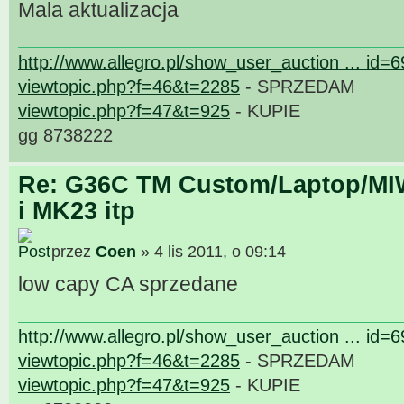
Mala aktualizacja
http://www.allegro.pl/show_user_auction ... id=
viewtopic.php?f=46&t=2285
- SPRZEDAM
viewtopic.php?f=47&t=925
- KUPIE
gg 8738222
Re: G36C TM Custom/Laptop/MI
i MK23 itp
przez
Coen
» 4 lis 2011, o 09:14
low capy CA sprzedane
http://www.allegro.pl/show_user_auction ... id=
viewtopic.php?f=46&t=2285
- SPRZEDAM
viewtopic.php?f=47&t=925
- KUPIE