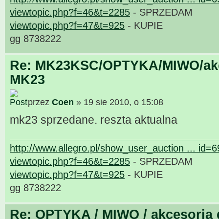
viewtopic.php?f=46&t=2285
- SPRZEDAM
viewtopic.php?f=47&t=925
- KUPIE
gg 8738222
Re: MK23KSC/OPTYKA/MIWO/akce
MK23
przez
Coen
» 19 sie 2010, o 15:08
mk23 sprzedane. reszta aktualna
http://www.allegro.pl/show_user_auction ... id=
viewtopic.php?f=46&t=2285
- SPRZEDAM
viewtopic.php?f=47&t=925
- KUPIE
gg 8738222
Re: OPTYKA / MIWO / akcesoria 