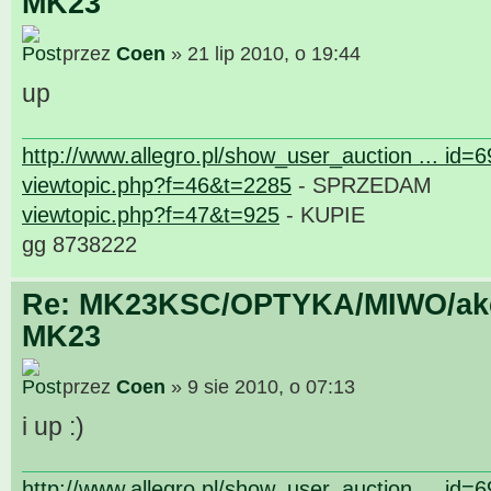
MK23
przez
Coen
» 21 lip 2010, o 19:44
up
http://www.allegro.pl/show_user_auction ... id=
viewtopic.php?f=46&t=2285
- SPRZEDAM
viewtopic.php?f=47&t=925
- KUPIE
gg 8738222
Re: MK23KSC/OPTYKA/MIWO/akce
MK23
przez
Coen
» 9 sie 2010, o 07:13
i up :)
http://www.allegro.pl/show_user_auction ... id=