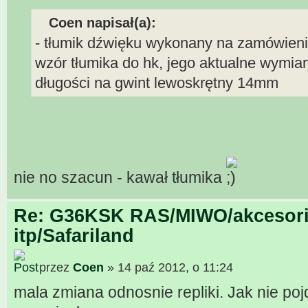
Coen napisał(a):
- tłumik dźwięku wykonany na zamówienie
wzór tłumika do hk, jego aktualne wymia
długości na gwint lewoskrętny 14mm
nie no szacun - kawał tłumika
Re: G36KSK RAS/MIWO/akcesori
itp/Safariland
przez
Coen
» 14 paź 2012, o 11:24
mala zmiana odnosnie repliki. Jak nie poj