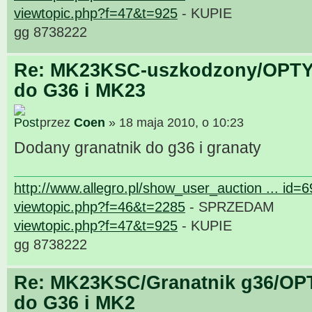
viewtopic.php?f=47&t=925
- KUPIE
gg 8738222
Re: MK23KSC-uszkodzony/OPTY
do G36 i MK23
przez
Coen
» 18 maja 2010, o 10:23
Dodany granatnik do g36 i granaty
http://www.allegro.pl/show_user_auction ... id=
viewtopic.php?f=46&t=2285
- SPRZEDAM
viewtopic.php?f=47&t=925
- KUPIE
gg 8738222
Re: MK23KSC/Granatnik g36/OP
do G36 i MK2