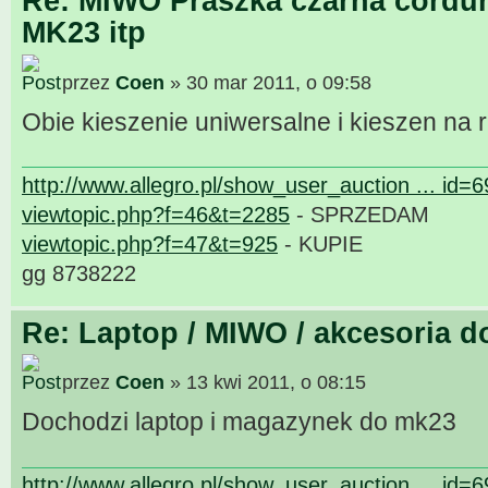
Re: MIWO Praszka czarna cordur
MK23 itp
przez
Coen
» 30 mar 2011, o 09:58
Obie kieszenie uniwersalne i kieszen na 
http://www.allegro.pl/show_user_auction ... id=
viewtopic.php?f=46&t=2285
- SPRZEDAM
viewtopic.php?f=47&t=925
- KUPIE
gg 8738222
Re: Laptop / MIWO / akcesoria d
przez
Coen
» 13 kwi 2011, o 08:15
Dochodzi laptop i magazynek do mk23
http://www.allegro.pl/show_user_auction ... id=