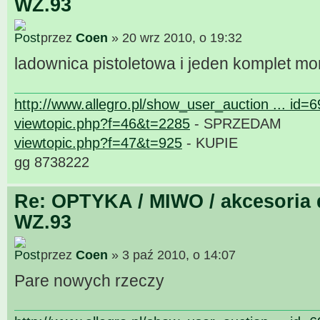
WZ.93
przez
Coen
» 20 wrz 2010, o 19:32
ladownica pistoletowa i jeden komplet m
http://www.allegro.pl/show_user_auction ... id=
viewtopic.php?f=46&t=2285
- SPRZEDAM
viewtopic.php?f=47&t=925
- KUPIE
gg 8738222
Re: OPTYKA / MIWO / akcesoria 
WZ.93
przez
Coen
» 3 paź 2010, o 14:07
Pare nowych rzeczy