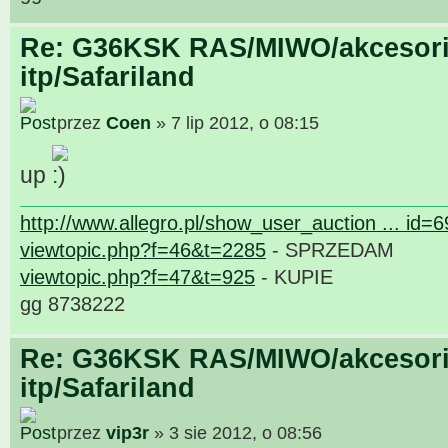
Re: G36KSK RAS/MIWO/akcesori
itp/Safariland
przez
Coen
» 7 lip 2012, o 08:15
up
http://www.allegro.pl/show_user_auction ... id=
viewtopic.php?f=46&t=2285
- SPRZEDAM
viewtopic.php?f=47&t=925
- KUPIE
gg 8738222
Re: G36KSK RAS/MIWO/akcesori
itp/Safariland
przez
vip3r
» 3 sie 2012, o 08:56