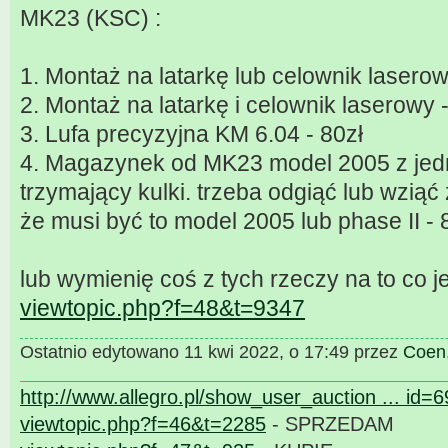
MK23 (KSC) :
1. Montaż na latarkę lub celownik laserow
2. Montaż na latarkę i celownik laserowy 
3. Lufa precyzyjna KM 6.04 - 80zł
4. Magazynek od MK23 model 2005 z jed
trzymający kulki. trzeba odgiąć lub wzią
że musi być to model 2005 lub phase II - 
lub wymienię coś z tych rzeczy na to co je
viewtopic.php?f=48&t=9347
Ostatnio edytowano 11 kwi 2022, o 17:49 przez
Coen
http://www.allegro.pl/show_user_auction ... id=
viewtopic.php?f=46&t=2285
- SPRZEDAM