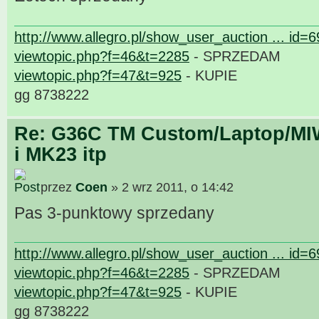
http://www.allegro.pl/show_user_auction ... id=
viewtopic.php?f=46&t=2285
- SPRZEDAM
viewtopic.php?f=47&t=925
- KUPIE
gg 8738222
Re: G36C TM Custom/Laptop/MI
i MK23 itp
przez
Coen
» 2 wrz 2011, o 14:42
Pas 3-punktowy sprzedany
http://www.allegro.pl/show_user_auction ... id=
viewtopic.php?f=46&t=2285
- SPRZEDAM
viewtopic.php?f=47&t=925
- KUPIE
gg 8738222