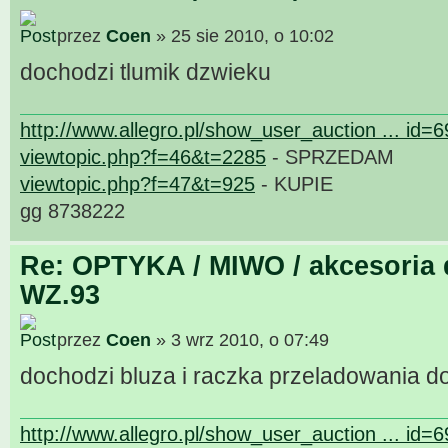
przez
Coen
» 25 sie 2010, o 10:02
dochodzi tlumik dzwieku
http://www.allegro.pl/show_user_auction ... id=
viewtopic.php?f=46&t=2285
- SPRZEDAM
viewtopic.php?f=47&t=925
- KUPIE
gg 8738222
Re: OPTYKA / MIWO / akcesoria 
WZ.93
przez
Coen
» 3 wrz 2010, o 07:49
dochodzi bluza i raczka przeladowania d
http://www.allegro.pl/show_user_auction ... id=