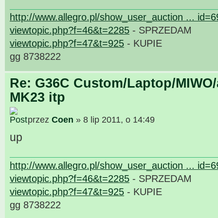
http://www.allegro.pl/show_user_auction ... id=
viewtopic.php?f=46&t=2285
- SPRZEDAM
viewtopic.php?f=47&t=925
- KUPIE
gg 8738222
Re: G36C Custom/Laptop/MIWO/a
MK23 itp
przez
Coen
» 8 lip 2011, o 14:49
up
http://www.allegro.pl/show_user_auction ... id=
viewtopic.php?f=46&t=2285
- SPRZEDAM
viewtopic.php?f=47&t=925
- KUPIE
gg 8738222