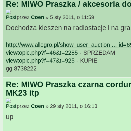
Re: MIWO Praszka / akcesoria do
przez
Coen
» 5 sty 2011, o 11:59
Dochodza kieszen na radiostacje i na gr
http://www.allegro.pl/show_user_auction ... id=
viewtopic.php?f=46&t=2285
- SPRZEDAM
viewtopic.php?f=47&t=925
- KUPIE
gg 8738222
Re: MIWO Praszka czarna cordur
MK23 itp
przez
Coen
» 29 sty 2011, o 16:13
up