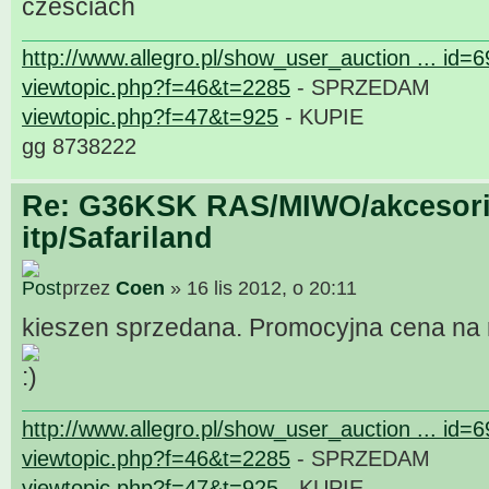
czesciach
http://www.allegro.pl/show_user_auction ... id=
viewtopic.php?f=46&t=2285
- SPRZEDAM
viewtopic.php?f=47&t=925
- KUPIE
gg 8738222
Re: G36KSK RAS/MIWO/akcesori
itp/Safariland
przez
Coen
» 16 lis 2012, o 20:11
kieszen sprzedana. Promocyjna cena na r
http://www.allegro.pl/show_user_auction ... id=
viewtopic.php?f=46&t=2285
- SPRZEDAM
viewtopic.php?f=47&t=925
- KUPIE