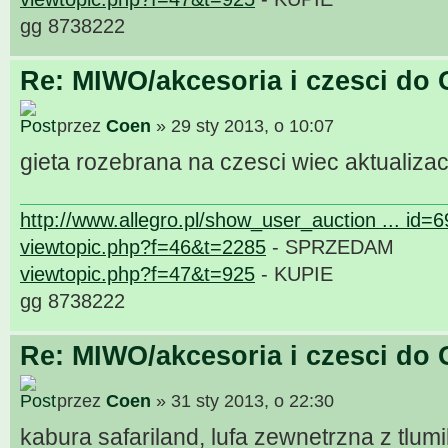
gg 8738222
Re: MIWO/akcesoria i czesci do 
przez
Coen
» 29 sty 2013, o 10:07
gieta rozebrana na czesci wiec aktualizac
http://www.allegro.pl/show_user_auction ... id=
viewtopic.php?f=46&t=2285
- SPRZEDAM
viewtopic.php?f=47&t=925
- KUPIE
gg 8738222
Re: MIWO/akcesoria i czesci do 
przez
Coen
» 31 sty 2013, o 22:30
kabura safariland, lufa zewnetrzna z tlu