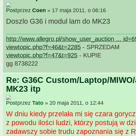
przez
Coen
» 17 maja 2011, o 06:16
Doszlo G36 i modul lam do MK23
http://www.allegro.pl/show_user_auction ... id=
viewtopic.php?f=46&t=2285
- SPRZEDAM
viewtopic.php?f=47&t=925
- KUPIE
gg 8738222
Re: G36C Custom/Laptop/MIWO/a
MK23 itp
przez
Tato
» 20 maja 2011, o 12:44
W dniu kiedy przelała mi się czara gorycz
z powodu ilości ludzi, którzy postują w d
zadawszy sobie trudu zapoznania się z