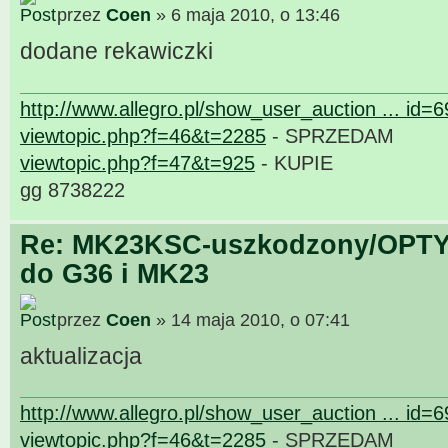
przez
Coen
» 6 maja 2010, o 13:46
dodane rekawiczki
http://www.allegro.pl/show_user_auction ... id=
viewtopic.php?f=46&t=2285
- SPRZEDAM
viewtopic.php?f=47&t=925
- KUPIE
gg 8738222
Re: MK23KSC-uszkodzony/OPTY
do G36 i MK23
przez
Coen
» 14 maja 2010, o 07:41
aktualizacja
http://www.allegro.pl/show_user_auction ... id=
viewtopic.php?f=46&t=2285
- SPRZEDAM