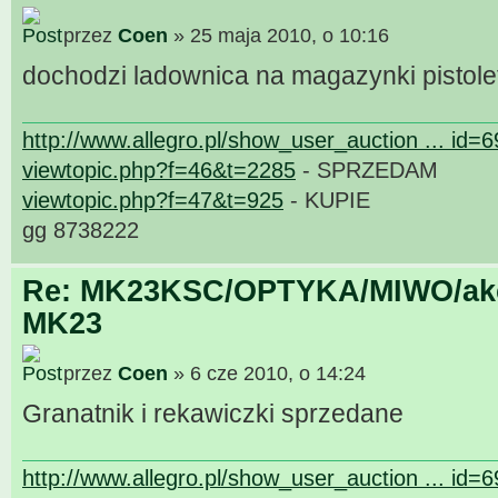
przez
Coen
» 25 maja 2010, o 10:16
dochodzi ladownica na magazynki pistol
http://www.allegro.pl/show_user_auction ... id=
viewtopic.php?f=46&t=2285
- SPRZEDAM
viewtopic.php?f=47&t=925
- KUPIE
gg 8738222
Re: MK23KSC/OPTYKA/MIWO/akce
MK23
przez
Coen
» 6 cze 2010, o 14:24
Granatnik i rekawiczki sprzedane
http://www.allegro.pl/show_user_auction ... id=