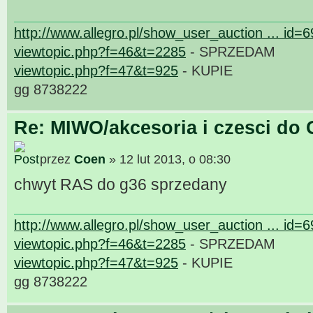
http://www.allegro.pl/show_user_auction ... id=
viewtopic.php?f=46&t=2285
- SPRZEDAM
viewtopic.php?f=47&t=925
- KUPIE
gg 8738222
Re: MIWO/akcesoria i czesci do 
przez
Coen
» 12 lut 2013, o 08:30
chwyt RAS do g36 sprzedany
http://www.allegro.pl/show_user_auction ... id=
viewtopic.php?f=46&t=2285
- SPRZEDAM
viewtopic.php?f=47&t=925
- KUPIE
gg 8738222