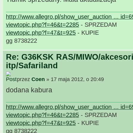
http://www.allegro.pl/show_user_auction ... id=
viewtopic.php?f=46&t=2285
- SPRZEDAM
viewtopic.php?f=47&t=925
- KUPIE
gg 8738222
Re: G36KSK RAS/MIWO/akcesori
itp/Safariland
przez
Coen
» 17 maja 2012, o 20:49
dodana kabura
http://www.allegro.pl/show_user_auction ... id=
viewtopic.php?f=46&t=2285
- SPRZEDAM
viewtopic.php?f=47&t=925
- KUPIE
gg 8738222