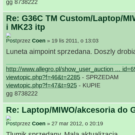
gg 8738222
Re: G36C TM Custom/Laptop/MI
i MK23 itp
przez
Coen
» 19 lis 2011, o 13:03
Luneta aimpoint sprzedana. Doszly drobi
http://www.allegro.pl/show_user_auction ... id=
viewtopic.php?f=46&t=2285
- SPRZEDAM
viewtopic.php?f=47&t=925
- KUPIE
gg 8738222
Re: Laptop/MIWO/akcesoria do G
przez
Coen
» 27 mar 2012, o 20:19
Tlumik sprzedany. Mala aktualizacja