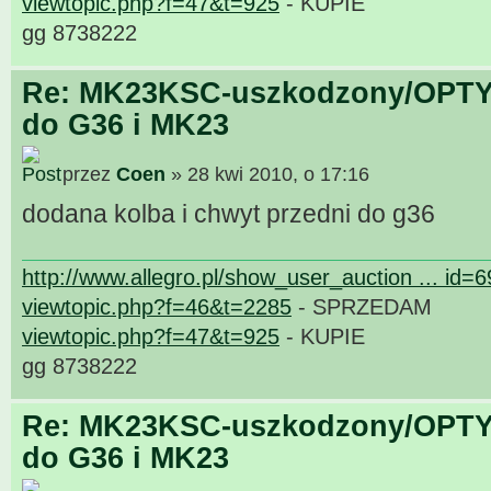
viewtopic.php?f=47&t=925
- KUPIE
gg 8738222
Re: MK23KSC-uszkodzony/OPTY
do G36 i MK23
przez
Coen
» 28 kwi 2010, o 17:16
dodana kolba i chwyt przedni do g36
http://www.allegro.pl/show_user_auction ... id=
viewtopic.php?f=46&t=2285
- SPRZEDAM
viewtopic.php?f=47&t=925
- KUPIE
gg 8738222
Re: MK23KSC-uszkodzony/OPTY
do G36 i MK23