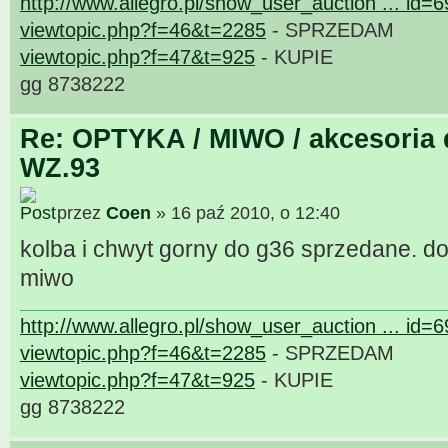
http://www.allegro.pl/show_user_auction ... id=
viewtopic.php?f=46&t=2285
- SPRZEDAM
viewtopic.php?f=47&t=925
- KUPIE
gg 8738222
Re: OPTYKA / MIWO / akcesoria 
WZ.93
przez
Coen
» 16 paź 2010, o 12:40
kolba i chwyt gorny do g36 sprzedane. 
miwo
http://www.allegro.pl/show_user_auction ... id=
viewtopic.php?f=46&t=2285
- SPRZEDAM
viewtopic.php?f=47&t=925
- KUPIE
gg 8738222