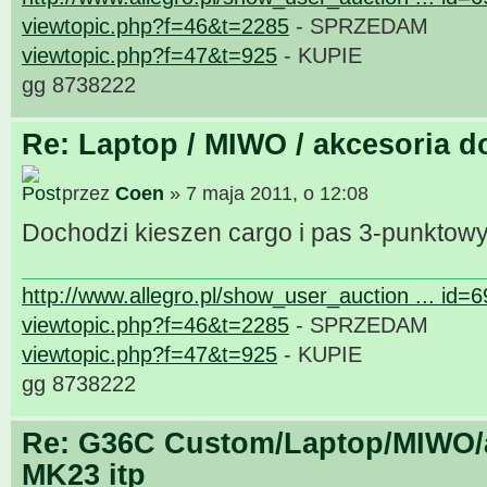
viewtopic.php?f=46&t=2285
- SPRZEDAM
viewtopic.php?f=47&t=925
- KUPIE
gg 8738222
Re: Laptop / MIWO / akcesoria d
przez
Coen
» 7 maja 2011, o 12:08
Dochodzi kieszen cargo i pas 3-punktow
http://www.allegro.pl/show_user_auction ... id=
viewtopic.php?f=46&t=2285
- SPRZEDAM
viewtopic.php?f=47&t=925
- KUPIE
gg 8738222
Re: G36C Custom/Laptop/MIWO/a
MK23 itp