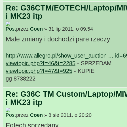
Re: G36CTM/EOTECH/Laptop/MIW
i MK23 itp
przez
Coen
» 31 lip 2011, o 09:54
Male zmiany i dochodzi pare rzeczy
http://www.allegro.pl/show_user_auction ... id=
viewtopic.php?f=46&t=2285
- SPRZEDAM
viewtopic.php?f=47&t=925
- KUPIE
gg 8738222
Re: G36C TM Custom/Laptop/MI
i MK23 itp
przez
Coen
» 8 sie 2011, o 20:20
Eotech sprzedany