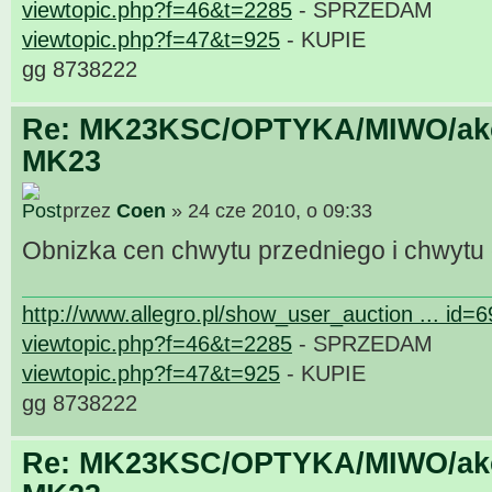
viewtopic.php?f=46&t=2285
- SPRZEDAM
viewtopic.php?f=47&t=925
- KUPIE
gg 8738222
Re: MK23KSC/OPTYKA/MIWO/akce
MK23
przez
Coen
» 24 cze 2010, o 09:33
Obnizka cen chwytu przedniego i chwytu
http://www.allegro.pl/show_user_auction ... id=
viewtopic.php?f=46&t=2285
- SPRZEDAM
viewtopic.php?f=47&t=925
- KUPIE
gg 8738222
Re: MK23KSC/OPTYKA/MIWO/akce