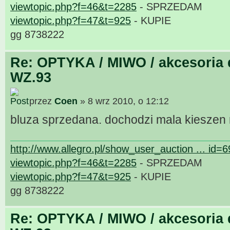
viewtopic.php?f=46&t=2285
- SPRZEDAM
viewtopic.php?f=47&t=925
- KUPIE
gg 8738222
Re: OPTYKA / MIWO / akcesoria 
WZ.93
przez
Coen
» 8 wrz 2010, o 12:12
bluza sprzedana. dochodzi mala kieszen
http://www.allegro.pl/show_user_auction ... id=
viewtopic.php?f=46&t=2285
- SPRZEDAM
viewtopic.php?f=47&t=925
- KUPIE
gg 8738222
Re: OPTYKA / MIWO / akcesoria 