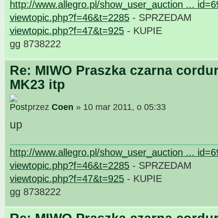
http://www.allegro.pl/show_user_auction ... id=
viewtopic.php?f=46&t=2285
- SPRZEDAM
viewtopic.php?f=47&t=925
- KUPIE
gg 8738222
Re: MIWO Praszka czarna cordur
MK23 itp
przez
Coen
» 10 mar 2011, o 05:33
up
http://www.allegro.pl/show_user_auction ... id=
viewtopic.php?f=46&t=2285
- SPRZEDAM
viewtopic.php?f=47&t=925
- KUPIE
gg 8738222