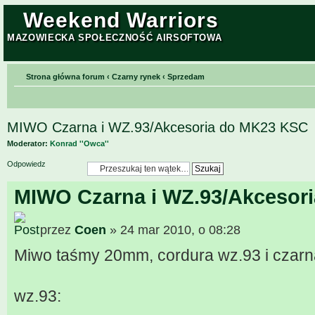
Weekend Warriors
MAZOWIECKA SPOŁECZNOŚĆ AIRSOFTOWA
Strona główna forum
‹
Czarny rynek
‹
Sprzedam
MIWO Czarna i WZ.93/Akcesoria do MK23 KSC
Moderator:
Konrad ''Owca''
Odpowiedz
MIWO Czarna i WZ.93/Akcesor
przez
Coen
» 24 mar 2010, o 08:28
Miwo taśmy 20mm, cordura wz.93 i czarn
wz.93: