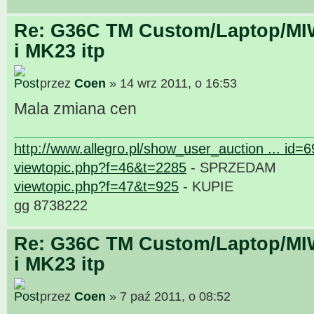
Re: G36C TM Custom/Laptop/MI
i MK23 itp
przez
Coen
» 14 wrz 2011, o 16:53
Mala zmiana cen
http://www.allegro.pl/show_user_auction ... id=
viewtopic.php?f=46&t=2285
- SPRZEDAM
viewtopic.php?f=47&t=925
- KUPIE
gg 8738222
Re: G36C TM Custom/Laptop/MI
i MK23 itp
przez
Coen
» 7 paź 2011, o 08:52