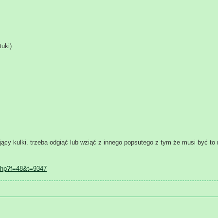
uki)
y kulki. trzeba odgiąć lub wziąć z innego popsutego z tym że musi być to 
php?f=48&t=9347