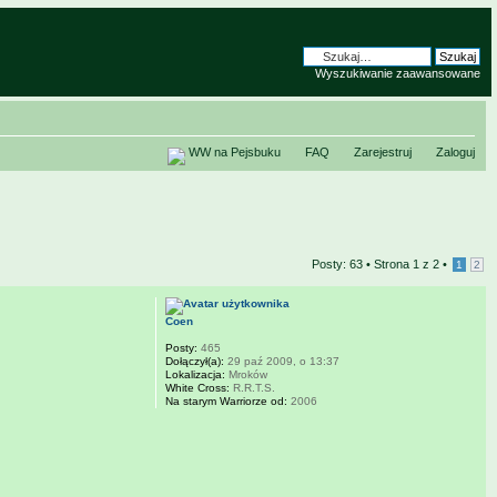
Wyszukiwanie zaawansowane
WW na Pejsbuku
FAQ
Zarejestruj
Zaloguj
Posty: 63 •
Strona
1
z
2
•
1
2
Coen
Posty:
465
Dołączył(a):
29 paź 2009, o 13:37
Lokalizacja:
Mroków
White Cross:
R.R.T.S.
Na starym Warriorze od:
2006