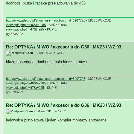
dochodzi bluza i raczka przeladowania do g36
http://www.allegro.pl/show_user_auction ... id=6907726
- MOJE AUKCJE
viewtopic.php?f=46&t=2285
- SPRZEDAM
viewtopic.php?f=47&t=925
- KUPIE
gg 8738222
Re: OPTYKA / MIWO / akcesoria do G36 i MK23 / WZ.93
przez
Coen
» 8 wrz 2010, o 12:12
bluza sprzedana. dochodzi mala kieszen miwo
http://www.allegro.pl/show_user_auction ... id=6907726
- MOJE AUKCJE
viewtopic.php?f=46&t=2285
- SPRZEDAM
viewtopic.php?f=47&t=925
- KUPIE
gg 8738222
Re: OPTYKA / MIWO / akcesoria do G36 i MK23 / WZ.93
przez
Coen
» 20 wrz 2010, o 19:32
ladownica pistoletowa i jeden komplet montazy sprzedane