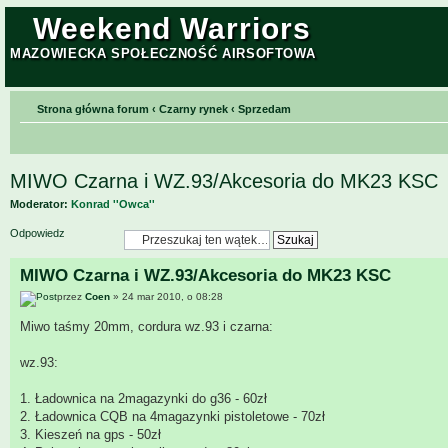
Weekend Warriors
MAZOWIECKA SPOŁECZNOŚĆ AIRSOFTOWA
Strona główna forum
‹
Czarny rynek
‹
Sprzedam
MIWO Czarna i WZ.93/Akcesoria do MK23 KSC
Moderator:
Konrad ''Owca''
Odpowiedz
MIWO Czarna i WZ.93/Akcesoria do MK23 KSC
przez
Coen
» 24 mar 2010, o 08:28
Miwo taśmy 20mm, cordura wz.93 i czarna:
wz.93:
1. Ładownica na 2magazynki do g36 - 60zł
2. Ładownica CQB na 4magazynki pistoletowe - 70zł
3. Kieszeń na gps - 50zł