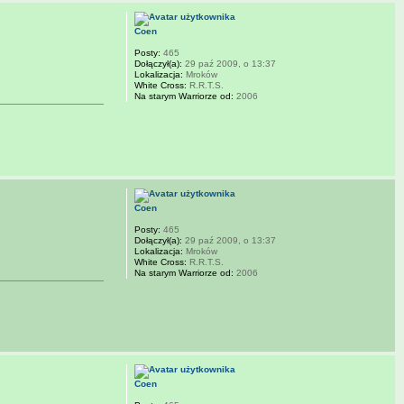
Coen
Posty:
465
Dołączył(a):
29 paź 2009, o 13:37
Lokalizacja:
Mroków
White Cross:
R.R.T.S.
Na starym Warriorze od:
2006
Coen
Posty:
465
Dołączył(a):
29 paź 2009, o 13:37
Lokalizacja:
Mroków
White Cross:
R.R.T.S.
Na starym Warriorze od:
2006
Coen