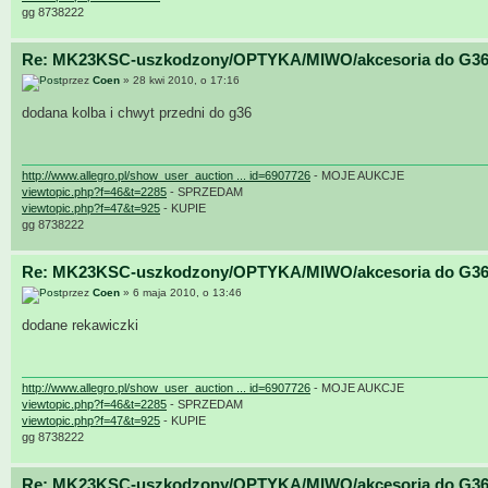
gg 8738222
Re: MK23KSC-uszkodzony/OPTYKA/MIWO/akcesoria do G36
przez
Coen
» 28 kwi 2010, o 17:16
dodana kolba i chwyt przedni do g36
http://www.allegro.pl/show_user_auction ... id=6907726
- MOJE AUKCJE
viewtopic.php?f=46&t=2285
- SPRZEDAM
viewtopic.php?f=47&t=925
- KUPIE
gg 8738222
Re: MK23KSC-uszkodzony/OPTYKA/MIWO/akcesoria do G36
przez
Coen
» 6 maja 2010, o 13:46
dodane rekawiczki
http://www.allegro.pl/show_user_auction ... id=6907726
- MOJE AUKCJE
viewtopic.php?f=46&t=2285
- SPRZEDAM
viewtopic.php?f=47&t=925
- KUPIE
gg 8738222
Re: MK23KSC-uszkodzony/OPTYKA/MIWO/akcesoria do G36