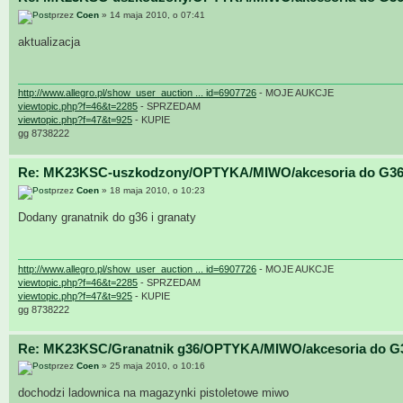
przez
Coen
» 14 maja 2010, o 07:41
aktualizacja
http://www.allegro.pl/show_user_auction ... id=6907726
- MOJE AUKCJE
viewtopic.php?f=46&t=2285
- SPRZEDAM
viewtopic.php?f=47&t=925
- KUPIE
gg 8738222
Re: MK23KSC-uszkodzony/OPTYKA/MIWO/akcesoria do G36
przez
Coen
» 18 maja 2010, o 10:23
Dodany granatnik do g36 i granaty
http://www.allegro.pl/show_user_auction ... id=6907726
- MOJE AUKCJE
viewtopic.php?f=46&t=2285
- SPRZEDAM
viewtopic.php?f=47&t=925
- KUPIE
gg 8738222
Re: MK23KSC/Granatnik g36/OPTYKA/MIWO/akcesoria do G
przez
Coen
» 25 maja 2010, o 10:16
dochodzi ladownica na magazynki pistoletowe miwo