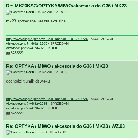
Re: MK23KSC/OPTYKA/MIWO/akcesoria do G36 i MK23
przez
Coen
» 19 sie 2010, o 15:08
mk23 sprzedane. reszta aktualna
http://www.allegro.pl/show_user_auction ... id=6907726
- MOJE AUKCJE
viewtopic.php?f=46&t=2285
- SPRZEDAM
viewtopic.php?f=47&t=925
- KUPIE
gg 8738222
Re: OPTYKA / MIWO / akcesoria do G36 i MK23
przez
Coen
» 25 sie 2010, o 10:02
dochodzi tlumik dzwieku
http://www.allegro.pl/show_user_auction ... id=6907726
- MOJE AUKCJE
viewtopic.php?f=46&t=2285
- SPRZEDAM
viewtopic.php?f=47&t=925
- KUPIE
gg 8738222
Re: OPTYKA / MIWO / akcesoria do G36 i MK23 / WZ.93
przez
Coen
» 3 wrz 2010, o 07:49