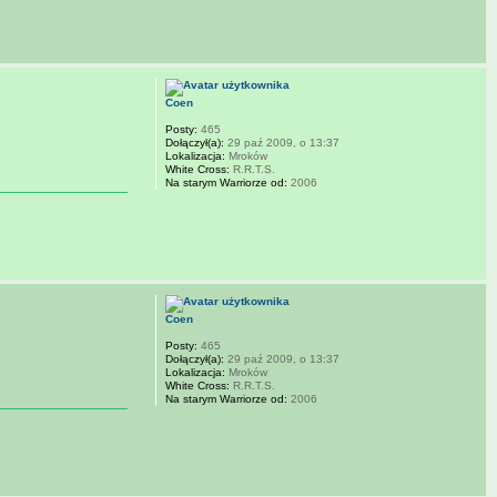
Coen
Posty:
465
Dołączył(a):
29 paź 2009, o 13:37
Lokalizacja:
Mroków
White Cross:
R.R.T.S.
Na starym Warriorze od:
2006
Coen
Posty:
465
Dołączył(a):
29 paź 2009, o 13:37
Lokalizacja:
Mroków
White Cross:
R.R.T.S.
Na starym Warriorze od:
2006