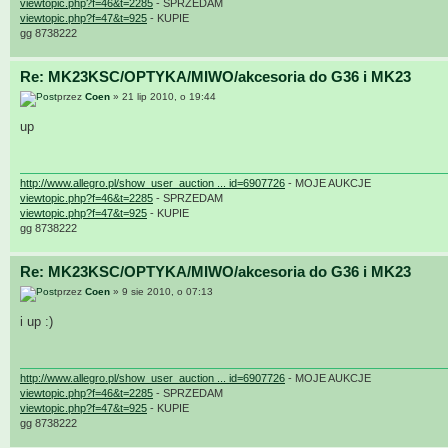
viewtopic.php?f=46&t=2285
- SPRZEDAM
viewtopic.php?f=47&t=925
- KUPIE
gg 8738222
Re: MK23KSC/OPTYKA/MIWO/akcesoria do G36 i MK23
przez
Coen
» 21 lip 2010, o 19:44
up
http://www.allegro.pl/show_user_auction ... id=6907726
- MOJE AUKCJE
viewtopic.php?f=46&t=2285
- SPRZEDAM
viewtopic.php?f=47&t=925
- KUPIE
gg 8738222
Re: MK23KSC/OPTYKA/MIWO/akcesoria do G36 i MK23
przez
Coen
» 9 sie 2010, o 07:13
i up :)
http://www.allegro.pl/show_user_auction ... id=6907726
- MOJE AUKCJE
viewtopic.php?f=46&t=2285
- SPRZEDAM
viewtopic.php?f=47&t=925
- KUPIE
gg 8738222