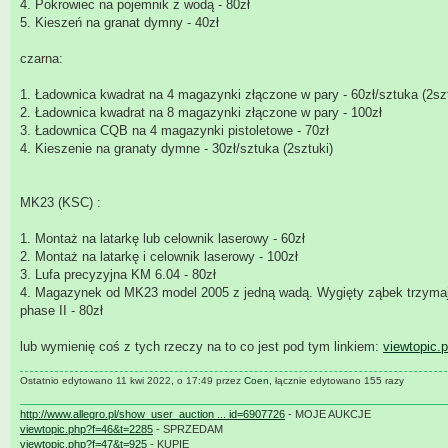
4. Pokrowiec na pojemnik z wodą - 80zł
5. Kieszeń na granat dymny - 40zł
czarna:
1. Ładownica kwadrat na 4 magazynki złączone w pary - 60zł/sztuka (2szt
2. Ładownica kwadrat na 8 magazynki złączone w pary - 100zł
3. Ładownica CQB na 4 magazynki pistoletowe - 70zł
4. Kieszenie na granaty dymne - 30zł/sztuka (2sztuki)
MK23 (KSC) :
1. Montaż na latarkę lub celownik laserowy - 60zł
2. Montaż na latarkę i celownik laserowy - 100zł
3. Lufa precyzyjna KM 6.04 - 80zł
4. Magazynek od MK23 model 2005 z jedną wadą. Wygięty ząbek trzymając
phase II - 80zł
lub wymienię coś z tych rzeczy na to co jest pod tym linkiem:
viewtopic.
Ostatnio edytowano 11 kwi 2022, o 17:49 przez
Coen
, łącznie edytowano 155 razy
http://www.allegro.pl/show_user_auction ... id=6907726
- MOJE AUKCJE
viewtopic.php?f=46&t=2285
- SPRZEDAM
viewtopic.php?f=47&t=925
- KUPIE