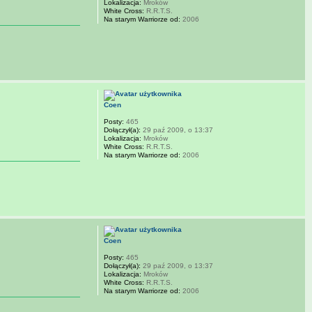
Lokalizacja:
Mroków
White Cross:
R.R.T.S.
Na starym Warriorze od:
2006
Coen
Posty:
465
Dołączył(a):
29 paź 2009, o 13:37
Lokalizacja:
Mroków
White Cross:
R.R.T.S.
Na starym Warriorze od:
2006
Coen
Posty:
465
Dołączył(a):
29 paź 2009, o 13:37
Lokalizacja:
Mroków
White Cross:
R.R.T.S.
Na starym Warriorze od:
2006