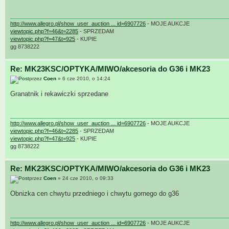
http://www.allegro.pl/show_user_auction ... id=6907726
- MOJE AUKCJE
viewtopic.php?f=46&t=2285
- SPRZEDAM
viewtopic.php?f=47&t=925
- KUPIE
gg 8738222
Re: MK23KSC/OPTYKA/MIWO/akcesoria do G36 i MK23
przez
Coen
» 6 cze 2010, o 14:24
Granatnik i rekawiczki sprzedane
http://www.allegro.pl/show_user_auction ... id=6907726
- MOJE AUKCJE
viewtopic.php?f=46&t=2285
- SPRZEDAM
viewtopic.php?f=47&t=925
- KUPIE
gg 8738222
Re: MK23KSC/OPTYKA/MIWO/akcesoria do G36 i MK23
przez
Coen
» 24 cze 2010, o 09:33
Obnizka cen chwytu przedniego i chwytu gornego do g36
http://www.allegro.pl/show_user_auction ... id=6907726
- MOJE AUKCJE