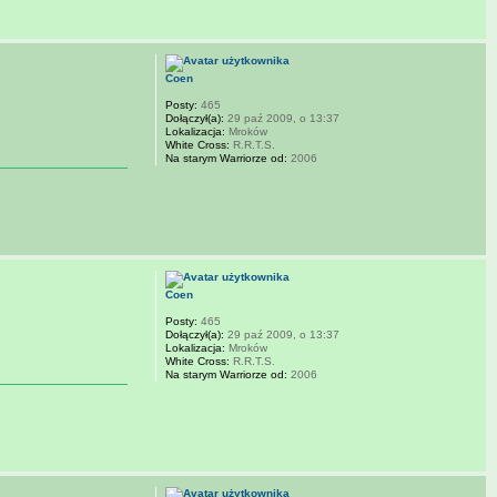
Coen
Posty:
465
Dołączył(a):
29 paź 2009, o 13:37
Lokalizacja:
Mroków
White Cross:
R.R.T.S.
Na starym Warriorze od:
2006
Coen
Posty:
465
Dołączył(a):
29 paź 2009, o 13:37
Lokalizacja:
Mroków
White Cross:
R.R.T.S.
Na starym Warriorze od:
2006