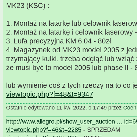
MK23 (KSC) :
1. Montaż na latarkę lub celownik laserow
2. Montaż na latarkę i celownik laserowy 
3. Lufa precyzyjna KM 6.04 - 80zł
4. Magazynek od MK23 model 2005 z jed
trzymający kulki. trzeba odgiąć lub wzią
że musi być to model 2005 lub phase II - 
lub wymienię coś z tych rzeczy na to co je
viewtopic.php?f=48&t=9347
Ostatnio edytowano 11 kwi 2022, o 17:49 przez
Coen
http://www.allegro.pl/show_user_auction ... id=
viewtopic.php?f=46&t=2285
- SPRZEDAM