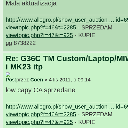
Mala aktualizacja
http://www.allegro.pl/show_user_auction ... id=
viewtopic.php?f=46&t=2285
- SPRZEDAM
viewtopic.php?f=47&t=925
- KUPIE
gg 8738222
Re: G36C TM Custom/Laptop/MI
i MK23 itp
przez
Coen
» 4 lis 2011, o 09:14
low capy CA sprzedane
http://www.allegro.pl/show_user_auction ... id=
viewtopic.php?f=46&t=2285
- SPRZEDAM
viewtopic.php?f=47&t=925
- KUPIE