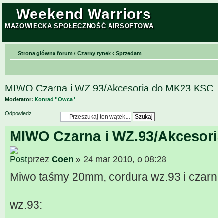
Weekend Warriors
MAZOWIECKA SPOŁECZNOŚĆ AIRSOFTOWA
Strona główna forum
‹
Czarny rynek
‹
Sprzedam
MIWO Czarna i WZ.93/Akcesoria do MK23 KSC
Moderator:
Konrad ''Owca''
Odpowiedz
MIWO Czarna i WZ.93/Akcesor
przez
Coen
» 24 mar 2010, o 08:28
Miwo taśmy 20mm, cordura wz.93 i czarn
wz.93: