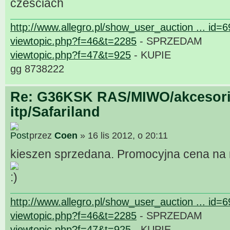
czesciach
http://www.allegro.pl/show_user_auction ... id=
viewtopic.php?f=46&t=2285
- SPRZEDAM
viewtopic.php?f=47&t=925
- KUPIE
gg 8738222
Re: G36KSK RAS/MIWO/akcesori
itp/Safariland
przez
Coen
» 16 lis 2012, o 20:11
kieszen sprzedana. Promocyjna cena na r
http://www.allegro.pl/show_user_auction ... id=
viewtopic.php?f=46&t=2285
- SPRZEDAM
viewtopic.php?f=47&t=925
- KUPIE