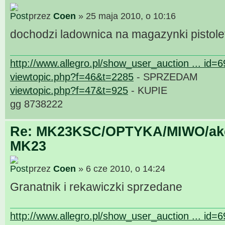
przez
Coen
» 25 maja 2010, o 10:16
dochodzi ladownica na magazynki pistol
http://www.allegro.pl/show_user_auction ... id=
viewtopic.php?f=46&t=2285
- SPRZEDAM
viewtopic.php?f=47&t=925
- KUPIE
gg 8738222
Re: MK23KSC/OPTYKA/MIWO/akce
MK23
przez
Coen
» 6 cze 2010, o 14:24
Granatnik i rekawiczki sprzedane
http://www.allegro.pl/show_user_auction ... id=