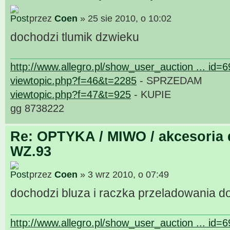
przez
Coen
» 25 sie 2010, o 10:02
dochodzi tlumik dzwieku
http://www.allegro.pl/show_user_auction ... id=
viewtopic.php?f=46&t=2285
- SPRZEDAM
viewtopic.php?f=47&t=925
- KUPIE
gg 8738222
Re: OPTYKA / MIWO / akcesoria 
WZ.93
przez
Coen
» 3 wrz 2010, o 07:49
dochodzi bluza i raczka przeladowania d
http://www.allegro.pl/show_user_auction ... id=