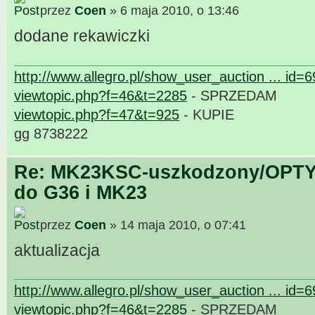
przez
Coen
» 6 maja 2010, o 13:46
dodane rekawiczki
http://www.allegro.pl/show_user_auction ... id=
viewtopic.php?f=46&t=2285
- SPRZEDAM
viewtopic.php?f=47&t=925
- KUPIE
gg 8738222
Re: MK23KSC-uszkodzony/OPTY
do G36 i MK23
przez
Coen
» 14 maja 2010, o 07:41
aktualizacja
http://www.allegro.pl/show_user_auction ... id=
viewtopic.php?f=46&t=2285
- SPRZEDAM