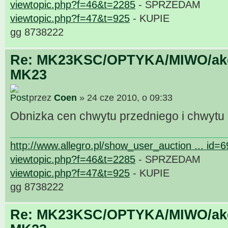
viewtopic.php?f=46&t=2285
- SPRZEDAM
viewtopic.php?f=47&t=925
- KUPIE
gg 8738222
Re: MK23KSC/OPTYKA/MIWO/akce
MK23
przez
Coen
» 24 cze 2010, o 09:33
Obnizka cen chwytu przedniego i chwytu
http://www.allegro.pl/show_user_auction ... id=
viewtopic.php?f=46&t=2285
- SPRZEDAM
viewtopic.php?f=47&t=925
- KUPIE
gg 8738222
Re: MK23KSC/OPTYKA/MIWO/akce