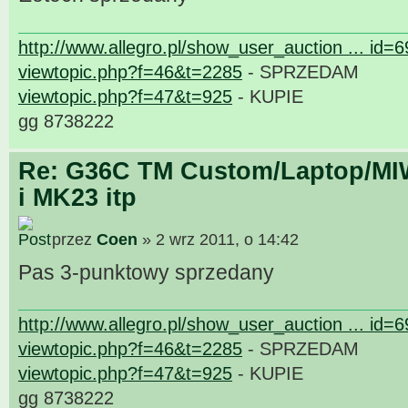
http://www.allegro.pl/show_user_auction ... id=
viewtopic.php?f=46&t=2285
- SPRZEDAM
viewtopic.php?f=47&t=925
- KUPIE
gg 8738222
Re: G36C TM Custom/Laptop/MI
i MK23 itp
przez
Coen
» 2 wrz 2011, o 14:42
Pas 3-punktowy sprzedany
http://www.allegro.pl/show_user_auction ... id=
viewtopic.php?f=46&t=2285
- SPRZEDAM
viewtopic.php?f=47&t=925
- KUPIE
gg 8738222