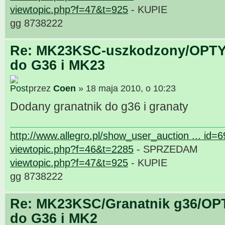
viewtopic.php?f=47&t=925
- KUPIE
gg 8738222
Re: MK23KSC-uszkodzony/OPTY
do G36 i MK23
przez
Coen
» 18 maja 2010, o 10:23
Dodany granatnik do g36 i granaty
http://www.allegro.pl/show_user_auction ... id=
viewtopic.php?f=46&t=2285
- SPRZEDAM
viewtopic.php?f=47&t=925
- KUPIE
gg 8738222
Re: MK23KSC/Granatnik g36/OP
do G36 i MK2