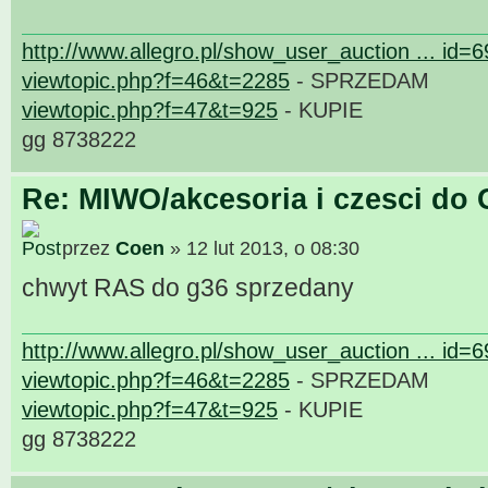
http://www.allegro.pl/show_user_auction ... id=
viewtopic.php?f=46&t=2285
- SPRZEDAM
viewtopic.php?f=47&t=925
- KUPIE
gg 8738222
Re: MIWO/akcesoria i czesci do 
przez
Coen
» 12 lut 2013, o 08:30
chwyt RAS do g36 sprzedany
http://www.allegro.pl/show_user_auction ... id=
viewtopic.php?f=46&t=2285
- SPRZEDAM
viewtopic.php?f=47&t=925
- KUPIE
gg 8738222