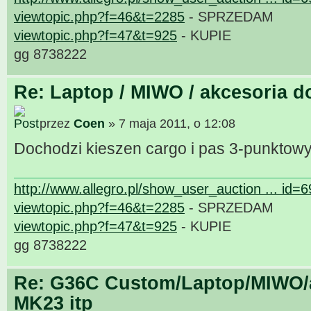
viewtopic.php?f=46&t=2285
- SPRZEDAM
viewtopic.php?f=47&t=925
- KUPIE
gg 8738222
Re: Laptop / MIWO / akcesoria d
przez
Coen
» 7 maja 2011, o 12:08
Dochodzi kieszen cargo i pas 3-punktow
http://www.allegro.pl/show_user_auction ... id=
viewtopic.php?f=46&t=2285
- SPRZEDAM
viewtopic.php?f=47&t=925
- KUPIE
gg 8738222
Re: G36C Custom/Laptop/MIWO/a
MK23 itp