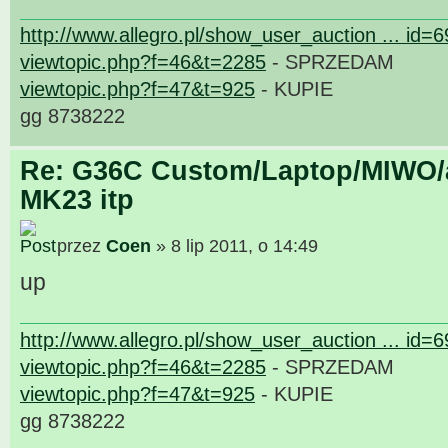
http://www.allegro.pl/show_user_auction ... id=
viewtopic.php?f=46&t=2285
- SPRZEDAM
viewtopic.php?f=47&t=925
- KUPIE
gg 8738222
Re: G36C Custom/Laptop/MIWO/a
MK23 itp
przez
Coen
» 8 lip 2011, o 14:49
up
http://www.allegro.pl/show_user_auction ... id=
viewtopic.php?f=46&t=2285
- SPRZEDAM
viewtopic.php?f=47&t=925
- KUPIE
gg 8738222