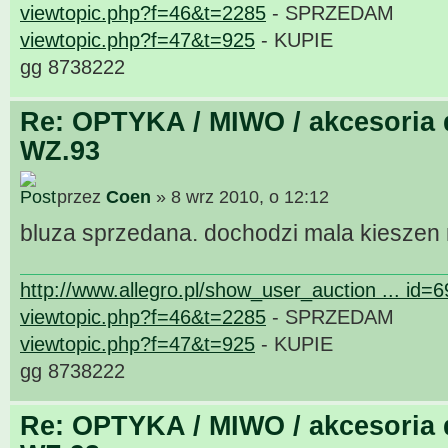
viewtopic.php?f=46&t=2285
- SPRZEDAM
viewtopic.php?f=47&t=925
- KUPIE
gg 8738222
Re: OPTYKA / MIWO / akcesoria 
WZ.93
przez
Coen
» 8 wrz 2010, o 12:12
bluza sprzedana. dochodzi mala kieszen
http://www.allegro.pl/show_user_auction ... id=
viewtopic.php?f=46&t=2285
- SPRZEDAM
viewtopic.php?f=47&t=925
- KUPIE
gg 8738222
Re: OPTYKA / MIWO / akcesoria 