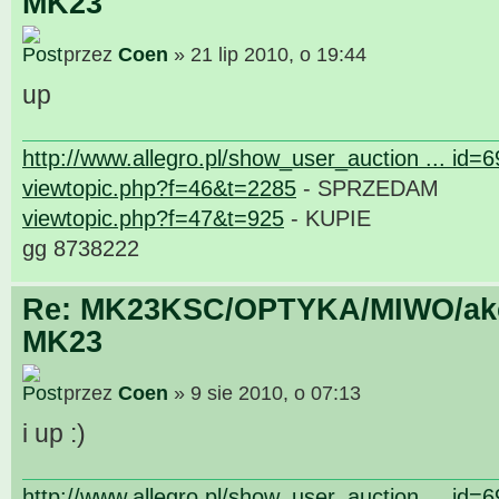
MK23
przez
Coen
» 21 lip 2010, o 19:44
up
http://www.allegro.pl/show_user_auction ... id=
viewtopic.php?f=46&t=2285
- SPRZEDAM
viewtopic.php?f=47&t=925
- KUPIE
gg 8738222
Re: MK23KSC/OPTYKA/MIWO/akce
MK23
przez
Coen
» 9 sie 2010, o 07:13
i up :)
http://www.allegro.pl/show_user_auction ... id=