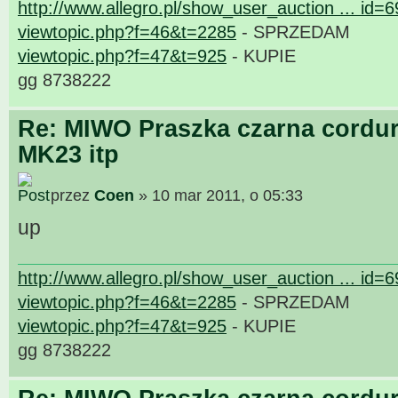
http://www.allegro.pl/show_user_auction ... id=
viewtopic.php?f=46&t=2285
- SPRZEDAM
viewtopic.php?f=47&t=925
- KUPIE
gg 8738222
Re: MIWO Praszka czarna cordur
MK23 itp
przez
Coen
» 10 mar 2011, o 05:33
up
http://www.allegro.pl/show_user_auction ... id=
viewtopic.php?f=46&t=2285
- SPRZEDAM
viewtopic.php?f=47&t=925
- KUPIE
gg 8738222