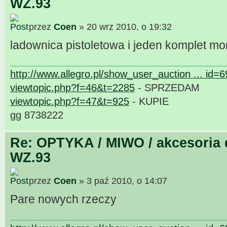
WZ.93
przez
Coen
» 20 wrz 2010, o 19:32
ladownica pistoletowa i jeden komplet m
http://www.allegro.pl/show_user_auction ... id=
viewtopic.php?f=46&t=2285
- SPRZEDAM
viewtopic.php?f=47&t=925
- KUPIE
gg 8738222
Re: OPTYKA / MIWO / akcesoria 
WZ.93
przez
Coen
» 3 paź 2010, o 14:07
Pare nowych rzeczy