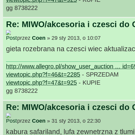
gg 8738222
Re: MIWO/akcesoria i czesci do 
przez
Coen
» 29 sty 2013, o 10:07
gieta rozebrana na czesci wiec aktualizac
http://www.allegro.pl/show_user_auction ... id=
viewtopic.php?f=46&t=2285
- SPRZEDAM
viewtopic.php?f=47&t=925
- KUPIE
gg 8738222
Re: MIWO/akcesoria i czesci do 
przez
Coen
» 31 sty 2013, o 22:30
kabura safariland, lufa zewnetrzna z tlu