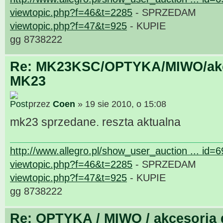
viewtopic.php?f=46&t=2285
- SPRZEDAM
viewtopic.php?f=47&t=925
- KUPIE
gg 8738222
Re: MK23KSC/OPTYKA/MIWO/akce
MK23
przez
Coen
» 19 sie 2010, o 15:08
mk23 sprzedane. reszta aktualna
http://www.allegro.pl/show_user_auction ... id=
viewtopic.php?f=46&t=2285
- SPRZEDAM
viewtopic.php?f=47&t=925
- KUPIE
gg 8738222
Re: OPTYKA / MIWO / akcesoria 