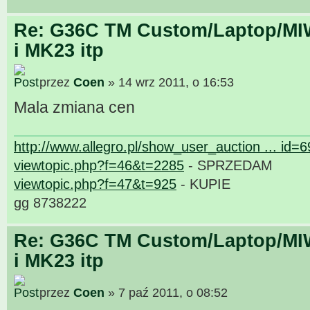
Re: G36C TM Custom/Laptop/MI
i MK23 itp
przez
Coen
» 14 wrz 2011, o 16:53
Mala zmiana cen
http://www.allegro.pl/show_user_auction ... id=
viewtopic.php?f=46&t=2285
- SPRZEDAM
viewtopic.php?f=47&t=925
- KUPIE
gg 8738222
Re: G36C TM Custom/Laptop/MI
i MK23 itp
przez
Coen
» 7 paź 2011, o 08:52