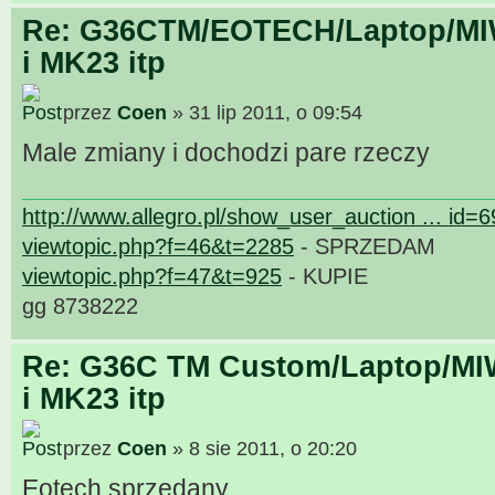
Re: G36CTM/EOTECH/Laptop/MIW
i MK23 itp
przez
Coen
» 31 lip 2011, o 09:54
Male zmiany i dochodzi pare rzeczy
http://www.allegro.pl/show_user_auction ... id=
viewtopic.php?f=46&t=2285
- SPRZEDAM
viewtopic.php?f=47&t=925
- KUPIE
gg 8738222
Re: G36C TM Custom/Laptop/MI
i MK23 itp
przez
Coen
» 8 sie 2011, o 20:20
Eotech sprzedany