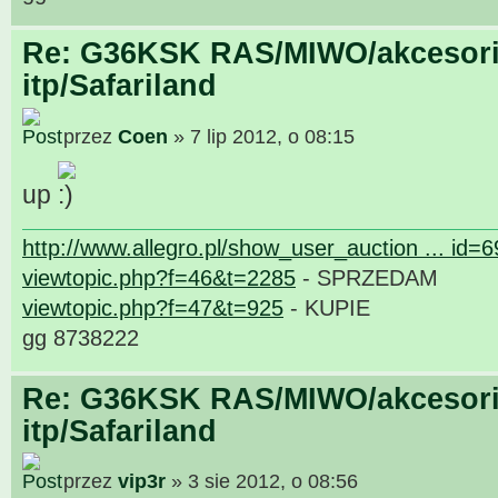
Re: G36KSK RAS/MIWO/akcesori
itp/Safariland
przez
Coen
» 7 lip 2012, o 08:15
up
http://www.allegro.pl/show_user_auction ... id=
viewtopic.php?f=46&t=2285
- SPRZEDAM
viewtopic.php?f=47&t=925
- KUPIE
gg 8738222
Re: G36KSK RAS/MIWO/akcesori
itp/Safariland
przez
vip3r
» 3 sie 2012, o 08:56