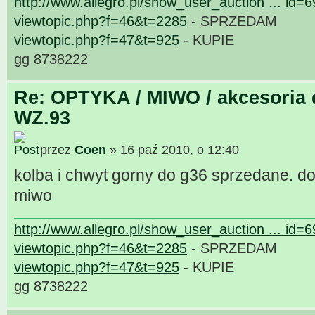
http://www.allegro.pl/show_user_auction ... id=
viewtopic.php?f=46&t=2285
- SPRZEDAM
viewtopic.php?f=47&t=925
- KUPIE
gg 8738222
Re: OPTYKA / MIWO / akcesoria 
WZ.93
przez
Coen
» 16 paź 2010, o 12:40
kolba i chwyt gorny do g36 sprzedane. 
miwo
http://www.allegro.pl/show_user_auction ... id=
viewtopic.php?f=46&t=2285
- SPRZEDAM
viewtopic.php?f=47&t=925
- KUPIE
gg 8738222