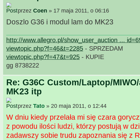
przez
Coen
» 17 maja 2011, o 06:16
Doszlo G36 i modul lam do MK23
http://www.allegro.pl/show_user_auction ... id=
viewtopic.php?f=46&t=2285
- SPRZEDAM
viewtopic.php?f=47&t=925
- KUPIE
gg 8738222
Re: G36C Custom/Laptop/MIWO/a
MK23 itp
przez
Tato
» 20 maja 2011, o 12:44
W dniu kiedy przelała mi się czara gorycz
z powodu ilości ludzi, którzy postują w d
zadawszy sobie trudu zapoznania się z