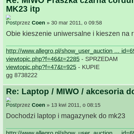
Re: MIWO Praszka czarna cordur
MK23 itp
przez
Coen
» 30 mar 2011, o 09:58
Obie kieszenie uniwersalne i kieszen na 
http://www.allegro.pl/show_user_auction ... id=
viewtopic.php?f=46&t=2285
- SPRZEDAM
viewtopic.php?f=47&t=925
- KUPIE
gg 8738222
Re: Laptop / MIWO / akcesoria d
przez
Coen
» 13 kwi 2011, o 08:15
Dochodzi laptop i magazynek do mk23
http://www.allegro.pl/show_user_auction ... id=