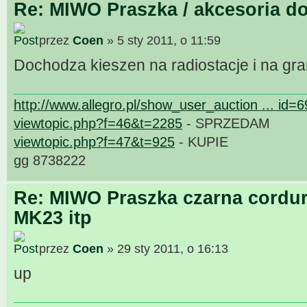
Re: MIWO Praszka / akcesoria do
przez
Coen
» 5 sty 2011, o 11:59
Dochodza kieszen na radiostacje i na gr
http://www.allegro.pl/show_user_auction ... id=
viewtopic.php?f=46&t=2285
- SPRZEDAM
viewtopic.php?f=47&t=925
- KUPIE
gg 8738222
Re: MIWO Praszka czarna cordur
MK23 itp
przez
Coen
» 29 sty 2011, o 16:13
up