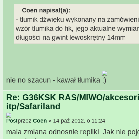
Coen napisał(a):
- tłumik dźwięku wykonany na zamówienie
wzór tłumika do hk, jego aktualne wymia
długości na gwint lewoskrętny 14mm
nie no szacun - kawał tłumika
Re: G36KSK RAS/MIWO/akcesori
itp/Safariland
przez
Coen
» 14 paź 2012, o 11:24
mala zmiana odnosnie repliki. Jak nie poj