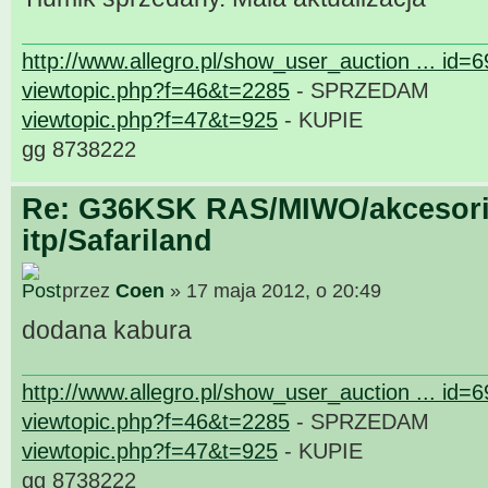
http://www.allegro.pl/show_user_auction ... id=
viewtopic.php?f=46&t=2285
- SPRZEDAM
viewtopic.php?f=47&t=925
- KUPIE
gg 8738222
Re: G36KSK RAS/MIWO/akcesori
itp/Safariland
przez
Coen
» 17 maja 2012, o 20:49
dodana kabura
http://www.allegro.pl/show_user_auction ... id=
viewtopic.php?f=46&t=2285
- SPRZEDAM
viewtopic.php?f=47&t=925
- KUPIE
gg 8738222