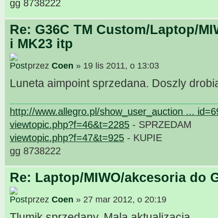
gg 8738222
Re: G36C TM Custom/Laptop/MI
i MK23 itp
przez
Coen
» 19 lis 2011, o 13:03
Luneta aimpoint sprzedana. Doszly drobi
http://www.allegro.pl/show_user_auction ... id=
viewtopic.php?f=46&t=2285
- SPRZEDAM
viewtopic.php?f=47&t=925
- KUPIE
gg 8738222
Re: Laptop/MIWO/akcesoria do G
przez
Coen
» 27 mar 2012, o 20:19
Tlumik sprzedany. Mala aktualizacja