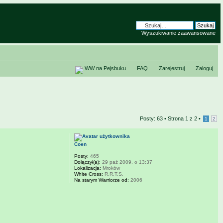
Wyszukiwanie zaawansowane
WW na Pejsbuku
FAQ
Zarejestruj
Zaloguj
Posty: 63 •
Strona
1
z
2
•
1
2
Coen
Posty:
465
Dołączył(a):
29 paź 2009, o 13:37
Lokalizacja:
Mroków
White Cross:
R.R.T.S.
Na starym Warriorze od:
2006