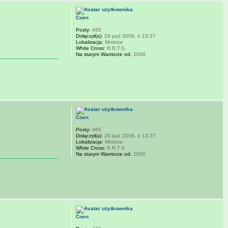
Coen
Posty:
465
Dołączył(a):
29 paź 2009, o 13:37
Lokalizacja:
Mroków
White Cross:
R.R.T.S.
Na starym Warriorze od:
2006
Coen
Posty:
465
Dołączył(a):
29 paź 2009, o 13:37
Lokalizacja:
Mroków
White Cross:
R.R.T.S.
Na starym Warriorze od:
2006
Coen