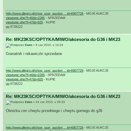
http://www.allegro.pl/show_user_auction ... id=6907726
- MOJE AUKCJE
viewtopic.php?f=46&t=2285
- SPRZEDAM
viewtopic.php?f=47&t=925
- KUPIE
gg 8738222
Re: MK23KSC/OPTYKA/MIWO/akcesoria do G36 i MK23
przez
Coen
» 6 cze 2010, o 14:24
Granatnik i rekawiczki sprzedane
http://www.allegro.pl/show_user_auction ... id=6907726
- MOJE AUKCJE
viewtopic.php?f=46&t=2285
- SPRZEDAM
viewtopic.php?f=47&t=925
- KUPIE
gg 8738222
Re: MK23KSC/OPTYKA/MIWO/akcesoria do G36 i MK23
przez
Coen
» 24 cze 2010, o 09:33
Obnizka cen chwytu przedniego i chwytu gornego do g36
http://www.allegro.pl/show_user_auction ... id=6907726
- MOJE AUKCJE