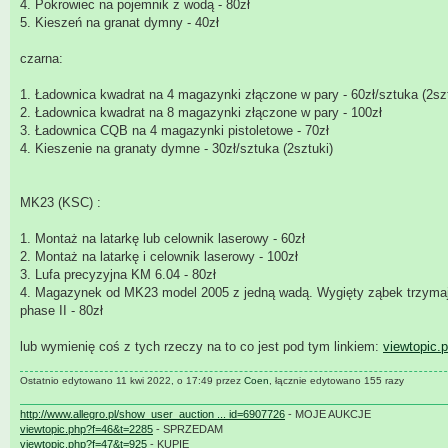
4. Pokrowiec na pojemnik z wodą - 80zł
5. Kieszeń na granat dymny - 40zł
czarna:
1. Ładownica kwadrat na 4 magazynki złączone w pary - 60zł/sztuka (2szt
2. Ładownica kwadrat na 8 magazynki złączone w pary - 100zł
3. Ładownica CQB na 4 magazynki pistoletowe - 70zł
4. Kieszenie na granaty dymne - 30zł/sztuka (2sztuki)
MK23 (KSC) :
1. Montaż na latarkę lub celownik laserowy - 60zł
2. Montaż na latarkę i celownik laserowy - 100zł
3. Lufa precyzyjna KM 6.04 - 80zł
4. Magazynek od MK23 model 2005 z jedną wadą. Wygięty ząbek trzymając
phase II - 80zł
lub wymienię coś z tych rzeczy na to co jest pod tym linkiem:
viewtopic.
Ostatnio edytowano 11 kwi 2022, o 17:49 przez
Coen
, łącznie edytowano 155 razy
http://www.allegro.pl/show_user_auction ... id=6907726
- MOJE AUKCJE
viewtopic.php?f=46&t=2285
- SPRZEDAM
viewtopic.php?f=47&t=925
- KUPIE