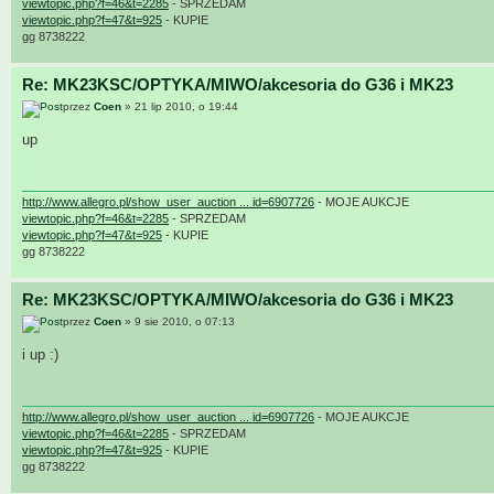
viewtopic.php?f=46&t=2285
- SPRZEDAM
viewtopic.php?f=47&t=925
- KUPIE
gg 8738222
Re: MK23KSC/OPTYKA/MIWO/akcesoria do G36 i MK23
przez
Coen
» 21 lip 2010, o 19:44
up
http://www.allegro.pl/show_user_auction ... id=6907726
- MOJE AUKCJE
viewtopic.php?f=46&t=2285
- SPRZEDAM
viewtopic.php?f=47&t=925
- KUPIE
gg 8738222
Re: MK23KSC/OPTYKA/MIWO/akcesoria do G36 i MK23
przez
Coen
» 9 sie 2010, o 07:13
i up :)
http://www.allegro.pl/show_user_auction ... id=6907726
- MOJE AUKCJE
viewtopic.php?f=46&t=2285
- SPRZEDAM
viewtopic.php?f=47&t=925
- KUPIE
gg 8738222