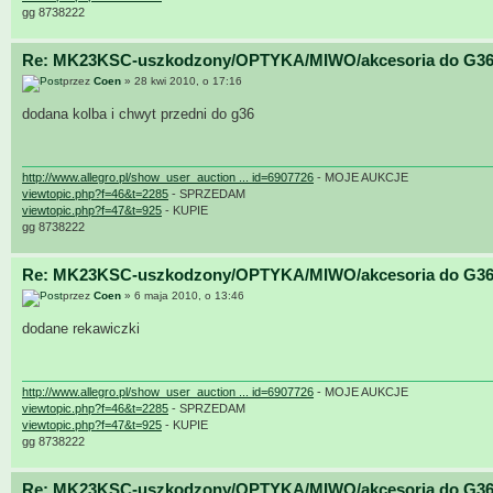
gg 8738222
Re: MK23KSC-uszkodzony/OPTYKA/MIWO/akcesoria do G36
przez
Coen
» 28 kwi 2010, o 17:16
dodana kolba i chwyt przedni do g36
http://www.allegro.pl/show_user_auction ... id=6907726
- MOJE AUKCJE
viewtopic.php?f=46&t=2285
- SPRZEDAM
viewtopic.php?f=47&t=925
- KUPIE
gg 8738222
Re: MK23KSC-uszkodzony/OPTYKA/MIWO/akcesoria do G36
przez
Coen
» 6 maja 2010, o 13:46
dodane rekawiczki
http://www.allegro.pl/show_user_auction ... id=6907726
- MOJE AUKCJE
viewtopic.php?f=46&t=2285
- SPRZEDAM
viewtopic.php?f=47&t=925
- KUPIE
gg 8738222
Re: MK23KSC-uszkodzony/OPTYKA/MIWO/akcesoria do G36