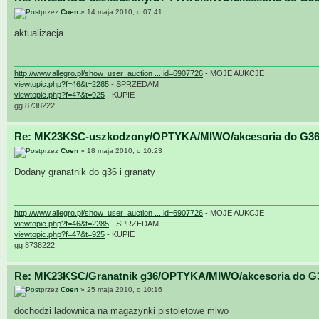
przez
Coen
» 14 maja 2010, o 07:41
aktualizacja
http://www.allegro.pl/show_user_auction ... id=6907726
- MOJE AUKCJE
viewtopic.php?f=46&t=2285
- SPRZEDAM
viewtopic.php?f=47&t=925
- KUPIE
gg 8738222
Re: MK23KSC-uszkodzony/OPTYKA/MIWO/akcesoria do G36
przez
Coen
» 18 maja 2010, o 10:23
Dodany granatnik do g36 i granaty
http://www.allegro.pl/show_user_auction ... id=6907726
- MOJE AUKCJE
viewtopic.php?f=46&t=2285
- SPRZEDAM
viewtopic.php?f=47&t=925
- KUPIE
gg 8738222
Re: MK23KSC/Granatnik g36/OPTYKA/MIWO/akcesoria do G
przez
Coen
» 25 maja 2010, o 10:16
dochodzi ladownica na magazynki pistoletowe miwo