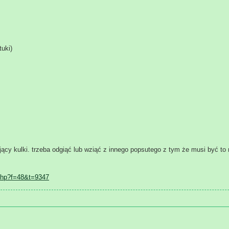
uki)
y kulki. trzeba odgiąć lub wziąć z innego popsutego z tym że musi być to 
php?f=48&t=9347