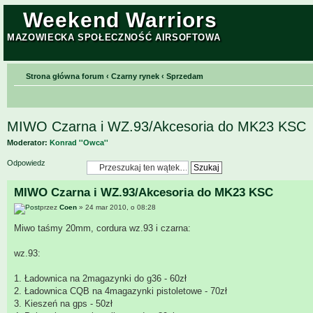
Weekend Warriors
MAZOWIECKA SPOŁECZNOŚĆ AIRSOFTOWA
Strona główna forum
‹
Czarny rynek
‹
Sprzedam
MIWO Czarna i WZ.93/Akcesoria do MK23 KSC
Moderator:
Konrad ''Owca''
Odpowiedz
MIWO Czarna i WZ.93/Akcesoria do MK23 KSC
przez
Coen
» 24 mar 2010, o 08:28
Miwo taśmy 20mm, cordura wz.93 i czarna:
wz.93:
1. Ładownica na 2magazynki do g36 - 60zł
2. Ładownica CQB na 4magazynki pistoletowe - 70zł
3. Kieszeń na gps - 50zł