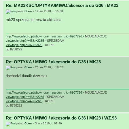
Re: MK23KSC/OPTYKA/MIWO/akcesoria do G36 i MK23
przez
Coen
» 19 sie 2010, o 15:08
mk23 sprzedane. reszta aktualna
http://www.allegro.pl/show_user_auction ... id=6907726
- MOJE AUKCJE
viewtopic.php?f=46&t=2285
- SPRZEDAM
viewtopic.php?f=47&t=925
- KUPIE
gg 8738222
Re: OPTYKA / MIWO / akcesoria do G36 i MK23
przez
Coen
» 25 sie 2010, o 10:02
dochodzi tlumik dzwieku
http://www.allegro.pl/show_user_auction ... id=6907726
- MOJE AUKCJE
viewtopic.php?f=46&t=2285
- SPRZEDAM
viewtopic.php?f=47&t=925
- KUPIE
gg 8738222
Re: OPTYKA / MIWO / akcesoria do G36 i MK23 / WZ.93
przez
Coen
» 3 wrz 2010, o 07:49