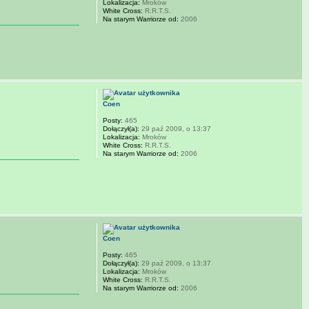
Lokalizacja:
Mroków
White Cross:
R.R.T.S.
Na starym Warriorze od:
2006
Coen
Posty:
465
Dołączył(a):
29 paź 2009, o 13:37
Lokalizacja:
Mroków
White Cross:
R.R.T.S.
Na starym Warriorze od:
2006
Coen
Posty:
465
Dołączył(a):
29 paź 2009, o 13:37
Lokalizacja:
Mroków
White Cross:
R.R.T.S.
Na starym Warriorze od:
2006