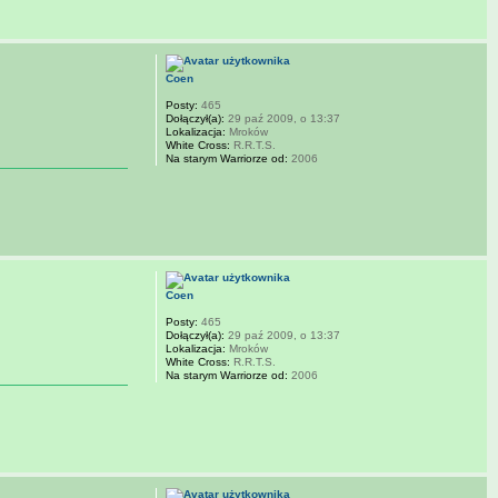
Coen
Posty:
465
Dołączył(a):
29 paź 2009, o 13:37
Lokalizacja:
Mroków
White Cross:
R.R.T.S.
Na starym Warriorze od:
2006
Coen
Posty:
465
Dołączył(a):
29 paź 2009, o 13:37
Lokalizacja:
Mroków
White Cross:
R.R.T.S.
Na starym Warriorze od:
2006