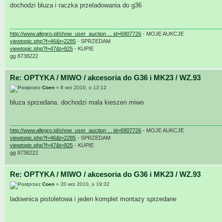
dochodzi bluza i raczka przeladowania do g36
http://www.allegro.pl/show_user_auction ... id=6907726
- MOJE AUKCJE
viewtopic.php?f=46&t=2285
- SPRZEDAM
viewtopic.php?f=47&t=925
- KUPIE
gg 8738222
Re: OPTYKA / MIWO / akcesoria do G36 i MK23 / WZ.93
przez
Coen
» 8 wrz 2010, o 12:12
bluza sprzedana. dochodzi mala kieszen miwo
http://www.allegro.pl/show_user_auction ... id=6907726
- MOJE AUKCJE
viewtopic.php?f=46&t=2285
- SPRZEDAM
viewtopic.php?f=47&t=925
- KUPIE
gg 8738222
Re: OPTYKA / MIWO / akcesoria do G36 i MK23 / WZ.93
przez
Coen
» 20 wrz 2010, o 19:32
ladownica pistoletowa i jeden komplet montazy sprzedane