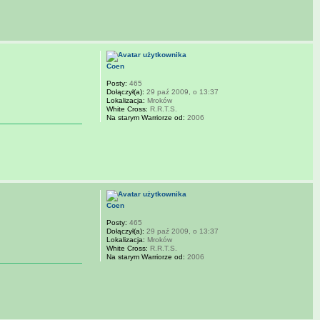
Coen
Posty:
465
Dołączył(a):
29 paź 2009, o 13:37
Lokalizacja:
Mroków
White Cross:
R.R.T.S.
Na starym Warriorze od:
2006
Coen
Posty:
465
Dołączył(a):
29 paź 2009, o 13:37
Lokalizacja:
Mroków
White Cross:
R.R.T.S.
Na starym Warriorze od:
2006