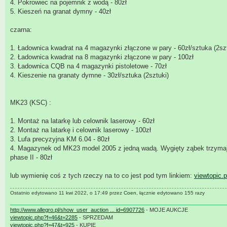
4. Pokrowiec na pojemnik z wodą - 80zł
5. Kieszeń na granat dymny - 40zł
czarna:
1. Ładownica kwadrat na 4 magazynki złączone w pary - 60zł/sztuka (2szt
2. Ładownica kwadrat na 8 magazynki złączone w pary - 100zł
3. Ładownica CQB na 4 magazynki pistoletowe - 70zł
4. Kieszenie na granaty dymne - 30zł/sztuka (2sztuki)
MK23 (KSC) :
1. Montaż na latarkę lub celownik laserowy - 60zł
2. Montaż na latarkę i celownik laserowy - 100zł
3. Lufa precyzyjna KM 6.04 - 80zł
4. Magazynek od MK23 model 2005 z jedną wadą. Wygięty ząbek trzymając
phase II - 80zł
lub wymienię coś z tych rzeczy na to co jest pod tym linkiem:
viewtopic.
Ostatnio edytowano 11 kwi 2022, o 17:49 przez
Coen
, łącznie edytowano 155 razy
http://www.allegro.pl/show_user_auction ... id=6907726
- MOJE AUKCJE
viewtopic.php?f=46&t=2285
- SPRZEDAM
viewtopic.php?f=47&t=925
- KUPIE