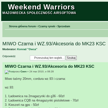
Weekend Warriors
MAZOWIECKA SPOŁECZNOŚĆ AIRSOFTOWA
Strona główna forum
‹
Czarny rynek
‹
Sprzedam
MIWO Czarna i WZ.93/Akcesoria do MK23 KSC
Moderator:
Konrad ''Owca''
Odpowiedz
MIWO Czarna i WZ.93/Akcesoria do MK23 KSC
przez
Coen
» 24 mar 2010, o 08:28
Miwo taśmy 20mm, cordura wz.93 i czarna:
wz.93:
1. Ładownica na 2magazynki do g36 - 60zł
2. Ładownica CQB na 4magazynki pistoletowe - 70zł
3. Kieszeń na gps - 50zł