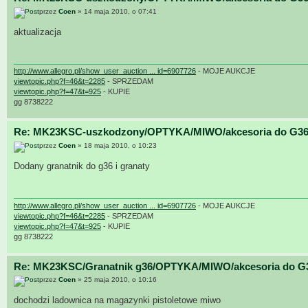
przez
Coen
» 14 maja 2010, o 07:41
aktualizacja
http://www.allegro.pl/show_user_auction ... id=6907726
- MOJE AUKCJE
viewtopic.php?f=46&t=2285
- SPRZEDAM
viewtopic.php?f=47&t=925
- KUPIE
gg 8738222
Re: MK23KSC-uszkodzony/OPTYKA/MIWO/akcesoria do G36
przez
Coen
» 18 maja 2010, o 10:23
Dodany granatnik do g36 i granaty
http://www.allegro.pl/show_user_auction ... id=6907726
- MOJE AUKCJE
viewtopic.php?f=46&t=2285
- SPRZEDAM
viewtopic.php?f=47&t=925
- KUPIE
gg 8738222
Re: MK23KSC/Granatnik g36/OPTYKA/MIWO/akcesoria do G
przez
Coen
» 25 maja 2010, o 10:16
dochodzi ladownica na magazynki pistoletowe miwo