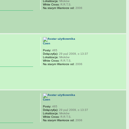
Lokalizacja:
Mroków
White Cross:
R.R.T.S.
Na starym Warriorze od:
2006
Coen
Posty:
465
Dołączył(a):
29 paź 2009, o 13:37
Lokalizacja:
Mroków
White Cross:
R.R.T.S.
Na starym Warriorze od:
2006
Coen
Posty:
465
Dołączył(a):
29 paź 2009, o 13:37
Lokalizacja:
Mroków
White Cross:
R.R.T.S.
Na starym Warriorze od:
2006