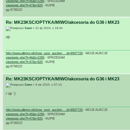
viewtopic.php?f=46&t=2285
- SPRZEDAM
viewtopic.php?f=47&t=925
- KUPIE
gg 8738222
Re: MK23KSC/OPTYKA/MIWO/akcesoria do G36 i MK23
przez
Coen
» 21 lip 2010, o 19:44
up
http://www.allegro.pl/show_user_auction ... id=6907726
- MOJE AUKCJE
viewtopic.php?f=46&t=2285
- SPRZEDAM
viewtopic.php?f=47&t=925
- KUPIE
gg 8738222
Re: MK23KSC/OPTYKA/MIWO/akcesoria do G36 i MK23
przez
Coen
» 9 sie 2010, o 07:13
i up :)
http://www.allegro.pl/show_user_auction ... id=6907726
- MOJE AUKCJE
viewtopic.php?f=46&t=2285
- SPRZEDAM
viewtopic.php?f=47&t=925
- KUPIE
gg 8738222