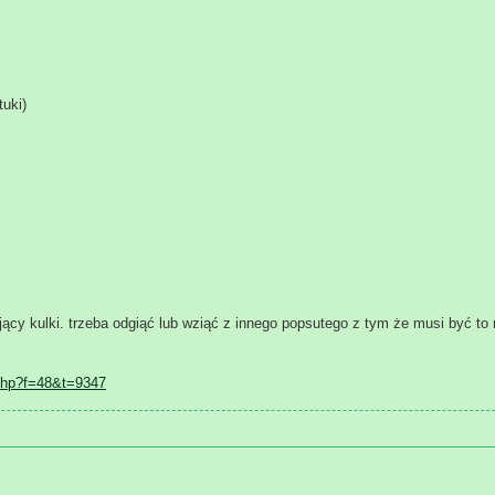
uki)
y kulki. trzeba odgiąć lub wziąć z innego popsutego z tym że musi być to 
php?f=48&t=9347