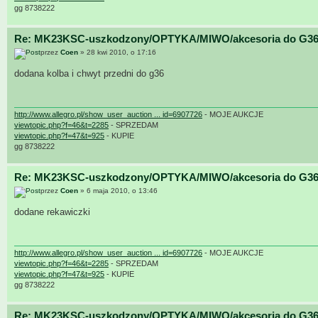
gg 8738222
Re: MK23KSC-uszkodzony/OPTYKA/MIWO/akcesoria do G36
przez
Coen
» 28 kwi 2010, o 17:16
dodana kolba i chwyt przedni do g36
http://www.allegro.pl/show_user_auction ... id=6907726
- MOJE AUKCJE
viewtopic.php?f=46&t=2285
- SPRZEDAM
viewtopic.php?f=47&t=925
- KUPIE
gg 8738222
Re: MK23KSC-uszkodzony/OPTYKA/MIWO/akcesoria do G36
przez
Coen
» 6 maja 2010, o 13:46
dodane rekawiczki
http://www.allegro.pl/show_user_auction ... id=6907726
- MOJE AUKCJE
viewtopic.php?f=46&t=2285
- SPRZEDAM
viewtopic.php?f=47&t=925
- KUPIE
gg 8738222
Re: MK23KSC-uszkodzony/OPTYKA/MIWO/akcesoria do G36