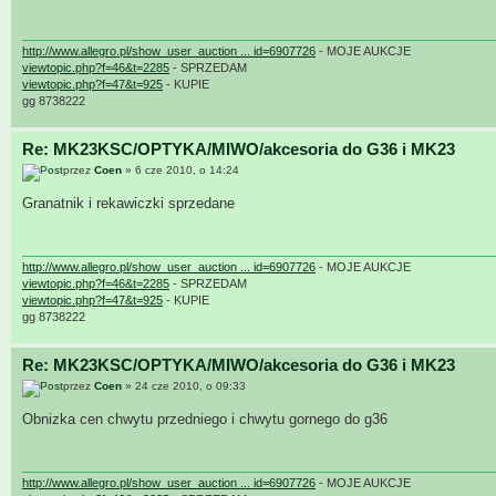
http://www.allegro.pl/show_user_auction ... id=6907726
- MOJE AUKCJE
viewtopic.php?f=46&t=2285
- SPRZEDAM
viewtopic.php?f=47&t=925
- KUPIE
gg 8738222
Re: MK23KSC/OPTYKA/MIWO/akcesoria do G36 i MK23
przez
Coen
» 6 cze 2010, o 14:24
Granatnik i rekawiczki sprzedane
http://www.allegro.pl/show_user_auction ... id=6907726
- MOJE AUKCJE
viewtopic.php?f=46&t=2285
- SPRZEDAM
viewtopic.php?f=47&t=925
- KUPIE
gg 8738222
Re: MK23KSC/OPTYKA/MIWO/akcesoria do G36 i MK23
przez
Coen
» 24 cze 2010, o 09:33
Obnizka cen chwytu przedniego i chwytu gornego do g36
http://www.allegro.pl/show_user_auction ... id=6907726
- MOJE AUKCJE