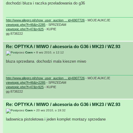
dochodzi bluza i raczka przeladowania do g36
http://www.allegro.pl/show_user_auction ... id=6907726
- MOJE AUKCJE
viewtopic.php?f=46&t=2285
- SPRZEDAM
viewtopic.php?f=47&t=925
- KUPIE
gg 8738222
Re: OPTYKA / MIWO / akcesoria do G36 i MK23 / WZ.93
przez
Coen
» 8 wrz 2010, o 12:12
bluza sprzedana. dochodzi mala kieszen miwo
http://www.allegro.pl/show_user_auction ... id=6907726
- MOJE AUKCJE
viewtopic.php?f=46&t=2285
- SPRZEDAM
viewtopic.php?f=47&t=925
- KUPIE
gg 8738222
Re: OPTYKA / MIWO / akcesoria do G36 i MK23 / WZ.93
przez
Coen
» 20 wrz 2010, o 19:32
ladownica pistoletowa i jeden komplet montazy sprzedane