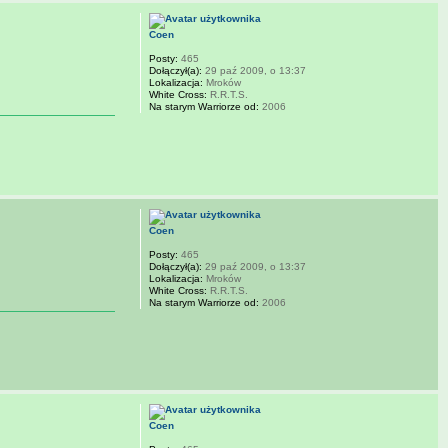
Coen
Posty:
465
Dołączył(a):
29 paź 2009, o 13:37
Lokalizacja:
Mroków
White Cross:
R.R.T.S.
Na starym Warriorze od:
2006
Coen
Posty:
465
Dołączył(a):
29 paź 2009, o 13:37
Lokalizacja:
Mroków
White Cross:
R.R.T.S.
Na starym Warriorze od:
2006
Coen