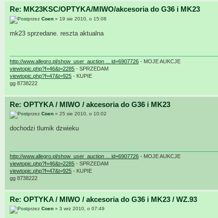
Re: MK23KSC/OPTYKA/MIWO/akcesoria do G36 i MK23
przez
Coen
» 19 sie 2010, o 15:08
mk23 sprzedane. reszta aktualna
http://www.allegro.pl/show_user_auction ... id=6907726
- MOJE AUKCJE
viewtopic.php?f=46&t=2285
- SPRZEDAM
viewtopic.php?f=47&t=925
- KUPIE
gg 8738222
Re: OPTYKA / MIWO / akcesoria do G36 i MK23
przez
Coen
» 25 sie 2010, o 10:02
dochodzi tlumik dzwieku
http://www.allegro.pl/show_user_auction ... id=6907726
- MOJE AUKCJE
viewtopic.php?f=46&t=2285
- SPRZEDAM
viewtopic.php?f=47&t=925
- KUPIE
gg 8738222
Re: OPTYKA / MIWO / akcesoria do G36 i MK23 / WZ.93
przez
Coen
» 3 wrz 2010, o 07:49