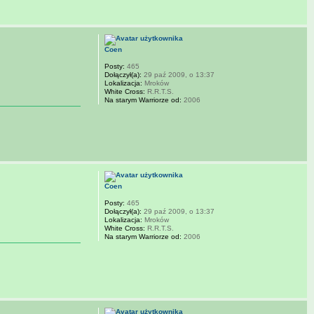
Coen
Posty:
465
Dołączył(a):
29 paź 2009, o 13:37
Lokalizacja:
Mroków
White Cross:
R.R.T.S.
Na starym Warriorze od:
2006
Coen
Posty:
465
Dołączył(a):
29 paź 2009, o 13:37
Lokalizacja:
Mroków
White Cross:
R.R.T.S.
Na starym Warriorze od:
2006