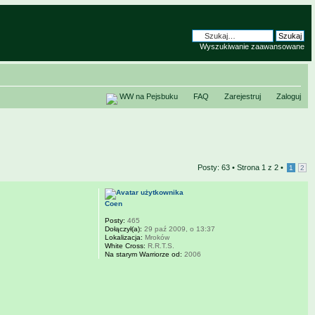
Wyszukiwanie zaawansowane
WW na Pejsbuku
FAQ
Zarejestruj
Zaloguj
Posty: 63 •
Strona
1
z
2
•
1
2
Coen
Posty:
465
Dołączył(a):
29 paź 2009, o 13:37
Lokalizacja:
Mroków
White Cross:
R.R.T.S.
Na starym Warriorze od:
2006