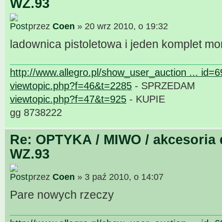
WZ.93
przez
Coen
» 20 wrz 2010, o 19:32
ladownica pistoletowa i jeden komplet m
http://www.allegro.pl/show_user_auction ... id=
viewtopic.php?f=46&t=2285
- SPRZEDAM
viewtopic.php?f=47&t=925
- KUPIE
gg 8738222
Re: OPTYKA / MIWO / akcesoria 
WZ.93
przez
Coen
» 3 paź 2010, o 14:07
Pare nowych rzeczy