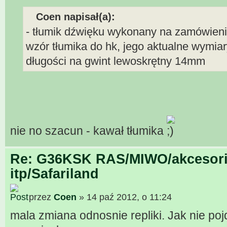
Coen napisał(a):
- tłumik dźwięku wykonany na zamówienie
wzór tłumika do hk, jego aktualne wymia
długości na gwint lewoskrętny 14mm
nie no szacun - kawał tłumika
Re: G36KSK RAS/MIWO/akcesori
itp/Safariland
przez
Coen
» 14 paź 2012, o 11:24
mala zmiana odnosnie repliki. Jak nie poj