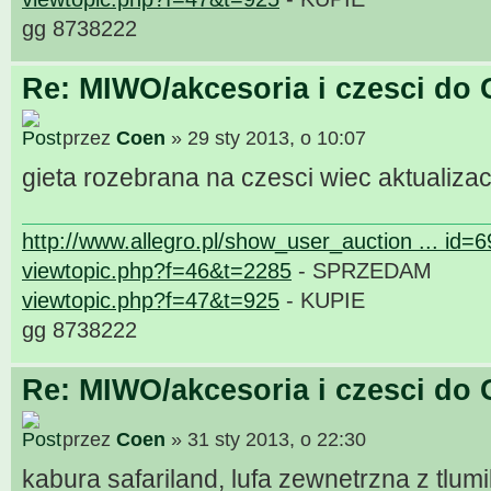
gg 8738222
Re: MIWO/akcesoria i czesci do 
przez
Coen
» 29 sty 2013, o 10:07
gieta rozebrana na czesci wiec aktualizac
http://www.allegro.pl/show_user_auction ... id=
viewtopic.php?f=46&t=2285
- SPRZEDAM
viewtopic.php?f=47&t=925
- KUPIE
gg 8738222
Re: MIWO/akcesoria i czesci do 
przez
Coen
» 31 sty 2013, o 22:30
kabura safariland, lufa zewnetrzna z tlu