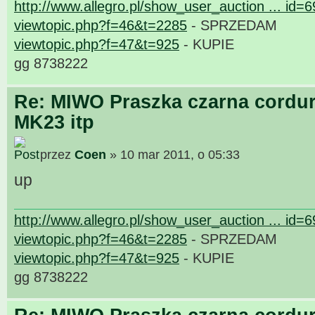
http://www.allegro.pl/show_user_auction ... id=
viewtopic.php?f=46&t=2285
- SPRZEDAM
viewtopic.php?f=47&t=925
- KUPIE
gg 8738222
Re: MIWO Praszka czarna cordur
MK23 itp
przez
Coen
» 10 mar 2011, o 05:33
up
http://www.allegro.pl/show_user_auction ... id=
viewtopic.php?f=46&t=2285
- SPRZEDAM
viewtopic.php?f=47&t=925
- KUPIE
gg 8738222