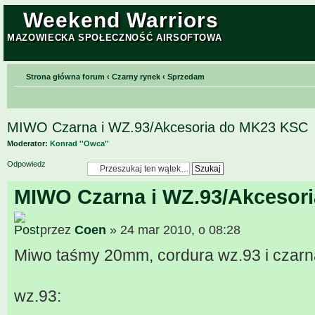
Weekend Warriors
MAZOWIECKA SPOŁECZNOŚĆ AIRSOFTOWA
Strona główna forum
‹
Czarny rynek
‹
Sprzedam
MIWO Czarna i WZ.93/Akcesoria do MK23 KSC
Moderator:
Konrad ''Owca''
Odpowiedz
MIWO Czarna i WZ.93/Akcesor
przez
Coen
» 24 mar 2010, o 08:28
Miwo taśmy 20mm, cordura wz.93 i czarn
wz.93: