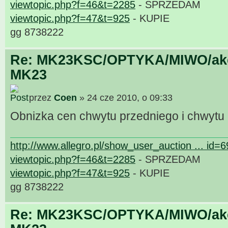
viewtopic.php?f=46&t=2285
- SPRZEDAM
viewtopic.php?f=47&t=925
- KUPIE
gg 8738222
Re: MK23KSC/OPTYKA/MIWO/akce
MK23
przez
Coen
» 24 cze 2010, o 09:33
Obnizka cen chwytu przedniego i chwytu
http://www.allegro.pl/show_user_auction ... id=
viewtopic.php?f=46&t=2285
- SPRZEDAM
viewtopic.php?f=47&t=925
- KUPIE
gg 8738222
Re: MK23KSC/OPTYKA/MIWO/akce