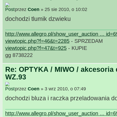
przez
Coen
» 25 sie 2010, o 10:02
dochodzi tlumik dzwieku
http://www.allegro.pl/show_user_auction ... id=
viewtopic.php?f=46&t=2285
- SPRZEDAM
viewtopic.php?f=47&t=925
- KUPIE
gg 8738222
Re: OPTYKA / MIWO / akcesoria 
WZ.93
przez
Coen
» 3 wrz 2010, o 07:49
dochodzi bluza i raczka przeladowania d
http://www.allegro.pl/show_user_auction ... id=