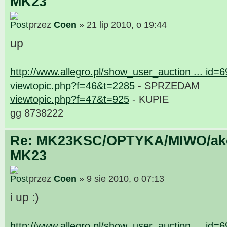
MK23
przez
Coen
» 21 lip 2010, o 19:44
up
http://www.allegro.pl/show_user_auction ... id=
viewtopic.php?f=46&t=2285
- SPRZEDAM
viewtopic.php?f=47&t=925
- KUPIE
gg 8738222
Re: MK23KSC/OPTYKA/MIWO/akce
MK23
przez
Coen
» 9 sie 2010, o 07:13
i up :)
http://www.allegro.pl/show_user_auction ... id=