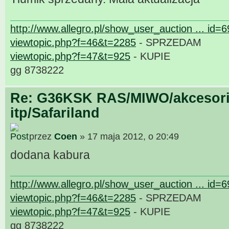
http://www.allegro.pl/show_user_auction ... id=
viewtopic.php?f=46&t=2285
- SPRZEDAM
viewtopic.php?f=47&t=925
- KUPIE
gg 8738222
Re: G36KSK RAS/MIWO/akcesori
itp/Safariland
przez
Coen
» 17 maja 2012, o 20:49
dodana kabura
http://www.allegro.pl/show_user_auction ... id=
viewtopic.php?f=46&t=2285
- SPRZEDAM
viewtopic.php?f=47&t=925
- KUPIE
gg 8738222