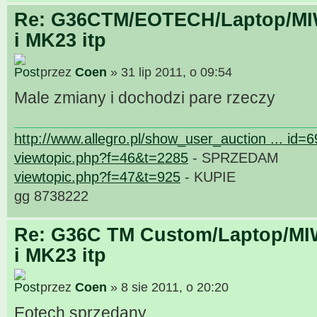
Re: G36CTM/EOTECH/Laptop/MIW
i MK23 itp
przez
Coen
» 31 lip 2011, o 09:54
Male zmiany i dochodzi pare rzeczy
http://www.allegro.pl/show_user_auction ... id=
viewtopic.php?f=46&t=2285
- SPRZEDAM
viewtopic.php?f=47&t=925
- KUPIE
gg 8738222
Re: G36C TM Custom/Laptop/MI
i MK23 itp
przez
Coen
» 8 sie 2011, o 20:20
Eotech sprzedany