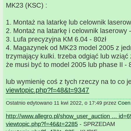
MK23 (KSC) :
1. Montaż na latarkę lub celownik laserow
2. Montaż na latarkę i celownik laserowy 
3. Lufa precyzyjna KM 6.04 - 80zł
4. Magazynek od MK23 model 2005 z jed
trzymający kulki. trzeba odgiąć lub wzią
że musi być to model 2005 lub phase II - 
lub wymienię coś z tych rzeczy na to co je
viewtopic.php?f=48&t=9347
Ostatnio edytowano 11 kwi 2022, o 17:49 przez
Coen
http://www.allegro.pl/show_user_auction ... id=
viewtopic.php?f=46&t=2285
- SPRZEDAM