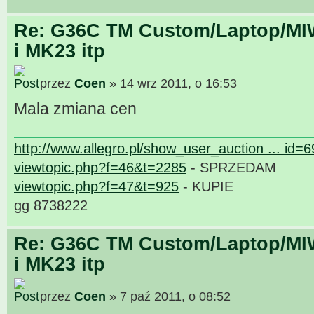
Re: G36C TM Custom/Laptop/MI
i MK23 itp
przez
Coen
» 14 wrz 2011, o 16:53
Mala zmiana cen
http://www.allegro.pl/show_user_auction ... id=
viewtopic.php?f=46&t=2285
- SPRZEDAM
viewtopic.php?f=47&t=925
- KUPIE
gg 8738222
Re: G36C TM Custom/Laptop/MI
i MK23 itp
przez
Coen
» 7 paź 2011, o 08:52