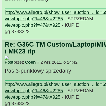
http://www.allegro.pl/show_user_auction ... id=
viewtopic.php?f=46&t=2285
- SPRZEDAM
viewtopic.php?f=47&t=925
- KUPIE
gg 8738222
Re: G36C TM Custom/Laptop/MI
i MK23 itp
przez
Coen
» 2 wrz 2011, o 14:42
Pas 3-punktowy sprzedany
http://www.allegro.pl/show_user_auction ... id=
viewtopic.php?f=46&t=2285
- SPRZEDAM
viewtopic.php?f=47&t=925
- KUPIE
gg 8738222