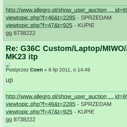
http://www.allegro.pl/show_user_auction ... id=
viewtopic.php?f=46&t=2285
- SPRZEDAM
viewtopic.php?f=47&t=925
- KUPIE
gg 8738222
Re: G36C Custom/Laptop/MIWO/a
MK23 itp
przez
Coen
» 8 lip 2011, o 14:49
up
http://www.allegro.pl/show_user_auction ... id=
viewtopic.php?f=46&t=2285
- SPRZEDAM
viewtopic.php?f=47&t=925
- KUPIE
gg 8738222