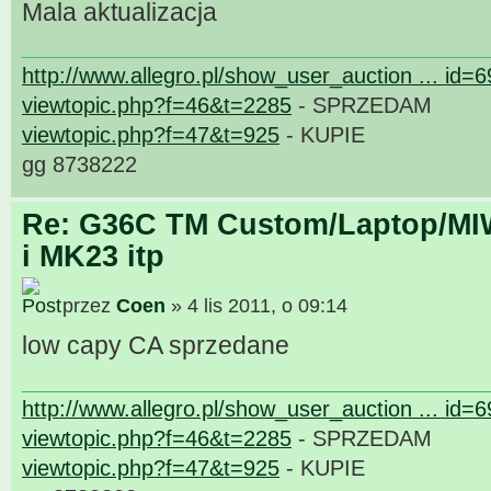
Mala aktualizacja
http://www.allegro.pl/show_user_auction ... id=
viewtopic.php?f=46&t=2285
- SPRZEDAM
viewtopic.php?f=47&t=925
- KUPIE
gg 8738222
Re: G36C TM Custom/Laptop/MI
i MK23 itp
przez
Coen
» 4 lis 2011, o 09:14
low capy CA sprzedane
http://www.allegro.pl/show_user_auction ... id=
viewtopic.php?f=46&t=2285
- SPRZEDAM
viewtopic.php?f=47&t=925
- KUPIE