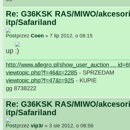
Re: G36KSK RAS/MIWO/akcesori
itp/Safariland
przez
Coen
» 7 lip 2012, o 08:15
up
http://www.allegro.pl/show_user_auction ... id=
viewtopic.php?f=46&t=2285
- SPRZEDAM
viewtopic.php?f=47&t=925
- KUPIE
gg 8738222
Re: G36KSK RAS/MIWO/akcesori
itp/Safariland
przez
vip3r
» 3 sie 2012, o 08:56