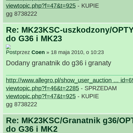
viewtopic.php?f=47&t=925
- KUPIE
gg 8738222
Re: MK23KSC-uszkodzony/OPTY
do G36 i MK23
przez
Coen
» 18 maja 2010, o 10:23
Dodany granatnik do g36 i granaty
http://www.allegro.pl/show_user_auction ... id=
viewtopic.php?f=46&t=2285
- SPRZEDAM
viewtopic.php?f=47&t=925
- KUPIE
gg 8738222
Re: MK23KSC/Granatnik g36/OP
do G36 i MK2