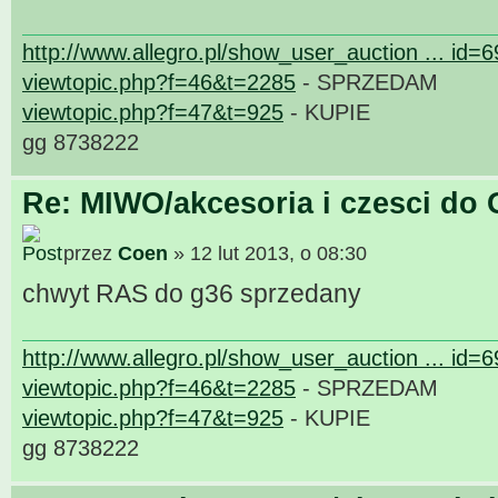
http://www.allegro.pl/show_user_auction ... id=
viewtopic.php?f=46&t=2285
- SPRZEDAM
viewtopic.php?f=47&t=925
- KUPIE
gg 8738222
Re: MIWO/akcesoria i czesci do 
przez
Coen
» 12 lut 2013, o 08:30
chwyt RAS do g36 sprzedany
http://www.allegro.pl/show_user_auction ... id=
viewtopic.php?f=46&t=2285
- SPRZEDAM
viewtopic.php?f=47&t=925
- KUPIE
gg 8738222