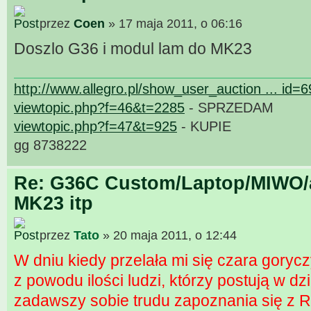
przez
Coen
» 17 maja 2011, o 06:16
Doszlo G36 i modul lam do MK23
http://www.allegro.pl/show_user_auction ... id=
viewtopic.php?f=46&t=2285
- SPRZEDAM
viewtopic.php?f=47&t=925
- KUPIE
gg 8738222
Re: G36C Custom/Laptop/MIWO/a
MK23 itp
przez
Tato
» 20 maja 2011, o 12:44
W dniu kiedy przelała mi się czara gorycz
z powodu ilości ludzi, którzy postują w d
zadawszy sobie trudu zapoznania się z