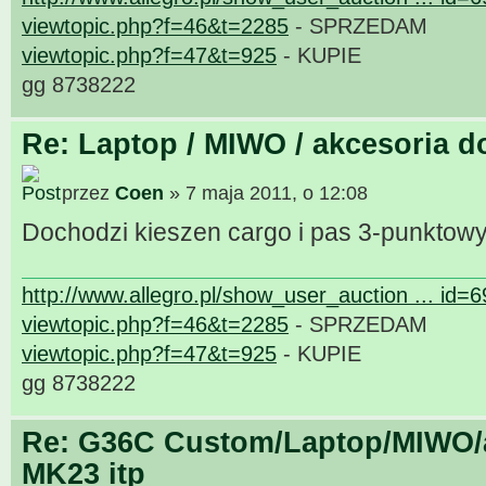
viewtopic.php?f=46&t=2285
- SPRZEDAM
viewtopic.php?f=47&t=925
- KUPIE
gg 8738222
Re: Laptop / MIWO / akcesoria d
przez
Coen
» 7 maja 2011, o 12:08
Dochodzi kieszen cargo i pas 3-punktow
http://www.allegro.pl/show_user_auction ... id=
viewtopic.php?f=46&t=2285
- SPRZEDAM
viewtopic.php?f=47&t=925
- KUPIE
gg 8738222
Re: G36C Custom/Laptop/MIWO/a
MK23 itp