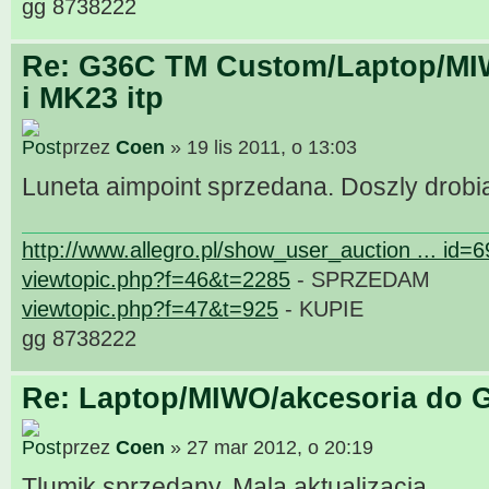
gg 8738222
Re: G36C TM Custom/Laptop/MI
i MK23 itp
przez
Coen
» 19 lis 2011, o 13:03
Luneta aimpoint sprzedana. Doszly drobi
http://www.allegro.pl/show_user_auction ... id=
viewtopic.php?f=46&t=2285
- SPRZEDAM
viewtopic.php?f=47&t=925
- KUPIE
gg 8738222
Re: Laptop/MIWO/akcesoria do G
przez
Coen
» 27 mar 2012, o 20:19
Tlumik sprzedany. Mala aktualizacja