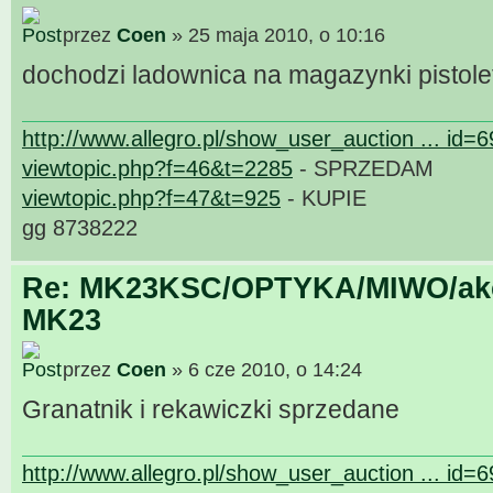
przez
Coen
» 25 maja 2010, o 10:16
dochodzi ladownica na magazynki pistol
http://www.allegro.pl/show_user_auction ... id=
viewtopic.php?f=46&t=2285
- SPRZEDAM
viewtopic.php?f=47&t=925
- KUPIE
gg 8738222
Re: MK23KSC/OPTYKA/MIWO/akce
MK23
przez
Coen
» 6 cze 2010, o 14:24
Granatnik i rekawiczki sprzedane
http://www.allegro.pl/show_user_auction ... id=