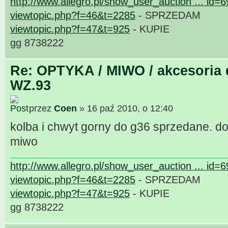
http://www.allegro.pl/show_user_auction ... id=
viewtopic.php?f=46&t=2285
- SPRZEDAM
viewtopic.php?f=47&t=925
- KUPIE
gg 8738222
Re: OPTYKA / MIWO / akcesoria 
WZ.93
przez
Coen
» 16 paź 2010, o 12:40
kolba i chwyt gorny do g36 sprzedane. 
miwo
http://www.allegro.pl/show_user_auction ... id=
viewtopic.php?f=46&t=2285
- SPRZEDAM
viewtopic.php?f=47&t=925
- KUPIE
gg 8738222