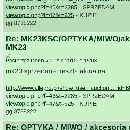
viewtopic.php?f=46&t=2285
- SPRZEDAM
viewtopic.php?f=47&t=925
- KUPIE
gg 8738222
Re: MK23KSC/OPTYKA/MIWO/akce
MK23
przez
Coen
» 19 sie 2010, o 15:08
mk23 sprzedane. reszta aktualna
http://www.allegro.pl/show_user_auction ... id=
viewtopic.php?f=46&t=2285
- SPRZEDAM
viewtopic.php?f=47&t=925
- KUPIE
gg 8738222
Re: OPTYKA / MIWO / akcesoria 