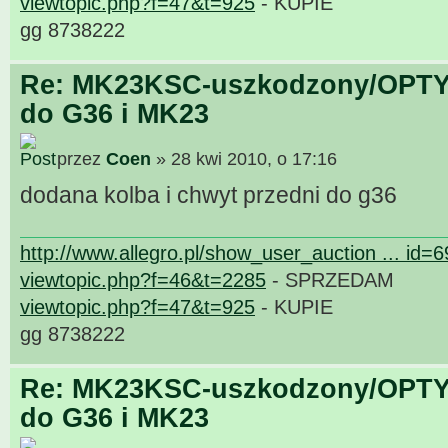
viewtopic.php?f=47&t=925
- KUPIE
gg 8738222
Re: MK23KSC-uszkodzony/OPTY
do G36 i MK23
przez
Coen
» 28 kwi 2010, o 17:16
dodana kolba i chwyt przedni do g36
http://www.allegro.pl/show_user_auction ... id=
viewtopic.php?f=46&t=2285
- SPRZEDAM
viewtopic.php?f=47&t=925
- KUPIE
gg 8738222
Re: MK23KSC-uszkodzony/OPTY
do G36 i MK23