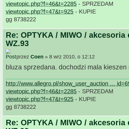
viewtopic.php?f=46&t=2285
- SPRZEDAM
viewtopic.php?f=47&t=925
- KUPIE
gg 8738222
Re: OPTYKA / MIWO / akcesoria 
WZ.93
przez
Coen
» 8 wrz 2010, o 12:12
bluza sprzedana. dochodzi mala kieszen
http://www.allegro.pl/show_user_auction ... id=
viewtopic.php?f=46&t=2285
- SPRZEDAM
viewtopic.php?f=47&t=925
- KUPIE
gg 8738222
Re: OPTYKA / MIWO / akcesoria 