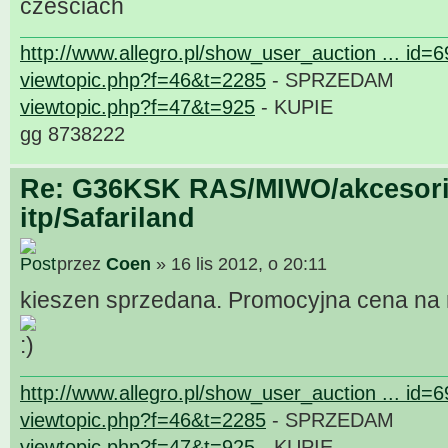
czesciach
http://www.allegro.pl/show_user_auction ... id=
viewtopic.php?f=46&t=2285
- SPRZEDAM
viewtopic.php?f=47&t=925
- KUPIE
gg 8738222
Re: G36KSK RAS/MIWO/akcesori
itp/Safariland
przez
Coen
» 16 lis 2012, o 20:11
kieszen sprzedana. Promocyjna cena na r
http://www.allegro.pl/show_user_auction ... id=
viewtopic.php?f=46&t=2285
- SPRZEDAM
viewtopic.php?f=47&t=925
- KUPIE