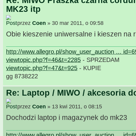
Re: MIWO Praszka czarna cordur
MK23 itp
przez
Coen
» 30 mar 2011, o 09:58
Obie kieszenie uniwersalne i kieszen na 
http://www.allegro.pl/show_user_auction ... id=
viewtopic.php?f=46&t=2285
- SPRZEDAM
viewtopic.php?f=47&t=925
- KUPIE
gg 8738222
Re: Laptop / MIWO / akcesoria d
przez
Coen
» 13 kwi 2011, o 08:15
Dochodzi laptop i magazynek do mk23
http://www.allegro.pl/show_user_auction ... id=