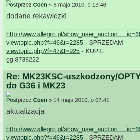
przez
Coen
» 6 maja 2010, o 13:46
dodane rekawiczki
http://www.allegro.pl/show_user_auction ... id=
viewtopic.php?f=46&t=2285
- SPRZEDAM
viewtopic.php?f=47&t=925
- KUPIE
gg 8738222
Re: MK23KSC-uszkodzony/OPTY
do G36 i MK23
przez
Coen
» 14 maja 2010, o 07:41
aktualizacja
http://www.allegro.pl/show_user_auction ... id=
viewtopic.php?f=46&t=2285
- SPRZEDAM