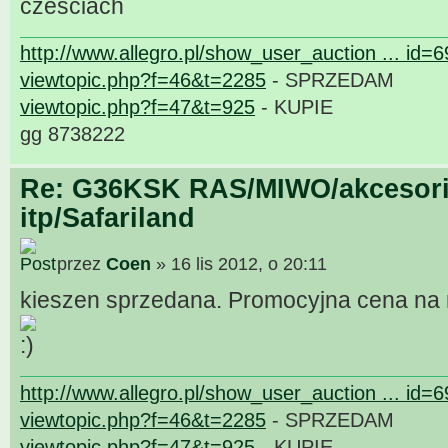
czesciach
http://www.allegro.pl/show_user_auction ... id=
viewtopic.php?f=46&t=2285
- SPRZEDAM
viewtopic.php?f=47&t=925
- KUPIE
gg 8738222
Re: G36KSK RAS/MIWO/akcesori
itp/Safariland
przez
Coen
» 16 lis 2012, o 20:11
kieszen sprzedana. Promocyjna cena na r
http://www.allegro.pl/show_user_auction ... id=
viewtopic.php?f=46&t=2285
- SPRZEDAM
viewtopic.php?f=47&t=925
- KUPIE