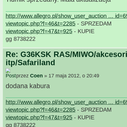
http://www.allegro.pl/show_user_auction ... id=
viewtopic.php?f=46&t=2285
- SPRZEDAM
viewtopic.php?f=47&t=925
- KUPIE
gg 8738222
Re: G36KSK RAS/MIWO/akcesori
itp/Safariland
przez
Coen
» 17 maja 2012, o 20:49
dodana kabura
http://www.allegro.pl/show_user_auction ... id=
viewtopic.php?f=46&t=2285
- SPRZEDAM
viewtopic.php?f=47&t=925
- KUPIE
gg 8738222