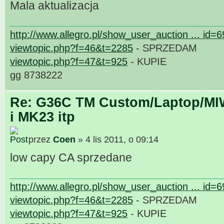
Mala aktualizacja
http://www.allegro.pl/show_user_auction ... id=
viewtopic.php?f=46&t=2285
- SPRZEDAM
viewtopic.php?f=47&t=925
- KUPIE
gg 8738222
Re: G36C TM Custom/Laptop/MI
i MK23 itp
przez
Coen
» 4 lis 2011, o 09:14
low capy CA sprzedane
http://www.allegro.pl/show_user_auction ... id=
viewtopic.php?f=46&t=2285
- SPRZEDAM
viewtopic.php?f=47&t=925
- KUPIE