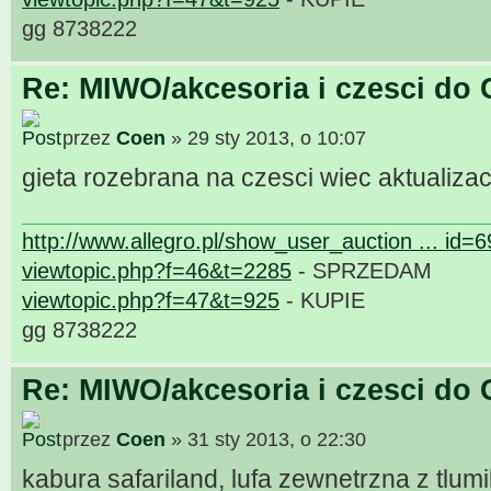
gg 8738222
Re: MIWO/akcesoria i czesci do 
przez
Coen
» 29 sty 2013, o 10:07
gieta rozebrana na czesci wiec aktualizac
http://www.allegro.pl/show_user_auction ... id=
viewtopic.php?f=46&t=2285
- SPRZEDAM
viewtopic.php?f=47&t=925
- KUPIE
gg 8738222
Re: MIWO/akcesoria i czesci do 
przez
Coen
» 31 sty 2013, o 22:30
kabura safariland, lufa zewnetrzna z tlu