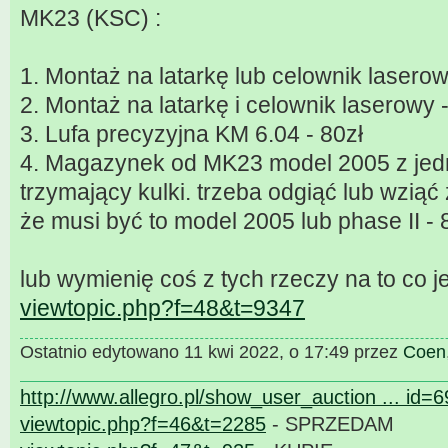
MK23 (KSC) :
1. Montaż na latarkę lub celownik laserow
2. Montaż na latarkę i celownik laserowy 
3. Lufa precyzyjna KM 6.04 - 80zł
4. Magazynek od MK23 model 2005 z jed
trzymający kulki. trzeba odgiąć lub wzią
że musi być to model 2005 lub phase II - 
lub wymienię coś z tych rzeczy na to co je
viewtopic.php?f=48&t=9347
Ostatnio edytowano 11 kwi 2022, o 17:49 przez
Coen
http://www.allegro.pl/show_user_auction ... id=
viewtopic.php?f=46&t=2285
- SPRZEDAM