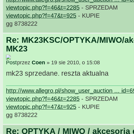
viewtopic.php?f=46&t=2285
- SPRZEDAM
viewtopic.php?f=47&t=925
- KUPIE
gg 8738222
Re: MK23KSC/OPTYKA/MIWO/akce
MK23
przez
Coen
» 19 sie 2010, o 15:08
mk23 sprzedane. reszta aktualna
http://www.allegro.pl/show_user_auction ... id=
viewtopic.php?f=46&t=2285
- SPRZEDAM
viewtopic.php?f=47&t=925
- KUPIE
gg 8738222
Re: OPTYKA / MIWO / akcesoria 