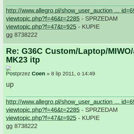
http://www.allegro.pl/show_user_auction ... id=
viewtopic.php?f=46&t=2285
- SPRZEDAM
viewtopic.php?f=47&t=925
- KUPIE
gg 8738222
Re: G36C Custom/Laptop/MIWO/a
MK23 itp
przez
Coen
» 8 lip 2011, o 14:49
up
http://www.allegro.pl/show_user_auction ... id=
viewtopic.php?f=46&t=2285
- SPRZEDAM
viewtopic.php?f=47&t=925
- KUPIE
gg 8738222