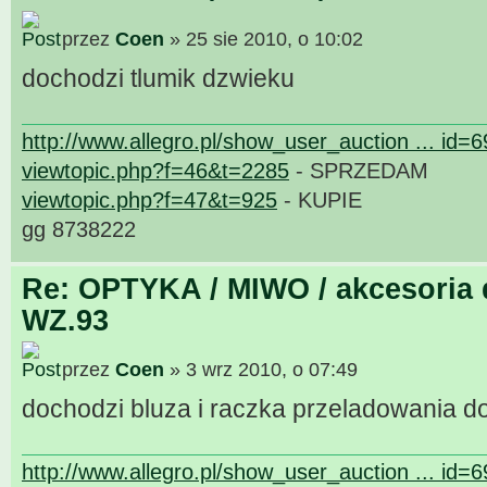
przez
Coen
» 25 sie 2010, o 10:02
dochodzi tlumik dzwieku
http://www.allegro.pl/show_user_auction ... id=
viewtopic.php?f=46&t=2285
- SPRZEDAM
viewtopic.php?f=47&t=925
- KUPIE
gg 8738222
Re: OPTYKA / MIWO / akcesoria 
WZ.93
przez
Coen
» 3 wrz 2010, o 07:49
dochodzi bluza i raczka przeladowania d
http://www.allegro.pl/show_user_auction ... id=