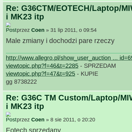
Re: G36CTM/EOTECH/Laptop/MIW
i MK23 itp
przez
Coen
» 31 lip 2011, o 09:54
Male zmiany i dochodzi pare rzeczy
http://www.allegro.pl/show_user_auction ... id=
viewtopic.php?f=46&t=2285
- SPRZEDAM
viewtopic.php?f=47&t=925
- KUPIE
gg 8738222
Re: G36C TM Custom/Laptop/MI
i MK23 itp
przez
Coen
» 8 sie 2011, o 20:20
Eotech sprzedany