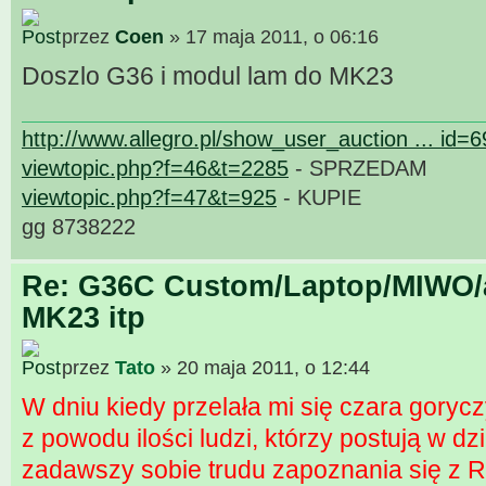
przez
Coen
» 17 maja 2011, o 06:16
Doszlo G36 i modul lam do MK23
http://www.allegro.pl/show_user_auction ... id=
viewtopic.php?f=46&t=2285
- SPRZEDAM
viewtopic.php?f=47&t=925
- KUPIE
gg 8738222
Re: G36C Custom/Laptop/MIWO/a
MK23 itp
przez
Tato
» 20 maja 2011, o 12:44
W dniu kiedy przelała mi się czara gorycz
z powodu ilości ludzi, którzy postują w d
zadawszy sobie trudu zapoznania się z