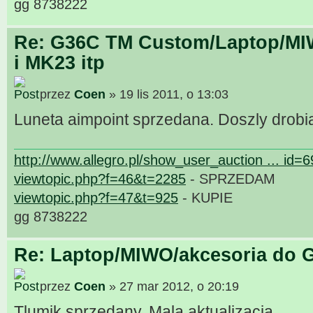
gg 8738222
Re: G36C TM Custom/Laptop/MI
i MK23 itp
przez
Coen
» 19 lis 2011, o 13:03
Luneta aimpoint sprzedana. Doszly drobi
http://www.allegro.pl/show_user_auction ... id=
viewtopic.php?f=46&t=2285
- SPRZEDAM
viewtopic.php?f=47&t=925
- KUPIE
gg 8738222
Re: Laptop/MIWO/akcesoria do G
przez
Coen
» 27 mar 2012, o 20:19
Tlumik sprzedany. Mala aktualizacja