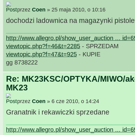
przez
Coen
» 25 maja 2010, o 10:16
dochodzi ladownica na magazynki pistol
http://www.allegro.pl/show_user_auction ... id=
viewtopic.php?f=46&t=2285
- SPRZEDAM
viewtopic.php?f=47&t=925
- KUPIE
gg 8738222
Re: MK23KSC/OPTYKA/MIWO/akce
MK23
przez
Coen
» 6 cze 2010, o 14:24
Granatnik i rekawiczki sprzedane
http://www.allegro.pl/show_user_auction ... id=