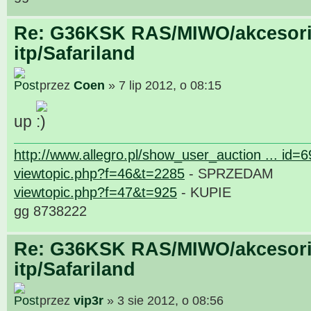
Re: G36KSK RAS/MIWO/akcesori
itp/Safariland
przez
Coen
» 7 lip 2012, o 08:15
up
http://www.allegro.pl/show_user_auction ... id=
viewtopic.php?f=46&t=2285
- SPRZEDAM
viewtopic.php?f=47&t=925
- KUPIE
gg 8738222
Re: G36KSK RAS/MIWO/akcesori
itp/Safariland
przez
vip3r
» 3 sie 2012, o 08:56