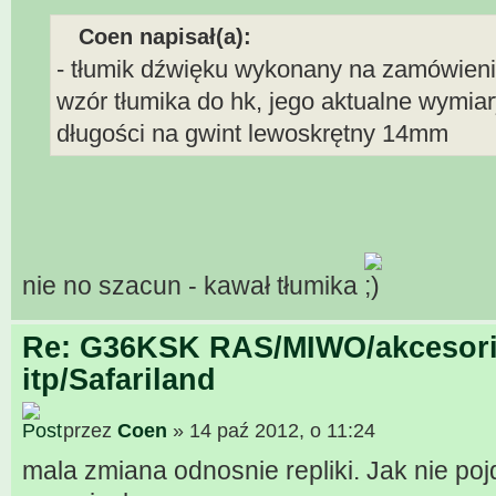
Coen napisał(a):
- tłumik dźwięku wykonany na zamówienie
wzór tłumika do hk, jego aktualne wymia
długości na gwint lewoskrętny 14mm
nie no szacun - kawał tłumika
Re: G36KSK RAS/MIWO/akcesori
itp/Safariland
przez
Coen
» 14 paź 2012, o 11:24
mala zmiana odnosnie repliki. Jak nie poj