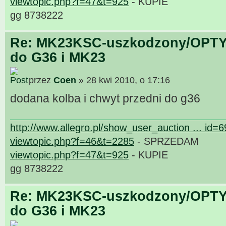
viewtopic.php?f=47&t=925
- KUPIE
gg 8738222
Re: MK23KSC-uszkodzony/OPTY
do G36 i MK23
przez
Coen
» 28 kwi 2010, o 17:16
dodana kolba i chwyt przedni do g36
http://www.allegro.pl/show_user_auction ... id=
viewtopic.php?f=46&t=2285
- SPRZEDAM
viewtopic.php?f=47&t=925
- KUPIE
gg 8738222
Re: MK23KSC-uszkodzony/OPTY
do G36 i MK23