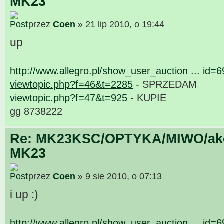
MK23
przez
Coen
» 21 lip 2010, o 19:44
up
http://www.allegro.pl/show_user_auction ... id=
viewtopic.php?f=46&t=2285
- SPRZEDAM
viewtopic.php?f=47&t=925
- KUPIE
gg 8738222
Re: MK23KSC/OPTYKA/MIWO/akce
MK23
przez
Coen
» 9 sie 2010, o 07:13
i up :)
http://www.allegro.pl/show_user_auction ... id=