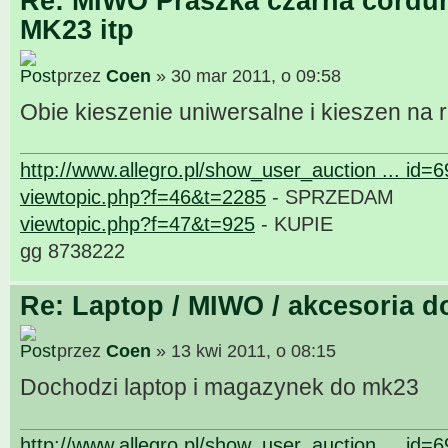
Re: MIWO Praszka czarna cordur
MK23 itp
przez
Coen
» 30 mar 2011, o 09:58
Obie kieszenie uniwersalne i kieszen na 
http://www.allegro.pl/show_user_auction ... id=
viewtopic.php?f=46&t=2285
- SPRZEDAM
viewtopic.php?f=47&t=925
- KUPIE
gg 8738222
Re: Laptop / MIWO / akcesoria d
przez
Coen
» 13 kwi 2011, o 08:15
Dochodzi laptop i magazynek do mk23
http://www.allegro.pl/show_user_auction ... id=