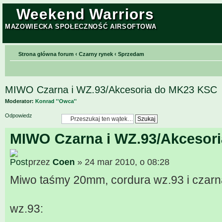
Weekend Warriors
MAZOWIECKA SPOŁECZNOŚĆ AIRSOFTOWA
Strona główna forum
‹
Czarny rynek
‹
Sprzedam
MIWO Czarna i WZ.93/Akcesoria do MK23 KSC
Moderator:
Konrad ''Owca''
Odpowiedz
MIWO Czarna i WZ.93/Akcesor
przez
Coen
» 24 mar 2010, o 08:28
Miwo taśmy 20mm, cordura wz.93 i czarn
wz.93: