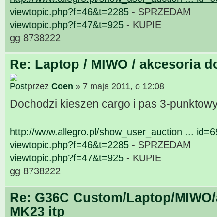
viewtopic.php?f=46&t=2285
- SPRZEDAM
viewtopic.php?f=47&t=925
- KUPIE
gg 8738222
Re: Laptop / MIWO / akcesoria d
przez
Coen
» 7 maja 2011, o 12:08
Dochodzi kieszen cargo i pas 3-punktow
http://www.allegro.pl/show_user_auction ... id=
viewtopic.php?f=46&t=2285
- SPRZEDAM
viewtopic.php?f=47&t=925
- KUPIE
gg 8738222
Re: G36C Custom/Laptop/MIWO/a
MK23 itp