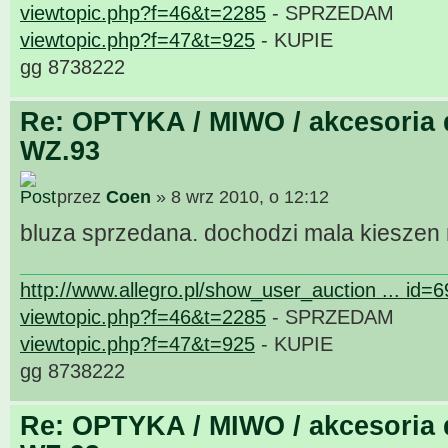
viewtopic.php?f=46&t=2285
- SPRZEDAM
viewtopic.php?f=47&t=925
- KUPIE
gg 8738222
Re: OPTYKA / MIWO / akcesoria 
WZ.93
przez
Coen
» 8 wrz 2010, o 12:12
bluza sprzedana. dochodzi mala kieszen
http://www.allegro.pl/show_user_auction ... id=
viewtopic.php?f=46&t=2285
- SPRZEDAM
viewtopic.php?f=47&t=925
- KUPIE
gg 8738222
Re: OPTYKA / MIWO / akcesoria 