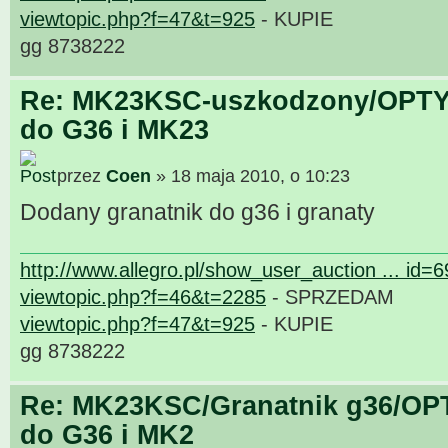
viewtopic.php?f=47&t=925
- KUPIE
gg 8738222
Re: MK23KSC-uszkodzony/OPTY
do G36 i MK23
przez
Coen
» 18 maja 2010, o 10:23
Dodany granatnik do g36 i granaty
http://www.allegro.pl/show_user_auction ... id=
viewtopic.php?f=46&t=2285
- SPRZEDAM
viewtopic.php?f=47&t=925
- KUPIE
gg 8738222
Re: MK23KSC/Granatnik g36/OP
do G36 i MK2