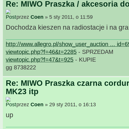
Re: MIWO Praszka / akcesoria do
przez
Coen
» 5 sty 2011, o 11:59
Dochodza kieszen na radiostacje i na gr
http://www.allegro.pl/show_user_auction ... id=
viewtopic.php?f=46&t=2285
- SPRZEDAM
viewtopic.php?f=47&t=925
- KUPIE
gg 8738222
Re: MIWO Praszka czarna cordur
MK23 itp
przez
Coen
» 29 sty 2011, o 16:13
up