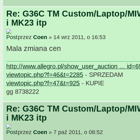
Re: G36C TM Custom/Laptop/MI
i MK23 itp
przez
Coen
» 14 wrz 2011, o 16:53
Mala zmiana cen
http://www.allegro.pl/show_user_auction ... id=
viewtopic.php?f=46&t=2285
- SPRZEDAM
viewtopic.php?f=47&t=925
- KUPIE
gg 8738222
Re: G36C TM Custom/Laptop/MI
i MK23 itp
przez
Coen
» 7 paź 2011, o 08:52