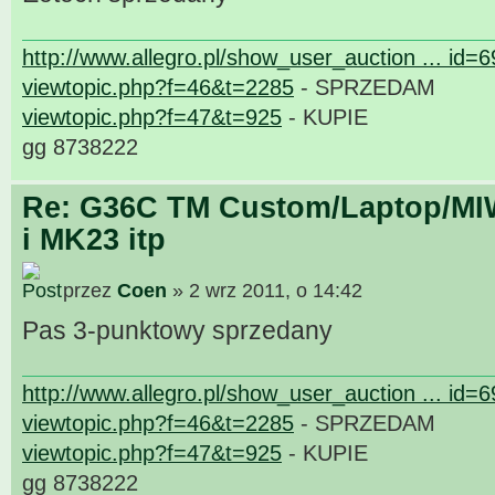
http://www.allegro.pl/show_user_auction ... id=
viewtopic.php?f=46&t=2285
- SPRZEDAM
viewtopic.php?f=47&t=925
- KUPIE
gg 8738222
Re: G36C TM Custom/Laptop/MI
i MK23 itp
przez
Coen
» 2 wrz 2011, o 14:42
Pas 3-punktowy sprzedany
http://www.allegro.pl/show_user_auction ... id=
viewtopic.php?f=46&t=2285
- SPRZEDAM
viewtopic.php?f=47&t=925
- KUPIE
gg 8738222