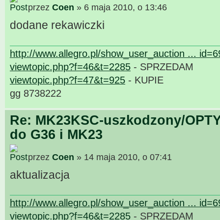
przez
Coen
» 6 maja 2010, o 13:46
dodane rekawiczki
http://www.allegro.pl/show_user_auction ... id=
viewtopic.php?f=46&t=2285
- SPRZEDAM
viewtopic.php?f=47&t=925
- KUPIE
gg 8738222
Re: MK23KSC-uszkodzony/OPTY
do G36 i MK23
przez
Coen
» 14 maja 2010, o 07:41
aktualizacja
http://www.allegro.pl/show_user_auction ... id=
viewtopic.php?f=46&t=2285
- SPRZEDAM