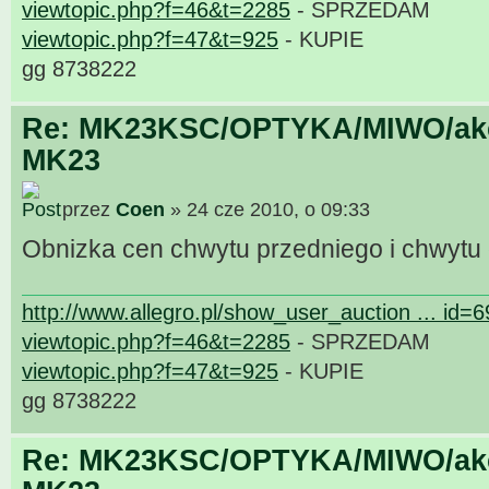
viewtopic.php?f=46&t=2285
- SPRZEDAM
viewtopic.php?f=47&t=925
- KUPIE
gg 8738222
Re: MK23KSC/OPTYKA/MIWO/akce
MK23
przez
Coen
» 24 cze 2010, o 09:33
Obnizka cen chwytu przedniego i chwytu
http://www.allegro.pl/show_user_auction ... id=
viewtopic.php?f=46&t=2285
- SPRZEDAM
viewtopic.php?f=47&t=925
- KUPIE
gg 8738222
Re: MK23KSC/OPTYKA/MIWO/akce