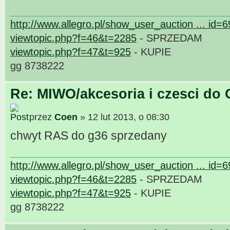
http://www.allegro.pl/show_user_auction ... id=
viewtopic.php?f=46&t=2285
- SPRZEDAM
viewtopic.php?f=47&t=925
- KUPIE
gg 8738222
Re: MIWO/akcesoria i czesci do 
przez
Coen
» 12 lut 2013, o 08:30
chwyt RAS do g36 sprzedany
http://www.allegro.pl/show_user_auction ... id=
viewtopic.php?f=46&t=2285
- SPRZEDAM
viewtopic.php?f=47&t=925
- KUPIE
gg 8738222