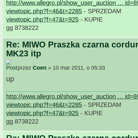
http://www.allegro.pl/show_user_auction ... id=
viewtopic.php?f=46&t=2285
- SPRZEDAM
viewtopic.php?f=47&t=925
- KUPIE
gg 8738222
Re: MIWO Praszka czarna cordur
MK23 itp
przez
Coen
» 10 mar 2011, o 05:33
up
http://www.allegro.pl/show_user_auction ... id=
viewtopic.php?f=46&t=2285
- SPRZEDAM
viewtopic.php?f=47&t=925
- KUPIE
gg 8738222