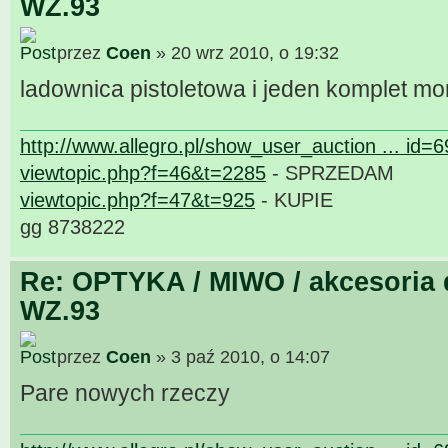
WZ.93
przez
Coen
» 20 wrz 2010, o 19:32
ladownica pistoletowa i jeden komplet m
http://www.allegro.pl/show_user_auction ... id=
viewtopic.php?f=46&t=2285
- SPRZEDAM
viewtopic.php?f=47&t=925
- KUPIE
gg 8738222
Re: OPTYKA / MIWO / akcesoria 
WZ.93
przez
Coen
» 3 paź 2010, o 14:07
Pare nowych rzeczy