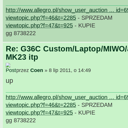
http://www.allegro.pl/show_user_auction ... id=
viewtopic.php?f=46&t=2285
- SPRZEDAM
viewtopic.php?f=47&t=925
- KUPIE
gg 8738222
Re: G36C Custom/Laptop/MIWO/a
MK23 itp
przez
Coen
» 8 lip 2011, o 14:49
up
http://www.allegro.pl/show_user_auction ... id=
viewtopic.php?f=46&t=2285
- SPRZEDAM
viewtopic.php?f=47&t=925
- KUPIE
gg 8738222