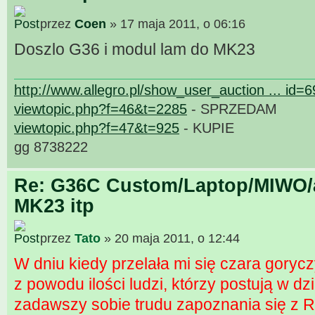
przez
Coen
» 17 maja 2011, o 06:16
Doszlo G36 i modul lam do MK23
http://www.allegro.pl/show_user_auction ... id=
viewtopic.php?f=46&t=2285
- SPRZEDAM
viewtopic.php?f=47&t=925
- KUPIE
gg 8738222
Re: G36C Custom/Laptop/MIWO/a
MK23 itp
przez
Tato
» 20 maja 2011, o 12:44
W dniu kiedy przelała mi się czara gorycz
z powodu ilości ludzi, którzy postują w d
zadawszy sobie trudu zapoznania się z