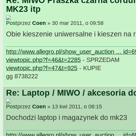
Re: MIWO Praszka czarna cordur
MK23 itp
przez
Coen
» 30 mar 2011, o 09:58
Obie kieszenie uniwersalne i kieszen na 
http://www.allegro.pl/show_user_auction ... id=
viewtopic.php?f=46&t=2285
- SPRZEDAM
viewtopic.php?f=47&t=925
- KUPIE
gg 8738222
Re: Laptop / MIWO / akcesoria d
przez
Coen
» 13 kwi 2011, o 08:15
Dochodzi laptop i magazynek do mk23
http://www.allegro.pl/show_user_auction ... id=