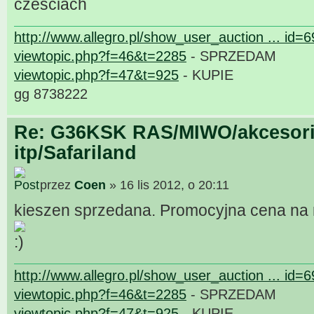
czesciach
http://www.allegro.pl/show_user_auction ... id=
viewtopic.php?f=46&t=2285
- SPRZEDAM
viewtopic.php?f=47&t=925
- KUPIE
gg 8738222
Re: G36KSK RAS/MIWO/akcesori
itp/Safariland
przez
Coen
» 16 lis 2012, o 20:11
kieszen sprzedana. Promocyjna cena na r
http://www.allegro.pl/show_user_auction ... id=
viewtopic.php?f=46&t=2285
- SPRZEDAM
viewtopic.php?f=47&t=925
- KUPIE