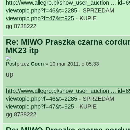
http://www.allegro.pl/show_user_auction ... id=
viewtopic.php?f=46&t=2285
- SPRZEDAM
viewtopic.php?f=47&t=925
- KUPIE
gg 8738222
Re: MIWO Praszka czarna cordur
MK23 itp
przez
Coen
» 10 mar 2011, o 05:33
up
http://www.allegro.pl/show_user_auction ... id=
viewtopic.php?f=46&t=2285
- SPRZEDAM
viewtopic.php?f=47&t=925
- KUPIE
gg 8738222