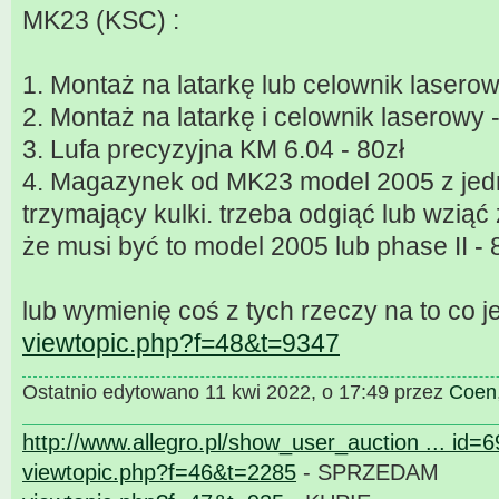
MK23 (KSC) :
1. Montaż na latarkę lub celownik laserow
2. Montaż na latarkę i celownik laserowy 
3. Lufa precyzyjna KM 6.04 - 80zł
4. Magazynek od MK23 model 2005 z jed
trzymający kulki. trzeba odgiąć lub wzią
że musi być to model 2005 lub phase II - 
lub wymienię coś z tych rzeczy na to co je
viewtopic.php?f=48&t=9347
Ostatnio edytowano 11 kwi 2022, o 17:49 przez
Coen
http://www.allegro.pl/show_user_auction ... id=
viewtopic.php?f=46&t=2285
- SPRZEDAM