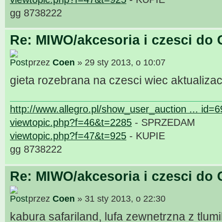
gg 8738222
Re: MIWO/akcesoria i czesci do 
przez
Coen
» 29 sty 2013, o 10:07
gieta rozebrana na czesci wiec aktualizac
http://www.allegro.pl/show_user_auction ... id=
viewtopic.php?f=46&t=2285
- SPRZEDAM
viewtopic.php?f=47&t=925
- KUPIE
gg 8738222
Re: MIWO/akcesoria i czesci do 
przez
Coen
» 31 sty 2013, o 22:30
kabura safariland, lufa zewnetrzna z tlu