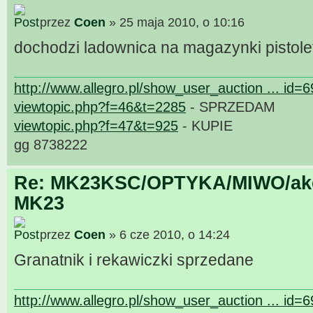
przez
Coen
» 25 maja 2010, o 10:16
dochodzi ladownica na magazynki pistol
http://www.allegro.pl/show_user_auction ... id=
viewtopic.php?f=46&t=2285
- SPRZEDAM
viewtopic.php?f=47&t=925
- KUPIE
gg 8738222
Re: MK23KSC/OPTYKA/MIWO/akce
MK23
przez
Coen
» 6 cze 2010, o 14:24
Granatnik i rekawiczki sprzedane
http://www.allegro.pl/show_user_auction ... id=