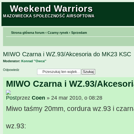
Weekend Warriors
MAZOWIECKA SPOŁECZNOŚĆ AIRSOFTOWA
Strona główna forum
‹
Czarny rynek
‹
Sprzedam
MIWO Czarna i WZ.93/Akcesoria do MK23 KSC
Moderator:
Konrad ''Owca''
Odpowiedz
MIWO Czarna i WZ.93/Akcesor
przez
Coen
» 24 mar 2010, o 08:28
Miwo taśmy 20mm, cordura wz.93 i czarn
wz.93: