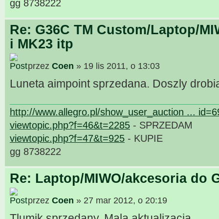
gg 8738222
Re: G36C TM Custom/Laptop/MI
i MK23 itp
przez
Coen
» 19 lis 2011, o 13:03
Luneta aimpoint sprzedana. Doszly drobi
http://www.allegro.pl/show_user_auction ... id=
viewtopic.php?f=46&t=2285
- SPRZEDAM
viewtopic.php?f=47&t=925
- KUPIE
gg 8738222
Re: Laptop/MIWO/akcesoria do G
przez
Coen
» 27 mar 2012, o 20:19
Tlumik sprzedany. Mala aktualizacja