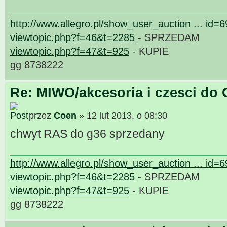
http://www.allegro.pl/show_user_auction ... id=
viewtopic.php?f=46&t=2285
- SPRZEDAM
viewtopic.php?f=47&t=925
- KUPIE
gg 8738222
Re: MIWO/akcesoria i czesci do 
przez
Coen
» 12 lut 2013, o 08:30
chwyt RAS do g36 sprzedany
http://www.allegro.pl/show_user_auction ... id=
viewtopic.php?f=46&t=2285
- SPRZEDAM
viewtopic.php?f=47&t=925
- KUPIE
gg 8738222