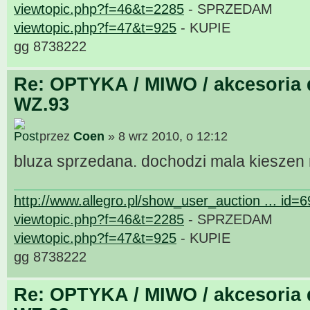
viewtopic.php?f=46&t=2285
- SPRZEDAM
viewtopic.php?f=47&t=925
- KUPIE
gg 8738222
Re: OPTYKA / MIWO / akcesoria 
WZ.93
przez
Coen
» 8 wrz 2010, o 12:12
bluza sprzedana. dochodzi mala kieszen
http://www.allegro.pl/show_user_auction ... id=
viewtopic.php?f=46&t=2285
- SPRZEDAM
viewtopic.php?f=47&t=925
- KUPIE
gg 8738222
Re: OPTYKA / MIWO / akcesoria 