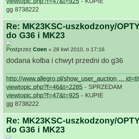
viewtopic.php?f=47&t=925
- KUPIE
gg 8738222
Re: MK23KSC-uszkodzony/OPTY
do G36 i MK23
przez
Coen
» 28 kwi 2010, o 17:16
dodana kolba i chwyt przedni do g36
http://www.allegro.pl/show_user_auction ... id=
viewtopic.php?f=46&t=2285
- SPRZEDAM
viewtopic.php?f=47&t=925
- KUPIE
gg 8738222
Re: MK23KSC-uszkodzony/OPTY
do G36 i MK23