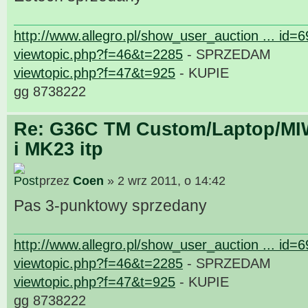
http://www.allegro.pl/show_user_auction ... id=
viewtopic.php?f=46&t=2285
- SPRZEDAM
viewtopic.php?f=47&t=925
- KUPIE
gg 8738222
Re: G36C TM Custom/Laptop/MI
i MK23 itp
przez
Coen
» 2 wrz 2011, o 14:42
Pas 3-punktowy sprzedany
http://www.allegro.pl/show_user_auction ... id=
viewtopic.php?f=46&t=2285
- SPRZEDAM
viewtopic.php?f=47&t=925
- KUPIE
gg 8738222