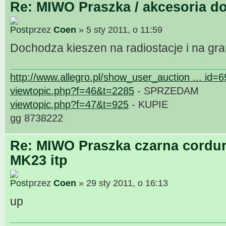
Re: MIWO Praszka / akcesoria do
przez
Coen
» 5 sty 2011, o 11:59
Dochodza kieszen na radiostacje i na gr
http://www.allegro.pl/show_user_auction ... id=
viewtopic.php?f=46&t=2285
- SPRZEDAM
viewtopic.php?f=47&t=925
- KUPIE
gg 8738222
Re: MIWO Praszka czarna cordur
MK23 itp
przez
Coen
» 29 sty 2011, o 16:13
up