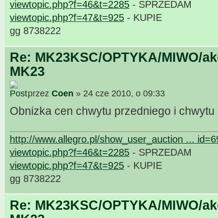
viewtopic.php?f=46&t=2285
- SPRZEDAM
viewtopic.php?f=47&t=925
- KUPIE
gg 8738222
Re: MK23KSC/OPTYKA/MIWO/akce
MK23
przez
Coen
» 24 cze 2010, o 09:33
Obnizka cen chwytu przedniego i chwytu
http://www.allegro.pl/show_user_auction ... id=
viewtopic.php?f=46&t=2285
- SPRZEDAM
viewtopic.php?f=47&t=925
- KUPIE
gg 8738222
Re: MK23KSC/OPTYKA/MIWO/akce