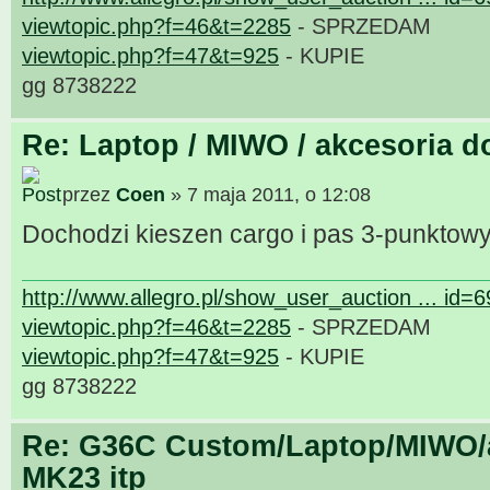
viewtopic.php?f=46&t=2285
- SPRZEDAM
viewtopic.php?f=47&t=925
- KUPIE
gg 8738222
Re: Laptop / MIWO / akcesoria d
przez
Coen
» 7 maja 2011, o 12:08
Dochodzi kieszen cargo i pas 3-punktow
http://www.allegro.pl/show_user_auction ... id=
viewtopic.php?f=46&t=2285
- SPRZEDAM
viewtopic.php?f=47&t=925
- KUPIE
gg 8738222
Re: G36C Custom/Laptop/MIWO/a
MK23 itp