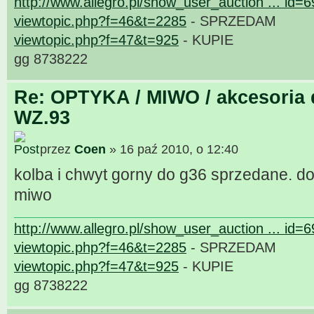
http://www.allegro.pl/show_user_auction ... id=
viewtopic.php?f=46&t=2285
- SPRZEDAM
viewtopic.php?f=47&t=925
- KUPIE
gg 8738222
Re: OPTYKA / MIWO / akcesoria 
WZ.93
przez
Coen
» 16 paź 2010, o 12:40
kolba i chwyt gorny do g36 sprzedane. 
miwo
http://www.allegro.pl/show_user_auction ... id=
viewtopic.php?f=46&t=2285
- SPRZEDAM
viewtopic.php?f=47&t=925
- KUPIE
gg 8738222