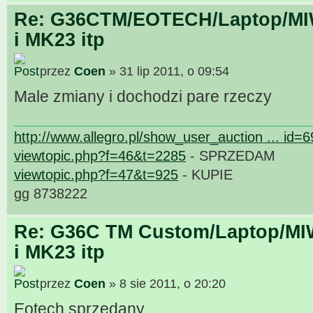
Re: G36CTM/EOTECH/Laptop/MIW
i MK23 itp
przez
Coen
» 31 lip 2011, o 09:54
Male zmiany i dochodzi pare rzeczy
http://www.allegro.pl/show_user_auction ... id=
viewtopic.php?f=46&t=2285
- SPRZEDAM
viewtopic.php?f=47&t=925
- KUPIE
gg 8738222
Re: G36C TM Custom/Laptop/MI
i MK23 itp
przez
Coen
» 8 sie 2011, o 20:20
Eotech sprzedany