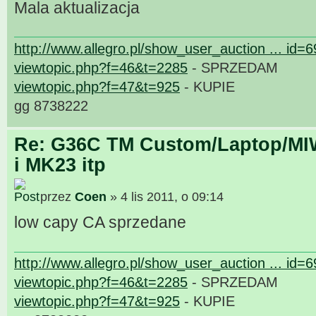
Mala aktualizacja
http://www.allegro.pl/show_user_auction ... id=
viewtopic.php?f=46&t=2285
- SPRZEDAM
viewtopic.php?f=47&t=925
- KUPIE
gg 8738222
Re: G36C TM Custom/Laptop/MI
i MK23 itp
przez
Coen
» 4 lis 2011, o 09:14
low capy CA sprzedane
http://www.allegro.pl/show_user_auction ... id=
viewtopic.php?f=46&t=2285
- SPRZEDAM
viewtopic.php?f=47&t=925
- KUPIE