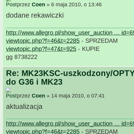
przez
Coen
» 6 maja 2010, o 13:46
dodane rekawiczki
http://www.allegro.pl/show_user_auction ... id=
viewtopic.php?f=46&t=2285
- SPRZEDAM
viewtopic.php?f=47&t=925
- KUPIE
gg 8738222
Re: MK23KSC-uszkodzony/OPTY
do G36 i MK23
przez
Coen
» 14 maja 2010, o 07:41
aktualizacja
http://www.allegro.pl/show_user_auction ... id=
viewtopic.php?f=46&t=2285
- SPRZEDAM