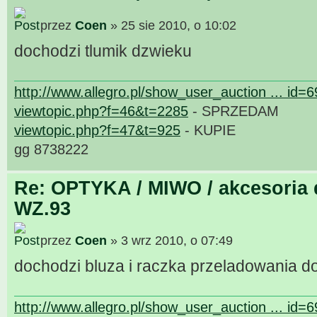
przez
Coen
» 25 sie 2010, o 10:02
dochodzi tlumik dzwieku
http://www.allegro.pl/show_user_auction ... id=
viewtopic.php?f=46&t=2285
- SPRZEDAM
viewtopic.php?f=47&t=925
- KUPIE
gg 8738222
Re: OPTYKA / MIWO / akcesoria 
WZ.93
przez
Coen
» 3 wrz 2010, o 07:49
dochodzi bluza i raczka przeladowania d
http://www.allegro.pl/show_user_auction ... id=