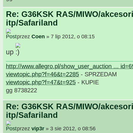
Re: G36KSK RAS/MIWO/akcesori
itp/Safariland
przez
Coen
» 7 lip 2012, o 08:15
up
http://www.allegro.pl/show_user_auction ... id=
viewtopic.php?f=46&t=2285
- SPRZEDAM
viewtopic.php?f=47&t=925
- KUPIE
gg 8738222
Re: G36KSK RAS/MIWO/akcesori
itp/Safariland
przez
vip3r
» 3 sie 2012, o 08:56