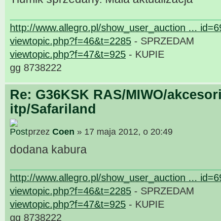
http://www.allegro.pl/show_user_auction ... id=
viewtopic.php?f=46&t=2285
- SPRZEDAM
viewtopic.php?f=47&t=925
- KUPIE
gg 8738222
Re: G36KSK RAS/MIWO/akcesori
itp/Safariland
przez
Coen
» 17 maja 2012, o 20:49
dodana kabura
http://www.allegro.pl/show_user_auction ... id=
viewtopic.php?f=46&t=2285
- SPRZEDAM
viewtopic.php?f=47&t=925
- KUPIE
gg 8738222