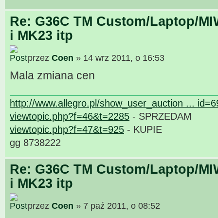
Re: G36C TM Custom/Laptop/MI
i MK23 itp
przez
Coen
» 14 wrz 2011, o 16:53
Mala zmiana cen
http://www.allegro.pl/show_user_auction ... id=
viewtopic.php?f=46&t=2285
- SPRZEDAM
viewtopic.php?f=47&t=925
- KUPIE
gg 8738222
Re: G36C TM Custom/Laptop/MI
i MK23 itp
przez
Coen
» 7 paź 2011, o 08:52