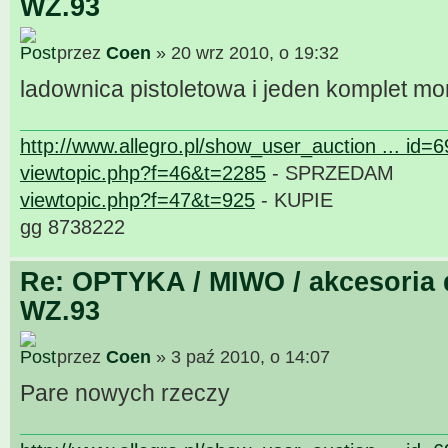
WZ.93
przez
Coen
» 20 wrz 2010, o 19:32
ladownica pistoletowa i jeden komplet m
http://www.allegro.pl/show_user_auction ... id=
viewtopic.php?f=46&t=2285
- SPRZEDAM
viewtopic.php?f=47&t=925
- KUPIE
gg 8738222
Re: OPTYKA / MIWO / akcesoria 
WZ.93
przez
Coen
» 3 paź 2010, o 14:07
Pare nowych rzeczy