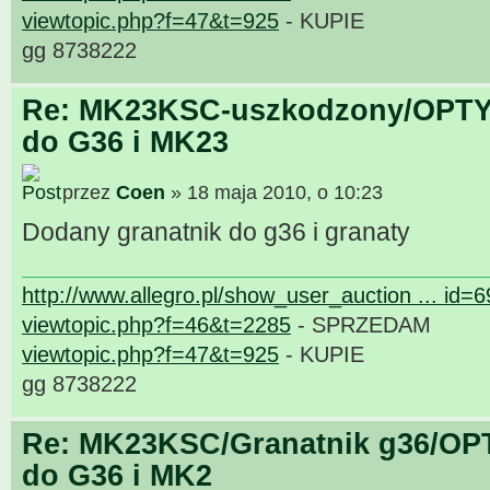
viewtopic.php?f=47&t=925
- KUPIE
gg 8738222
Re: MK23KSC-uszkodzony/OPTY
do G36 i MK23
przez
Coen
» 18 maja 2010, o 10:23
Dodany granatnik do g36 i granaty
http://www.allegro.pl/show_user_auction ... id=
viewtopic.php?f=46&t=2285
- SPRZEDAM
viewtopic.php?f=47&t=925
- KUPIE
gg 8738222
Re: MK23KSC/Granatnik g36/OP
do G36 i MK2