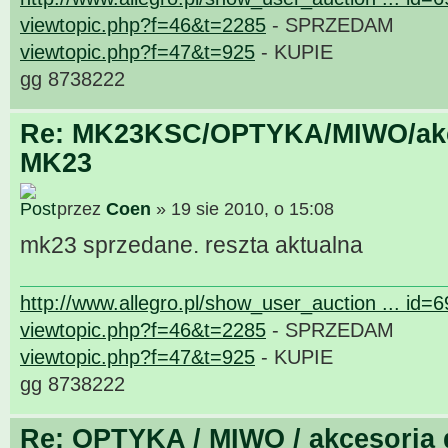
viewtopic.php?f=46&t=2285
- SPRZEDAM
viewtopic.php?f=47&t=925
- KUPIE
gg 8738222
Re: MK23KSC/OPTYKA/MIWO/akce
MK23
przez
Coen
» 19 sie 2010, o 15:08
mk23 sprzedane. reszta aktualna
http://www.allegro.pl/show_user_auction ... id=
viewtopic.php?f=46&t=2285
- SPRZEDAM
viewtopic.php?f=47&t=925
- KUPIE
gg 8738222
Re: OPTYKA / MIWO / akcesoria 