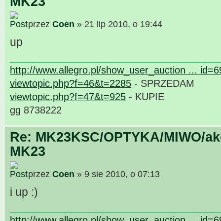
MK23
przez
Coen
» 21 lip 2010, o 19:44
up
http://www.allegro.pl/show_user_auction ... id=
viewtopic.php?f=46&t=2285
- SPRZEDAM
viewtopic.php?f=47&t=925
- KUPIE
gg 8738222
Re: MK23KSC/OPTYKA/MIWO/akce
MK23
przez
Coen
» 9 sie 2010, o 07:13
i up :)
http://www.allegro.pl/show_user_auction ... id=