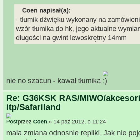
Coen napisał(a):
- tłumik dźwięku wykonany na zamówienie
wzór tłumika do hk, jego aktualne wymia
długości na gwint lewoskrętny 14mm
nie no szacun - kawał tłumika
Re: G36KSK RAS/MIWO/akcesori
itp/Safariland
przez
Coen
» 14 paź 2012, o 11:24
mala zmiana odnosnie repliki. Jak nie poj