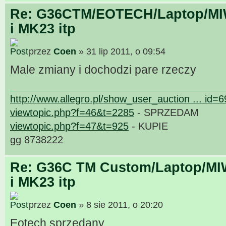
Re: G36CTM/EOTECH/Laptop/MIW
i MK23 itp
przez
Coen
» 31 lip 2011, o 09:54
Male zmiany i dochodzi pare rzeczy
http://www.allegro.pl/show_user_auction ... id=
viewtopic.php?f=46&t=2285
- SPRZEDAM
viewtopic.php?f=47&t=925
- KUPIE
gg 8738222
Re: G36C TM Custom/Laptop/MI
i MK23 itp
przez
Coen
» 8 sie 2011, o 20:20
Eotech sprzedany