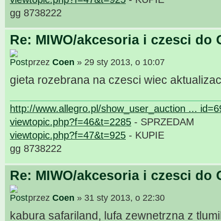
gg 8738222
Re: MIWO/akcesoria i czesci do 
przez
Coen
» 29 sty 2013, o 10:07
gieta rozebrana na czesci wiec aktualizac
http://www.allegro.pl/show_user_auction ... id=
viewtopic.php?f=46&t=2285
- SPRZEDAM
viewtopic.php?f=47&t=925
- KUPIE
gg 8738222
Re: MIWO/akcesoria i czesci do 
przez
Coen
» 31 sty 2013, o 22:30
kabura safariland, lufa zewnetrzna z tlu