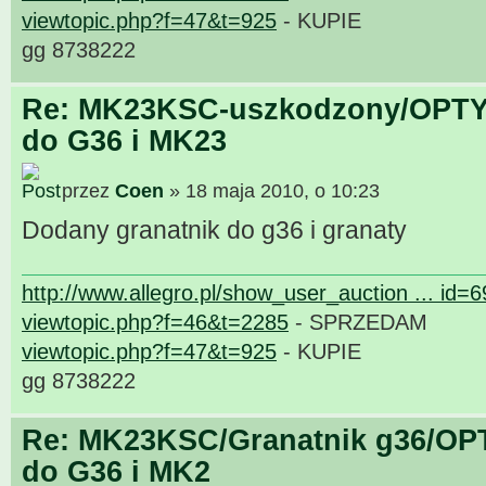
viewtopic.php?f=47&t=925
- KUPIE
gg 8738222
Re: MK23KSC-uszkodzony/OPTY
do G36 i MK23
przez
Coen
» 18 maja 2010, o 10:23
Dodany granatnik do g36 i granaty
http://www.allegro.pl/show_user_auction ... id=
viewtopic.php?f=46&t=2285
- SPRZEDAM
viewtopic.php?f=47&t=925
- KUPIE
gg 8738222
Re: MK23KSC/Granatnik g36/OP
do G36 i MK2