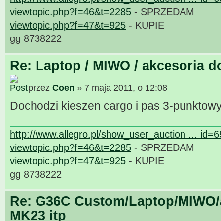
viewtopic.php?f=46&t=2285
- SPRZEDAM
viewtopic.php?f=47&t=925
- KUPIE
gg 8738222
Re: Laptop / MIWO / akcesoria d
przez
Coen
» 7 maja 2011, o 12:08
Dochodzi kieszen cargo i pas 3-punktow
http://www.allegro.pl/show_user_auction ... id=
viewtopic.php?f=46&t=2285
- SPRZEDAM
viewtopic.php?f=47&t=925
- KUPIE
gg 8738222
Re: G36C Custom/Laptop/MIWO/a
MK23 itp