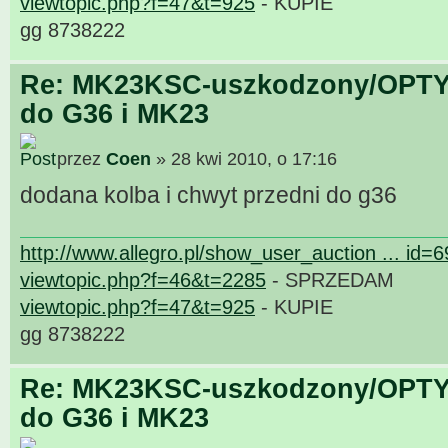
viewtopic.php?f=47&t=925
- KUPIE
gg 8738222
Re: MK23KSC-uszkodzony/OPTY
do G36 i MK23
przez
Coen
» 28 kwi 2010, o 17:16
dodana kolba i chwyt przedni do g36
http://www.allegro.pl/show_user_auction ... id=
viewtopic.php?f=46&t=2285
- SPRZEDAM
viewtopic.php?f=47&t=925
- KUPIE
gg 8738222
Re: MK23KSC-uszkodzony/OPTY
do G36 i MK23