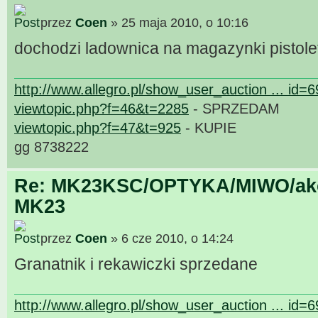
przez
Coen
» 25 maja 2010, o 10:16
dochodzi ladownica na magazynki pistol
http://www.allegro.pl/show_user_auction ... id=
viewtopic.php?f=46&t=2285
- SPRZEDAM
viewtopic.php?f=47&t=925
- KUPIE
gg 8738222
Re: MK23KSC/OPTYKA/MIWO/akce
MK23
przez
Coen
» 6 cze 2010, o 14:24
Granatnik i rekawiczki sprzedane
http://www.allegro.pl/show_user_auction ... id=