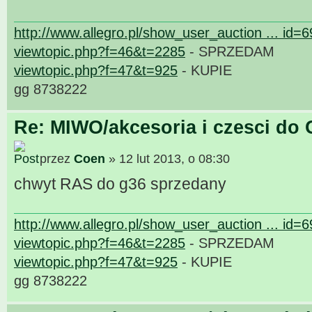
http://www.allegro.pl/show_user_auction ... id=
viewtopic.php?f=46&t=2285
- SPRZEDAM
viewtopic.php?f=47&t=925
- KUPIE
gg 8738222
Re: MIWO/akcesoria i czesci do 
przez
Coen
» 12 lut 2013, o 08:30
chwyt RAS do g36 sprzedany
http://www.allegro.pl/show_user_auction ... id=
viewtopic.php?f=46&t=2285
- SPRZEDAM
viewtopic.php?f=47&t=925
- KUPIE
gg 8738222