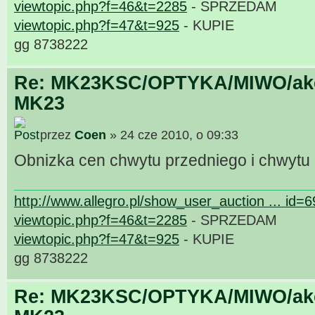
viewtopic.php?f=46&t=2285
- SPRZEDAM
viewtopic.php?f=47&t=925
- KUPIE
gg 8738222
Re: MK23KSC/OPTYKA/MIWO/akce
MK23
przez
Coen
» 24 cze 2010, o 09:33
Obnizka cen chwytu przedniego i chwytu
http://www.allegro.pl/show_user_auction ... id=
viewtopic.php?f=46&t=2285
- SPRZEDAM
viewtopic.php?f=47&t=925
- KUPIE
gg 8738222
Re: MK23KSC/OPTYKA/MIWO/akce