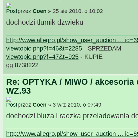
przez
Coen
» 25 sie 2010, o 10:02
dochodzi tlumik dzwieku
http://www.allegro.pl/show_user_auction ... id=
viewtopic.php?f=46&t=2285
- SPRZEDAM
viewtopic.php?f=47&t=925
- KUPIE
gg 8738222
Re: OPTYKA / MIWO / akcesoria 
WZ.93
przez
Coen
» 3 wrz 2010, o 07:49
dochodzi bluza i raczka przeladowania d
http://www.allegro.pl/show_user_auction ... id=