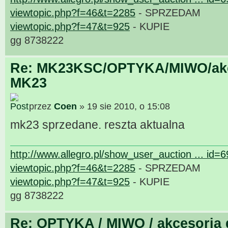
viewtopic.php?f=46&t=2285
- SPRZEDAM
viewtopic.php?f=47&t=925
- KUPIE
gg 8738222
Re: MK23KSC/OPTYKA/MIWO/akce
MK23
przez
Coen
» 19 sie 2010, o 15:08
mk23 sprzedane. reszta aktualna
http://www.allegro.pl/show_user_auction ... id=
viewtopic.php?f=46&t=2285
- SPRZEDAM
viewtopic.php?f=47&t=925
- KUPIE
gg 8738222
Re: OPTYKA / MIWO / akcesoria 