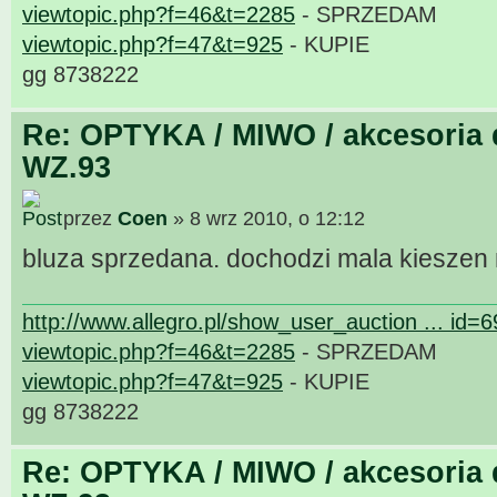
viewtopic.php?f=46&t=2285
- SPRZEDAM
viewtopic.php?f=47&t=925
- KUPIE
gg 8738222
Re: OPTYKA / MIWO / akcesoria 
WZ.93
przez
Coen
» 8 wrz 2010, o 12:12
bluza sprzedana. dochodzi mala kieszen
http://www.allegro.pl/show_user_auction ... id=
viewtopic.php?f=46&t=2285
- SPRZEDAM
viewtopic.php?f=47&t=925
- KUPIE
gg 8738222
Re: OPTYKA / MIWO / akcesoria 