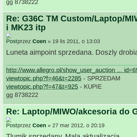
gg 8738222
Re: G36C TM Custom/Laptop/MI
i MK23 itp
przez
Coen
» 19 lis 2011, o 13:03
Luneta aimpoint sprzedana. Doszly drobi
http://www.allegro.pl/show_user_auction ... id=
viewtopic.php?f=46&t=2285
- SPRZEDAM
viewtopic.php?f=47&t=925
- KUPIE
gg 8738222
Re: Laptop/MIWO/akcesoria do G
przez
Coen
» 27 mar 2012, o 20:19
Tlumik sprzedany. Mala aktualizacja