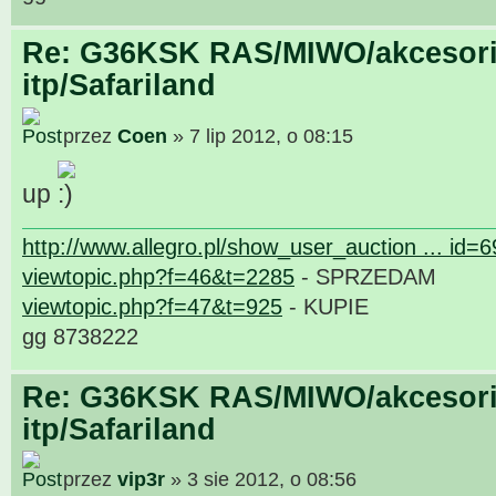
Re: G36KSK RAS/MIWO/akcesori
itp/Safariland
przez
Coen
» 7 lip 2012, o 08:15
up
http://www.allegro.pl/show_user_auction ... id=
viewtopic.php?f=46&t=2285
- SPRZEDAM
viewtopic.php?f=47&t=925
- KUPIE
gg 8738222
Re: G36KSK RAS/MIWO/akcesori
itp/Safariland
przez
vip3r
» 3 sie 2012, o 08:56