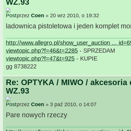
WZ.93
przez
Coen
» 20 wrz 2010, o 19:32
ladownica pistoletowa i jeden komplet m
http://www.allegro.pl/show_user_auction ... id=
viewtopic.php?f=46&t=2285
- SPRZEDAM
viewtopic.php?f=47&t=925
- KUPIE
gg 8738222
Re: OPTYKA / MIWO / akcesoria 
WZ.93
przez
Coen
» 3 paź 2010, o 14:07
Pare nowych rzeczy