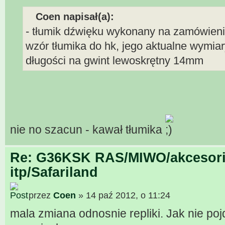
Coen napisał(a):
- tłumik dźwięku wykonany na zamówienie
wzór tłumika do hk, jego aktualne wymia
długości na gwint lewoskrętny 14mm
nie no szacun - kawał tłumika
Re: G36KSK RAS/MIWO/akcesori
itp/Safariland
przez
Coen
» 14 paź 2012, o 11:24
mala zmiana odnosnie repliki. Jak nie poj