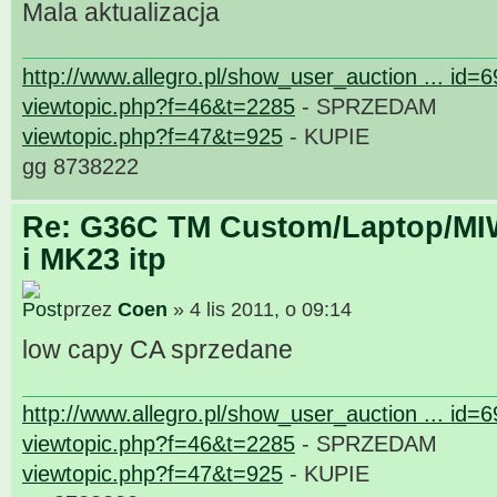
Mala aktualizacja
http://www.allegro.pl/show_user_auction ... id=
viewtopic.php?f=46&t=2285
- SPRZEDAM
viewtopic.php?f=47&t=925
- KUPIE
gg 8738222
Re: G36C TM Custom/Laptop/MI
i MK23 itp
przez
Coen
» 4 lis 2011, o 09:14
low capy CA sprzedane
http://www.allegro.pl/show_user_auction ... id=
viewtopic.php?f=46&t=2285
- SPRZEDAM
viewtopic.php?f=47&t=925
- KUPIE