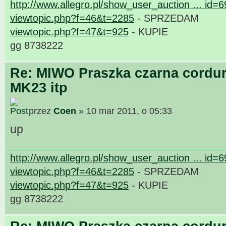
http://www.allegro.pl/show_user_auction ... id=
viewtopic.php?f=46&t=2285
- SPRZEDAM
viewtopic.php?f=47&t=925
- KUPIE
gg 8738222
Re: MIWO Praszka czarna cordur
MK23 itp
przez
Coen
» 10 mar 2011, o 05:33
up
http://www.allegro.pl/show_user_auction ... id=
viewtopic.php?f=46&t=2285
- SPRZEDAM
viewtopic.php?f=47&t=925
- KUPIE
gg 8738222