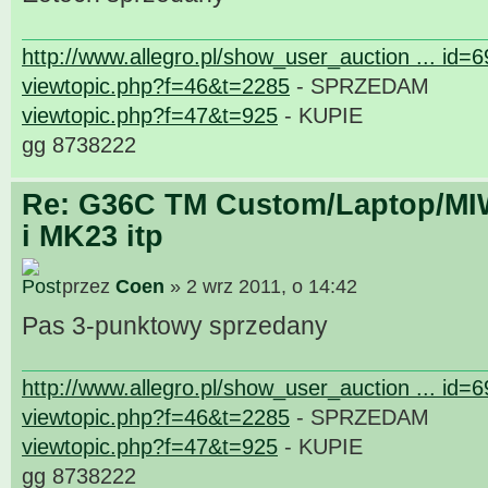
http://www.allegro.pl/show_user_auction ... id=
viewtopic.php?f=46&t=2285
- SPRZEDAM
viewtopic.php?f=47&t=925
- KUPIE
gg 8738222
Re: G36C TM Custom/Laptop/MI
i MK23 itp
przez
Coen
» 2 wrz 2011, o 14:42
Pas 3-punktowy sprzedany
http://www.allegro.pl/show_user_auction ... id=
viewtopic.php?f=46&t=2285
- SPRZEDAM
viewtopic.php?f=47&t=925
- KUPIE
gg 8738222