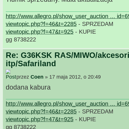
http://www.allegro.pl/show_user_auction ... id=
viewtopic.php?f=46&t=2285
- SPRZEDAM
viewtopic.php?f=47&t=925
- KUPIE
gg 8738222
Re: G36KSK RAS/MIWO/akcesori
itp/Safariland
przez
Coen
» 17 maja 2012, o 20:49
dodana kabura
http://www.allegro.pl/show_user_auction ... id=
viewtopic.php?f=46&t=2285
- SPRZEDAM
viewtopic.php?f=47&t=925
- KUPIE
gg 8738222