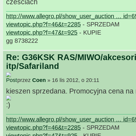
czesciach
http://www.allegro.pl/show_user_auction ... id=
viewtopic.php?f=46&t=2285
- SPRZEDAM
viewtopic.php?f=47&t=925
- KUPIE
gg 8738222
Re: G36KSK RAS/MIWO/akcesori
itp/Safariland
przez
Coen
» 16 lis 2012, o 20:11
kieszen sprzedana. Promocyjna cena na r
http://www.allegro.pl/show_user_auction ... id=
viewtopic.php?f=46&t=2285
- SPRZEDAM
viewtopic.php?f=47&t=925
- KUPIE