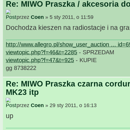
Re: MIWO Praszka / akcesoria do
przez
Coen
» 5 sty 2011, o 11:59
Dochodza kieszen na radiostacje i na gr
http://www.allegro.pl/show_user_auction ... id=
viewtopic.php?f=46&t=2285
- SPRZEDAM
viewtopic.php?f=47&t=925
- KUPIE
gg 8738222
Re: MIWO Praszka czarna cordur
MK23 itp
przez
Coen
» 29 sty 2011, o 16:13
up