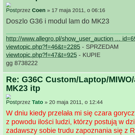
przez
Coen
» 17 maja 2011, o 06:16
Doszlo G36 i modul lam do MK23
http://www.allegro.pl/show_user_auction ... id=
viewtopic.php?f=46&t=2285
- SPRZEDAM
viewtopic.php?f=47&t=925
- KUPIE
gg 8738222
Re: G36C Custom/Laptop/MIWO/a
MK23 itp
przez
Tato
» 20 maja 2011, o 12:44
W dniu kiedy przelała mi się czara gorycz
z powodu ilości ludzi, którzy postują w d
zadawszy sobie trudu zapoznania się z