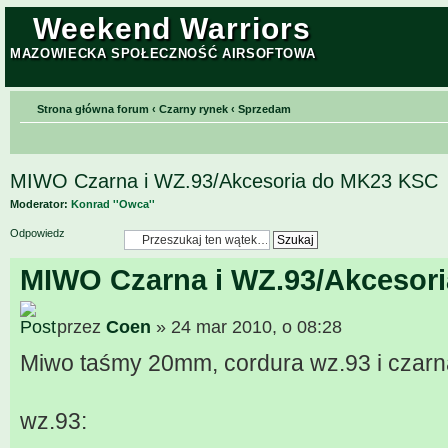
Weekend Warriors
MAZOWIECKA SPOŁECZNOŚĆ AIRSOFTOWA
Strona główna forum
‹
Czarny rynek
‹
Sprzedam
MIWO Czarna i WZ.93/Akcesoria do MK23 KSC
Moderator:
Konrad ''Owca''
Odpowiedz
MIWO Czarna i WZ.93/Akcesor
przez
Coen
» 24 mar 2010, o 08:28
Miwo taśmy 20mm, cordura wz.93 i czarn
wz.93: