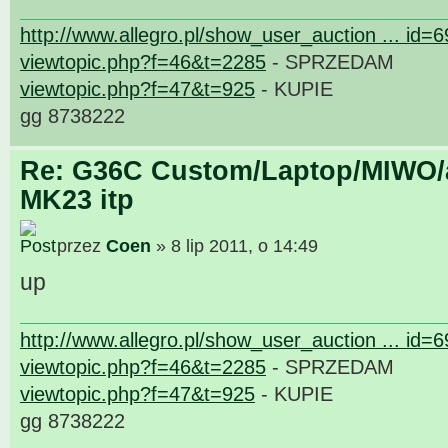
http://www.allegro.pl/show_user_auction ... id=
viewtopic.php?f=46&t=2285
- SPRZEDAM
viewtopic.php?f=47&t=925
- KUPIE
gg 8738222
Re: G36C Custom/Laptop/MIWO/a
MK23 itp
przez
Coen
» 8 lip 2011, o 14:49
up
http://www.allegro.pl/show_user_auction ... id=
viewtopic.php?f=46&t=2285
- SPRZEDAM
viewtopic.php?f=47&t=925
- KUPIE
gg 8738222