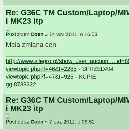
Re: G36C TM Custom/Laptop/MI
i MK23 itp
przez
Coen
» 14 wrz 2011, o 16:53
Mala zmiana cen
http://www.allegro.pl/show_user_auction ... id=
viewtopic.php?f=46&t=2285
- SPRZEDAM
viewtopic.php?f=47&t=925
- KUPIE
gg 8738222
Re: G36C TM Custom/Laptop/MI
i MK23 itp
przez
Coen
» 7 paź 2011, o 08:52