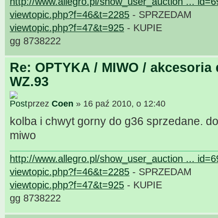
http://www.allegro.pl/show_user_auction ... id=
viewtopic.php?f=46&t=2285
- SPRZEDAM
viewtopic.php?f=47&t=925
- KUPIE
gg 8738222
Re: OPTYKA / MIWO / akcesoria 
WZ.93
przez
Coen
» 16 paź 2010, o 12:40
kolba i chwyt gorny do g36 sprzedane. 
miwo
http://www.allegro.pl/show_user_auction ... id=
viewtopic.php?f=46&t=2285
- SPRZEDAM
viewtopic.php?f=47&t=925
- KUPIE
gg 8738222