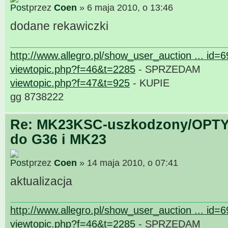
przez
Coen
» 6 maja 2010, o 13:46
dodane rekawiczki
http://www.allegro.pl/show_user_auction ... id=
viewtopic.php?f=46&t=2285
- SPRZEDAM
viewtopic.php?f=47&t=925
- KUPIE
gg 8738222
Re: MK23KSC-uszkodzony/OPTY
do G36 i MK23
przez
Coen
» 14 maja 2010, o 07:41
aktualizacja
http://www.allegro.pl/show_user_auction ... id=
viewtopic.php?f=46&t=2285
- SPRZEDAM