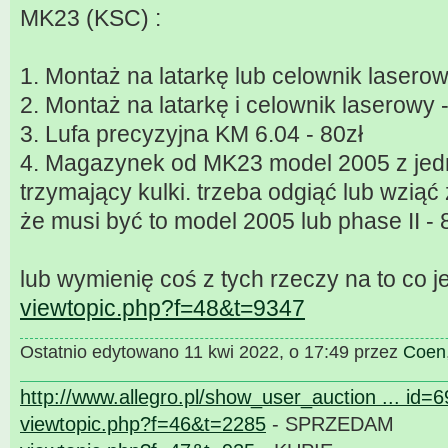
MK23 (KSC) :
1. Montaż na latarkę lub celownik laserow
2. Montaż na latarkę i celownik laserowy 
3. Lufa precyzyjna KM 6.04 - 80zł
4. Magazynek od MK23 model 2005 z jed
trzymający kulki. trzeba odgiąć lub wzią
że musi być to model 2005 lub phase II - 
lub wymienię coś z tych rzeczy na to co je
viewtopic.php?f=48&t=9347
Ostatnio edytowano 11 kwi 2022, o 17:49 przez
Coen
http://www.allegro.pl/show_user_auction ... id=
viewtopic.php?f=46&t=2285
- SPRZEDAM