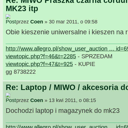
Re: MIWO Praszka czarna cordur
MK23 itp
przez
Coen
» 30 mar 2011, o 09:58
Obie kieszenie uniwersalne i kieszen na 
http://www.allegro.pl/show_user_auction ... id=
viewtopic.php?f=46&t=2285
- SPRZEDAM
viewtopic.php?f=47&t=925
- KUPIE
gg 8738222
Re: Laptop / MIWO / akcesoria d
przez
Coen
» 13 kwi 2011, o 08:15
Dochodzi laptop i magazynek do mk23
http://www.allegro.pl/show_user_auction ... id=