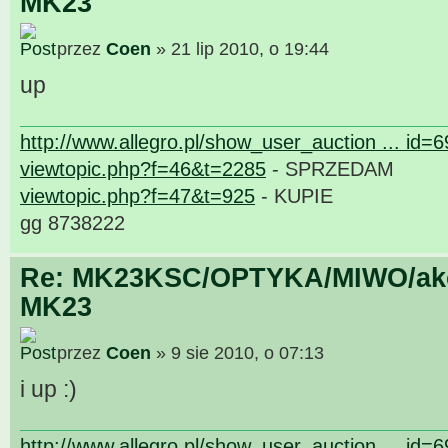
MK23
przez
Coen
» 21 lip 2010, o 19:44
up
http://www.allegro.pl/show_user_auction ... id=
viewtopic.php?f=46&t=2285
- SPRZEDAM
viewtopic.php?f=47&t=925
- KUPIE
gg 8738222
Re: MK23KSC/OPTYKA/MIWO/akce
MK23
przez
Coen
» 9 sie 2010, o 07:13
i up :)
http://www.allegro.pl/show_user_auction ... id=