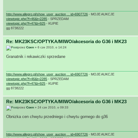
http://www.allegro.pl/show_user_auction ... id=6907726
- MOJE AUKCJE
viewtopic.php?f=46&t=2285
- SPRZEDAM
viewtopic.php?f=47&t=925
- KUPIE
gg 8738222
Re: MK23KSC/OPTYKA/MIWO/akcesoria do G36 i MK23
przez
Coen
» 6 cze 2010, o 14:24
Granatnik i rekawiczki sprzedane
http://www.allegro.pl/show_user_auction ... id=6907726
- MOJE AUKCJE
viewtopic.php?f=46&t=2285
- SPRZEDAM
viewtopic.php?f=47&t=925
- KUPIE
gg 8738222
Re: MK23KSC/OPTYKA/MIWO/akcesoria do G36 i MK23
przez
Coen
» 24 cze 2010, o 09:33
Obnizka cen chwytu przedniego i chwytu gornego do g36
http://www.allegro.pl/show_user_auction ... id=6907726
- MOJE AUKCJE