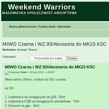
Weekend Warriors
MAZOWIECKA SPOŁECZNOŚĆ AIRSOFTOWA
Strona główna forum
‹
Czarny rynek
‹
Sprzedam
MIWO Czarna i WZ.93/Akcesoria do MK23 KSC
Moderator:
Konrad ''Owca''
Odpowiedz
MIWO Czarna i WZ.93/Akcesoria do MK23 KSC
przez
Coen
» 24 mar 2010, o 08:28
Miwo taśmy 20mm, cordura wz.93 i czarna:
wz.93:
1. Ładownica na 2magazynki do g36 - 60zł
2. Ładownica CQB na 4magazynki pistoletowe - 70zł
3. Kieszeń na gps - 50zł