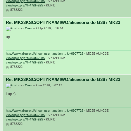
viewtopic.php?f=46&t=2285
- SPRZEDAM
viewtopic.php?f=47&t=925
- KUPIE
gg 8738222
Re: MK23KSC/OPTYKA/MIWO/akcesoria do G36 i MK23
przez
Coen
» 21 lip 2010, o 19:44
up
http://www.allegro.pl/show_user_auction ... id=6907726
- MOJE AUKCJE
viewtopic.php?f=46&t=2285
- SPRZEDAM
viewtopic.php?f=47&t=925
- KUPIE
gg 8738222
Re: MK23KSC/OPTYKA/MIWO/akcesoria do G36 i MK23
przez
Coen
» 9 sie 2010, o 07:13
i up :)
http://www.allegro.pl/show_user_auction ... id=6907726
- MOJE AUKCJE
viewtopic.php?f=46&t=2285
- SPRZEDAM
viewtopic.php?f=47&t=925
- KUPIE
gg 8738222