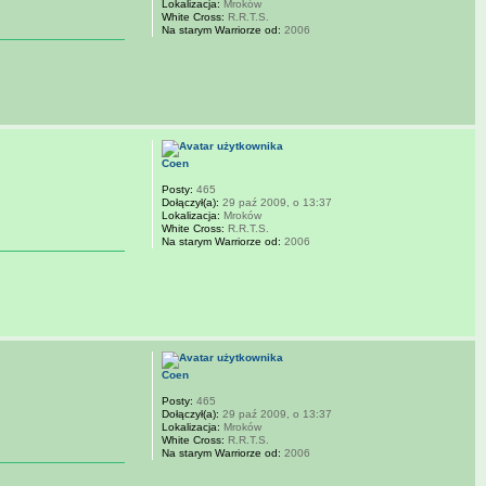
Lokalizacja:
Mroków
White Cross:
R.R.T.S.
Na starym Warriorze od:
2006
Coen
Posty:
465
Dołączył(a):
29 paź 2009, o 13:37
Lokalizacja:
Mroków
White Cross:
R.R.T.S.
Na starym Warriorze od:
2006
Coen
Posty:
465
Dołączył(a):
29 paź 2009, o 13:37
Lokalizacja:
Mroków
White Cross:
R.R.T.S.
Na starym Warriorze od:
2006