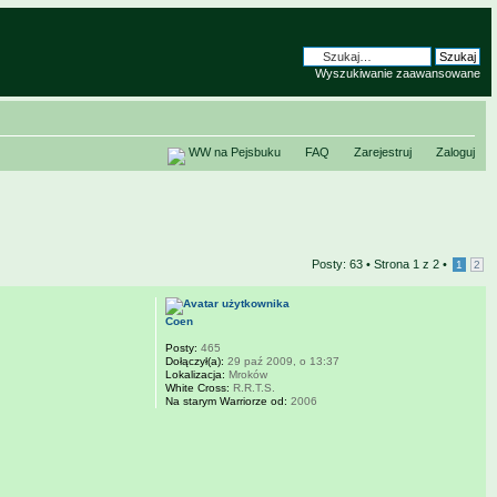
Wyszukiwanie zaawansowane
WW na Pejsbuku
FAQ
Zarejestruj
Zaloguj
Posty: 63 •
Strona
1
z
2
•
1
2
Coen
Posty:
465
Dołączył(a):
29 paź 2009, o 13:37
Lokalizacja:
Mroków
White Cross:
R.R.T.S.
Na starym Warriorze od:
2006