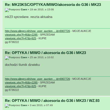
Re: MK23KSC/OPTYKA/MIWO/akcesoria do G36 i MK23
przez
Coen
» 19 sie 2010, o 15:08
mk23 sprzedane. reszta aktualna
http://www.allegro.pl/show_user_auction ... id=6907726
- MOJE AUKCJE
viewtopic.php?f=46&t=2285
- SPRZEDAM
viewtopic.php?f=47&t=925
- KUPIE
gg 8738222
Re: OPTYKA / MIWO / akcesoria do G36 i MK23
przez
Coen
» 25 sie 2010, o 10:02
dochodzi tlumik dzwieku
http://www.allegro.pl/show_user_auction ... id=6907726
- MOJE AUKCJE
viewtopic.php?f=46&t=2285
- SPRZEDAM
viewtopic.php?f=47&t=925
- KUPIE
gg 8738222
Re: OPTYKA / MIWO / akcesoria do G36 i MK23 / WZ.93
przez
Coen
» 3 wrz 2010, o 07:49