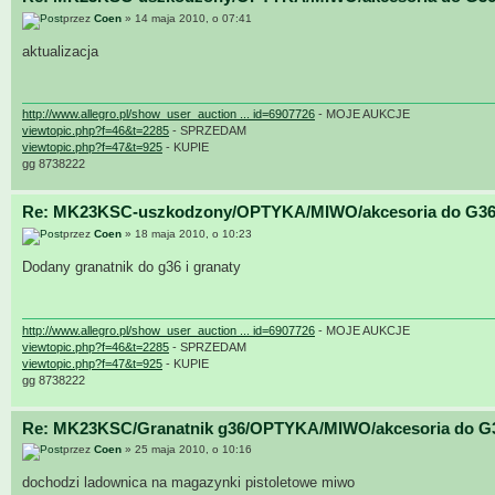
przez
Coen
» 14 maja 2010, o 07:41
aktualizacja
http://www.allegro.pl/show_user_auction ... id=6907726
- MOJE AUKCJE
viewtopic.php?f=46&t=2285
- SPRZEDAM
viewtopic.php?f=47&t=925
- KUPIE
gg 8738222
Re: MK23KSC-uszkodzony/OPTYKA/MIWO/akcesoria do G36
przez
Coen
» 18 maja 2010, o 10:23
Dodany granatnik do g36 i granaty
http://www.allegro.pl/show_user_auction ... id=6907726
- MOJE AUKCJE
viewtopic.php?f=46&t=2285
- SPRZEDAM
viewtopic.php?f=47&t=925
- KUPIE
gg 8738222
Re: MK23KSC/Granatnik g36/OPTYKA/MIWO/akcesoria do G
przez
Coen
» 25 maja 2010, o 10:16
dochodzi ladownica na magazynki pistoletowe miwo