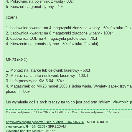
4. Pokrowiec na pojemnik z wodą - 80zł
5. Kieszeń na granat dymny - 40zł
czarna:
1. Ładownica kwadrat na 4 magazynki złączone w pary - 60zł/sztuka (2szt
2. Ładownica kwadrat na 8 magazynki złączone w pary - 100zł
3. Ładownica CQB na 4 magazynki pistoletowe - 70zł
4. Kieszenie na granaty dymne - 30zł/sztuka (2sztuki)
MK23 (KSC) :
1. Montaż na latarkę lub celownik laserowy - 60zł
2. Montaż na latarkę i celownik laserowy - 100zł
3. Lufa precyzyjna KM 6.04 - 80zł
4. Magazynek od MK23 model 2005 z jedną wadą. Wygięty ząbek trzymając
phase II - 80zł
lub wymienię coś z tych rzeczy na to co jest pod tym linkiem:
viewtopic.
Ostatnio edytowano 11 kwi 2022, o 17:49 przez
Coen
, łącznie edytowano 155 razy
http://www.allegro.pl/show_user_auction ... id=6907726
- MOJE AUKCJE
viewtopic.php?f=46&t=2285
- SPRZEDAM
viewtopic.php?f=47&t=925
- KUPIE