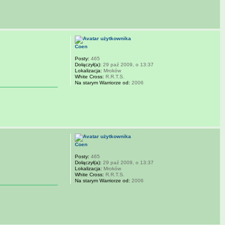
Coen
Posty:
465
Dołączył(a):
29 paź 2009, o 13:37
Lokalizacja:
Mroków
White Cross:
R.R.T.S.
Na starym Warriorze od:
2006
Coen
Posty:
465
Dołączył(a):
29 paź 2009, o 13:37
Lokalizacja:
Mroków
White Cross:
R.R.T.S.
Na starym Warriorze od:
2006