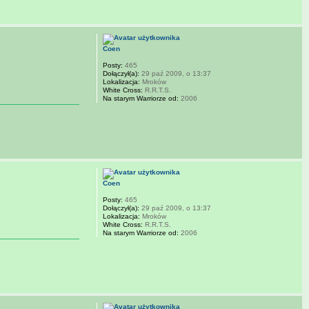
Coen
Posty:
465
Dołączył(a):
29 paź 2009, o 13:37
Lokalizacja:
Mroków
White Cross:
R.R.T.S.
Na starym Warriorze od:
2006
Coen
Posty:
465
Dołączył(a):
29 paź 2009, o 13:37
Lokalizacja:
Mroków
White Cross:
R.R.T.S.
Na starym Warriorze od:
2006