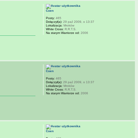
Coen
Posty:
465
Dołączył(a):
29 paź 2009, o 13:37
Lokalizacja:
Mroków
White Cross:
R.R.T.S.
Na starym Warriorze od:
2006
Coen
Posty:
465
Dołączył(a):
29 paź 2009, o 13:37
Lokalizacja:
Mroków
White Cross:
R.R.T.S.
Na starym Warriorze od:
2006
Coen