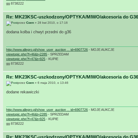
gg 8738222
Re: MK23KSC-uszkodzony/OPTYKA/MIWO/akcesoria do G36
przez
Coen
» 28 kwi 2010, o 17:16
dodana kolba i chwyt przedni do g36
http://www.allegro.pl/show_user_auction ... id=6907726
- MOJE AUKCJE
viewtopic.php?f=46&t=2285
- SPRZEDAM
viewtopic.php?f=47&t=925
- KUPIE
gg 8738222
Re: MK23KSC-uszkodzony/OPTYKA/MIWO/akcesoria do G36
przez
Coen
» 6 maja 2010, o 13:46
dodane rekawiczki
http://www.allegro.pl/show_user_auction ... id=6907726
- MOJE AUKCJE
viewtopic.php?f=46&t=2285
- SPRZEDAM
viewtopic.php?f=47&t=925
- KUPIE
gg 8738222
Re: MK23KSC-uszkodzony/OPTYKA/MIWO/akcesoria do G36