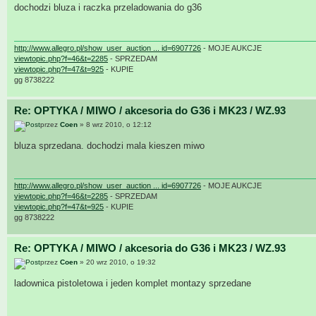
dochodzi bluza i raczka przeladowania do g36
http://www.allegro.pl/show_user_auction ... id=6907726
- MOJE AUKCJE
viewtopic.php?f=46&t=2285
- SPRZEDAM
viewtopic.php?f=47&t=925
- KUPIE
gg 8738222
Re: OPTYKA / MIWO / akcesoria do G36 i MK23 / WZ.93
przez
Coen
» 8 wrz 2010, o 12:12
bluza sprzedana. dochodzi mala kieszen miwo
http://www.allegro.pl/show_user_auction ... id=6907726
- MOJE AUKCJE
viewtopic.php?f=46&t=2285
- SPRZEDAM
viewtopic.php?f=47&t=925
- KUPIE
gg 8738222
Re: OPTYKA / MIWO / akcesoria do G36 i MK23 / WZ.93
przez
Coen
» 20 wrz 2010, o 19:32
ladownica pistoletowa i jeden komplet montazy sprzedane