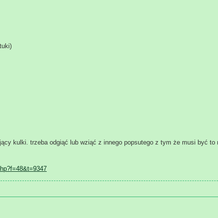
uki)
y kulki. trzeba odgiąć lub wziąć z innego popsutego z tym że musi być to 
php?f=48&t=9347