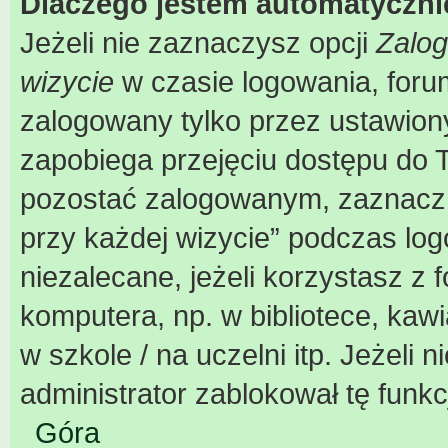
Dlaczego jestem automatyczn
Jeżeli nie zaznaczysz opcji
Zalog
wizycie
w czasie logowania, foru
zalogowany tylko przez ustawiony
zapobiega przejęciu dostępu do 
pozostać zalogowanym, zaznacz 
przy każdej wizycie” podczas log
niezalecane, jeżeli korzystasz z
komputera, np. w bibliotece, kaw
w szkole / na uczelni itp. Jeżeli n
administrator zablokował tę funkc
Góra