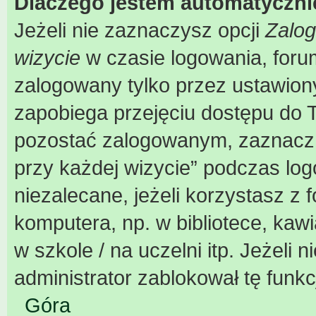
Dlaczego jestem automatyczn
Jeżeli nie zaznaczysz opcji
Zalog
wizycie
w czasie logowania, foru
zalogowany tylko przez ustawiony
zapobiega przejęciu dostępu do 
pozostać zalogowanym, zaznacz 
przy każdej wizycie” podczas log
niezalecane, jeżeli korzystasz z
komputera, np. w bibliotece, kaw
w szkole / na uczelni itp. Jeżeli n
administrator zablokował tę funkc
Góra