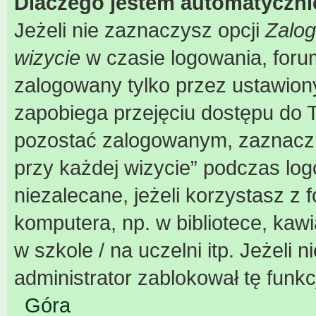
Dlaczego jestem automatyczn
Jeżeli nie zaznaczysz opcji
Zalog
wizycie
w czasie logowania, foru
zalogowany tylko przez ustawiony
zapobiega przejęciu dostępu do 
pozostać zalogowanym, zaznacz 
przy każdej wizycie” podczas log
niezalecane, jeżeli korzystasz z
komputera, np. w bibliotece, kaw
w szkole / na uczelni itp. Jeżeli n
administrator zablokował tę funkc
Góra