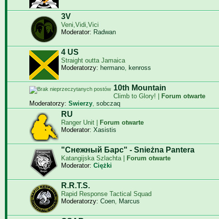
3V
Veni,Vidi,Vici
Moderator:
Radwan
4 US
Straight outta Jamaica
Moderatorzy:
hermano
,
kenross
10th Mountain
Climb to Glory! |
Forum otwarte
Moderatorzy:
Swierzy
,
sobczaq
RU
Ranger Unit |
Forum otwarte
Moderator:
Xasistis
"Снежный Барс" - Snieżna Pantera
Katangijska Szlachta |
Forum otwarte
Moderator:
Ciężki
R.R.T.S.
Rapid Response Tactical Squad
Moderatorzy:
Coen
,
Marcus