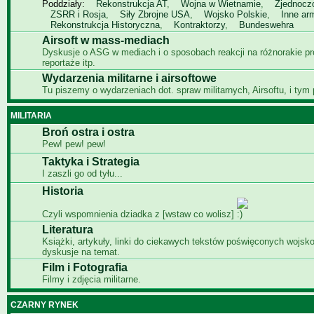
Poddziały:
Rekonstrukcja AT
,
Wojna w Wietnamie
,
Zjednocz
ZSRR i Rosja
,
Siły Zbrojne USA
,
Wojsko Polskie
,
Inne ar
Rekonstrukcja Historyczna
,
Kontraktorzy
,
Bundeswehra
Airsoft w mass-mediach
Dyskusje o ASG w mediach i o sposobach reakcji na różnorakie p
reportaże itp.
Wydarzenia militarne i airsoftowe
Tu piszemy o wydarzeniach dot. spraw militarnych, Airsoftu, i tym
MILITARIA
Broń ostra i ostra
Pew! pew! pew!
Taktyka i Strategia
I zaszli go od tyłu...
Historia
Czyli wspomnienia dziadka z [wstaw co wolisz]
Literatura
Książki, artykuły, linki do ciekawych tekstów poświęconych wojsko
dyskusje na temat.
Film i Fotografia
Filmy i zdjęcia militarne.
CZARNY RYNEK