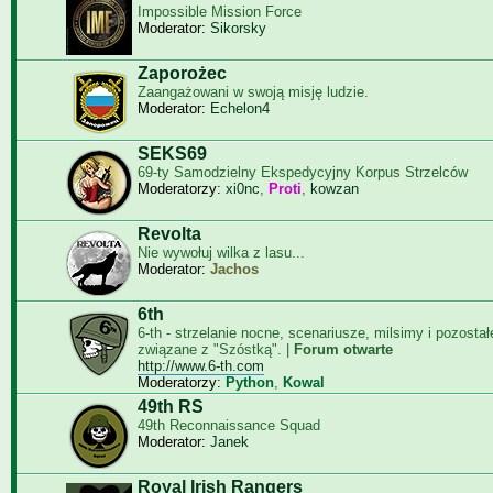
Impossible Mission Force
Moderator:
Sikorsky
Zaporożec
Zaangażowani w swoją misję ludzie.
Moderator:
Echelon4
SEKS69
69-ty Samodzielny Ekspedycyjny Korpus Strzelców
Moderatorzy:
xi0nc
,
Proti
,
kowzan
Revolta
Nie wywołuj wilka z lasu...
Moderator:
Jachos
6th
6-th - strzelanie nocne, scenariusze, milsimy i pozosta
związane z "Szóstką". |
Forum otwarte
http://www.6-th.com
Moderatorzy:
Python
,
Kowal
49th RS
49th Reconnaissance Squad
Moderator:
Janek
Royal Irish Rangers