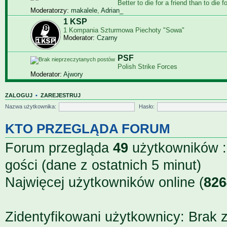
Bet­ter to die for a friend than to die f
Moderatorzy:
makalele
,
Adrian_
1 KSP
1 Kompania Szturmowa Piechoty "Sowa"
Moderator:
Czarny
PSF
Polish Strike Forces
Moderator:
Ajwory
ZALOGUJ
•
ZAREJESTRUJ
Nazwa użytkownika:
Hasło:
KTO PRZEGLĄDA FORUM
Forum przegląda
49
użytkowników ::
gości (dane z ostatnich 5 minut)
Najwięcej użytkowników online (
826
Zidentyfikowani użytkownicy: Brak