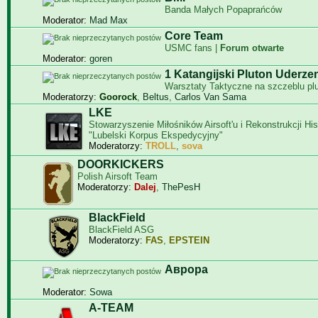
Banda Małych Popaprańców
Moderator:
Mad Max
Core Team
USMC fans |
Forum otwarte
Moderator:
goren
1 Katangijski Pluton Uderze
Warsztaty Taktyczne na szczeblu pl
Moderatorzy:
Goorock
,
Beltus
,
Carlos Van Sama
LKE
Stowarzyszenie Miłośników Airsoft'u i Rekonstrukcji Hi
"Lubelski Korpus Ekspedycyjny"
Moderatorzy:
TROLL
,
sova
DOORKICKERS
Polish Airsoft Team
Moderatorzy:
Dalej
,
ThePesH
BlackField
BlackField ASG
Moderatorzy:
FAS
,
EPSTEIN
Aврора
Moderator:
Sowa
A-TEAM