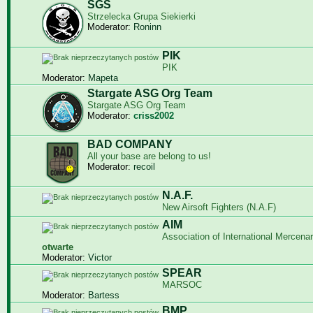
SGS
Strzelecka Grupa Siekierki
Moderator:
Roninn
PIK
PIK
Moderator:
Mapeta
Stargate ASG Org Team
Stargate ASG Org Team
Moderator:
criss2002
BAD COMPANY
All your base are belong to us!
Moderator:
recoil
N.A.F.
New Airsoft Fighters (N.A.F)
AIM
Association of International Mercenar
otwarte
Moderator:
Victor
SPEAR
MARSOC
Moderator:
Bartess
BMP