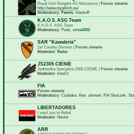
Royal Irish Rangers AS Mazowsze |
Forum otwarte
http://www.royalirish.eu/
Moderatorzy:
Fenris
,
mackoff
K.A.O.S. ASG Team
K.A.O.S. ASG Team
Moderatorzy:
Punk
,
criss2002
SAR "Kawaleria"
1st Cavalry Division |
Forum otwarte
Moderator:
Radar
JS2305 CIENIE
Jednostka Specjalna 2305 CIENIE |
Forum otwarte
Moderator:
InseCt
FIA
Forum otwarte
Moderatorzy:
Czubaka
,
Ran
,
ufoman
,
FIA Skoczek
,
St
LIBERTADORES
I want you to Rebel
Moderator:
Nestor
ARR