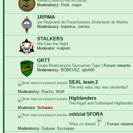
ARMED RAPID RESPONSE
Moderatorzy:
Firek
,
major
1RPIMA
1er Regiment de Parachutistes d'infanterie de Marine
Moderatorzy:
hubertus
,
semko
STALKERS
We Own the Night
Moderator:
małpetti
GRTT
Grupa Realizacyjna Tasmanian Tiger |
Forum otwarte
Moderatorzy:
BOBEUSZ
,
qbs666
SEAL team 2
The only easy day was yesterday!
Moderatorzy:
Piachu
,
Wolfi
Highlanders
The Argyll and Sutherland Highlander
Moderator:
Schwarz
oddział SFORA
Sfora ze dwora!
|
Forum otwart
Moderatorzy:
Guluser
,
Szczepan