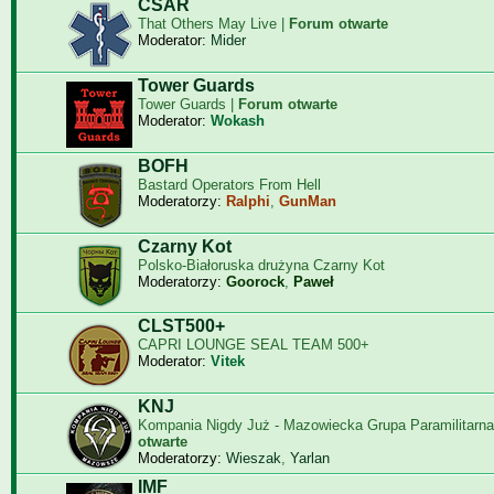
CSAR
That Others May Live |
Forum otwarte
Moderator:
Mider
Tower Guards
Tower Guards |
Forum otwarte
Moderator:
Wokash
BOFH
Bastard Operators From Hell
Moderatorzy:
Ralphi
,
GunMan
Czarny Kot
Polsko-Białoruska drużyna Czarny Kot
Moderatorzy:
Goorock
,
Paweł
CLST500+
CAPRI LOUNGE SEAL TEAM 500+
Moderator:
Vitek
KNJ
Kompania Nigdy Już - Mazowiecka Grupa Paramilitarna
otwarte
Moderatorzy:
Wieszak
,
Yarlan
IMF