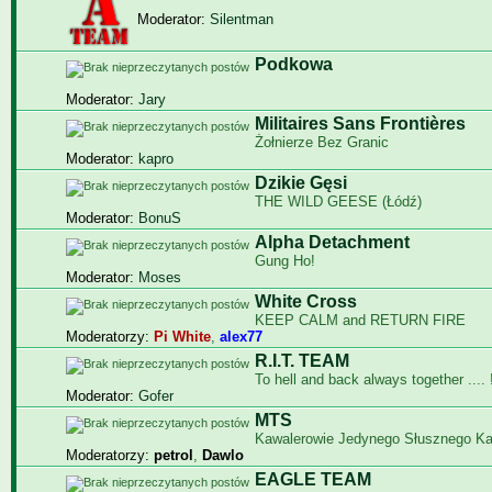
Moderator:
Silentman
Podkowa
Moderator:
Jary
Militaires Sans Frontières
Żołnierze Bez Granic
Moderator:
kapro
Dzikie Gęsi
THE WILD GEESE (Łódź)
Moderator:
BonuS
Alpha Detachment
Gung Ho!
Moderator:
Moses
White Cross
KEEP CALM and RETURN FIRE
Moderatorzy:
Pi White
,
alex77
R.I.T. TEAM
To hell and back always together .... !
Moderator:
Gofer
MTS
Kawalerowie Jedynego Słusznego K
Moderatorzy:
petrol
,
Dawlo
EAGLE TEAM