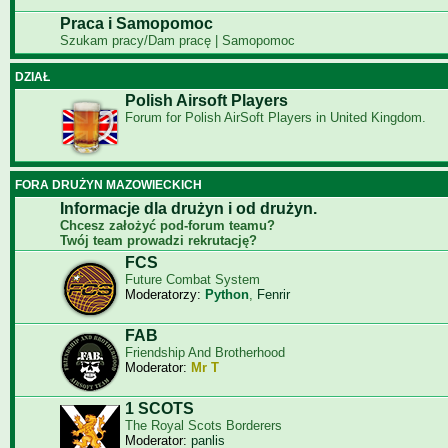
Praca i Samopomoc
Szukam pracy/Dam pracę | Samopomoc
DZIAŁ
Polish Airsoft Players
Forum for Polish AirSoft Players in United Kingdom.
FORA DRUŻYN MAZOWIECKICH
Informacje dla drużyn i od drużyn.
Chcesz założyć pod-forum teamu?
Twój team prowadzi rekrutację?
FCS
Future Combat System
Moderatorzy:
Python
,
Fenrir
FAB
Friendship And Brotherhood
Moderator:
Mr T
1 SCOTS
The Royal Scots Borderers
Moderator:
panlis