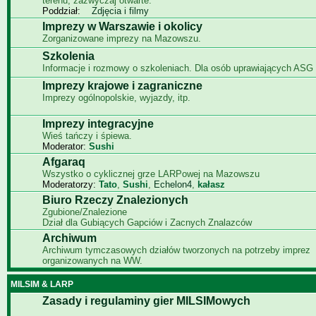
terenu, zazwyczaj otwarte.
Poddział:
Zdjęcia i filmy
Imprezy w Warszawie i okolicy
Zorganizowane imprezy na Mazowszu.
Szkolenia
Informacje i rozmowy o szkoleniach. Dla osób uprawiających ASG i
Imprezy krajowe i zagraniczne
Imprezy ogólnopolskie, wyjazdy, itp.
Imprezy integracyjne
Wieś tańczy i śpiewa.
Moderator:
Sushi
Afgaraq
Wszystko o cyklicznej grze LARPowej na Mazowszu
Moderatorzy:
Tato
,
Sushi
,
Echelon4
,
kałasz
Biuro Rzeczy Znalezionych
Zgubione/Znalezione
Dział dla Gubiących Gapciów i Zacnych Znalazców
Archiwum
Archiwum tymczasowych działów tworzonych na potrzeby imprez
organizowanych na WW.
MILSIM & LARP
Zasady i regulaminy gier MILSIMowych