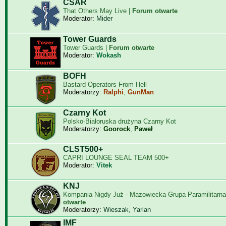
CSAR
That Others May Live |
Forum otwarte
Moderator:
Mider
Tower Guards
Tower Guards |
Forum otwarte
Moderator:
Wokash
BOFH
Bastard Operators From Hell
Moderatorzy:
Ralphi
,
GunMan
Czarny Kot
Polsko-Białoruska drużyna Czarny Kot
Moderatorzy:
Goorock
,
Paweł
CLST500+
CAPRI LOUNGE SEAL TEAM 500+
Moderator:
Vitek
KNJ
Kompania Nigdy Już - Mazowiecka Grupa Paramilitarna
otwarte
Moderatorzy:
Wieszak
,
Yarlan
IMF