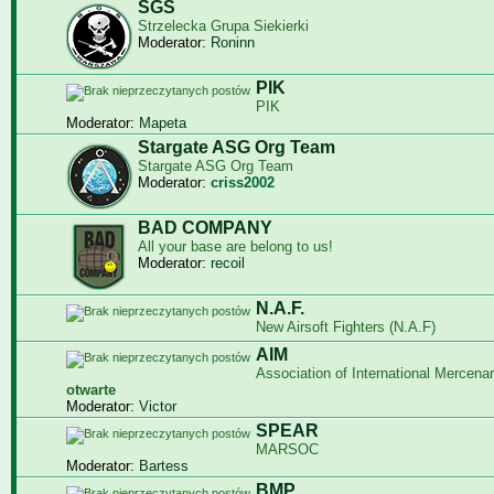
SGS
Strzelecka Grupa Siekierki
Moderator:
Roninn
PIK
PIK
Moderator:
Mapeta
Stargate ASG Org Team
Stargate ASG Org Team
Moderator:
criss2002
BAD COMPANY
All your base are belong to us!
Moderator:
recoil
N.A.F.
New Airsoft Fighters (N.A.F)
AIM
Association of International Mercenar
otwarte
Moderator:
Victor
SPEAR
MARSOC
Moderator:
Bartess
BMP