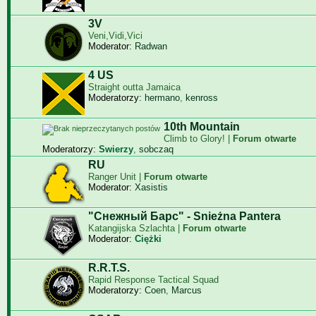
3V
Veni,Vidi,Vici
Moderator:
Radwan
4 US
Straight outta Jamaica
Moderatorzy:
hermano
,
kenross
10th Mountain
Climb to Glory! |
Forum otwarte
Moderatorzy:
Swierzy
,
sobczaq
RU
Ranger Unit |
Forum otwarte
Moderator:
Xasistis
"Снежный Барс" - Snieżna Pantera
Katangijska Szlachta |
Forum otwarte
Moderator:
Ciężki
R.R.T.S.
Rapid Response Tactical Squad
Moderatorzy:
Coen
,
Marcus