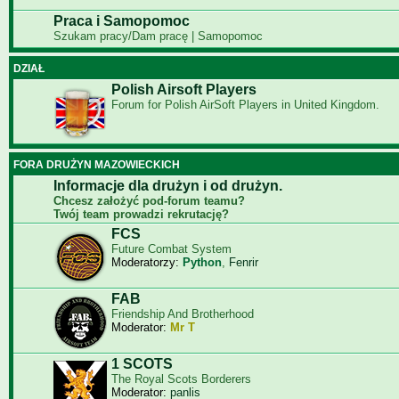
Praca i Samopomoc
Szukam pracy/Dam pracę | Samopomoc
DZIAŁ
Polish Airsoft Players
Forum for Polish AirSoft Players in United Kingdom.
FORA DRUŻYN MAZOWIECKICH
Informacje dla drużyn i od drużyn.
Chcesz założyć pod-forum teamu?
Twój team prowadzi rekrutację?
FCS
Future Combat System
Moderatorzy:
Python
,
Fenrir
FAB
Friendship And Brotherhood
Moderator:
Mr T
1 SCOTS
The Royal Scots Borderers
Moderator:
panlis