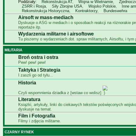
Poddziały:
Rekonstrukcja AT
,
Wojna w Wietnamie
,
Zjednocz
ZSRR i Rosja
,
Siły Zbrojne USA
,
Wojsko Polskie
,
Inne ar
Rekonstrukcja Historyczna
,
Kontraktorzy
,
Bundeswehra
Airsoft w mass-mediach
Dyskusje o ASG w mediach i o sposobach reakcji na różnorakie p
reportaże itp.
Wydarzenia militarne i airsoftowe
Tu piszemy o wydarzeniach dot. spraw militarnych, Airsoftu, i tym
MILITARIA
Broń ostra i ostra
Pew! pew! pew!
Taktyka i Strategia
I zaszli go od tyłu...
Historia
Czyli wspomnienia dziadka z [wstaw co wolisz]
Literatura
Książki, artykuły, linki do ciekawych tekstów poświęconych wojsko
dyskusje na temat.
Film i Fotografia
Filmy i zdjęcia militarne.
CZARNY RYNEK