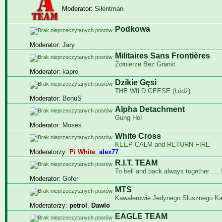
Moderator:
Silentman
Podkowa
Moderator:
Jary
Militaires Sans Frontières
Żołnierze Bez Granic
Moderator:
kapro
Dzikie Gęsi
THE WILD GEESE (Łódź)
Moderator:
BonuS
Alpha Detachment
Gung Ho!
Moderator:
Moses
White Cross
KEEP CALM and RETURN FIRE
Moderatorzy:
Pi White
,
alex77
R.I.T. TEAM
To hell and back always together .... !
Moderator:
Gofer
MTS
Kawalerowie Jedynego Słusznego K
Moderatorzy:
petrol
,
Dawlo
EAGLE TEAM