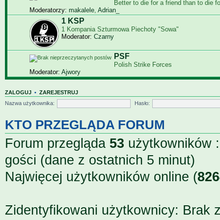
Bet­ter to die for a friend than to die f
Moderatorzy:
makalele
,
Adrian_
1 KSP
1 Kompania Szturmowa Piechoty "Sowa"
Moderator:
Czarny
PSF
Polish Strike Forces
Moderator:
Ajwory
ZALOGUJ
•
ZAREJESTRUJ
Nazwa użytkownika:
Hasło:
KTO PRZEGLĄDA FORUM
Forum przegląda
53
użytkowników ::
gości (dane z ostatnich 5 minut)
Najwięcej użytkowników online (
826
Zidentyfikowani użytkownicy: Brak