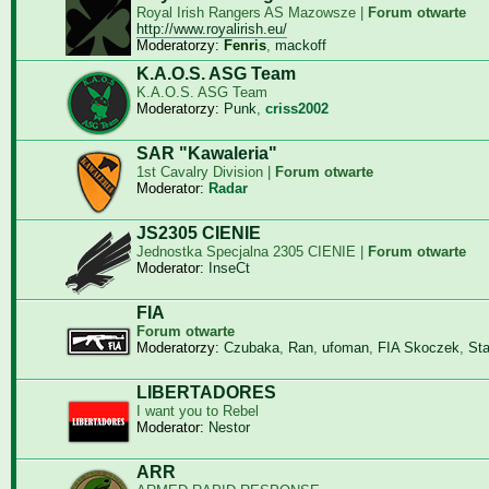
Royal Irish Rangers AS Mazowsze |
Forum otwarte
http://www.royalirish.eu/
Moderatorzy:
Fenris
,
mackoff
K.A.O.S. ASG Team
K.A.O.S. ASG Team
Moderatorzy:
Punk
,
criss2002
SAR "Kawaleria"
1st Cavalry Division |
Forum otwarte
Moderator:
Radar
JS2305 CIENIE
Jednostka Specjalna 2305 CIENIE |
Forum otwarte
Moderator:
InseCt
FIA
Forum otwarte
Moderatorzy:
Czubaka
,
Ran
,
ufoman
,
FIA Skoczek
,
St
LIBERTADORES
I want you to Rebel
Moderator:
Nestor
ARR