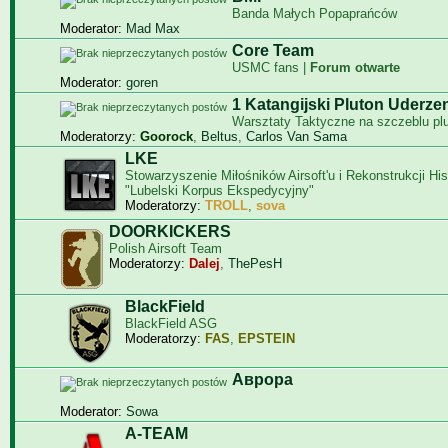
Banda Małych Popaprańców
Moderator:
Mad Max
Core Team
USMC fans |
Forum otwarte
Moderator:
goren
1 Katangijski Pluton Uderze
Warsztaty Taktyczne na szczeblu pl
Moderatorzy:
Goorock
,
Beltus
,
Carlos Van Sama
LKE
Stowarzyszenie Miłośników Airsoft'u i Rekonstrukcji Hi
"Lubelski Korpus Ekspedycyjny"
Moderatorzy:
TROLL
,
sova
DOORKICKERS
Polish Airsoft Team
Moderatorzy:
Dalej
,
ThePesH
BlackField
BlackField ASG
Moderatorzy:
FAS
,
EPSTEIN
Aврора
Moderator:
Sowa
A-TEAM