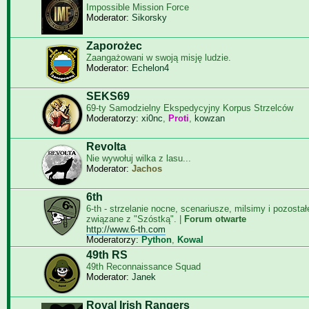
Impossible Mission Force
Moderator:
Sikorsky
Zaporożec
Zaangażowani w swoją misję ludzie.
Moderator:
Echelon4
SEKS69
69-ty Samodzielny Ekspedycyjny Korpus Strzelców
Moderatorzy:
xi0nc
,
Proti
,
kowzan
Revolta
Nie wywołuj wilka z lasu...
Moderator:
Jachos
6th
6-th - strzelanie nocne, scenariusze, milsimy i pozosta
związane z "Szóstką". |
Forum otwarte
http://www.6-th.com
Moderatorzy:
Python
,
Kowal
49th RS
49th Reconnaissance Squad
Moderator:
Janek
Royal Irish Rangers