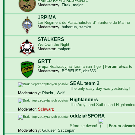
ARMED RAPID RESPONSE
Moderatorzy:
Firek
,
major
1RPIMA
1er Regiment de Parachutistes d'infanterie de Marine
Moderatorzy:
hubertus
,
semko
STALKERS
We Own the Night
Moderator:
małpetti
GRTT
Grupa Realizacyjna Tasmanian Tiger |
Forum otwarte
Moderatorzy:
BOBEUSZ
,
qbs666
SEAL team 2
The only easy day was yesterday!
Moderatorzy:
Piachu
,
Wolfi
Highlanders
The Argyll and Sutherland Highlander
Moderator:
Schwarz
oddział SFORA
Sfora ze dwora!
|
Forum otwart
Moderatorzy:
Guluser
,
Szczepan