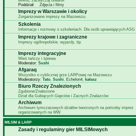
terenu, zazwyczaj otwarte.
Poddział:
Zdjęcia i filmy
Imprezy w Warszawie i okolicy
Zorganizowane imprezy na Mazowszu.
Szkolenia
Informacje i rozmowy o szkoleniach. Dla osób uprawiających ASG i
Imprezy krajowe i zagraniczne
Imprezy ogólnopolskie, wyjazdy, itp.
Imprezy integracyjne
Wieś tańczy i śpiewa.
Moderator:
Sushi
Afgaraq
Wszystko o cyklicznej grze LARPowej na Mazowszu
Moderatorzy:
Tato
,
Sushi
,
Echelon4
,
kałasz
Biuro Rzeczy Znalezionych
Zgubione/Znalezione
Dział dla Gubiących Gapciów i Zacnych Znalazców
Archiwum
Archiwum tymczasowych działów tworzonych na potrzeby imprez
organizowanych na WW.
MILSIM & LARP
Zasady i regulaminy gier MILSIMowych