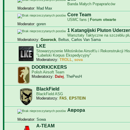
Banda Małych Popaprańców
Moderator:
Mad Max
Core Team
USMC fans |
Forum otwarte
Moderator:
goren
1 Katangijski Pluton Uderze
Warsztaty Taktyczne na szczeblu pl
Moderatorzy:
Goorock
,
Beltus
,
Carlos Van Sama
LKE
Stowarzyszenie Miłośników Airsoft'u i Rekonstrukcji Hi
"Lubelski Korpus Ekspedycyjny"
Moderatorzy:
TROLL
,
sova
DOORKICKERS
Polish Airsoft Team
Moderatorzy:
Dalej
,
ThePesH
BlackField
BlackField ASG
Moderatorzy:
FAS
,
EPSTEIN
Aврора
Moderator:
Sowa
A-TEAM