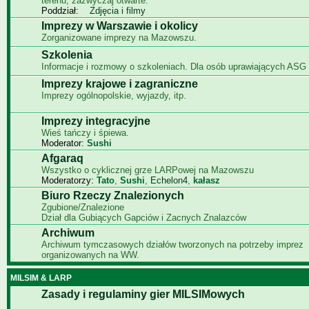
terenu, zazwyczaj otwarte.
Poddział:
Zdjęcia i filmy
Imprezy w Warszawie i okolicy
Zorganizowane imprezy na Mazowszu.
Szkolenia
Informacje i rozmowy o szkoleniach. Dla osób uprawiających ASG i
Imprezy krajowe i zagraniczne
Imprezy ogólnopolskie, wyjazdy, itp.
Imprezy integracyjne
Wieś tańczy i śpiewa.
Moderator:
Sushi
Afgaraq
Wszystko o cyklicznej grze LARPowej na Mazowszu
Moderatorzy:
Tato
,
Sushi
,
Echelon4
,
kałasz
Biuro Rzeczy Znalezionych
Zgubione/Znalezione
Dział dla Gubiących Gapciów i Zacnych Znalazców
Archiwum
Archiwum tymczasowych działów tworzonych na potrzeby imprez
organizowanych na WW.
MILSIM & LARP
Zasady i regulaminy gier MILSIMowych