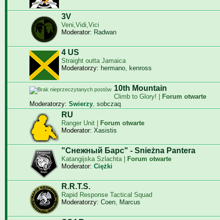
3V
Veni,Vidi,Vici
Moderator:
Radwan
4 US
Straight outta Jamaica
Moderatorzy:
hermano
,
kenross
10th Mountain
Climb to Glory! |
Forum otwarte
Moderatorzy:
Swierzy
,
sobczaq
RU
Ranger Unit |
Forum otwarte
Moderator:
Xasistis
"Снежный Барс" - Snieżna Pantera
Katangijska Szlachta |
Forum otwarte
Moderator:
Ciężki
R.R.T.S.
Rapid Response Tactical Squad
Moderatorzy:
Coen
,
Marcus