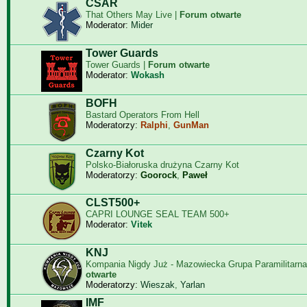
CSAR
That Others May Live |
Forum otwarte
Moderator:
Mider
Tower Guards
Tower Guards |
Forum otwarte
Moderator:
Wokash
BOFH
Bastard Operators From Hell
Moderatorzy:
Ralphi
,
GunMan
Czarny Kot
Polsko-Białoruska drużyna Czarny Kot
Moderatorzy:
Goorock
,
Paweł
CLST500+
CAPRI LOUNGE SEAL TEAM 500+
Moderator:
Vitek
KNJ
Kompania Nigdy Już - Mazowiecka Grupa Paramilitarna
otwarte
Moderatorzy:
Wieszak
,
Yarlan
IMF