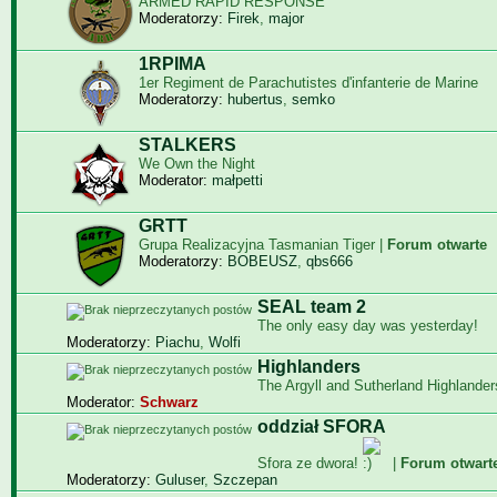
ARMED RAPID RESPONSE
Moderatorzy:
Firek
,
major
1RPIMA
1er Regiment de Parachutistes d'infanterie de Marine
Moderatorzy:
hubertus
,
semko
STALKERS
We Own the Night
Moderator:
małpetti
GRTT
Grupa Realizacyjna Tasmanian Tiger |
Forum otwarte
Moderatorzy:
BOBEUSZ
,
qbs666
SEAL team 2
The only easy day was yesterday!
Moderatorzy:
Piachu
,
Wolfi
Highlanders
The Argyll and Sutherland Highlander
Moderator:
Schwarz
oddział SFORA
Sfora ze dwora!
|
Forum otwart
Moderatorzy:
Guluser
,
Szczepan