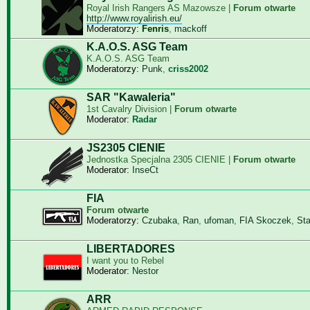
Royal Irish Rangers AS Mazowsze |
Forum otwarte
http://www.royalirish.eu/
Moderatorzy:
Fenris
,
mackoff
K.A.O.S. ASG Team
K.A.O.S. ASG Team
Moderatorzy:
Punk
,
criss2002
SAR "Kawaleria"
1st Cavalry Division |
Forum otwarte
Moderator:
Radar
JS2305 CIENIE
Jednostka Specjalna 2305 CIENIE |
Forum otwarte
Moderator:
InseCt
FIA
Forum otwarte
Moderatorzy:
Czubaka
,
Ran
,
ufoman
,
FIA Skoczek
,
St
LIBERTADORES
I want you to Rebel
Moderator:
Nestor
ARR