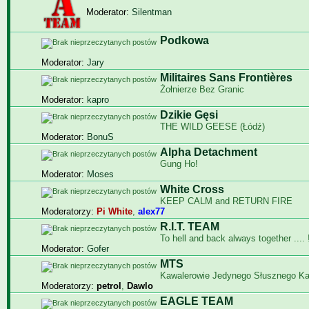
Moderator:
Silentman
Podkowa
Moderator:
Jary
Militaires Sans Frontières
Żołnierze Bez Granic
Moderator:
kapro
Dzikie Gęsi
THE WILD GEESE (Łódź)
Moderator:
BonuS
Alpha Detachment
Gung Ho!
Moderator:
Moses
White Cross
KEEP CALM and RETURN FIRE
Moderatorzy:
Pi White
,
alex77
R.I.T. TEAM
To hell and back always together .... !
Moderator:
Gofer
MTS
Kawalerowie Jedynego Słusznego K
Moderatorzy:
petrol
,
Dawlo
EAGLE TEAM