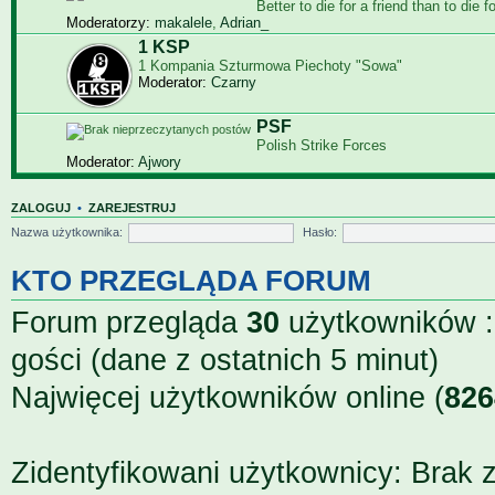
Bet­ter to die for a friend than to die f
Moderatorzy:
makalele
,
Adrian_
1 KSP
1 Kompania Szturmowa Piechoty "Sowa"
Moderator:
Czarny
PSF
Polish Strike Forces
Moderator:
Ajwory
ZALOGUJ
•
ZAREJESTRUJ
Nazwa użytkownika:
Hasło:
KTO PRZEGLĄDA FORUM
Forum przegląda
30
użytkowników ::
gości (dane z ostatnich 5 minut)
Najwięcej użytkowników online (
826
Zidentyfikowani użytkownicy: Brak