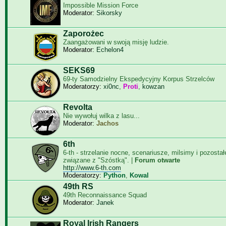
Impossible Mission Force
Moderator:
Sikorsky
Zaporożec
Zaangażowani w swoją misję ludzie.
Moderator:
Echelon4
SEKS69
69-ty Samodzielny Ekspedycyjny Korpus Strzelców
Moderatorzy:
xi0nc
,
Proti
,
kowzan
Revolta
Nie wywołuj wilka z lasu...
Moderator:
Jachos
6th
6-th - strzelanie nocne, scenariusze, milsimy i pozosta
związane z "Szóstką". |
Forum otwarte
http://www.6-th.com
Moderatorzy:
Python
,
Kowal
49th RS
49th Reconnaissance Squad
Moderator:
Janek
Royal Irish Rangers