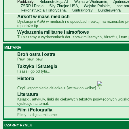
Poddziały:
Rekonstrukcja AT
,
Wojna w Wietnamie
,
Zjednocz
ZSRR i Rosja
,
Siły Zbrojne USA
,
Wojsko Polskie
,
Inne ar
Rekonstrukcja Historyczna
,
Kontraktorzy
,
Bundeswehra
Airsoft w mass-mediach
Dyskusje o ASG w mediach i o sposobach reakcji na różnorakie p
reportaże itp.
Wydarzenia militarne i airsoftowe
Tu piszemy o wydarzeniach dot. spraw militarnych, Airsoftu, i tym
MILITARIA
Broń ostra i ostra
Pew! pew! pew!
Taktyka i Strategia
I zaszli go od tyłu...
Historia
Czyli wspomnienia dziadka z [wstaw co wolisz]
Literatura
Książki, artykuły, linki do ciekawych tekstów poświęconych wojsko
dyskusje na temat.
Film i Fotografia
Filmy i zdjęcia militarne.
CZARNY RYNEK