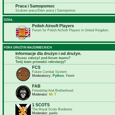
Praca i Samopomoc
Szukam pracy/Dam pracę | Samopomoc
DZIAŁ
Polish Airsoft Players
Forum for Polish AirSoft Players in United Kingdom.
FORA DRUŻYN MAZOWIECKICH
Informacje dla drużyn i od drużyn.
Chcesz założyć pod-forum teamu?
Twój team prowadzi rekrutację?
FCS
Future Combat System
Moderatorzy:
Python
,
Fenrir
FAB
Friendship And Brotherhood
Moderator:
Mr T
1 SCOTS
The Royal Scots Borderers
Moderator:
panlis