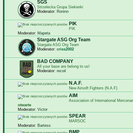
SGS
Strzelecka Grupa Siekierki
Moderator:
Roninn
PIK
PIK
Moderator:
Mapeta
Stargate ASG Org Team
Stargate ASG Org Team
Moderator:
criss2002
BAD COMPANY
All your base are belong to us!
Moderator:
recoil
N.A.F.
New Airsoft Fighters (N.A.F)
AIM
Association of International Mercenar
otwarte
Moderator:
Victor
SPEAR
MARSOC
Moderator:
Bartess
BMP